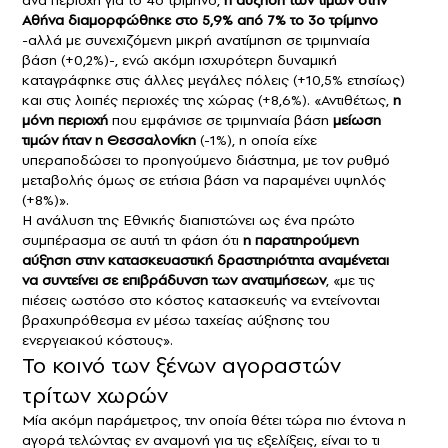
ανά περιοχή για το 4ο τρίμηνο,
η αύξηση των τιμών στην
Αθήνα διαμορφώθηκε στο 5,9% από 7% το 3ο τρίμηνο
-αλλά με συνεχιζόμενη μικρή ανατίμηση σε τριμηνιαία
βάση (+0,2%)-, ενώ ακόμη ισχυρότερη δυναμική
καταγράφηκε στις άλλες μεγάλες πόλεις (+10,5% ετησίως)
και στις λοιπές περιοχές της χώρας (+8,6%). «Αντιθέτως,
η
μόνη περιοχή
που εμφάνισε σε τριμηνιαία βάση
μείωση
τιμών ήταν η
Θεσσαλονίκη
(-1%), η οποία είχε
υπεραποδώσει το προηγούμενο διάστημα, με τον ρυθμό
μεταβολής όμως σε ετήσια βάση να παραμένει υψηλός
(+8%)».
Η ανάλυση της Εθνικής διαπιστώνει ως ένα πρώτο
συμπέρασμα σε αυτή τη φάση ότι
η παρατηρούμενη
αύξηση στην κατασκευαστική δραστηριότητα αναμένεται
να συντείνει σε επιβράδυνση των ανατιμήσεων
, «με τις
πιέσεις ωστόσο στο κόστος κατασκευής να εντείνονται
βραχυπρόθεσμα εν μέσω ταχείας αύξησης του
ενεργειακού κόστους».
Το κοινό των ξένων αγοραστών
τρίτων χωρών
Μία ακόμη παράμετρος, την οποία θέτει τώρα πιο έντονα η
αγορά τελώντας εν αναμονή για τις εξελίξεις, είναι το τι