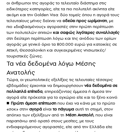
οι άνθρωποι της αγοράς το τελευταίο διάστημα στις
ειδικότερες κατηγορίες, είτε τα πιο πολυτελή ακίνητα είτε
ακόμη και την Golden Visa: δύο τομείς όπου η αγορά τους
τελευταίους μήνες δείχνει να
οδεύει προς ωρίμανση
, με
πιο «διαβασμένους» αγοραστές στην πρώτη περίπτωση
των πολυτελών σπιτιών
και σαφώς λιγότερες συναλλαγές
στη δεύτερη περίπτωση λόγω και της ανόδου των ορίων
αγοράς με γενικό όριο τα 800.000 ευρώ για κατοικίες σε
Αττική, Θεσσαλονίκη και συγκεκριμένες νησιωτικές/
τουριστικές ζώνες.
Τα νέα δεδομένα λόγω Μέσης
Ανατολής
Τώρα, οι γεωπολιτικές εξελίξεις τις τελευταίες τέσσερις
εβδομάδες έρχονται να δημιουργήσουν
νέα δεδομένα σε
πολλαπλά επίπεδα
, επηρεάζοντας έμμεσα ή άμεσα την
αγορά είτε πρόκειται για το εγχώριο είτε και το ξένο κοινό:
■
Πρώτη άμεση επίπτωση
που έχει να κάνει με το πρώτο
«σοκ» στην
αγορά
είναι
το πάγωμα
αυτή τη στιγμή, στον
απόηχο των εξελίξεων από τη
Μέση Ανατολή
, που είναι
παραπάνω από ορατό στους μεσίτες, με τους
ενδιαφερόμενους αγοραστές, είτε από την Ελλάδα είτε