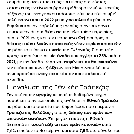
κομμάτι της ανακατασκευής: Οι πιέσεις στο κόστος
κατασκευής εντείνονται βραχυπρόθεσμα εν μέσω ταχείας
αύξησης του ενεργειακού κόστους, κάτι που είχε συμβεί
πολύ έντονα
και το 2022 με τη γεωπολιτική κρίση στην
Ευρώπη
και την εισβολή της Ρωσίας στην Ουκρανία.
Σημειωτέον ότι στη διάρκεια της τελευταίας τετραετίας,
από το 2021 έως και τον περασμένο Φεβρουάριο,
ο
δείκτης τιμών υλικών κατασκευής νέων κτιρίων κατοικιών
με βάση τα επίσημα στοιχεία της Ελληνικής Στατιστικής
Αρχής παραπέμπει σε μία
άνοδο που αγγίζει το 33% από το
2021
, με την άνοδο τώρα
να αναμένεται ότι θα επιταχύνει
ως απόρροια των εξελίξεων στη Μέση Ανατολή που
συμπαρασύρει ενεργειακό κόστος και εφοδιαστική
αλυσίδα.
Η ανάλυση της Εθνικής Τράπεζας
Την εικόνα της
αγοράς
σε αυτή τη δεδομένη στιγμή
παραθέτει στην τελευταία της ανάλυση η
Εθνική Τράπεζα
με βάση και τα στοιχεία που δημοσίευσε προ ημέρων η
Τράπεζα της Ελλάδος
για τους
δείκτες των τιμών των
οικιστικών ακινήτων
. Στη μεγάλη εικόνα, η Εθνική
διαπιστώνει
ισχυρή αύξηση των τιμών κατοικιών
κατά
7,6% ετησίως το 4ο τρίμηνο και κατά
7,8%
στο σύνολο του