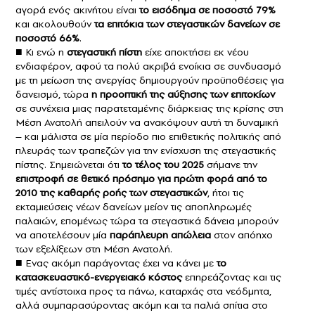
αγορά ενός ακινήτου είναι
το εισόδημα σε ποσοστό 79%
και ακολουθούν
τα επιτόκια των στεγαστικών δανείων σε
ποσοστό 66%
.
■ Κι ενώ η
στεγαστική πίστη
είχε αποκτήσει εκ νέου
ενδιαφέρον, αφού τα πολύ ακριβά ενοίκια σε συνδυασμό
με τη μείωση της ανεργίας δημιουργούν προϋποθέσεις για
δανεισμό, τώρα
η προοπτική της αύξησης των επιτοκίων
σε συνέχεια μιας παρατεταμένης διάρκειας της κρίσης στη
Μέση Ανατολή απειλούν να ανακόψουν αυτή τη δυναμική
– και μάλιστα σε μία περίοδο πιο επιθετικής πολιτικής από
πλευράς των τραπεζών για την ενίσχυση της στεγαστικής
πίστης. Σημειώνεται ότι
το τέλος του 2025
σήμανε την
επιστροφή σε θετικό πρόσημο για πρώτη φορά από το
2010 της καθαρής ροής των στεγαστικών
, ήτοι τις
εκταμιεύσεις νέων δανείων μείον τις αποπληρωμές
παλαιών, επομένως τώρα τα στεγαστικά δάνεια μπορούν
να αποτελέσουν μία
παράπλευρη απώλεια
στον απόηχο
των εξελίξεων στη Μέση Ανατολή.
■ Ενας ακόμη παράγοντας έχει να κάνει με
το
κατασκευαστικό-ενεργειακό κόστος
επηρεάζοντας και τις
τιμές αντίστοιχα προς τα πάνω, καταρχάς στα νεόδμητα,
αλλά συμπαρασύροντας ακόμη και τα παλιά σπίτια στο