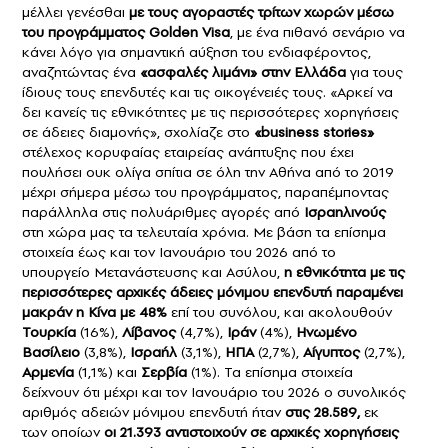
μέλλει γενέσθαι
με τους αγοραστές τρίτων χωρών μέσω
του προγράμματος
Golden Visa
, με ένα πιθανό σενάριο να
κάνει λόγο για σημαντική αύξηση του ενδιαφέροντος,
αναζητώντας ένα
«ασφαλές λιμάνι» στην Ελλάδα
για τους
ίδιους τους επενδυτές και τις οικογένειές τους. «Αρκεί να
δει κανείς τις εθνικότητες με τις περισσότερες χορηγήσεις
σε άδειες διαμονής», σχολίαζε στο
«business stories»
στέλεχος κορυφαίας εταιρείας ανάπτυξης που έχει
πουλήσει ουκ ολίγα σπίτια σε όλη την Αθήνα από το 2019
μέχρι σήμερα μέσω του προγράμματος, παραπέμποντας
παράλληλα στις πολυάριθμες αγορές από
Ισραηλινούς
στη χώρα μας τα τελευταία χρόνια. Με βάση τα επίσημα
στοιχεία έως και τον Ιανουάριο του 2026 από το
υπουργείο Μετανάστευσης και Ασύλου,
η εθνικότητα με τις
περισσότερες αρχικές άδειες μόνιμου επενδυτή παραμένει
μακράν η Κίνα με 48%
επί του συνόλου, και ακολουθούν
Τουρκία
(16%),
Λίβανος
(4,7%),
Ιράν
(4%),
Ηνωμένο
Βασίλειο
(3,8%),
Ισραήλ
(3,1%),
ΗΠΑ
(2,7%),
Αίγυπτος
(2,7%),
Αρμενία
(1,1%) και
Σερβία
(1%). Τα επίσημα στοιχεία
δείχνουν ότι μέχρι και τον Ιανουάριο του 2026 ο συνολικός
αριθμός αδειών μόνιμου επενδυτή ήταν
στις 28.589,
εκ
των οποίων
οι 21.393 αντιστοιχούν σε αρχικές χορηγήσεις