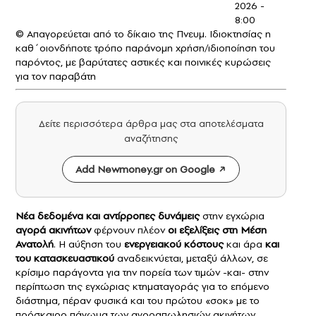
2026 -
8:00
© Απαγορεύεται από το δίκαιο της Πνευμ. Ιδιοκτησίας η
καθ΄οιονδήποτε τρόπο παράνομη χρήση/ιδιοποίηση του
παρόντος, με βαρύτατες αστικές και ποινικές κυρώσεις
για τον παραβάτη
Δείτε περισσότερα άρθρα μας στα αποτελέσματα
αναζήτησης
Add Newmoney.gr on Google
Νέα δεδομένα και αντίρροπες δυνάμεις
στην εγχώρια
αγορά ακινήτων
φέρνουν πλέον
οι εξελίξεις στη
Μέση
Ανατολή
. Η αύξηση του
ενεργειακού κόστους
και άρα
και
του κατασκευαστικού
αναδεικνύεται, μεταξύ άλλων, σε
κρίσιμο παράγοντα για την πορεία των τιμών -και- στην
περίπτωση της εγχώριας κτηματαγοράς για το επόμενο
διάστημα, πέραν φυσικά και του πρώτου «σοκ» με το
πρόσκαιρο πάγωμα των αγοραπωλησιών ακινήτων.