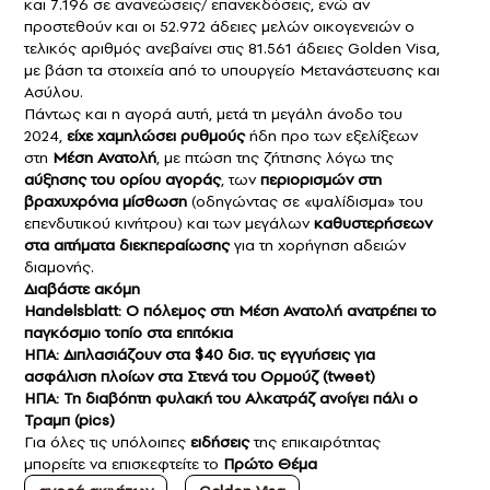
και 7.196 σε ανανεώσεις/ επανεκδόσεις, ενώ αν
προστεθούν και οι 52.972 άδειες μελών οικογενειών ο
τελικός αριθμός ανεβαίνει στις 81.561 άδειες Golden Visa,
με βάση τα στοιχεία από το υπουργείο Μετανάστευσης και
Ασύλου.
Πάντως και η αγορά αυτή, μετά τη μεγάλη άνοδο του
2024,
είχε χαμηλώσει ρυθμούς
ήδη προ των εξελίξεων
στη
Μέση Ανατολή
, με πτώση της ζήτησης λόγω της
αύξησης του ορίου αγοράς
, των
περιορισμών στη
βραχυχρόνια μίσθωση
(οδηγώντας σε «ψαλίδισμα» του
επενδυτικού κινήτρου) και των μεγάλων
καθυστερήσεων
στα αιτήματα διεκπεραίωσης
για τη χορήγηση αδειών
διαμονής.
Διαβάστε ακόμη
Handelsblatt: Ο πόλεμος στη Μέση Ανατολή ανατρέπει το
παγκόσμιο τοπίο στα επιτόκια
ΗΠΑ: Διπλασιάζουν στα $40 δισ. τις εγγυήσεις για
ασφάλιση πλοίων στα Στενά του Ορμούζ (tweet)
ΗΠΑ: Τη διαβόητη φυλακή του Αλκατράζ ανοίγει πάλι ο
Τραμπ (pics)
Για όλες τις υπόλοιπες
ειδήσεις
της επικαιρότητας
μπορείτε να επισκεφτείτε το
Πρώτο Θέμα