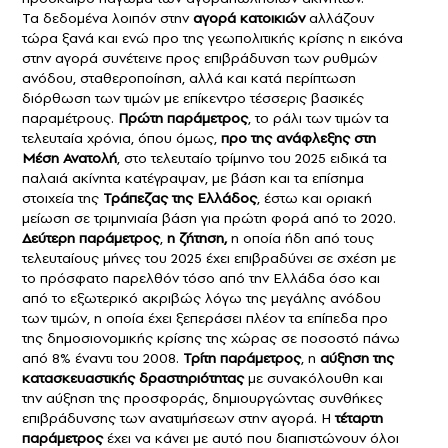
Τα δεδομένα λοιπόν στην
αγορά κατοικιών
αλλάζουν
τώρα ξανά και ενώ προ της γεωπολιτικής κρίσης η εικόνα
στην αγορά συνέτεινε προς επιβράδυνση των ρυθμών
ανόδου, σταθεροποίηση, αλλά και κατά περίπτωση
διόρθωση των τιμών με επίκεντρο τέσσερις βασικές
παραμέτρους.
Πρώτη παράμετρος
, το ράλι των τιμών τα
τελευταία χρόνια, όπου όμως,
προ της ανάφλεξης στη
Μέση Ανατολή
, στο τελευταίο τρίμηνο του 2025 ειδικά τα
παλαιά ακίνητα κατέγραψαν, με βάση και τα επίσημα
στοιχεία της
Τράπεζας της Ελλάδος
, έστω και οριακή
μείωση σε τριμηνιαία βάση για πρώτη φορά από το 2020.
Δεύτερη παράμετρος
,
η ζήτηση,
η οποία ήδη από τους
τελευταίους μήνες του 2025 έχει επιβραδύνει σε σχέση με
το πρόσφατο παρελθόν τόσο από την Ελλάδα όσο και
από το εξωτερικό ακριβώς λόγω της μεγάλης ανόδου
των τιμών, η οποία έχει ξεπεράσει πλέον τα επίπεδα προ
της δημοσιονομικής κρίσης της χώρας σε ποσοστό πάνω
από 8% έναντι του 2008.
Τρίτη παράμετρος
, η
αύξηση της
κατασκευαστικής δραστηριότητας
με συνακόλουθη και
την αύξηση της προσφοράς, δημιουργώντας συνθήκες
επιβράδυνσης των ανατιμήσεων στην αγορά. Η
τέταρτη
παράμετρος
έχει να κάνει με αυτό που διαπιστώνουν όλοι