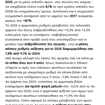
2025
, με το μέσο επίπεδο τιμών -στο σύνολο της χώρας-
να υπερβαίνει πλέον κατά
8,1%
το προ κρίσης επίπεδο του
2008 σε ονομαστικούς όρους. Αντίστοιχα και η σωρευτική
ονομαστική ανατίμηση από το χαμηλό του
2017
ανέρχεται…
αισίως στο
+87%
.
Το 2025 ο τριμηνιαίος ρυθμός μεταβολής στο τελευταίο
τρίμηνο του έτους επιβραδύνθηκε στο +0,5% από +2,3%
κατά μέσο όρο το εννεάμηνο -επιβεβαιώνοντας
ουσιαστικά στην πράξη αυτό που υποστηρίζουν και οι
μεσίτες περί
επιβράδυνσης της αγοράς
-, ενώ
ο μέσος
ετήσιος ρυθμός αύξησης για το 2025 διαμορφώθηκε στο
7,8% από 9,1% το 2024
.
Μία ακόμη αλλαγή της τάσης της αγοράς έχει να κάνει με
τα σπίτια άνω των 5 ετών
, όπως διαπιστώνει η Εθνική:
«Παρότι οι τιμές των παλαιών ακινήτων συνέχισαν να
αυξάνονται με ισχυρότερο ρυθμό σε ετήσια βάση από
εκείνον των νεόδμητων έως 5 ετών -7,8% έναντι 7,4% το
4ο τρίμηνο του 2025- εντούτοις σε τριμηνιαία βάση
κατέγραψαν
για πρώτη φορά μείωση
στο -0,6% από το 4ο
τρίμηνο του 2020, ενώ η τριμηνιαία αύξηση των τιμών των
νεόδμητων ακινήτων επιταχύνθηκε σε +1,9% την ίδια
περίοδο». Οσον αφορά τις ετήσιες μεταβολές των τιμών