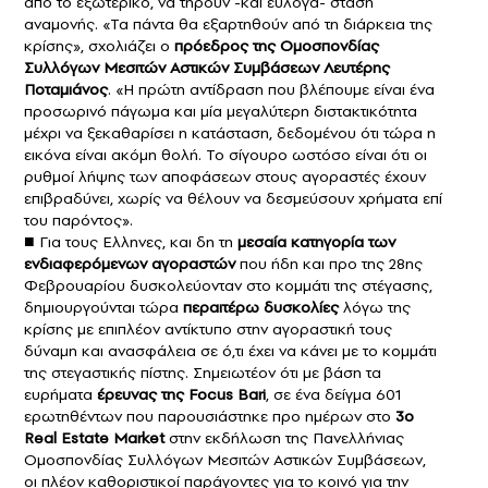
από το εξωτερικό, να τηρούν -και εύλογα- στάση
αναμονής. «Τα πάντα θα εξαρτηθούν από τη διάρκεια της
κρίσης», σχολιάζει ο
πρόεδρος της Ομοσπονδίας
Συλλόγων Μεσιτών Αστικών Συμβάσεων Λευτέρης
Ποταμιάνος
. «Η πρώτη αντίδραση που βλέπουμε είναι ένα
προσωρινό πάγωμα και μία μεγαλύτερη διστακτικότητα
μέχρι να ξεκαθαρίσει η κατάσταση, δεδομένου ότι τώρα η
εικόνα είναι ακόμη θολή. Το σίγουρο ωστόσο είναι ότι οι
ρυθμοί λήψης των αποφάσεων στους αγοραστές έχουν
επιβραδύνει, χωρίς να θέλουν να δεσμεύσουν χρήματα επί
του παρόντος».
■ Για τους Ελληνες, και δη τη
μεσαία κατηγορία των
ενδιαφερόμενων αγοραστών
που ήδη και προ της 28ης
Φεβρουαρίου δυσκολεύονταν στο κομμάτι της στέγασης,
δημιουργούνται τώρα
περαιτέρω δυσκολίες
λόγω της
κρίσης με επιπλέον αντίκτυπο στην αγοραστική τους
δύναμη και ανασφάλεια σε ό,τι έχει να κάνει με το κομμάτι
της στεγαστικής πίστης. Σημειωτέον ότι με βάση τα
ευρήματα
έρευνας της Focus Bari
, σε ένα δείγμα 601
ερωτηθέντων που παρουσιάστηκε προ ημέρων στο
3o
Real Estate Market
στην εκδήλωση της Πανελλήνιας
Ομοσπονδίας Συλλόγων Μεσιτών Αστικών Συμβάσεων,
οι πλέον καθοριστικοί παράγοντες για το κοινό για την