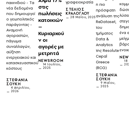
Άλμα 17%
γραφειοκρατία
παιχνιδιού - Τα
κομμ
η πιο
στις
νέα δεδομένα
ΣΤΈΛΙΟΣ
δώσ
πρόσφατη
πωλήσεις
ΚΡΆΛΟΓΛΟΥ
που δημιουργεί
λύσει
ανάλυση της
28 Μαΐου, 2025
ο γεωπολιτικός
κατοικιών
στεγ
ReDataset,
παράγοντας -
–
δημι
του
Αναμονή
Κυριαρχού
ένα 
τμήματος
αγοραστών,
μείγ
ν οι
Data &
πάγωμα
βάρο
Analytics
αγορές με
συναλλαγών,
ενοι
της Resolute
αύξηση
μετρητά
Cepal
ενεργειακού και
NE
NEWSROOM
18
Greece
κατασκευαστικού
20
14 Ιουλίου,
(RCG)
κόστους
2025
ΣΤΕΦΑΝΊΑ
ΣΟΎΚΗ
ΣΤΕΦΑΝΊΑ
9 Μαΐου,
ΣΟΎΚΗ
2025
4 Απριλίου,
2026