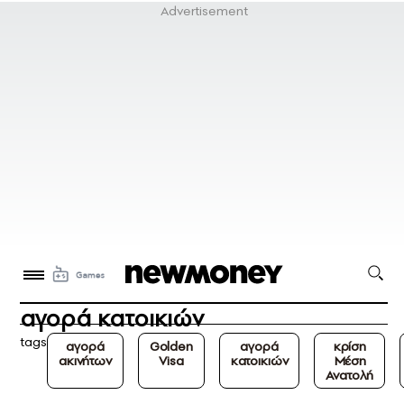
αγορά κατοικιών
tags
αγορά
Golden
αγορά
κρίση
ακινήτων
Visa
κατοικιών
Μέση
Ανατολή