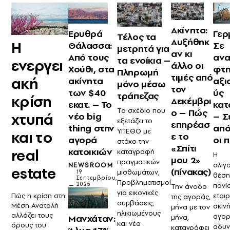
Ακίνητα:
Ερυθρά
Γερ
Τέλος τα
Αυξήθηκ
Η
Θάλασσα:
Σε
μετρητά για
αν κι
Από τους
ανα
τα ενοίκια –
ενεργει
άλλο οι
Χούθι, στα
φτη
Πληρωμή
τιμές από
ακή
ακίνητα
αξι
μόνο μέσω
τον
των $40
ύς
τράπεζας
κρίση
Δεκέμβρι
εκατ. – Το
κατ
Το σχέδιο που
ο – Πώς
χτυπά
νέο big
– Σ
εξετάζει το
επηρέασ
thing στην
απ
ΥΠΕΘΟ με
και το
ε το
αγορά
οι 
στόχο την
«Σπίτι
real
κατοικιών
καταγραφή
Η
μου 2»
πραγματικών
ολιγ
NEWSROOM
estate
(πίνακας)
μισθωμάτων,
19
θέση
Σεπτεμβρίου,
Προβληματισμοί
2025
πανί
Την άνοδο
για εικονικές
Πώς η κρίση στη
εται
της αγοράς,
συμβάσεις,
Μέση Ανατολή
ακιν
μήνα με τον
ηλικιωμένους
αλλάζει τους
αγορ
Μανχάταν:
μήνα,
και νέα
όρους του
αδυν
καταγράφει