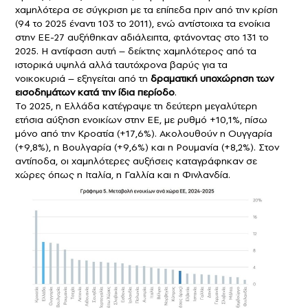
χαμηλότερα σε σύγκριση με τα επίπεδα πριν από την κρίση
(94 το 2025 έναντι 103 το 2011), ενώ αντίστοιχα τα ενοίκια
στην ΕΕ-27 αυξήθηκαν αδιάλειπτα, φτάνοντας στο 131 το
2025. Η αντίφαση αυτή – δείκτης χαμηλότερος από τα
ιστορικά υψηλά αλλά ταυτόχρονα βαρύς για τα
νοικοκυριά – εξηγείται από τη
δραματική υποχώρηση των
εισοδημάτων κατά την ίδια περίοδο
.
Το 2025, η Ελλάδα κατέγραψε τη δεύτερη μεγαλύτερη
ετήσια αύξηση ενοικίων στην ΕΕ, με ρυθμό +10,1%, πίσω
μόνο από την Κροατία (+17,6%). Ακολουθούν η Ουγγαρία
(+9,8%), η Βουλγαρία (+9,6%) και η Ρουμανία (+8,2%). Στον
αντίποδα, οι χαμηλότερες αυξήσεις καταγράφηκαν σε
χώρες όπως η Ιταλία, η Γαλλία και η Φινλανδία.