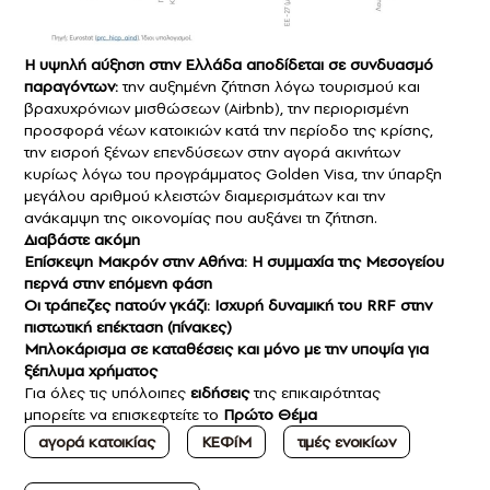
Η υψηλή αύξηση στην Ελλάδα αποδίδεται σε συνδυασμό
παραγόντων:
την αυξημένη ζήτηση λόγω τουρισμού και
βραχυχρόνιων μισθώσεων (Airbnb), την περιορισμένη
προσφορά νέων κατοικιών κατά την περίοδο της κρίσης,
την εισροή ξένων επενδύσεων στην αγορά ακινήτων
κυρίως λόγω του προγράμματος Golden Visa, την ύπαρξη
μεγάλου αριθμού κλειστών διαμερισμάτων και την
ανάκαμψη της οικονομίας που αυξάνει τη ζήτηση.
Διαβάστε ακόμη
Επίσκεψη Μακρόν στην Αθήνα: Η συμμαχία της Μεσογείου
περνά στην επόμενη φάση
Οι τράπεζες πατούν γκάζι: Ισχυρή δυναμική του RRF στην
πιστωτική επέκταση (πίνακες)
Μπλοκάρισμα σε καταθέσεις και μόνο με την υποψία για
ξέπλυμα χρήματος
Για όλες τις υπόλοιπες
ειδήσεις
της επικαιρότητας
μπορείτε να επισκεφτείτε το
Πρώτο Θέμα
αγορά κατοικίας
ΚΕΦίΜ
τιμές ενοικίων