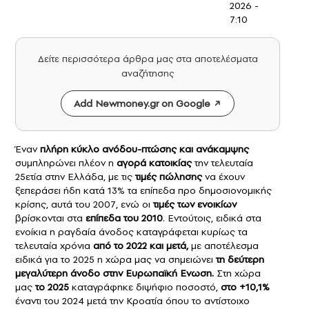
2026 -
7:10
Δείτε περισσότερα άρθρα μας στα αποτελέσματα
αναζήτησης
Add Newmoney.gr on Google
Έναν
πλήρη κύκλο ανόδου-πτώσης και ανάκαμψης
συμπληρώνει πλέον η
αγορά κατοικίας
την τελευταία
25ετία στην Ελλάδα, με τις
τιμές πώλησης
να έχουν
ξεπεράσει ήδη κατά 13% τα επίπεδα προ δημοσιονομικής
κρίσης, αυτά του 2007, ενώ οι
τιμές των ενοικίων
βρίσκονται στα
επίπεδα του 2010
. Εντούτοις, ειδικά στα
ενοίκια η ραγδαία άνοδος καταγράφεται κυρίως τα
τελευταία χρόνια
από το 2022 και μετά,
με αποτέλεσμα
ειδικά για το 2025 η χώρα μας να σημειώνει
τη δεύτερη
μεγαλύτερη άνοδο στην Ευρωπαϊκή Ενωση.
Στη χώρα
μας
το 2025
καταγράφηκε διψήφιο ποσοστό,
στο +10,1%
έναντι του 2024 μετά την Κροατία όπου το αντίστοιχο