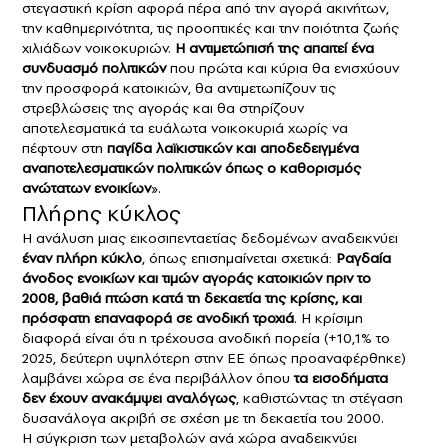
στεγαστική κρίση αφορά πέρα από την αγορά ακινήτων,
την καθημερινότητα, τις προοπτικές και την ποιότητα ζωής
χιλιάδων νοικοκυριών.
Η αντιμετώπισή της απαιτεί ένα
συνδυασμό πολιτικών
που πρώτα και κύρια θα ενισχύουν
την προσφορά κατοικιών, θα αντιμετωπίζουν τις
στρεβλώσεις της αγοράς και θα στηρίζουν
αποτελεσματικά τα ευάλωτα νοικοκυριά χωρίς να
πέφτουν στη
παγίδα λαϊκιστικών και αποδεδειγμένα
αναποτελεσματικών πολιτικών όπως ο καθορισμός
ανώτατων ενοικίων
».
Πλήρης κύκλος
Η ανάλυση μιας εικοσιπενταετίας δεδομένων αναδεικνύει
έναν πλήρη κύκλο
, όπως επισημαίνεται σχετικά:
Ραγδαία
άνοδος ενοικίων
και τιμών
αγοράς κατοικιών
πριν το
2008, βαθιά πτώση κατά τη δεκαετία της κρίσης, και
πρόσφατη επαναφορά σε ανοδική τροχιά
. Η κρίσιμη
διαφορά είναι ότι η τρέχουσα ανοδική πορεία (+10,1% το
2025, δεύτερη υψηλότερη στην ΕΕ όπως προαναφέρθηκε)
λαμβάνει χώρα σε ένα περιβάλλον όπου
τα εισοδήματα
δεν έχουν ανακάμψει αναλόγως
, καθιστώντας τη στέγαση
δυσανάλογα ακριβή σε σχέση με τη δεκαετία του 2000.
Η σύγκριση των μεταβολών ανά χώρα αναδεικνύει