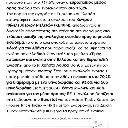
ποσοστό ήταν στο +17,6%, όταν ο
ευρωπαϊκός μέσος
όρος
ανόδου των ενοικίων ήταν στο
+3,2%
.
Την πορεία της αγοράς σε Ευρώπη και Ελλάδα
καταγράφει η τελευταία ανάλυση του
Κέντρου
Φιλελεύθερων Μελετών
(ΚΕΦΙΜ)
, αποδίδοντας τη
δυσκολία προσιτότητας στη στέγαση στη χώρα μας
στο
«χάσμα» μεταξύ της αναλογίας ενοικίου προς το μηνιαίο
εισόδημα
, το οποίο έχει ενισχυθεί τα τελευταία χρόνια
ειδικά για την Αθήνα
που παρουσιάζει και τα υψηλότερα
ενοίκια πανελλαδικά. Στην ανάλυση με τίτλο
«Τιμές
κατοικιών και ενοίκια στην Ελλάδα και την Ευρωπαϊκή
Ένωση»
, από το
κ.
Χρήστο Λούκα
, βοηθό Ερευνητικών
Προγραμμάτων υποστηρίζεται ότι η αναλογία ενοικίου
προς μηνιαίο εισόδημα στην Αθήνα ανέρχεται
στο 70,2%
για διαμέρισμα με ένα υπνοδωμάτιο και 93,6% για δυο
υπνοδωμάτια
(με τιμές 2024),
έναντι 31–34% και 46%
αντίστοιχα για τον μέσο όρο της ΕΕ
. Η ανάλυση βασίζεται
στα δεδομένα της
Eurostat
για τον Δείκτη Τιμών Κατοικιών
(House Price Index – HPI) και τον Εναρμονισμένο Δείκτη
Τιμών Καταναλωτή (HICP) για τα πραγματικά ενοίκια.