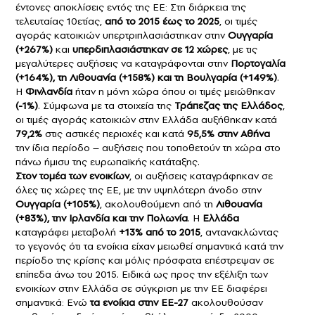
έντονες αποκλίσεις εντός της ΕΕ: Στη διάρκεια της
τελευταίας 10ετίας,
από το 2015 έως το 2025
, οι τιμές
αγοράς κατοικιών υπερτριπλασιάστηκαν στην
Ουγγαρία
(+267%)
και
υπερδιπλασιάστηκαν σε 12 χώρες
, με τις
μεγαλύτερες αυξήσεις να καταγράφονται στην
Πορτογαλία
(+164%), τη Λιθουανία (+158%) και τη Βουλγαρία (+149%)
.
Η
Φινλανδία
ήταν η μόνη χώρα όπου οι τιμές μειώθηκαν
(-1%)
. Σύμφωνα με τα στοιχεία της
Τράπεζας της Ελλάδος
,
οι τιμές αγοράς κατοικιών στην Ελλάδα αυξήθηκαν κατά
79,2%
στις αστικές περιοχές και κατά
95,5% στην Αθήνα
την ίδια περίοδο – αυξήσεις που τοποθετούν τη χώρα στο
πάνω ήμισυ της ευρωπαϊκής κατάταξης.
Στον τομέα των ενοικίων
, οι αυξήσεις καταγράφηκαν σε
όλες τις χώρες της ΕΕ, με την υψηλότερη άνοδο στην
Ουγγαρία (+105%)
, ακολουθούμενη από τη
Λιθουανία
(+83%), την Ιρλανδία και την Πολωνία
. Η
Ελλάδα
καταγράφει μεταβολή
+13% από το 2015
, αντανακλώντας
το γεγονός ότι τα ενοίκια είχαν μειωθεί σημαντικά κατά την
περίοδο της κρίσης και μόλις πρόσφατα επέστρεψαν σε
επίπεδα άνω του 2015. Ειδικά ως προς την εξέλιξη των
ενοικίων στην Ελλάδα σε σύγκριση με την ΕΕ διαφέρει
σημαντικά: Ενώ
τα ενοίκια στην ΕΕ-27
ακολουθούσαν