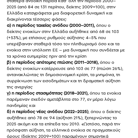
σταθερά ανοδική πορεία καθ’ όλη την περίοδο 2000–
2025 (από 84 σε 131 περίπου, δείκτης 2009=100), στην
Ελλάδα καταγράφεται μια διαφορετική δυναμική και
διακρίνονται τέσσερις φάσεις:
α) η περίοδος ταχείας ανόδου (2000–2011),
όπου ο
δείκτης ενοικίων στην Ελλάδα αυξήθηκε από 68 σε 103
(+53%), με ετήσιους ρυθμούς αύξησης 4–5% που
υπερέβαιναν σταθερά τόσο τον πληθωρισμό όσο και τα
ενοίκια στην υπόλοιπη ΕΕ – μια δυναμική που συνδέεται με
τα χρόνια ευημερίας πριν από την κρίση
β)
η περίοδος απότομης πτώσης (2011–2018),
όπου ο
δείκτης ενοικίων κατέρρευσε από 103 σε 77 (πτώση 26%),
αντανακλώντας τη δημοσιονομική κρίση, τα μνημόνια, τη
συρρίκνωση των εισοδημάτων και τη δραματική αύξηση
της ανεργίας
γ)
η περίοδος στασιμότητας (2018–2021),
όπου τα ενοίκια
παρέμειναν σχεδόν αμετάβλητα στο 77, εν μέρει λόγω
πανδημίας και
δ) η περίοδος νέας ανόδου (2022–2025)
, όπου ο δείκτης
αυξήθηκε από 78 σε 94 (αύξηση 21%), ξεπερνώντας το
2025 ακόμη και τα επίπεδα του 2010. «Ωστόσο, παρά την
πρόσφατη αύξηση, τα ελληνικά ενοίκια σε πραγματικούς
όρους (δείκτης 2009=100) παραμένουν σημαντικά