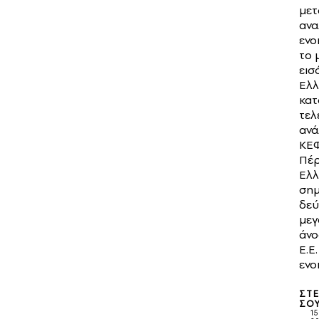
μετ
ανα
ενο
το 
εισ
Ελ
κατ
τελ
ανά
ΚΕΦ
Πέρ
Ελ
σημ
δεύ
μεγ
άνο
Ε.Ε.
ενο
ΣΤΕ
ΣΟ
15