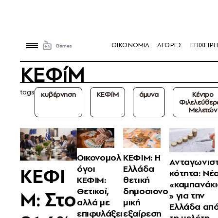
OIKONOMIA
ΑΓΟΡΕΣ
ΕΠΙΧΕΙΡΗ
ΚΕΦίΜ
tags
κυβέρνηση
ΚΕΦίΜ
άμυνα
Κέντρο
Φιλελεύθε
Μελετών
Οικονομολ
ΚΕΦΙΜ: Η
Ανταγωνιστ
ΚΕΦΙ
όγοι
Ελλάδα
κότητα: Νέ
ΚΕΦΙΜ:
θετική
«καμπανάκ
Θετικοί,
δημοσιονο
Μ: Στο
» για την
αλλά με
μική
Ελλάδα απ
επιφυλάξει
εξαίρεση
τη μελέτη