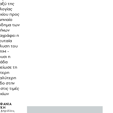
αξύ της
λογίας
ικίου προς
μηνιαίο
όδημα των
λήνων
αγράφει η
ευταία
λυση του
ΙΜ -
υσι η
λάδα
είωσε τη
τερη
αλύτερη
δο στην
 στις τιμές
ικίων
ΦΑΝΊΑ
ΎΚΗ
 Απριλίου,