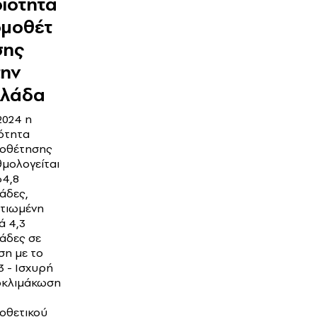
ιότητα
ομοθέτ
σης
την
λλάδα
2024 η
ότητα
οθέτησης
μολογείται
64,8
άδες,
τιωμένη
ά 4,3
άδες σε
ση με το
3 - Ισχυρή
οκλιμάκωση
οθετικού