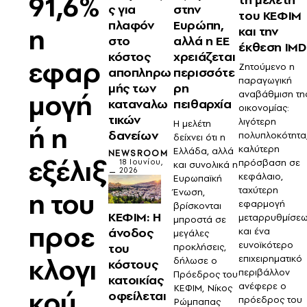
91,6%
ς για
στην
του ΚΕΦΙΜ
πλαφόν
Ευρώπη,
η
και την
στο
αλλά η ΕΕ
έκθεση IMD
κόστος
χρειάζεται
εφαρ
Ζητούμενο η
αποπληρω
περισσότε
παραγωγική
μής των
ρη
μογή
αναβάθμιση τη
καταναλω
πειθαρχία
οικονομίας:
τικών
λιγότερη
Η μελέτη
ή η
δανείων
πολυπλοκότητα
δείχνει ότι η
καλύτερη
Ελλάδα, αλλά
NEWSROOM
εξέλιξ
πρόσβαση σε
18 Ιουνίου,
και συνολικά η
2026
κεφάλαιο,
Ευρωπαϊκή
ταχύτερη
η του
Ένωση,
εφαρμογή
βρίσκονται
ΚΕΦΙΜ: Η
μεταρρυθμίσε
μπροστά σε
προε
άνοδος
και ένα
μεγάλες
ευνοϊκότερο
του
προκλήσεις,
κλογι
επιχειρηματικό
δήλωσε ο
κόστους
περιβάλλον
Πρόεδρος του
κατοικίας
ανέφερε ο
ΚΕΦΙΜ, Νίκος
κού
οφείλεται
πρόεδρος του
Ρώμπαπας