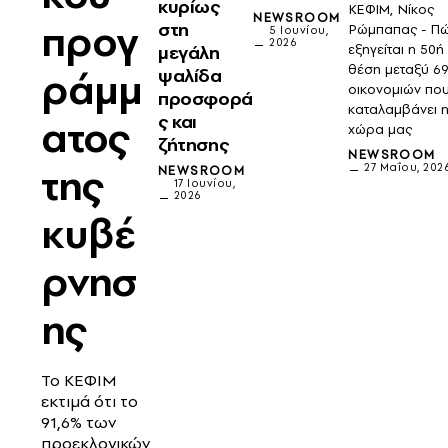
κυρίως
ΚΕΦΙΜ, Νίκος
NEWSROOM
προγ
στη
Ρώμπαπας - Π
5 Ιουνίου,
2026
μεγάλη
εξηγείται η 50ή
θέση μεταξύ 6
ράμμ
ψαλίδα
οικονομιών πο
προσφορά
καταλαμβάνει 
ς και
ατος
χώρα μας
ζήτησης
NEWSROOM
της
27 Μαΐου, 202
NEWSROOM
17 Ιουνίου,
2026
κυβέ
ρνησ
ης
Το ΚΕΦΙΜ
εκτιμά ότι το
91,6% των
προεκλογικών