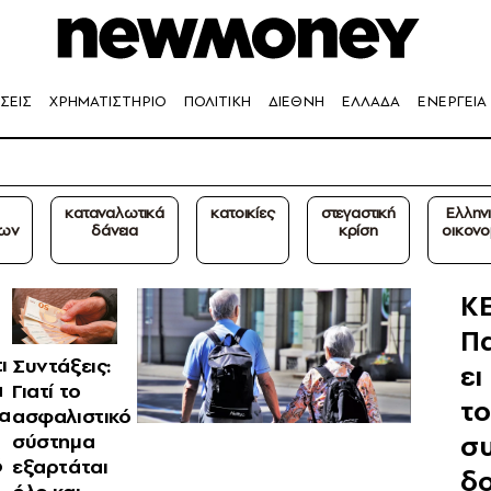
ΣΕΙΣ
ΧΡΗΜΑΤΙΣΤΗΡΙΟ
ΠΟΛΙΤΙΚΗ
ΔΙΕΘΝΗ
ΕΛΛΑΔΑ
ΕΝΕΡΓΕΙΑ
καταναλωτικά
κατοικίες
στεγαστική
Ελλην
ρων
δάνεια
κρίση
οικονο
Κ
Π
ι
Συντάξεις:
ει
α
Γιατί το
το
ια
ασφαλιστικό
συ
σύστημα
ό
εξαρτάται
δο