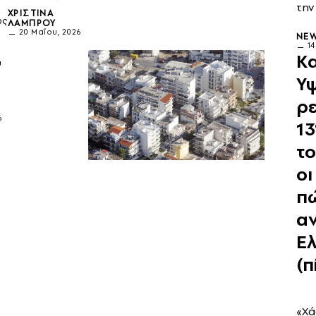
την
ΧΡΙΣΤΊΝΑ
ώς
ΛΆΜΠΡΟΥ
20 Μαΐου, 2026
NE
1
9
Κα
υ
η
Υ
ρε
6
1
το
οι
π
αν
Ε
(π
«Χά