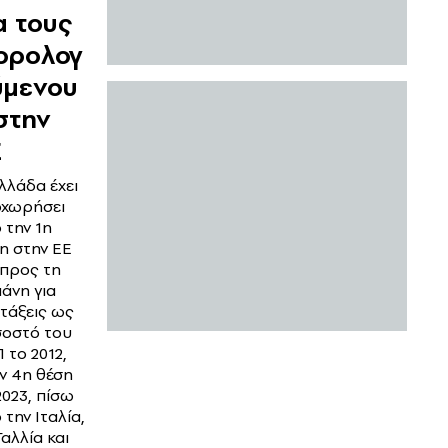
α τους
ορολογ
ύμενου
στην
Ε
λλάδα έχει
χωρήσει
 την 1η
η στην ΕΕ
προς τη
άνη για
τάξεις ως
οστό του
 το 2012,
ν 4η θέση
2023, πίσω
 την Ιταλία,
Γαλλία και