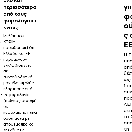
όλο και
γι
περισσότερο
από τους
φ
φορολογούμ
ο
ενους
ς 
Μελέτη του
ς
ΚΕΦΙΜ
Ε
προειδοποιεί ότι
Ελλάδα και ΕΕ
Η Ε
,
παραμένουν
υπο
εγκλωβισμένες
από
σε
θέσ
συνταξιοδοτικά
ως 
μοντέλα υψηλής
δαπ
εξάρτησης από
συν
ων
τη φορολογία,
ποσ
ζητώντας στροφή
ΑΕΠ
σε
στη
κεφαλαιοποιητικά
το 
συστήματα με
από
αποθεματικά και
τη 
επενδύσεις