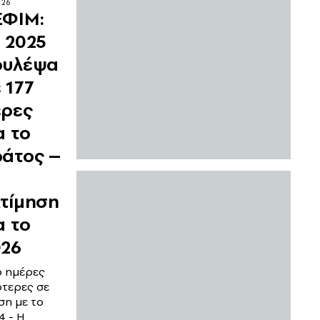
026
ΕΦΙΜ:
 2025
ουλέψα
 177
έρες
α το
ράτος –
τίμηση
α το
026
 ημέρες
ότερες σε
ση με το
4 - Η