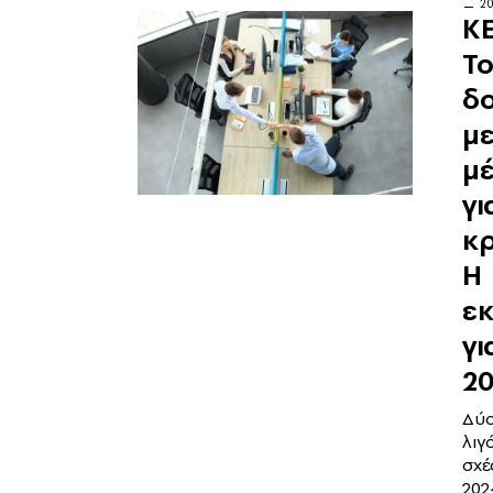
2
Κ
Το
δ
με
μ
γι
κ
Η
εκ
γι
2
Δύο
λιγ
σχέ
202