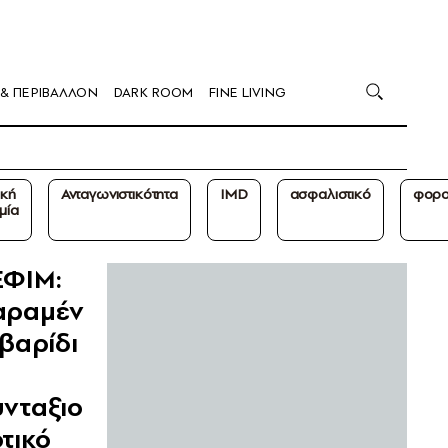
 & ΠΕΡΙΒΑΛΛΟΝ
DARK ROOM
FINE LIVING
ική
Ανταγωνιστικότητα
IMD
ασφαλιστικό
φορο
μία
ΕΦΙΜ:
αραμέν
 βαρίδι
νταξιο
τικό