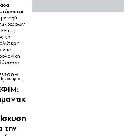
λάδα
ατάσσεται
 μεταξύ
 27 χωρών
 ΕΕ ως
ς τη
αλύτερη
ολική
ρολογική
βάρυνση
WSROOM
4 Ιανουαρίου,
026
ΕΦΙΜ:
μαντικ
νίσχυση
α την