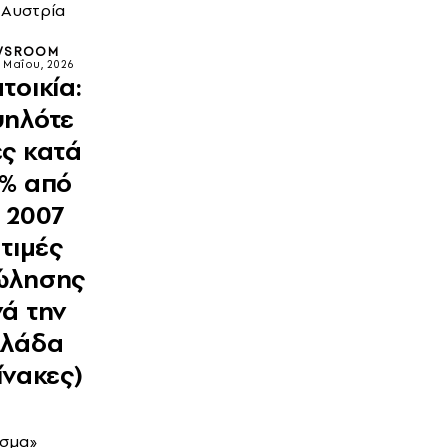
 Αυστρία
WSROOM
4 Μαΐου, 2026
τοικία:
ψηλότε
ς κατά
3% από
 2007
 τιμές
ώλησης
ά την
λλάδα
ίνακες)
σμα»