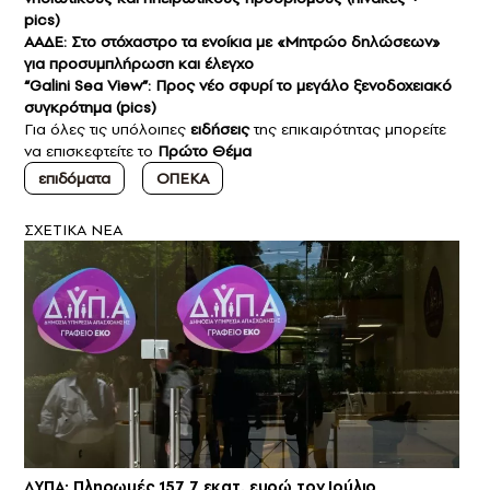
pics)
ΑΑΔΕ: Στο στόχαστρο τα ενοίκια με «Μητρώο δηλώσεων»
για προσυμπλήρωση και έλεγχο
“Galini Sea View”: Προς νέο σφυρί το μεγάλο ξενοδοχειακό
συγκρότημα (pics)
Για όλες τις υπόλοιπες
ειδήσεις
της επικαιρότητας μπορείτε
να επισκεφτείτε το
Πρώτο Θέμα
επιδόματα
ΟΠΕΚΑ
ΣXETIKA NEA
ΔΥΠΑ: Πληρωμές 157,7 εκατ. ευρώ τον Ιούλιο