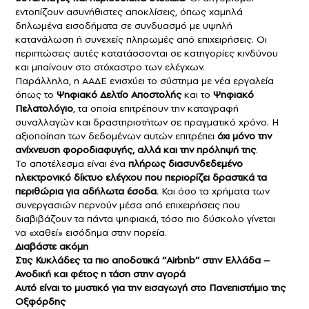
εντοπίζουν ασυνήθιστες αποκλίσεις, όπως χαμηλά
δηλωμένα εισοδήματα σε συνδυασμό με υψηλή
κατανάλωση ή συνεχείς πληρωμές από επιχειρήσεις. Οι
περιπτώσεις αυτές κατατάσσονται σε κατηγορίες κινδύνου
και μπαίνουν στο στόχαστρο των ελέγχων.
Παράλληλα, η ΑΑΔΕ ενισχύει το σύστημα με νέα εργαλεία
όπως το
Ψηφιακό Δελτίο Αποστολής
και το
Ψηφιακό
Πελατολόγιο
, τα οποία επιτρέπουν την καταγραφή
συναλλαγών και δραστηριοτήτων σε πραγματικό χρόνο. Η
αξιοποίηση των δεδομένων αυτών επιτρέπει
όχι μόνο την
ανίχνευση φοροδιαφυγής, αλλά και την πρόληψή της
.
Το αποτέλεσμα είναι ένα
πλήρως διασυνδεδεμένο
ηλεκτρονικό δίκτυο ελέγχου που περιορίζει δραστικά τα
περιθώρια για αδήλωτα έσοδα
. Και όσο τα χρήματα των
συνεργασιών περνούν μέσα από επιχειρήσεις που
διαβιβάζουν τα πάντα ψηφιακά, τόσο πιο δύσκολο γίνεται
να «χαθεί» εισόδημα στην πορεία.
Διαβάστε ακόμη
Στις Κυκλάδες τα πιο αποδοτικά ‘’Airbnb’’ στην Ελλάδα –
Ανοδική και φέτος η τάση στην αγορά
Αυτό είναι το μυστικό για την εισαγωγή στο Πανεπιστήμιο της
Οξφόρδης