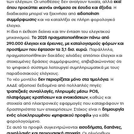
των ελέγχων. Οι υποθέσεις δεν ανοίγουν τυχαία, αλλά
εκεί
όπου προκύπτει «κενό» ανάμεσα σε έσοδα και έξοδα
. Η
διαδικασία μπορεί να ξεκινήσει από
ειδοποίηση
συμμόρφωσης
και να καταλήξει σε πλήρη φορολογικό
έλεγχο.
Η ίδια η έκθεση δείχνει και την ένταση του ελεγκτικού
μηχανισμού.
Το 2025 πραγματοποιήθηκαν πάνω από
290.000 έλεγχοι και έρευνες, με καταλογισμούς φόρων και
προστίμων που έφτασαν τα 3,1 δισ. ευρώ
. Παράλληλα,
πραγματοποιήθηκαν δεκάδες χιλιάδες επιτόπιοι έλεγχοι και
στοχευμένες δράσεις συμμόρφωσης, επιβεβαιώνοντας ότι
το ψηφιακό σύστημα λειτουργεί συμπληρωματικά με τους
παραδοσιακούς ελέγχους.
Το νέο μοντέλο
δεν περιορίζεται μόνο στα τιμολόγια
. Η
ΑΑΔΕ αξιοποιεί δεδομένα από πολλαπλές πηγές:
τραπεζικές συναλλαγές, πληρωμές μέσω POS,
πλατφόρμες κρατήσεων και ενοικιάσεων
, καθώς και
στοιχεία από ηλεκτρονικές εφαρμογές που καταγράφουν τη
δραστηριότητα των επιχειρήσεων. Στόχος είναι η
δημιουργία
ενός ολοκληρωμένου «ψηφιακού προφίλ»
για κάθε
φορολογούμενο.
Σε αυτό το προφίλ συγκεντρώνονται
εισοδήματα, δαπάνες,
συναλλαγές και περιουσιακά στοιχεία
. Οι αλγόριθμοι