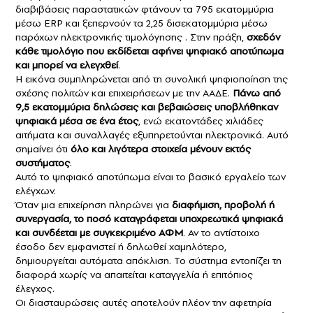
διαβιβάσεις παραστατικών φτάνουν τα 795 εκατομμύρια
μέσω ERP και ξεπερνούν τα 2,25 δισεκατομμύρια μέσω
παρόχων ηλεκτρονικής τιμολόγησης . Στην πράξη,
σχεδόν
κάθε τιμολόγιο που εκδίδεται αφήνει ψηφιακό αποτύπωμα
και μπορεί να ελεγχθεί
.
Η εικόνα συμπληρώνεται από τη συνολική ψηφιοποίηση της
σχέσης πολιτών και επιχειρήσεων με την ΑΑΔΕ.
Πάνω από
9,5 εκατομμύρια δηλώσεις και βεβαιώσεις υποβλήθηκαν
ψηφιακά μέσα σε ένα έτος
, ενώ εκατοντάδες χιλιάδες
αιτήματα και συναλλαγές εξυπηρετούνται ηλεκτρονικά. Αυτό
σημαίνει ότι
όλο και λιγότερα στοιχεία μένουν εκτός
συστήματος
.
Αυτό το ψηφιακό αποτύπωμα είναι το βασικό εργαλείο των
ελέγχων.
Όταν μια επιχείρηση πληρώνει για
διαφήμιση, προβολή ή
συνεργασία, το ποσό καταγράφεται υποχρεωτικά ψηφιακά
και συνδέεται με συγκεκριμένο ΑΦΜ
. Αν το αντίστοιχο
έσοδο δεν εμφανιστεί ή δηλωθεί χαμηλότερο,
δημιουργείται αυτόματα απόκλιση. Το σύστημα εντοπίζει τη
διαφορά χωρίς να απαιτείται καταγγελία ή επιτόπιος
έλεγχος.
Οι διασταυρώσεις αυτές αποτελούν πλέον την αφετηρία