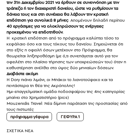
την 31η Δεκεμβρίου 2021 να έρθουν σε συνεννόηση με την
τράπεζα ή τον διαχειριστή δανείου, ώστε να ρυθμίσουν τα
δάνεια τους και στη συνέχεια θα λάβουν την κρατική
επιδότηση για συνολικά 8 μήνες
. Απομένουν δηλαδή περίπου
40 εργάσιμες για να ολοκληρώσουν τις ενέργειες
προκειμένου να επιδοτηθούν.
Η κρατική επιδότηση από το πρόγραμμα καλύπτει τόσο το
κεφάλαιο όσο και τους τόκους του δανείου. Σημειώνεται ότι
στο εξής η οφειλή όσων μετέχουν στο Πρόγραμμα, θα
θεωρείται ληξιπροθέσμη (με ό,τι συνεπάγεται αυτό για τον
οφειλέτη στο πλαίσιο τήρησης των υποχρεώσεών του) όταν η
καθυστέρηση ανέλθει στο ύψος δύο μηνιαίων δόσεων.
Διαβάστε ακόμη
Η Dory πιάνει λιμάνι, οι Μπάκοι το λιανοτούφεκο και τα
πεντάστερα τη θέα της Ακρόπολης!
Ημι-επαγγελματική ομάδα ποδοσφαίρου της 4ης κατηγορίας
μπαίνει στο Χρηματιστήριο (pics)
Mouzenidis Travel: Νέα δίμηνη παράταση της προστασίας από
τους πιστωτές
πρόγραμμα γέφυρα
ΓΕΦΥΡΑ 1
ΣXETIKA NEA