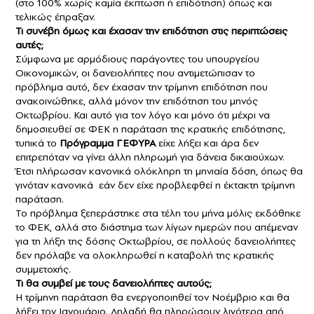
(στο 100% χωρίς καμία έκπτωση ή επιδότηση) όπως και
τελικώς έπραξαν.
Τι συνέβη όμως και έχασαν την επιδότηση στις περιπτώσεις
αυτές;
Σύμφωνα με αρμόδιους παράγοντες του υπουργείου
Οικονομικών, οι δανειολήπτες που αντιμετώπισαν το
πρόβλημα αυτό, δεν έχασαν την τρίμηνη επιδότηση που
ανακοινώθηκε, αλλά μόνον την επιδότηση του μηνός
Οκτωβρίου. Και αυτό για τον λόγο και μόνο ότι μέχρι να
δημοσιευθεί σε ΦΕΚ η παράταση της κρατικής επιδότησης,
τυπικά το
Πρόγραμμα ΓΕΦΥΡΑ
είχε λήξει και άρα δεν
επιτρεπόταν να γίνει άλλη πληρωμή για δάνεια δικαιούχων.
Έτσι πλήρωσαν κανονικά ολόκληρη τη μηνιαία δόση, όπως θα
γινόταν κανονικά εάν δεν είχε προβλεφθεί η έκτακτη τρίμηνη
παράταση.
Το πρόβλημα ξεπεράστηκε στα τέλη του μήνα μόλις εκδόθηκε
το ΦΕΚ, αλλά στο διάστημα των λίγων ημερών που απέμεναν
για τη λήξη της δόσης Οκτωβρίου, σε πολλούς δανειολήπτες
δεν πρόλαβε να ολοκληρωθεί η καταβολή της κρατικής
συμμετοχής.
Τι θα συμβεί με τους δανειολήπτες αυτούς;
Η τρίμηνη παράταση θα ενεργοποιηθεί τον Νοέμβριο και θα
λήξει τον Ιανουάριο. Δηλαδή θα πληρώσουν λιγότερα από