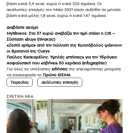
βάση κατά 3,9 εκατ. ευρώ ή κατά 320 τεμάχια. Οι
ακάλυπτες επιταγές τον Μάιο 2021 είχαν αυξηθεί σε μηναία
βάση κατά μόλις 1,8 εκατ. ευρώ ή κατά 147 τεμάχια.
Διαβάστε ακόμη:
Mytilineos: Στα 37 ευρώ ανεβάζει την τιμή στόχο η Citi –
Σύσταση «buy» (πίνακας)
«Ζεστό χρήμα» από την πώληση της Κωτσόβολος ψάχνουν
οι Βρετανοί της Currys
Παύλος Κασκαρέλης: Υψηλές «πτήσεις» για την Υδρόγειο
Ασφαλιστική που «σβήνει» 50 κεράκια (infographic)
Για όλες τις υπόλοιπες
ειδήσεις
της επικαιρότητας μπορείτε
να επισκεφτείτε το
Πρώτο ΘΕΜΑ
Τειρεσίας
ακάλυπτες επιταγές
ΣXETIKA NEA