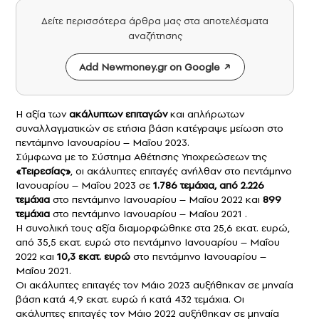
Δείτε περισσότερα άρθρα μας στα αποτελέσματα
αναζήτησης
Add Newmoney.gr on Google
Η αξία των
ακάλυπτων επιταγών
και απλήρωτων
συναλλαγματικών σε ετήσια βάση κατέγραψε μείωση στο
πεντάμηνο Ιανουαρίου – Μαΐου 2023.
Σύμφωνα με το Σύστημα Αθέτησης Υποχρεώσεων της
«
Τειρεσίας
»
, οι ακάλυπτες επιταγές ανήλθαν στο πεντάμηνο
Ιανουαρίου – Μαΐου 2023 σε
1.786 τεμάχια, από 2.226
τεμάχια
στο πεντάμηνο Ιανουαρίου – Μαΐου 2022 και
899
τεμάχια
στο πεντάμηνο Ιανουαρίου – Μαΐου 2021 .
Η συνολική τους αξία διαμορφώθηκε στα 25,6 εκατ. ευρώ,
από 35,5 εκατ. ευρώ στο πεντάμηνο Ιανουαρίου – Μαΐου
2022 και
10,3 εκατ. ευρώ
στο πεντάμηνο Ιανουαρίου –
Μαΐου 2021.
Οι ακάλυπτες επιταγές τον Μάιο 2023 αυξήθηκαν σε μηναία
βάση κατά 4,9 εκατ. ευρώ ή κατά 432 τεμάχια. Οι
ακάλυπτες επιταγές τον Μάιο 2022 αυξήθηκαν σε μηναία