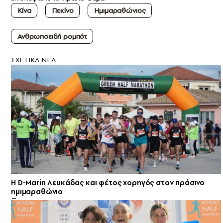
Κίνα
Πεκίνο
Ημιμαραθώνιος
Ανθρωποειδή ρομπότ
ΣXETIKA NEA
Η D-Marin Λευκάδας και φέτος χορηγός στον πράσινο
ημιμαραθώνιο