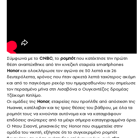
Σύμφωνα με το
CNBC
, το
ρομπότ
που κατέκτησε την πρώτη
θέση αναπτύχθηκε από την κινεζική εταιρεία smartphones
Honor
και ολοκλήρωσε τον αγώνα σε 50 λεπτά και 26
δευτερόλεπτα, χρόνος που ήταν αρκετά λεπτά ταχύτερος ακόμη
και από το παγκόσμιο ρεκόρ του ημιμαραθωνίου που σημείωσε
τον περασμένο μήνα στη Λισαβόνα ο Ουγκαντέζος δρομέας
Τζέικομπ Κιπλίμο.
Οι ομάδες της
Honor
, εταιρείας που προήλθε από απόσχιση της
Huawei, κατέλαβαν και τις τρεις θέσεις του βάθρου, με όλα τα
ρομπότ τους να κινούνται αυτόνομα και να καταγράφουν
επιδόσεις ανώτερες από τα μέχρι σήμερα καταγεγραμμένα όρια.
Ο Ντου Σιαοντί, μηχανικός της Honor που συμμετείχε στην
ομάδα του νικητή, εξήγησε ότι το συγκεκριμένο ρομπότ