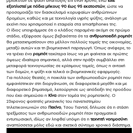
βρισκόταν σε φάση ανάπτυξης επί έναν χρόνο, ενώ
είχε
εξοπλιστεί με πόδια μήκους 90 έως 95 εκατοστών
, ώστε να
προσομοιάζει τον διασκελισμό κορυφαίων ανθρώπινων
δρομέων, καθώς και με τεχνολογία υγρής ψύξης, ανάλογη με
εκείνη που χρησιμοποιεί η εταιρεία στα smartphones της.
Ο ίδιος υπογράμμισε ότι ο κλάδος παραμένει ακόμη σε πρώιμο
στάδιο, εξέφρασε όμως βεβαιότητα ότι τα
ανθρωποειδή ρομπότ
θα μετασχηματίσουν στο μέλλον πολλούς τομείς της οικονομίας,
μεταξύ αυτών και τη βιομηχανική παραγωγή. Όπως ανέφερε, το
να τρέχει ένα
ρομπότ
ταχύτερα ίσως να μη φαίνεται εκ πρώτης
όψεως ιδιαίτερα σημαντικό, αλλά στην πράξη συμβάλλει στη
μεταφορά τεχνογνωσίας σε κρίσιμους τομείς, όπως η αντοχή
των δομών, η ψύξη και τελικά οι βιομηχανικές εφαρμογές.
Για πολλούς θεατές, η ποικιλία των ανθρωποειδών ρομπότ που
εμφανίστηκαν στη διοργάνωση, σε διαφορετικά μεγέθη και με
διαφορετικό βηματισμό, λειτούργησε ως απόδειξη της προόδου
που έχει σημειώσει η
Κίνα
στον τομέα της ρομποτικής. Ο
23χρονος φοιτητής μηχανικής του πανεπιστημίου
τηλεπικοινωνιών στο
Πεκίνο
, Τσου Τιαντσί, δήλωσε ότι η στάση
τρεξίματος των ανθρωποειδών ρομπότ ήταν πραγματικά
εντυπωσιακή, ιδίως αν ληφθεί υπόψη ότι η
τεχνητή νοημοσύνη
αναπτύσσεται μόλις εδώ και σχετικά σύντομο χρονικό διάστημα.