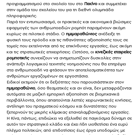
προγραμματισμού στο σχολείο του στο
Πεκίνο
και συμμετέχει
στην ομάδα του σχολείου του για τη διεθνή ολυμπιάδα
πληροφορικής.
Παρά τον εντυπωσιασμό, οι πρακτικές και οικονομικά βιώσιμες
εφαρμογές των ανθρωποειδών ρομπότ παραμένουν ακόμη
κυρίως σε πιλοτικό στάδιο. Ο
ημιμαραθώνιος
ανέδειξε τη
φυσική τους πρόοδο και τις πιθανότητες αξιοποίησής τους σε
τομείς που εκτείνονται από τις επικίνδυνες εργασίες, έως ακόμη
και τις στρατιωτικές επιχειρήσεις. Ωστόσο, οι
κινεζικές εταιρείες
ρομποτικής
συνεχίζουν να αντιμετωπίζουν δυσκολίες στην
ανάπτυξη λογισμικού τεχνητής νοημοσύνης που θα επιτρέψει
στα ανθρωποειδή να φτάσουν την αποτελεσματικότητα των
ανθρώπων εργαζομένων σε εργοστάσια.
Ειδικοί εκτιμούν ότι οι δεξιότητες που παρουσιάστηκαν στον
ημιμαραθώνιο
, όσο θεαματικές και αν είναι, δεν μεταφράζονται
αυτόματα σε μαζική εμπορική αξιοποίηση σε βιομηχανικά
περιβάλλοντα, όπου απαιτούνται λεπτές χειρωνακτικές κινήσεις,
αντίληψη του πραγματικού κόσμου και δυνατότητες που
ξεπερνούν τις μικρής κλίμακας επαναλαμβανόμενες εργασίες.
Η Κίνα, πάντως, επιδιώκει να εξελιχθεί σε παγκόσμια δύναμη σε
αυτόν τον στρατηγικό κλάδο και έχει ήδη υιοθετήσει ένα ευρύ
πλέγμα πολιτικών, από επιδοτήσεις έως έργα υποδομών, με