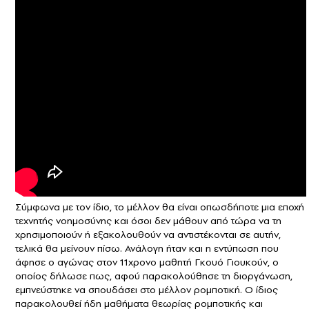
Σύμφωνα με τον ίδιο, το μέλλον θα είναι οπωσδήποτε μια εποχή
τεχνητής νοημοσύνης και όσοι δεν μάθουν από τώρα να τη
χρησιμοποιούν ή εξακολουθούν να αντιστέκονται σε αυτήν,
τελικά θα μείνουν πίσω. Ανάλογη ήταν και η εντύπωση που
άφησε ο αγώνας στον 11χρονο μαθητή Γκουό Γιουκούν, ο
οποίος δήλωσε πως, αφού παρακολούθησε τη διοργάνωση,
εμπνεύστηκε να σπουδάσει στο μέλλον ρομποτική. Ο ίδιος
παρακολουθεί ήδη μαθήματα θεωρίας ρομποτικής και