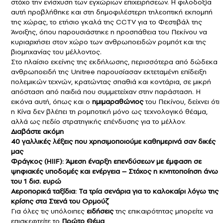
στόχο την ενίσχυση των εγχώριων επιχειρήσεων. Η φιλοδοξία
αυτή προβλήθηκε και στη δημοφιλέστερη τηλεοπτική εκπομπή
της χώρας, το ετήσιο γκαλά της CCTV για το Φεστιβάλ της
Άνοιξης, όπου παρουσιάστηκε η προσπάθεια του Πεκίνου να
κυριαρχήσει στον χώρο των ανθρωποειδών ρομπότ και της
βιομηχανίας του μέλλοντος.
Στο πλαίσιο εκείνης της εκδήλωσης, περισσότερα από δώδεκα
ανθρωποειδή της Unitree παρουσίασαν εκτεταμένη επίδειξη
πολεμικών τεχνών, κρατώντας σπαθιά και κοντάρια, σε μικρή
απόσταση από παιδιά που συμμετείχαν στην παράσταση. Η
εικόνα αυτή, όπως και ο
ημιμαραθώνιος
του Πεκίνου, δείχνει ότι
η Κίνα δεν βλέπει τη ρομποτική μόνο ως τεχνολογικό θέαμα,
αλλά ως πεδίο στρατηγικής επένδυσης για το μέλλον.
Διαβάστε ακόμη
40 γαλλικές λέξεις που χρησιμοποιούμε καθημερινά σαν δικές
μας
Φράγκος (HIIF): Άμεση έναρξη επενδύσεων με έμφαση σε
ψηφιακές υποδομές και ενέργεια – Στόχος η κινητοποίηση άνω
του 1 δισ. ευρώ
Αεροπορικά ταξίδια: Τα τρία σενάρια για το καλοκαίρι λόγω της
κρίσης στα Στενά του Ορμούζ
Για όλες τις υπόλοιπες
ειδήσεις
της επικαιρότητας μπορείτε να
επισκεφτείτε το
Πρώτο Θέμα