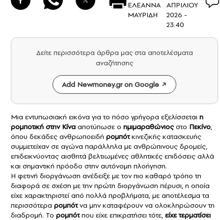
ΕΛΕΑΝΝΑ
ΑΠΡΙΛΙΟΥ
ΜΑΥΡΙΔΗ
2026 -
23:40
Δείτε περισσότερα άρθρα μας στα αποτελέσματα
αναζήτησης
Add Newmoney.gr on Google
Μια εντυπωσιακή εικόνα για το πόσο γρήγορα εξελίσσεται
η
ρομποτική στην Κίνα
αποτύπωσε ο
ημιμαραθώνιος
στο
Πεκίνο
,
όπου δεκάδες ανθρωποειδή
ρομπότ
κινεζικής κατασκευής
συμμετείχαν σε αγώνα παράλληλα με ανθρώπινους δρομείς,
επιδεικνύοντας αισθητά βελτιωμένες αθλητικές επιδόσεις αλλά
και σημαντική πρόοδο στην αυτόνομη πλοήγηση.
Η φετινή διοργάνωση ανέδειξε με τον πιο καθαρό τρόπο τη
διαφορά σε σχέση με την πρώτη διοργάνωση πέρυσι, η οποία
είχε χαρακτηριστεί από πολλά προβλήματα, με αποτέλεσμα τα
περισσότερα
ρομπότ
να μην καταφέρουν να ολοκληρώσουν τη
διαδρομή. Το
ρομπότ
που είχε επικρατήσει τότε,
είχε τερματίσει