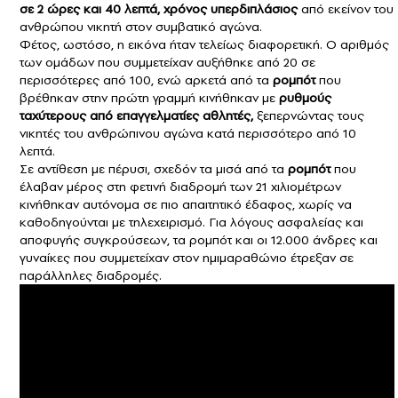
σε 2 ώρες και 40 λεπτά, χρόνος υπερδιπλάσιος
από εκείνον του
ανθρώπου νικητή στον συμβατικό αγώνα.
Φέτος, ωστόσο, η εικόνα ήταν τελείως διαφορετική. Ο αριθμός
των ομάδων που συμμετείχαν αυξήθηκε από 20 σε
περισσότερες από 100, ενώ αρκετά από τα
ρομπότ
που
βρέθηκαν στην πρώτη γραμμή κινήθηκαν με
ρυθμούς
ταχύτερους από επαγγελματίες αθλητές,
ξεπερνώντας τους
νικητές του ανθρώπινου αγώνα κατά περισσότερο από 10
λεπτά.
Σε αντίθεση με πέρυσι, σχεδόν τα μισά από τα
ρομπότ
που
έλαβαν μέρος στη φετινή διαδρομή των 21 χιλιομέτρων
κινήθηκαν αυτόνομα σε πιο απαιτητικό έδαφος, χωρίς να
καθοδηγούνται με τηλεχειρισμό. Για λόγους ασφαλείας και
αποφυγής συγκρούσεων, τα ρομπότ και οι 12.000 άνδρες και
γυναίκες που συμμετείχαν στον ημιμαραθώνιο έτρεξαν σε
παράλληλες διαδρομές.