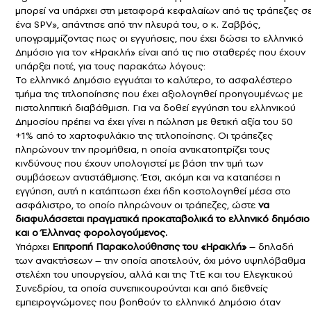
μπορεί να υπάρχει στη μεταφορά κεφαλαίων από τις τράπεζες σ
ένα SPV», απάντησε από την πλευρά του, ο κ. Ζαββός,
υπογραμμίζοντας πως οι εγγυήσεις, που έχει δώσει το ελληνικό
Δημόσιο για τον «Ηρακλή» είναι από τις πιο σταθερές που έχουν
υπάρξει ποτέ, για τους παρακάτω λόγους:
Το ελληνικό Δημόσιο εγγυάται το καλύτερο, το ασφαλέστερο
τμήμα της τιτλοποίησης που έχει αξιολογηθεί προηγουμένως με
πιστοληπτική διαβάθμιση. Για να δοθεί εγγύηση του ελληνικού
Δημοσίου πρέπει να έχει γίνει η πώληση με θετική αξία του 50
+1% από το χαρτοφυλάκιο της τιτλοποίησης. Οι τράπεζες
πληρώνουν την προμήθεια, η οποία αντικατοπτρίζει τους
κινδύνους που έχουν υπολογιστεί με βάση την τιμή των
συμβάσεων αντιστάθμισης. Έτσι, ακόμη και να καταπέσει η
εγγύηση, αυτή η κατάπτωση έχει ήδη κοστολογηθεί μέσα στο
ασφάλιστρο, το οποίο πληρώνουν οι τράπεζες, ώστε
να
διαφυλάσσεται πραγματικά προκαταβολικά το ελληνικό δημόσιο
και ο Έλληνας φορολογούμενος.
Υπάρχει
Επιτροπή Παρακολούθησης του «Ηρακλή»
– δηλαδή
των ανακτήσεων – την οποία αποτελούν, όχι μόνο υψηλόβαθμα
στελέχη του υπουργείου, αλλά και της ΤτΕ και του Ελεγκτικού
Συνεδρίου, τα οποία συνεπικουρούνται και από διεθνείς
εμπειρογνώμονες που βοηθούν το ελληνικό Δημόσιο όταν