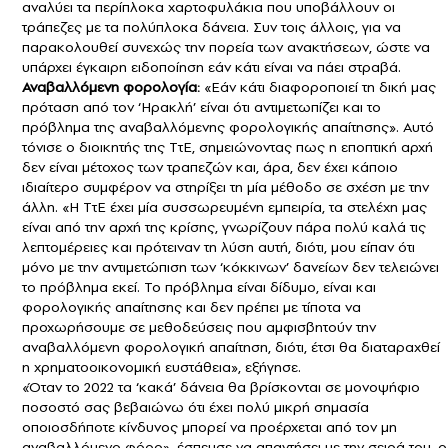
αναλύει τα περίπλοκα χαρτοφυλάκια που υποβάλλουν οι
τράπεζες με τα πολύπλοκα δάνεια. Συν τοις άλλοις, για να
παρακολουθεί συνεχώς την πορεία των ανακτήσεων, ώστε να
υπάρχει έγκαιρη ειδοποίηση εάν κάτι είναι να πάει στραβά.
Αναβαλλόμενη φορολογία:
«Εάν κάτι διαφοροποιεί τη δική μας
πρόταση από τον ‘Ηρακλή’ είναι ότι αντιμετωπίζει και το
πρόβλημα της αναβαλλόμενης φορολογικής απαίτησης». Αυτό
τόνισε ο διοικητής της ΤτΕ, σημειώνοντας πως η εποπτική αρχή
δεν είναι μέτοχος των τραπεζών και, άρα, δεν έχει κάποιο
ιδιαίτερο συμφέρον να στηρίξει τη μία μέθοδο σε σχέση με την
άλλη. «Η ΤτΕ έχει μία συσσωρευμένη εμπειρία, τα στελέχη μας
είναι από την αρχή της κρίσης, γνωρίζουν πάρα πολύ καλά τις
λεπτομέρειες και πρότειναν τη λύση αυτή, διότι, μου είπαν ότι
μόνο με την αντιμετώπιση των ‘κόκκινων’ δανείων δεν τελειώνει
το πρόβλημα εκεί. Το πρόβλημα είναι δίδυμο, είναι και
φορολογικής απαίτησης και δεν πρέπει με τίποτα να
προχωρήσουμε σε μεθοδεύσεις που αμφισβητούν την
αναβαλλόμενη φορολογική απαίτηση, διότι, έτσι θα διαταραχθεί
η χρηματοοικονομική ευστάθεια», εξήγησε.
«Όταν το 2022 τα ‘κακά’ δάνεια θα βρίσκονται σε μονοψήφιο
ποσοστό σας βεβαιώνω ότι έχει πολύ μικρή σημασία
οποιοσδήποτε κίνδυνος μπορεί να προέρχεται από τον μη
αναβαλλόμενο φόρο», έσπευσε να απαντήσει με την σειρά του, ο