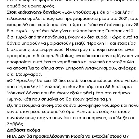
αρμόδιος υφυπουργός.
Στοκ «κόκκινων» δανείων:
«Εάν υποθέσουμε ότι ο ‘Ηρακλής Ι’
τελειώσει ομαλά, όπως έχει προγραμματιστεί μέσα στο 2021, τότε
έχουμε 60 δισ. ευρώ που είναι τώρα τα ‘κόκκινα’ δάνεια μείον 25
δισ. ευρώ – γιατί έχει ήδη γίνει η τιτλοποίηση της Eurobank +10
δισ. ευρώ από την πανδημία μένουν 45 δισ. ευρώ. Τώρα αυτά τα
δάνεια μπορούν να μοιραστούν μεταξύ ‘Ηρακλή ΙΙ’ και εταιρείας
διαχείρισης του ενεργητικού. Η δική μας η άποψη είναι ότι είναι
προτιμότερη η δεύτερη. Βεβαίως, εναπόκειται στην κυβέρνηση ν
αποφασίσει, αυτή έχει τη νομοθετική και πολιτική πρωτοβουλία
να αποστείλει το αίτημα στην Επιτροπή Ανταγωνισμού», ανέφερε
ο κ. Στουρνάρας.
«Ο ‘ Ηρακλής’ θα έχει 32 δισ. ευρώ και σκοπεύουμε τόσα να έχει
και ο ‘Ηρακλής ΙΙ’. Δηλαδή, σχεδόν θα πάμε στα 65 δισ. ευρώ
‘κόκκινα’ δάνεια που θα έχουν εξαλειφθεί μέσα στο επόμενο
18μηνο. Κάτι που σημαίνει ότι θα έχουν φτάσει τα μη
εξυπηρετούμενα ανοίγματα σε ένα μονοψήφιο νούμερο και πολύ
κοντά στον μέσο ευρωπαϊκό όρο. Αφήνω σε εσάς και στους
συναδέλφους σας να πουν έπειτα το τι απομένει», κατέληξε ο κ.
Ζαββός.
Διαβάστε ακόμα
ΗΠΑ: Δεν θα προσκαλέσουν τη Ρωσία να ενταχθεί στους G7