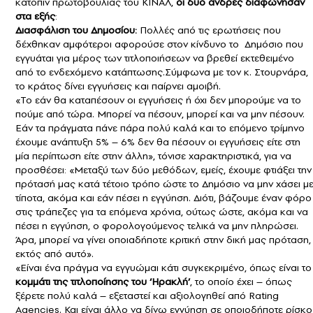
κατόπιν πρωτοβουλίας του ΚΙΝΑΛ,
οι δύο άνδρες διαφώνησαν
στα εξής
:
Διασφάλιση του Δημοσίου:
Πολλές από τις ερωτήσεις που
δέχθηκαν αμφότεροι αφορούσε στον κίνδυνο το Δημόσιο που
εγγυάται για μέρος των τιτλοποιήσεων να βρεθεί εκτεθειμένο
από το ενδεχόμενο κατάπτωσης.Σύμφωνα με τον κ. Στουρνάρα,
το κράτος δίνει εγγυήσεις και παίρνει αμοιβή.
«Το εάν θα καταπέσουν οι εγγυήσεις ή όχι δεν μπορούμε να το
πούμε από τώρα. Μπορεί να πέσουν, μπορεί και να μην πέσουν.
Εάν τα πράγματα πάνε πάρα πολύ καλά και το επόμενο τρίμηνο
έχουμε ανάπτυξη 5% – 6% δεν θα πέσουν οι εγγυήσεις είτε στη
μία περίπτωση είτε στην άλλη», τόνισε χαρακτηριστικά, για να
προσθέσει: «Μεταξύ των δύο μεθόδων, εμείς, έχουμε φτιάξει την
πρότασή μας κατά τέτοιο τρόπο ώστε το Δημόσιο να μην χάσει μ
τίποτα, ακόμα και εάν πέσει η εγγύηση. Διότι, βάζουμε έναν φόρο
στις τράπεζες για τα επόμενα χρόνια, ούτως ώστε, ακόμα και να
πέσει η εγγύηση, ο φορολογούμενος τελικά να μην πληρώσει.
Άρα, μπορεί να γίνει οποιαδήποτε κριτική στην δική μας πρόταση,
εκτός από αυτό».
«Είναι ένα πράγμα να εγγυώμαι κάτι συγκεκριμένο, όπως είναι το
κομμάτι της τιτλοποίησης του ‘Ηρακλή’
, το οποίο έχει – όπως
ξέρετε πολύ καλά – εξεταστεί και αξιολογηθεί από Rating
Agencies. Και είναι άλλο να δίνω εγγύηση σε οποιοδήποτε ρίσκο