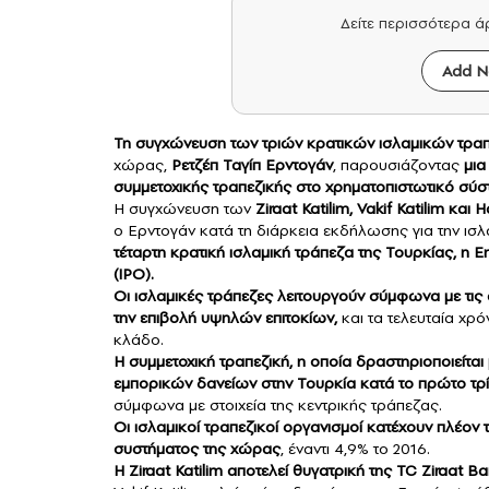
Δείτε περισσότερα 
Add N
Τη συγχώνευση των τριών κρατικών ισλαμικών
τρα
χώρας,
Ρετζέπ Ταγίπ Ερντογάν
, παρουσιάζοντας
μια
συμμετοχικής τραπεζικής στο χρηματοπιστωτικό σύσ
Η συγχώνευση των
Ziraat Katilim, Vakif Katilim κα
ο Ερντογάν κατά τη διάρκεια εκδήλωσης για την ισ
τέταρτη κρατική ισλαμική τράπεζα της
Τουρκίας
, η 
(IPO).
Οι ισλαμικές τράπεζες λειτουργούν σύμφωνα με τις 
την επιβολή υψηλών επιτοκίων,
και τα τελευταία χρό
κλάδο.
Η συμμετοχική τραπεζική, η οποία δραστηριοποιείτα
εμπορικών δανείων στην Τουρκία κατά το πρώτο τρί
σύμφωνα με στοιχεία της κεντρικής τράπεζας.
Οι ισλαμικοί τραπεζικοί οργανισμοί κατέχουν πλέον
συστήματος της χώρας
, έναντι 4,9% το 2016.
Η Ziraat Katilim αποτελεί θυγατρική της TC Ziraat B