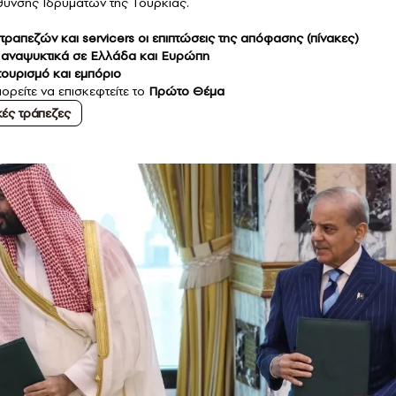
ιεύθυνσης Ιδρυμάτων της Τουρκίας.
ραπεζών και servicers οι επιπτώσεις της απόφασης (πίνακες)
αι αναψυκτικά σε Ελλάδα και Ευρώπη
 τουρισμό και εμπόριο
ορείτε να επισκεφτείτε το
Πρώτο Θέμα
κές τράπεζες