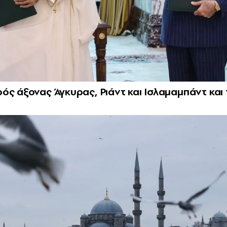
ός άξονας Άγκυρας, Ριάντ και Ισλαμαμπάντ και 