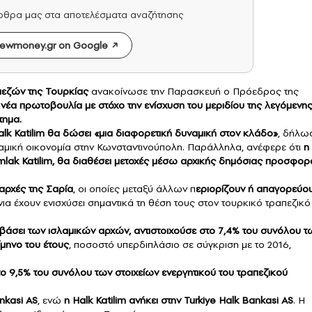
άρθρα μας στα αποτελέσματα αναζήτησης
ewmoney.gr on Google
πεζών της Τουρκίας
ανακοίνωσε την Παρασκευή ο Πρόεδρος της
 νέα πρωτοβουλία με στόχο την ενίσχυση του μεριδίου της λεγόμενη
τημα.
ι Halk Katilim θα δώσει «μια διαφορετική δυναμική στον κλάδο»
, δήλω
λαμική οικονομία στην Κωνσταντινούπολη. Παράλληλα, ανέφερε ότι
η
Emlak Katilim, θα διαθέσει μετοχές μέσω αρχικής δημόσιας προσφορ
αρχές της Σαρία
, οι οποίες μεταξύ άλλων π
εριορίζουν ή απαγορεύο
νια έχουν ενισχύσει σημαντικά τη θέση τους στον τουρκικό τραπεζικό
ι βάσει των ισλαμικών αρχών, αντιστοιχούσε στο 7,4% του συνόλου τ
μηνο του έτους
, ποσοστό υπερδιπλάσιο σε σύγκριση με το 2016,
 το 9,5% του συνόλου των στοιχείων ενεργητικού του τραπεζικού
ankasi AS
, ενώ
η Halk Katilim ανήκει στην Turkiye Halk Bankasi AS
. Η