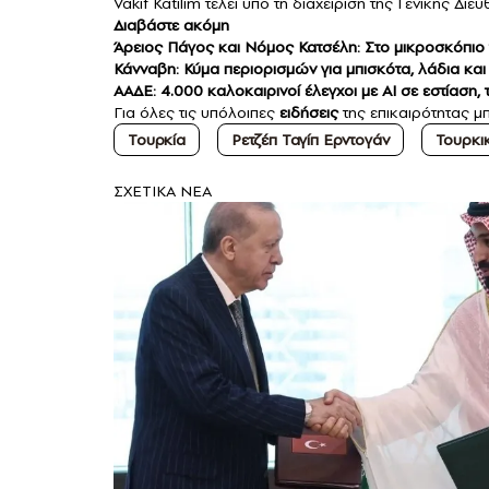
Vakif Katilim τελεί υπό τη διαχείριση της Γενικής Δ
Διαβάστε ακόμη
Άρειος Πάγος και Νόμος Κατσέλη: Στο μικροσκόπιο τ
Κάνναβη: Κύμα περιορισμών για μπισκότα, λάδια κ
ΑΑΔΕ: 4.000 καλοκαιρινοί έλεγχοι με ΑΙ σε εστίαση,
Για όλες τις υπόλοιπες
ειδήσεις
της επικαιρότητας μπ
Τουρκία
Ρετζέπ Ταγίπ Ερντογάν
Τουρκι
ΣXETIKA NEA