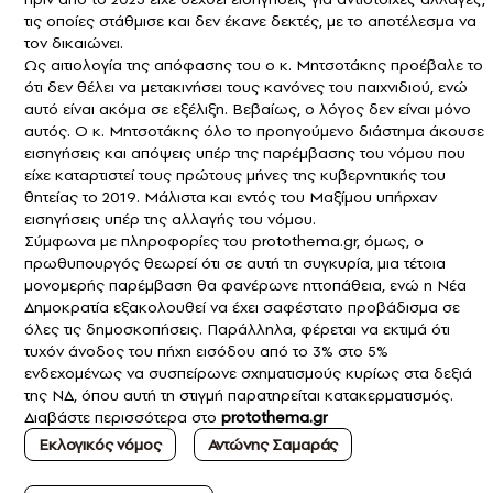
τις οποίες στάθμισε και δεν έκανε δεκτές, με το αποτέλεσμα να
τον δικαιώνει.
Ως αιτιολογία της απόφασης του ο κ. Μητσοτάκης προέβαλε το
ότι δεν θέλει να μετακινήσει τους κανόνες του παιχνιδιού, ενώ
αυτό είναι ακόμα σε εξέλιξη. Βεβαίως, ο λόγος δεν είναι μόνο
αυτός. Ο κ. Μητσοτάκης όλο το προηγούμενο διάστημα άκουσε
εισηγήσεις και απόψεις υπέρ της παρέμβασης του νόμου που
είχε καταρτιστεί τους πρώτους μήνες της κυβερνητικής του
θητείας το 2019. Μάλιστα και εντός του Μαξίμου υπήρχαν
εισηγήσεις υπέρ της αλλαγής του νόμου.
Σύμφωνα με πληροφορίες του protothema.gr, όμως, ο
πρωθυπουργός θεωρεί ότι σε αυτή τη συγκυρία, μια τέτοια
μονομερής παρέμβαση θα φανέρωνε ηττοπάθεια, ενώ η Νέα
Δημοκρατία εξακολουθεί να έχει σαφέστατο προβάδισμα σε
όλες τις δημοσκοπήσεις. Παράλληλα, φέρεται να εκτιμά ότι
τυχόν άνοδος του πήχη εισόδου από το 3% στο 5%
ενδεχομένως να συσπείρωνε σχηματισμούς κυρίως στα δεξιά
της ΝΔ, όπου αυτή τη στιγμή παρατηρείται κατακερματισμός.
Διαβάστε περισσότερα στο
protothema.gr
Εκλογικός νόμος
Αντώνης Σαμαράς