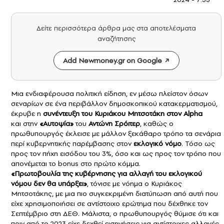
Δείτε περισσότερα άρθρα μας στα αποτελέσματα
αναζήτησης
Add Newmoney.gr on Google
Μια ενδιαφέρουσα πολιτική είδηση, εν μέσω πλείστον όσων
σεναρίων σε ένα περιβάλλον δημοσκοπικού κατακερματισμού,
έκρυβε η
συνέντευξη του
Κυριάκου Μητσοτάκη
στον Alpha
και στην
«Αυτοψία»
του
Αντώνη Σρόιτερ
, καθώς ο
πρωθυπουργός έκλεισε με μάλλον ξεκάθαρο τρόπο τα σενάρια
περί κυβερνητικής παρέμβασης στον
εκλογικό νόμο
. Τόσο ως
προς τον πήχη εισόδου του 3%, όσο και ως προς τον τρόπο που
απονέμεται το bonus στο πρώτο κόμμα.
«Πρωτοβουλία της κυβέρνησης για αλλαγή του
εκλογικού
νόμου
δεν θα υπάρξει»
, τόνισε με νόημα ο Κυριάκος
Μητσοτάκης, με μια πιο συγκεκριμένη διατύπωση από αυτή που
είχε χρησιμοποιήσει σε αντίστοιχο ερώτημα που δέχθηκε τον
Σεπτέμβριο στη ΔΕΘ. Μάλιστα, ο πρωθυπουργός θύμισε ότι και
πριν από το 2023 είχε δεχθεί εισηγήσεις για αντίστοιχες αλλαγές,