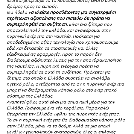
ίδιοι και μπορούμε να τα λύσουμε. Αυτός είναι ο μόνος
δρόμος προς τα εμπρός.
Θα ήθελα ν
α κλείσω προσθέτοντας μια συγκεκριμένη
περίπτωση αξιοποίησης που πιστεύω ότι πρέπει να
συμπεριληφθεί στη συζήτηση.
Είναι ένα ζήτημα που
απασχολεί πολύ την Ελλάδα, και αναφέρομαι στην
πυρηνική ενέργεια στη ναυτιλία. Πρόκειται για
αποδεδειγμένης αξίας τεχνολογία που χρησιμοποιούμε
εδώ και δεκαετίες σε στρατιωτικές και άλλες
εξειδικευμένες εφαρμογές. Προς το παρόν δεν
διαθέτουμε αξιόπιστες λύσεις για την απανθρακοποίηση
της ναυτιλίας. Η πυρηνική ενέργεια πρέπει να
συμπεριληφθεί σε αυτή τη συζήτηση. Πρόκειται για
ζήτημα στο οποίο η Ελλάδα σκοπεύει να αναλάβει
ηγετικό ρόλο, ανεξάρτητα από το αν η πυρηνική ενέργεια
μπορεί να διαδραματίσει κάποιο ρόλο στο ενεργειακό
σύστημα της Ελλάδας.
Αγαπητοί φίλοι, αυτή είναι μια σημαντική μέρα για την
Ελλάδα. Γράφουμε ένα νέο κεφάλαιο. Παρακαλώ
θεωρήστε την Ελλάδα «φίλη» της πυρηνικής ενέργειας.
Το αν η πυρηνική ενέργεια θα διαδραματίσει κάποιο ρόλο
στην Ελλάδα, μένει να το δούμε. Αλλά σε μια εποχή
μεγάλων γεωπολιτικών αναταραχών, όλες οι επιλογές