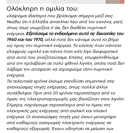
Ολόκληρη η ομιλία του:
«Χαίρομαι ιδιαίτερα που βρίσκομαι σήμερα μαζί σας.
Νιώθω ότι η Ελλάδα αποκλίνει λίγο από τον κανόνα, γιατί,
όπως ίσως γνωρίζετε ή όχι, δεν διαθέτει πυρηνική
ενέργεια
. Εξετάσαμε το ενδεχόμενο αυτό τις δεκαετίες του
1960 και του 1970,
αλλά ποτέ δεν κάναμε αυτό το βήμα
ως προς την πυρηνική ενέργεια. Το κόστος ήταν πάντοτε
ελαφρώς υψηλό και πάντα ήταν κάτι λίγο διαφορετικό
από αυτό που αναζητούσαμε. Επίσης, επωφεληθήκαμε
από την πρόσβαση σε πολύ φθηνό λιγνίτη, οπότε ποτέ δεν
λάβαμε την απόφαση να στραφούμε στην πυρηνική
ενέργεια.
Τα τελευταία χρόνια έχουμε επενδύσει σημαντικά στις
ανανεώσιμες πηγές ενέργειας, όπως πολλοί άλλοι
συνάδελφοι. Πριν από 20 χρόνια περισσότερο από το
ήμισυ της ηλεκτροπαραγωγής μας βασιζόταν στον λιγνίτη.
Σήμερα, παράγουμε περισσότερο από το ήμισυ της
ηλεκτρικής μας ενέργειας από αιολική και ηλιακή
ενέργεια. Οι ανανεώσιμες πηγές μας έχουν μετατρέψει
από καθαρούς εισαγωγείς ηλεκτρικής ενέργειας σε
καθαρούς εξαγωγείς. Έχουν οδηγήσει σε μείωση των