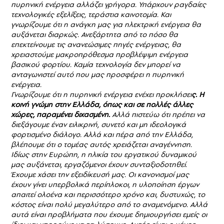
πυρηνική ενέργεια αλλάζει γρήγορα. Υπάρχουν ραγδαίες
τεχνολογικές εξελίξεις, τεράστια καινοτομία. Και
γνωρίζουμε ότι η ανάγκη μας για ηλεκτρική ενέργεια θα
αυξάνεται διαρκώς. Ανεξάρτητα από το πόσο θα
επεκτείνουμε τις ανανεώσιμες πηγές ενέργειας, θα
χρειαστούμε μακροπρόθεσμα προβλέψιμη ενέργεια
βασικού φορτίου. Καμία τεχνολογία δεν μπορεί να
ανταγωνιστεί αυτό που μας προσφέρει η πυρηνική
ενέργεια.
Γνωρίζουμε ότι η πυρηνική ενέργεια ενέχει προκλήσει
ς. Η
κοινή γνώμη στην Ελλάδα, όπως και σε πολλές άλλες
χώρες, παραμένει διχασμένη.
Αλλά πιστεύω ότι πρέπει να
διεξάγουμε έναν ειλικρινή, συνετό και μη ιδεολογικά
φορτισμένο διάλογο. Αλλά και πέρα από την Ελλάδα,
βλέπουμε ότι ο τομέας αυτός χρειάζεται αναγέννηση.
Ιδίως στην Ευρώπη, η ηλικία του εργατικού δυναμικού
μας αυξάνεται, εργαζόμενοι έχουν συνταξιοδοτηθεί.
Έχουμε χάσει την εξειδίκευσή μας. Οι κανονισμοί μας
έχουν γίνει υπερβολικά περίπλοκοι, η υλοποίηση έργων
απαιτεί ολοένα και περισσότερο χρόνο και, δυστυχώς, το
κόστος είναι πολύ μεγαλύτερο από το αναμενόμενο. Αλλά
αυτά είναι προβλήματα που έχουμε δημιουργήσει εμείς οι