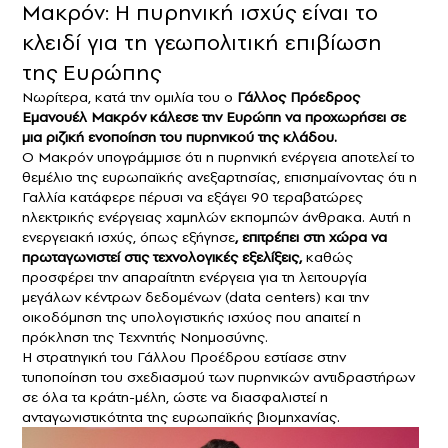
Μακρόν: Η πυρηνική ισχύς είναι το
κλειδί για τη γεωπολιτική επιβίωση
της Ευρώπης
Νωρίτερα, κατά την ομιλία του ο
Γάλλος Πρόεδρος
Εμανουέλ Μακρόν
κάλεσε την Ευρώπη να προχωρήσει σε
μια ριζική ενοποίηση του πυρηνικού της κλάδου.
Ο Μακρόν υπογράμμισε ότι η πυρηνική ενέργεια αποτελεί το
θεμέλιο της ευρωπαϊκής ανεξαρτησίας, επισημαίνοντας ότι η
Γαλλία κατάφερε πέρυσι να εξάγει 90 τεραβατώρες
ηλεκτρικής ενέργειας χαμηλών εκπομπών άνθρακα. Αυτή η
ενεργειακή ισχύς, όπως εξήγησε
, επιτρέπει στη χώρα να
πρωταγωνιστεί στις τεχνολογικές εξελίξεις,
καθώς
προσφέρει την απαραίτητη ενέργεια για τη λειτουργία
μεγάλων κέντρων δεδομένων (data centers) και την
οικοδόμηση της υπολογιστικής ισχύος που απαιτεί η
πρόκληση της Τεχνητής Νοημοσύνης.
Η στρατηγική του Γάλλου Προέδρου εστίασε στην
τυποποίηση του σχεδιασμού των πυρηνικών αντιδραστήρων
σε όλα τα κράτη-μέλη, ώστε να διασφαλιστεί η
ανταγωνιστικότητα της ευρωπαϊκής βιομηχανίας.