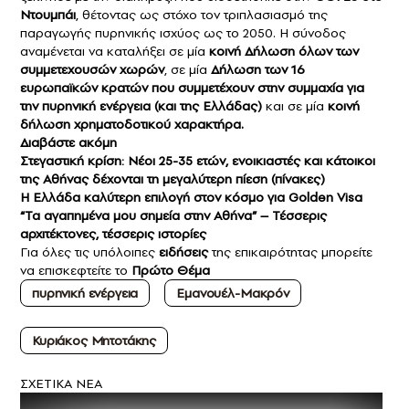
Ντουμπάι
, θέτοντας ως στόχο τον τριπλασιασμό της
παραγωγής πυρηνικής ισχύος ως το 2050. Η σύνοδος
αναμένεται να καταλήξει σε μία
κοινή Δήλωση όλων των
συμμετεχουσών χωρών
, σε μία
Δήλωση των 16
ευρωπαϊκών κρατών που συμμετέχουν στην συμμαχία για
την πυρηνική ενέργεια (και της Ελλάδας)
και σε μία
κοινή
δήλωση χρηματοδοτικού χαρακτήρα.
Διαβάστε ακόμη
Στεγαστική κρίση: Νέοι 25-35 ετών, ενοικιαστές και κάτοικοι
της Αθήνας δέχονται τη μεγαλύτερη πίεση (πίνακες)
Η Ελλάδα καλύτερη επιλογή στον κόσμο για Golden Visa
“Τα αγαπημένα μου σημεία στην Αθήνα” – Τέσσερις
αρχιτέκτονες, τέσσερις ιστορίες
Για όλες τις υπόλοιπες
ειδήσεις
της επικαιρότητας μπορείτε
να επισκεφτείτε το
Πρώτο Θέμα
πυρηνική ενέργεια
Eμανουέλ-Μακρόν
Κυριάκος Μητοτάκης
ΣXETIKA NEA