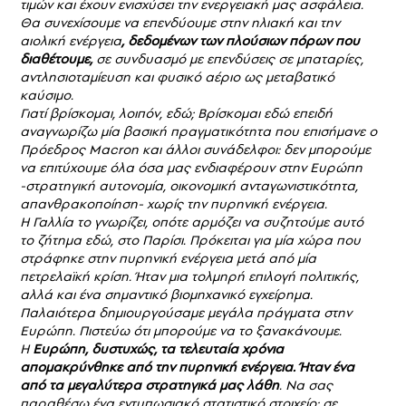
τιμών και έχουν ενισχύσει την ενεργειακή μας ασφάλεια.
Θα συνεχίσουμε να επενδύουμε στην ηλιακή και την
αιολική ενέργεια
, δεδομένων των πλούσιων πόρων που
διαθέτουμε,
σε συνδυασμό με επενδύσεις σε μπαταρίες,
αντλησιοταμίευση και φυσικό αέριο ως μεταβατικό
καύσιμο.
Γιατί βρίσκομαι, λοιπόν, εδώ; Βρίσκομαι εδώ επειδή
αναγνωρίζω μία βασική πραγματικότητα που επισήμανε ο
Πρόεδρος Macron και άλλοι συνάδελφοι: δεν μπορούμε
να επιτύχουμε όλα όσα μας ενδιαφέρουν στην Ευρώπη
-στρατηγική αυτονομία, οικονομική ανταγωνιστικότητα,
απανθρακοποίηση- χωρίς την πυρηνική ενέργεια.
Η Γαλλία το γνωρίζει, οπότε αρμόζει να συζητούμε αυτό
το ζήτημα εδώ, στο Παρίσι. Πρόκειται για μία χώρα που
στράφηκε στην πυρηνική ενέργεια μετά από μία
πετρελαϊκή κρίση. Ήταν μια τολμηρή επιλογή πολιτικής,
αλλά και ένα σημαντικό βιομηχανικό εγχείρημα.
Παλαιότερα δημιουργούσαμε μεγάλα πράγματα στην
Ευρώπη. Πιστεύω ότι μπορούμε να το ξανακάνουμε.
Η
Ευρώπη, δυστυχώς, τα τελευταία χρόνια
απομακρύνθηκε από την πυρηνική ενέργεια. Ήταν ένα
από τα μεγαλύτερα στρατηγικά μας λάθη
. Να σας
παραθέσω ένα εντυπωσιακό στατιστικό στοιχείο: σε