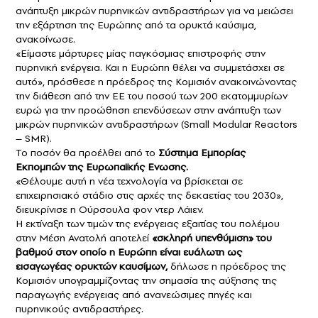
ανάπτυξη μικρών πυρηνικών αντιδραστήρων για να μειώσει
την εξάρτηση της Ευρώπης από τα ορυκτά καύσιμα,
ανακοίνωσε.
«Είμαστε μάρτυρες μίας παγκόσμιας επιστροφής στην
πυρηνική ενέργεια. Και η Ευρώπη θέλει να συμμετάσχει σε
αυτό», πρόσθεσε η πρόεδρος της Κομισιόν ανακοινώνοντας
την διάθεση από την ΕΕ του ποσού των 200 εκατομμυρίων
ευρώ για την προώθηση επενδύσεων στην ανάπτυξη των
μικρών πυρηνικών αντιδραστήρων (Small Modular Reactors
– SMR).
Το ποσόν θα προέλθει από το
Σύστημα Εμπορίας
Εκπομπών της Ευρωπαϊκής Ενωσης.
«Θέλουμε αυτή η νέα τεχνολογία να βρίσκεται σε
επιχειρησιακό στάδιο στις αρχές της δεκαετίας του 2030»,
διευκρίνισε η Ούρσουλα φον ντερ Λάιεν.
Η εκτίναξη των τιμών της ενέργειας εξαιτίας του πολέμου
στην Μέση Ανατολή αποτελεί
«σκληρή υπενθύμιση» του
βαθμού στον οποίο η Ευρώπη είναι ευάλωτη ως
εισαγωγέας ορυκτών καυσίμων,
δήλωσε η πρόεδρος της
Κομισιόν υπογραμμίζοντας την σημασία της αύξησης της
παραγωγής ενέργειας από ανανεώσιμες πηγές και
πυρηνικούς αντιδραστήρες.