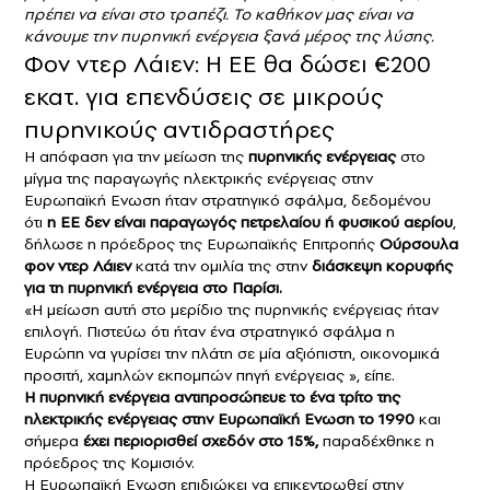
πρέπει να είναι στο τραπέζι. Το καθήκον μας είναι να
κάνουμε την πυρηνική ενέργεια ξανά μέρος της λύσης.
Φον ντερ Λάιεν: Η ΕΕ θα δώσει €200
εκατ. για επενδύσεις σε μικρούς
πυρηνικούς αντιδραστήρες
⁠Η απόφαση για την μείωση της
πυρηνικής ενέργειας
στο
μίγμα της παραγωγής ηλεκτρικής ενέργειας στην
Ευρωπαϊκή Ενωση ήταν στρατηγικό σφάλμα, δεδομένου
ότι
η ΕΕ δεν είναι παραγωγός πετρελαίου ή φυσικού αερίου
,
δήλωσε η πρόεδρος της Ευρωπαϊκής Επιτροπής
Ούρσουλα
φον ντερ Λάιεν
κατά την ομιλία της στην
διάσκεψη κορυφής
για τη πυρηνική ενέργεια στο Παρίσι.
«Η μείωση αυτή στο μερίδιο της πυρηνικής ενέργειας ήταν
επιλογή. Πιστεύω ότι ήταν ένα στρατηγικό σφάλμα η
Ευρώπη να γυρίσει την πλάτη σε μία αξιόπιστη, οικονομικά
προσιτή, χαμηλών εκπομπών πηγή ενέργειας », είπε.
Η πυρηνική ενέργεια αντιπροσώπευε το ένα τρίτο της
ηλεκτρικής ενέργειας στην Ευρωπαϊκή Ενωση το 1990
και
σήμερα
έχει περιορισθεί σχεδόν στο 15%,
παραδέχθηκε η
πρόεδρος της Κομισιόν.
Η Ευρωπαϊκή Ενωση επιδιώκει να επικεντρωθεί στην