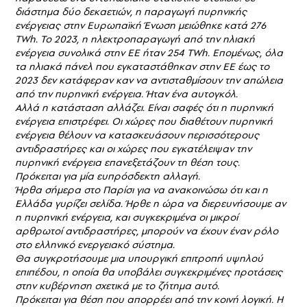
διάστημα δύο δεκαετιών, η παραγωγή πυρηνικής
ενέργειας στην Ευρωπαϊκή Ένωση μειώθηκε κατά 276
TWh. Το 2023, η ηλεκτροπαραγωγή από την ηλιακή
ενέργεια συνολικά στην ΕΕ ήταν 254 TWh. Επομένως, όλα
τα ηλιακά πάνελ που εγκαταστάθηκαν στην ΕΕ έως το
2023 δεν κατάφεραν καν να αντισταθμίσουν την απώλεια
από την πυρηνική ενέργεια. Ήταν ένα αυτογκόλ.
Αλλά η κατάσταση αλλάζει. Είναι σαφές ότι η πυρηνική
ενέργεια επιστρέφει. Οι χώρες που διαθέτουν πυρηνική
ενέργεια θέλουν να κατασκευάσουν περισσότερους
αντιδραστήρες και οι χώρες που εγκατέλειψαν την
πυρηνική ενέργεια επανεξετάζουν τη θέση τους.
Πρόκειται για μία ευπρόσδεκτη αλλαγή.
Ήρθα σήμερα στο Παρίσι για να ανακοινώσω ότι και η
Ελλάδα γυρίζει σελίδα. Ήρθε η ώρα να διερευνήσουμε αν
η πυρηνική ενέργεια, και συγκεκριμένα οι μικροί
αρθρωτοί αντιδραστήρες, μπορούν να έχουν έναν ρόλο
στο ελληνικό ενεργειακό σύστημα.
Θα συγκροτήσουμε μια υπουργική επιτροπή υψηλού
επιπέδου, η οποία θα υποβάλει συγκεκριμένες προτάσεις
στην κυβέρνηση σχετικά με το ζήτημα αυτό.
Πρόκειται για θέση που απορρέει από την κοινή λογική. Η