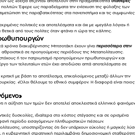
ουν ως «δεξιά ατζέντα» αποτελούν στην πραγματικότητα
σταθερές
πολιτών. Έφερε ως παραδείγματα την ενίσχυση της φύλαξης των
ιμετώπιση της παραβατικότητας στα πανεπιστήμια και τις συμφωνίες
κριμένες πολιτικές και αποτελέσματα και όχι με «μεγάλα λόγια» ή
 θετικά από τους πολίτες όταν φτάνει η ώρα της κάλπης.
πρωθυπουργών
τά χρόνια διακυβέρνησης Μητσοτάκη έχουν γίνει
περισσότερα στην
ι αθροιστικά σε προηγούμενες περιόδους της Μεταπολίτευσης.
ς στόχους ή τον πατριωτισμό προηγούμενων πρωθυπουργών και
έργο των τελευταίων ετών έχει αποδώσει απτά αποτελέσματα σε
κριτική με βάση το αποτέλεσμα, επικαλούμενος μεταξύ άλλων την
Τουρκίας. «Όλοι θέλουμε το εθνικό συμφέρον. Η διαφορά είναι ποιος
νόμενο»
 ότι η αύξηση των τιμών δεν αποτελεί αποκλειστικά ελληνικό φαινόμεν
ντικές δυσκολίες, ιδιαίτερα στο κόστος στέγασης και σε ορισμένα
οφανή περίοδο εισαγόμενων πληθωριστικών πιέσεων.
πολίτευσης, υποστηρίζοντας ότι δεν υπάρχουν εύκολες ή μαγικές λύσ
, η κυβερνητική στρατηγική περιλαμβάνει δημοσιονομική σταθερότητ