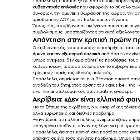
Παράλληλα, υποστήριξε ότι όσα κάποιοι χαρακτηρίζ
κυβερνητικές επιλογές
που αφορούν το σύνολο των 
συνόρων, την αμυντική θωράκιση της χώρας, την αντ
οριοθέτησης ΑΟΖ με την Ιταλία και την Αίγυπτο.
Όπως είπε, η κυβέρνηση επιλέγει να απαντά με συγκε
συμβολισμούς, υποστηρίζοντας ότι αυτό αξιολογείται
Απάντηση στην κριτική πρώην 
Ο κυβερνητικός εκπρόσωπος υποστήριξε ότι στα επ
άμυνα και την εξωτερική πολιτική
από όσα είχαν γίνε
Όπως ανέφερε, δεν αμφισβητεί τις προθέσεις, του
κυβερνήσεων, ωστόσο εκτίμησε ότι το κυβερνητικό 
κρίσιμους τομείς της εθνικής πολιτικής.
Παράλληλα, σημείωσε ότι η κυβέρνηση απαντά στην 
ανάδειξη του ζητήματος άρσης του casus belli της 
είναι πιο αποτελεσματικός στην πράξη», ανέφερε.
Ακρίβεια: «Δεν είναι ελληνικό φαι
Για το ζήτημα της ακρίβειας, ο κ. Μαρινάκης τόνισε
αλλά ευρωπαϊκό και διεθνές πρόβλημα.
Αναγνώρισε ότι πολλοί πολίτες αντιμετωπίζουν σημα
εισαγόμενα προϊόντα, κάνοντας λόγο για μια πρωτ
Παράλληλα, άσκησε κριτική στις προτάσεις της αντι
απέναντι σε ένα τόσο σύνθετο πρόβλημα. Όπως είπε