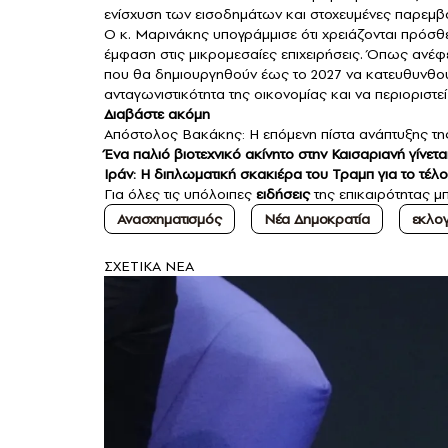
ενίσχυση των εισοδημάτων και στοχευμένες παρεμβάσ
Ο κ. Μαρινάκης υπογράμμισε ότι χρειάζονται πρόσθ
έμφαση στις μικρομεσαίες επιχειρήσεις. Όπως ανέφε
που θα δημιουργηθούν έως το 2027 να κατευθυνθού
ανταγωνιστικότητα της οικονομίας και να περιοριστ
Διαβάστε ακόμη
Απόστολος Βακάκης: Η επόμενη πίστα ανάπτυξης τ
Ένα παλιό βιοτεχνικό ακίνητο στην Καισαριανή γίνετα
Ιράν: Η διπλωματική σκακιέρα του Τραμπ για το τέλ
Για όλες τις υπόλοιπες
ειδήσεις
της επικαιρότητας μπ
Ανασχηματισμός
Νέα Δημοκρατία
εκλο
ΣXETIKA NEA