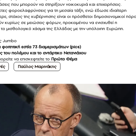
εις που μπορούν να στηρίξουν νοικοκυριά και επιχειρήσεις.
ετες φοροελαφρύνσεις για τη μεσαία τάξη, ενώ έδωσε ιδιαίτερη
ρε, στόχος της κυβέρνησης είναι οι πρόσθετοι δημοσιονομικοί πόρο
ν κυρίως σε μειώσεις φόρων, προκειμένου να ενισχυθεί η
εί το μισθολογικό χάσμα της Ελλάδας με την υπόλοιπη Ευρώπη.
ης Jumbo
ι φοιτητική εστία 73 διαμερισμάτων (pics)
ος του πολέμου και το αντάρτικο Νετανιάχου
ορείτε να επισκεφτείτε το
Πρώτο Θέμα
γές
Παύλος Μαρινάκης