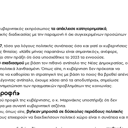
κυβερνητικός εκπρόσωπος
τα απέκλεισε κατηγορηματικά
,
ικής διαδικασίας με την παραμονή ή όχι συγκεκριμένων προσώπων
7
, τόσο για λόγους πολιτικής συνέπειας όσο και γιατί οι κυβερνήσεις
υς θητείας. «Κάθε μήνας παραπάνω είναι σημαντικός», ανέφερε,
ει στην πράξη ότι όσα υποσχέθηκε το 2023 τα εννοούσε.
ύ σχεδιασμού
με βάση τον πιθανό αντίπαλο της Νέας Δημοκρατίας, ο 
 πολιτικά λανθασμένη. Όπως είπε, η κυβέρνηση δεν πρόκειται να
ε να καθορίσει τη στρατηγική της με βάση το ποιος θα βρεθεί απένα
ιλέγοντας αντίπαλο, έχουμε χάσει από τα αποδυτήρια», σημείωσε
 η αντιμετώπιση των πραγματικών προβλημάτων της κοινωνίας.
στροφή»
ού προφίλ της κυβέρνησης, ο κ. Μαρινάκης υποστήριξε ότι δεν
για μια συνεπή κυβερνητική ατζέντα.
υ, όπως είπε,
βγήκαν μπροστά σε δύσκολες περιόδους πολιτικής
υς επιχειρούν να διεκδικήσουν πολιτικό χώρο είναι η συνέπεια και 