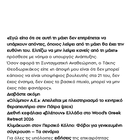
«Εγώ είπα ότι σε αυτή τη μάχη δεν επιτρέπεται να
υπάρχουν απόντες, όποιος λείψει από τη μάχη θα έχει την
ευθύνη του. Ελπίζω να μην λείψει κανείς από τη μάχη»
πρόσθεσε με νόημα ο υπουργός Ανάπτυξης.
Όσον αφορά τη Συνταγματική Αναθεώρηση, ο Τάκης
Θεοδωρικάκος είπε «η άποψή μου είναι ότι δεν μπορεί
κάποιος να είναι υποψήφιος βουλευτής στα 21 του, δεν
έχεις ένσημα, δεν έχεις το βασικό πτυχίο, μπορεί να μην
έχεις πάει φαντάρος».
Διαβάστε ακόμη
«Ολύμπιον Α.Ε.»: Απειλείται με πλειστηριασμό το κεντρικό
θεραπευτήριο στην Πάτρα (pics)
Διεθνή κεφάλαια «βλέπουν» Ελλάδα στο Wood’s Greek
Retreat 2026
Κλιμάκωση στον Περσικό Κόλπο: Φόβοι για γενικευμένη
σύγκρουση – Τα σενάρια
Για όλες τις υπόλοιπες
ειδήσεις
της επικαιρότητας