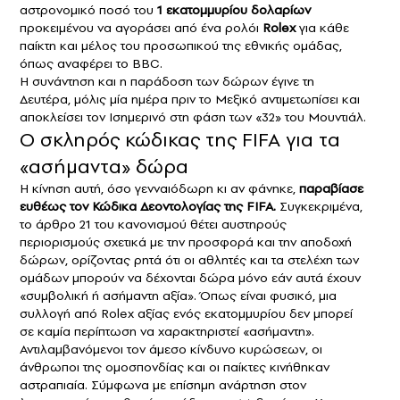
αστρονομικό ποσό του
1 εκατομμυρίου δολαρίων
προκειμένου να αγοράσει από ένα ρολόι
Rolex
για κάθε
παίκτη και μέλος του προσωπικού της εθνικής ομάδας,
όπως αναφέρει το
BBC
.
Η συνάντηση και η παράδοση των δώρων έγινε τη
Δευτέρα, μόλις μία ημέρα πριν το Μεξικό αντιμετωπίσει και
αποκλείσει τον Ισημερινό στη φάση των «32» του Μουντιάλ.
Ο σκληρός κώδικας της FIFA για τα
«ασήμαντα» δώρα
Η κίνηση αυτή, όσο γενναιόδωρη κι αν φάνηκε,
παραβίασε
ευθέως τον Κώδικα Δεοντολογίας της FIFA.
Συγκεκριμένα,
το άρθρο 21 του κανονισμού θέτει αυστηρούς
περιορισμούς σχετικά με την προσφορά και την αποδοχή
δώρων, ορίζοντας ρητά ότι οι αθλητές και τα στελέχη των
ομάδων μπορούν να δέχονται δώρα μόνο εάν αυτά έχουν
«συμβολική ή ασήμαντη αξία». Όπως είναι φυσικό, μια
συλλογή από Rolex αξίας ενός εκατομμυρίου δεν μπορεί
σε καμία περίπτωση να χαρακτηριστεί «ασήμαντη».
Αντιλαμβανόμενοι τον άμεσο κίνδυνο κυρώσεων, οι
άνθρωποι της ομοσπονδίας και οι παίκτες κινήθηκαν
αστραπιαία. Σύμφωνα με επίσημη ανάρτηση στον