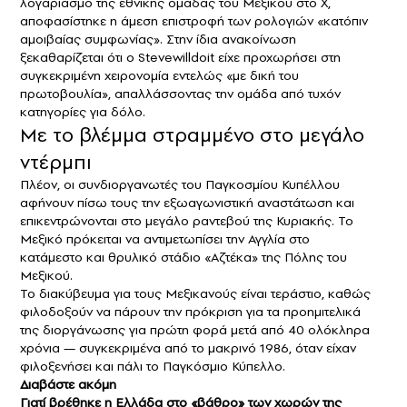
λογαριασμό της εθνικής ομάδας του Μεξικού στο X,
αποφασίστηκε η άμεση επιστροφή των ρολογιών «κατόπιν
αμοιβαίας συμφωνίας». Στην ίδια ανακοίνωση
ξεκαθαρίζεται ότι ο Stevewilldoit είχε προχωρήσει στη
συγκεκριμένη χειρονομία εντελώς «με δική του
πρωτοβουλία», απαλλάσσοντας την ομάδα από τυχόν
κατηγορίες για δόλο.
Με το βλέμμα στραμμένο στο μεγάλο
ντέρμπι
Πλέον, οι συνδιοργανωτές του Παγκοσμίου Κυπέλλου
αφήνουν πίσω τους την εξωαγωνιστική αναστάτωση και
επικεντρώνονται στο μεγάλο ραντεβού της Κυριακής. Το
Μεξικό πρόκειται να αντιμετωπίσει την Αγγλία στο
κατάμεστο και θρυλικό στάδιο «Αζτέκα» της Πόλης του
Μεξικού.
Το διακύβευμα για τους Μεξικανούς είναι τεράστιο, καθώς
φιλοδοξούν να πάρουν την πρόκριση για τα προημιτελικά
της διοργάνωσης για πρώτη φορά μετά από 40 ολόκληρα
χρόνια — συγκεκριμένα από το μακρινό 1986, όταν είχαν
φιλοξενήσει και πάλι το Παγκόσμιο Κύπελλο.
Διαβάστε ακόμη
Γιατί βρέθηκε η Ελλάδα στο «βάθρο» των χωρών της