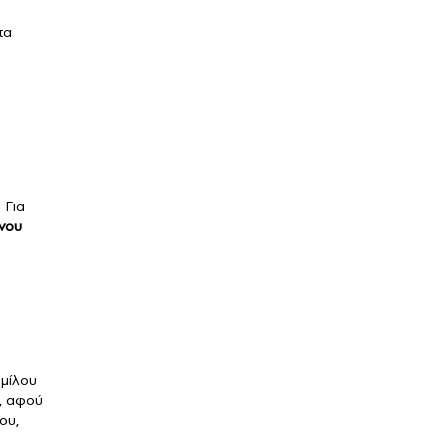
τα
 Για
νου
ομίλου
, αφού
ου,