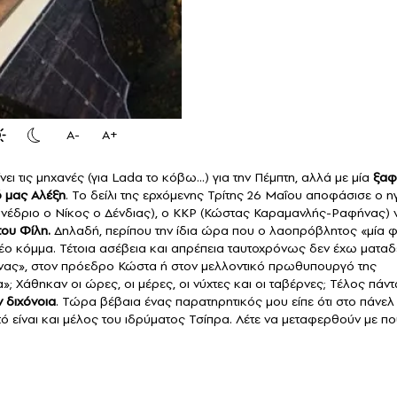
A-
A+
ει τις μηχανές (για Lada το κόβω…) για την Πέμπτη, αλλά με μία
ξαφ
ό μας Αλέξη
. Το δείλι της ερχόμενης Τρίτης 26 Μαΐου αποφάσισε ο η
υνέδριο ο Νίκος ο Δένδιας), ο ΚΚΡ (Κώστας Καραμανλής-Ραφήνας) 
του Φίλη.
Δηλαδή, περίπου την ίδια ώρα που ο λαοπρόβλητος «μία 
νέο κόμμα. Τέτοια ασέβεια και απρέπεια ταυτοχρόνως δεν έχω ματαδε
ήνας», στον πρόεδρο Κώστα ή στον μελλοντικό πρωθυπουργό της
 Χάθηκαν οι ώρες, οι μέρες, οι νύχτες και οι ταβέρνες; Τέλος πάντ
 διχόνοια
. Τώρα βέβαια ένας παρατηρητικός μου είπε ότι στο πάνελ
τό είναι και μέλος του ιδρύματος Τσίπρα. Λέτε να μεταφερθούν με π