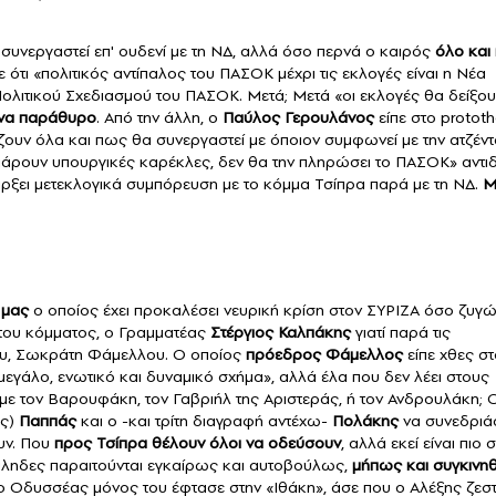
υνεργαστεί επ' ουδενί με τη ΝΔ, αλλά όσο περνά ο καιρός
όλο και 
ότι «πολιτικός αντίπαλος του ΠΑΣΟΚ μέχρι τις εκλογές είναι η Νέα
Πολιτικού Σχεδιασμού του ΠΑΣΟΚ. Μετά; Μετά «οι εκλογές θα δείξουν
ένα παράθυρο
. Από την άλλη, ο
Παύλος Γερουλάνος
είπε στο proto
ουν όλα και πως θα συνεργαστεί με όποιον συμφωνεί με την ατζέντ
α πάρουν υπουργικές καρέκλες, δεν θα την πληρώσει το ΠΑΣΟΚ» αντι
υπάρξει μετεκλογικά συμπόρευση με το κόμμα Τσίπρα παρά με τη ΝΔ.
Μ
 μας
ο οποίος έχει προκαλέσει νευρική κρίση στον ΣΥΡΙΖΑ όσο ζυγώ
 του κόμματος, ο Γραμματέας
Στέργιος Καλπάκης
γιατί παρά τις
ρου, Σωκράτη Φάμελλου. Ο οποίος
πρόεδρος Φάμελλος
είπε χθες στ
«μεγάλο, ενωτικό και δυναμικό σχήμα», αλλά έλα που δεν λέει στους
ι με τον Βαρουφάκη, τον Γαβριήλ της Αριστεράς, ή τον Ανδρουλάκη; 
ος)
Παππάς
και ο -και τρίτη διαγραφή αντέχω-
Πολάκης
να συνεδριά
υν. Που
προς Τσίπρα θέλουν όλοι να οδεύσουν
, αλλά εκεί είναι πιο
ούληδες παραιτούνται εγκαίρως και αυτοβούλως,
μήπως και συγκινηθ
 ο Οδυσσέας μόνος του έφτασε στην «Ιθάκη», άσε που ο Αλέξης ζεστ