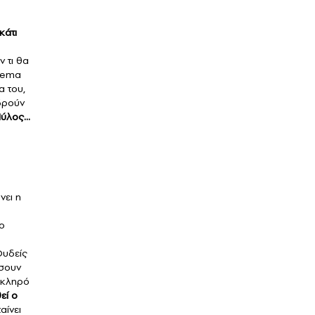
κάτι
 τι θα
thema
α του,
δρούν
ύλος...
νει η
ο
Ουδείς
σουν
 σκληρό
εί ο
αίνει