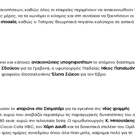
σκοπήσεων, καθώς όλες οι εταιρείες περιμένουν να ανακοινωθούν 
ς μέρες, να τα χωνέψει ο κόσμος και στη συνέχεια να ξεκινήσουν οι
στοιχεία
, καθώς ο Τσίπρας θεωρητικά πηγαίνει καλύτερα σε αστικά
νει και κάποιες
ανακοινώσεις υποψηφιοτήτων
το επόμενο διάστημα.
 Σδούκου
για τα Γρεβενά, ο υφυπουργός Παιδείας
Νίκος Παπαϊωάν
ού γραφείου Θεσσαλονίκης
Έλενα Σώκου
για τον Έβρο.
δωσαν το
«παρών» στο Σχηματάρι
για τα εγκαίνια της
νέας γραμμής
τ. ευρώ που ανεβάζει περαιτέρω τις παραγωγικές δυνατότητες του 
80 εκατ. ευρώ την τελευταία 5ετία. Ο πρωθυπουργός
Κ. Μητσοτάκης
ς Coca-Cola HBC, τον
Χάρη Δαυίδ
και τα διοικητικά στελέχη του Ομίλ
τρεις ημέρες συνεδρίου όπου όλα ήταν μπλε, χαίρομαι πολύ για τη