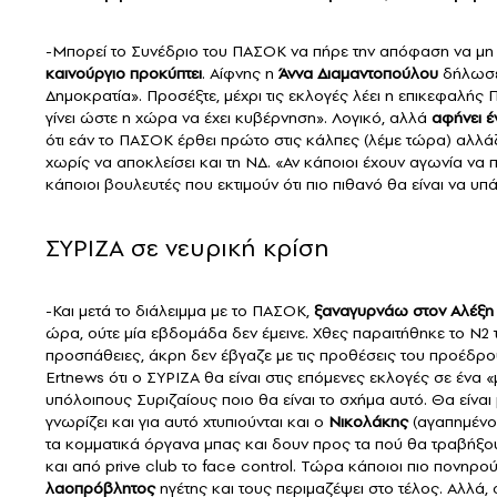
-Μπορεί το Συνέδριο του ΠΑΣΟΚ να πήρε την απόφαση να μη σ
καινούργιο προκύπτει
. Αίφνης η
Άννα Διαμαντοπούλου
δήλωσε 
Δημοκρατία». Προσέξτε, μέχρι τις εκλογές λέει η επικεφαλής 
γίνει ώστε η χώρα να έχει κυβέρνηση». Λογικό, αλλά
αφήνει 
ότι εάν το ΠΑΣΟΚ έρθει πρώτο στις κάλπες (λέμε τώρα) αλλάζ
χωρίς να αποκλείσει και τη ΝΔ. «Αν κάποιοι έχουν αγωνία ν
κάποιοι βουλευτές που εκτιμούν ότι πιο πιθανό θα είναι να 
ΣΥΡΙΖΑ σε νευρική κρίση
-Και μετά το διάλειμμα με το ΠΑΣΟΚ,
ξαναγυρνάω στον Αλέξη
ώρα, ούτε μία εβδομάδα δεν έμεινε. Χθες παραιτήθηκε το Ν2
προσπάθειες, άκρη δεν έβγαζε με τις προθέσεις του προέδ
Ertnews ότι ο ΣΥΡΙΖΑ θα είναι στις επόμενες εκλογές σε ένα 
υπόλοιπους Συριζαίους ποιο θα είναι το σχήμα αυτό. Θα είνα
γνωρίζει και για αυτό χτυπιούνται και ο
Νικολάκης
(αγαπημέν
τα κομματικά όργανα μπας και δουν προς τα πού θα τραβήξο
και από prive club το face control. Τώρα κάποιοι πιο πονηρ
λαοπρόβλητος
ηγέτης και τους περιμαζέψει στο τέλος. Αλλά,