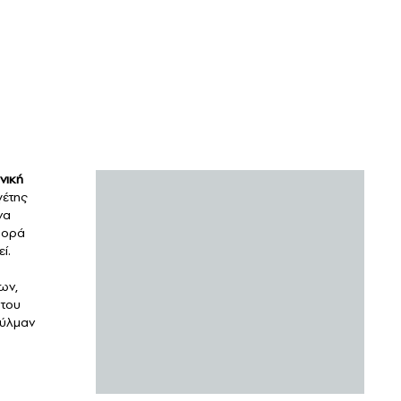
νική
γέτης
να
φορά
ί.
ων,
 του
ούλμαν