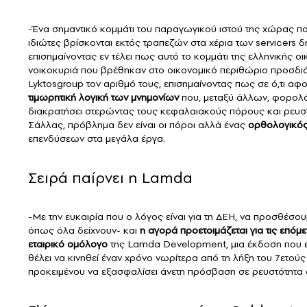
-Ένα σημαντικό κομμάτι του παραγωγικού ιστού της χώρας που
ιδιώτες βρίσκονται εκτός τραπεζών στα χέρια των servicers 
επισημαίνοντας εν τέλει πως αυτό το κομμάτι της ελληνικής ο
νοικοκυριά που βρέθηκαν στο οικονομικό περιθώριο προσδι
Lyktosgroup τον αριθμό τους, επισημαίνοντας πως σε ό,τι αφ
τιμωρητική λογική των μνημονίων
που, μεταξύ άλλων, φορολό
διακρατήσει στερώντας τους κεφαλαιακούς πόρους και ρευστό
Σάλλας, πρόβλημα δεν είναι οι πόροι αλλά ένας
ορθολογικός
επενδύσεων στα μεγάλα έργα.
Σειρά παίρνει η Lamda
-Με την ευκαιρία που ο λόγος είναι για τη ΔΕΗ, να προσθέσ
όπως όλα δείχνουν- και
η αγορά προετοιμάζεται για τις επόμ
εταιρικό ομόλογο
της Lamda Development, μια έκδοση που εκτ
θέλει να κινηθεί έναν χρόνο νωρίτερα από τη λήξη του 7ετούς 
προκειμένου να εξασφαλίσει άνετη πρόσβαση σε ρευστότητα σ