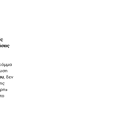
ές
ήσεις
 κόμμα
πωση
ου
, δεν
σης
άρη»
στο