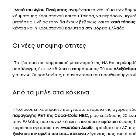
-
Μετά του Αγίου Πνεύματος
αναμένεται το νέο κύμα των δημο
κόμματα της Καρυστιανού και του Τσίπρα, να περάσουν μερικέ
μετρήσεις. Ενδιαφέρον θα έχουν βεβαίως και τα
κατά τόπους 
κέντρα και η Καρυστιανού καλύτερα στη Βόρεια Ελλάδα.
Οι νέες υποψηφιότητες
-Το ζέσταμα του κομματικού μηχανισμού της ΝΔ θα περιλαμβά
παράδειγμα, έχει κλειδώσει η εκπρόσωπος Τύπου
Αλεξάνδρα
για την Α’ Θεσσαλονίκης, η συντονίστρια του πρωθυπουργικ
Από τα μπλε στα κόκκινα
-Πολιτικοί, επιχειρηματίες και γνωστά ονόματα της αγοράς έ
παραγωγής PET της Coca-Cola HBC,
μιας επένδυσης 20 εκα
στην Ελλάδα, που συνολικά έχει επενδύσει κεφάλαια ύψους 1
χαιρέτησε εγκάρδια τον
Αναστάση Δαυίδ
, πρόεδρο του ΔΣ τη
ξεκίνησε την ομιλία του στα… κόκκινα
λέγοντας πως «μετά από 