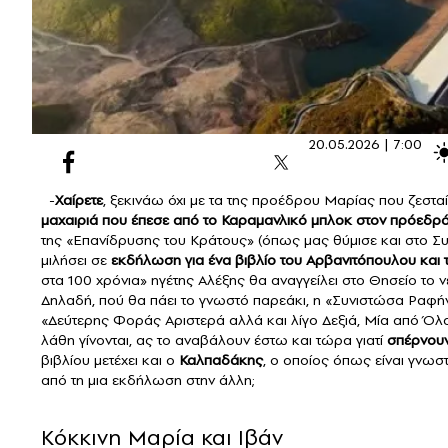
20.05.2026 |
7:00
-
Χαίρετε
, ξεκινάω όχι με τα της προέδρου Μαρίας που ζεσταίν
μαχαιριά που έπεσε από το Καραμανλικό μπλοκ στον πρόεδρ
της «Επανίδρυσης του Κράτους» (όπως μας θύμισε και στο Σ
μιλήσει σε
εκδήλωση για ένα βιβλίο του Αρβανιτόπουλου και 
στα 100 χρόνια» ηγέτης Αλέξης θα αναγγείλει στο Θησείο το 
Δηλαδή, πού θα πάει το γνωστό παρεάκι, η «Συνιστώσα Ραφ
«Δεύτερης Φοράς Αριστερά αλλά και λίγο Δεξιά, Μία από Όλα»;
λάθη γίνονται, ας το αναβάλουν έστω και τώρα γιατί
σπέρνουν
βιβλίου μετέχει και ο
Καλπαδάκης
, ο οποίος όπως είναι γνωσ
από τη μια εκδήλωση στην άλλη;
Κόκκινη Μαρία και Ιβάν