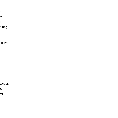
ι
ν
ι
 της
 ο Μ.
υχία,
ο
να