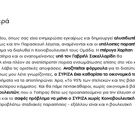
ερά
αΐου, όπως σας είχα ενημερώσει εγκαίρως και δημιουργεί
αλυσιδωτ
ως και την Παρασκευή λέγεται, αναμένονται και οι
υπόλοιπες παραιτ
σμα να διαλυθεί η Κοινοβουλευτική τους Ομάδα. Η
πτέρυγα Χαρίτση
σίπρα και οι εναπομείναντες
υπό τον Γαβριήλ Σακελλαρίδη
θα
 είναι πλέον σε ανεπίστρεπτη πορεία ενσωμάτωσης επίσης στο νέο
 λάβει τις οριστικές αποφάσεις.
Αναζητείται φόρμουλα
για τη διατύ
Όπως μου λένε γνωρίζοντες,
ο ΣΥΡΙΖΑ έχει καθαρίσει τα οικονομικά τ
ήματα να τα αποπληρώνει. Άρα; «Το 95% των στελεχών και της βά
 δεύτερου κόμματος. Και θα πάμε πεντακάθαροι, χωρίς οικονομικά β
 βουλευτών
, που ο Τσίπρας θέτει ως προαπαιτούμενο για την έλευση 
 και το
σαφές πρόβλημα να μείνει ο ΣΥΡΙΖΑ χωρίς Κοινοβουλευτική
προβλέπω σταδιακές παραιτήσεις - εξάλλου είναι και η βουλευτική