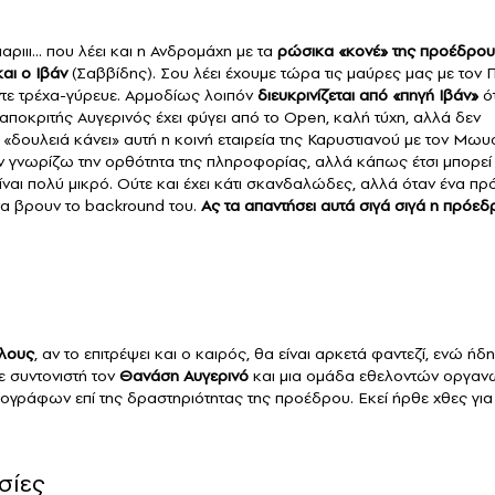
ριιι… που λέει και η Ανδρομάχη με τα
ρώσικα «κονέ» της προέδρου
αι ο Ιβάν
(Σαββίδης). Σου λέει έχουμε τώρα τις μαύρες μας με τον 
τε τρέχα-γύρευε. Αρμοδίως λοιπόν
διευκρινίζεται από «πηγή Ιβάν»
ότ
νταποκριτής Αυγερινός έχει φύγει από το Open, καλή τύχη, αλλά δεν
«δουλειά κάνει» αυτή η κοινή εταιρεία της Καρυστιανού με τον Μωυ
εν γνωρίζω την ορθότητα της πληροφορίας, αλλά κάπως έτσι μπορεί
 είναι πολύ μικρό. Ούτε και έχει κάτι σκανδαλώδες, αλλά όταν ένα 
 να βρουν το backround του.
Ας τα απαντήσει αυτά σιγά σιγά η πρόεδ
έλους
, αν το επιτρέψει και ο καιρός, θα είναι αρκετά φαντεζί, ενώ ήδη
ε συντονιστή τον
Θανάση Αυγερινό
και μια ομάδα εθελοντών οργαν
ογράφων επί της δραστηριότητας της προέδρου. Εκεί ήρθε χθες για
σίες