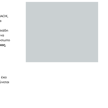
ΠΑΟΚ,
ι
σιάδη
 να
πρόσωπο
ρος,
 έχει
ώνεται