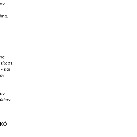
τον
ing,
της
μείωσε
- και
δεν
ουν
πλέον
ικό