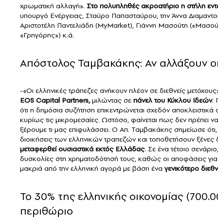
χρωματική αλλαγή».
Στο πολυπληθές ακροατήριο
η στήλη εντ
υπουργό Ενέργειας, Σταύρο Παπασταύρου, την Άννα Διαμαντοπο
Αριστοτέλη Παντελιάδη (MyMarket), Γιάννη Μασούτη («Μασο
«Γρηγόρης») κ.ά.
Απόστολος Ταμβακάκης: Αν αλλάξουν οι 
-«Οι ελληνικές τράπεζες ανήκουν πλέον σε διεθνείς μετόχου
EOS Capital Partners,
μιλώντας σε
πάνελ του Κύκλου Ιδεών
.
ότι η δημόσια συζήτηση επικεντρώνεται σχεδόν αποκλειστικά 
κυρίως τις μικρομεσαίες. Ωστόσο, φαίνεται πως δεν πρέπει να
ξέρουμε τι μας επιφυλάσσει. Ο Απ. Ταμβακάκης σημείωσε ότι,
διοικήσεις των ελληνικών τραπεζών και τοποθετήσουν ξένες δ
μεταφερθεί ουσιαστικά εκτός Ελλάδας
. Σε ένα τέτοιο σενάρι
δυσκολίες στη χρηματοδότησή τους, καθώς οι αποφάσεις για
μακριά από την ελληνική αγορά με βάση ένα
γενικότερο διεθ
Το 30% της ελληνικής οικονομίας (700.0
περιθώριο