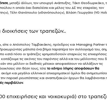
όπισε
, μεταξύ άλλων, τον υπουργό Ανάπτυξης, Τάκη Θεοδωρικάκο, 
ύλου η οποία έχει διατελέσει και μέλος του ΔΣ της εταιρείας, τον
ύτης»), Τέλη Θανόπουλο («Θανόπουλος»), Βλάση Γεωργάτο (VG Hold
διοικήσεις των τραπεζών...
ς», είπε ο Απόστολος Ταμβακάκης, πρόεδρος και Managing Partner 
 Προχωρώντας μάλιστα ένα βήμα παραπέρα τον συλλογισμό του, ση
στο κατά πόσο οι τράπεζες χρηματοδοτούν επαρκώς τις επιχειρήσεις 
 κοιτάζουμε τις εικόνες του παρόντος αλλά και του μέλλοντος που 
 εάν στο μέλλον οι διεθνείς μέτοχοι αποφασίσουν να αλλάξουν τις
ιοικήσεις στη θέση τους, τότε
το κέντρο λήψης αποφάσεων θα
ο, ακόμη και μεγάλοι ελληνικοί επιχειρηματικοί όμιλοι θα αντιμετωπίσ
 την παροχή ρευστότητας και αναπτυξιακών έργων θα λαμβάνονται 
νές περιβάλλον.
00 επιχειρήσεις και νοικοκυριά) στο τραπεζ