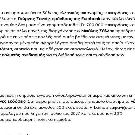
 αντιπροσωπεύει το 30% της ελληνικής οικονομίας, επιχειρήσεις κα
δήλωσε ο
Γιώργος Ζανιάς, πρόεδρος της Eurobank
στον Κύκλο Ιδεώ
ικονομίας δεν μπορεί να χρηματοδοτηθεί. Σε 700.000 επιχειρήσεις κα
όρισε σε άλλο πάνελ της διοργάνωσης ο
Μιχάλης Σάλλαs
πρόεδρος
ορά τις επιχειρήσεις πολλές από αυτές βρέθηκαν αντιμέτωπες με την
γησαν τα μέχρι τότε αφορολόγητα αποθεματικά τους τα οποία είχαν
τητα, στοιχείο που τις οδήγησε σε στραγγαλισμό. Πλέον, όπως είπε
 πολυετής σχεδιασμός
για τη διάθεσή τους και τη σύνδεση των
ουμε πως η δημόσια εγγραφή ολοκληρώνεται σήμερα -με απόλυτη επιτ
ενες εκδόσεις
. Στη σειρά μπαίνει στο αμέσως επόμενο διάστημα το
νέ
ιμάται ότι θα έχει μέγεθος 300 εκατ. ευρώ. Η Lamda εμφανίζεται 
ομολόγου που λήγει τον Ιούλιο του 2027 και είχε κουπόνι 3,2%
ε μια «ουδέτερη» πολιτικά περίοδο.