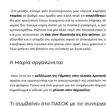
-Στο μεταξύ, έχουμε γίνει σούσουροοοο, μας πήρανε χαμπάααα
Μαρίας
σε βαθμό που έμαθα από καλή πηγή ότι
ενοχλήθηκε κ
θα μας χρεώσουν λόγω Αυγερινού και το κόκκινο Μαράκι, άν
«εμείς δεν έχουμε καμία σχέση με το πολιτικό εγχείρημα, ο α
εμπλεκόμεθα». Ρώτησα και μία άλλη πηγή στη Θεσσαλονίκη τι 
και μου απάντησαν ότι
έχει στην ιδιοκτησία της ένα ακίνητο
. Δ
εξηγηθεί και η ύπαρξη της εταιρείας αφού το αντικείμενό της
κατεβαίνει στην πολιτική έτσι γίνεται στην αρχή, όλοι ψάχνουν
όλοι μπήκαν στη βάσανο της πολιτικής με δυσκολίες.
Η Μαρία οργανώνεται
-Μου λένε ότι η
εκδήλωση της Πέμπτης στην πλατεία Αριστοτ
αρχίσει και οργανώνεται και το επικοινωνιακό της επιτελείο. Μ
ένα γραφείο Τύπου και ένα γκρουπ για την ενημέρωση δημοσι
παράδειγμα η είδηση για τη
μήνυση στον Καραχάλιο.
Τι συμβαίνει στο ΠΑΣΟΚ με τις συνεργα