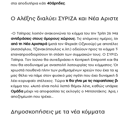
στα αποδυτήρια κάτι
40άρηδες
.
Ο Αλέξης διαλύει ΣΥΡΙΖΑ και Νέα Αριστ
-Ο Τσίπρας λοιπόν ανακοινώνει το κόμμα του την Τρίτη 26 Μ
αντιδράσεις στους όμορους χώρους.
Τις επόμενες ημέρες, ίσ
από τη Νέα Αριστερά
(μετά τον Φερχάτ Οζγκιούρ) με αποτέλε
(Αχτσιόγλου, Τζανακόπουλος κ.λπ.) οδεύουν προς το κόμμα Τ
επαναπροσδιορίσουν τη στάση των συμμαχιών τους. Ο ΣΥΡΙΖΑ
Τσίπρα. Τον Ιούνιο θα συνεδριάσει η Κεντρική Επιτροπή και θα
που θα ισοδυναμεί με αναστολή λειτουργίας του κόμματος. 
χρωστά πουθενά πλην των ρυθμισμένων χρεών που έχει τα χρ
μας θέλει να πάμε στον φυσικό μας ηγέτη που έχει δυναμική
λέει κορυφαίο στέλεχος. Τώρα
τι θα γίνει με τις παραιτήσεις
κόμμα του. «Αυτό είναι πολύ λεπτό θέμα» λένε, καθώς υπάρχει
Ομάδα
μέχρι να αποφασίσει τις εκλογές ο Μητσοτάκης. Άρα, 
αποζημίωση που τρέχει...
Δημοσκοπήσεις με τα νέα κόμματα