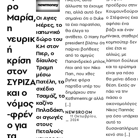
ρο
προέδρου στην
άλλωστε τα έχουμε
Κουμουνδούρο
πει, αλλά αυτό δεν
Μαρία,
Οι Αγιες
ο Στέφανος έχε
σημαίνει ότι ο Duke
αφήσει ένα
Μέρες, το
τα έχει παρατήσει,
η
βάζο και έναν
θα έλεγα το
ιαπωνικό
νευρικ
πίνακα, σταθερ
αντίθετο. Ο Harry For
δώρο του
κομπιούτερ δεν
president βλέπω ότι
Κ.Μ στον
ή
είχε έτσι κι
παίρνει βοήθειες
Πιερ, ο
αλλιώς, με
από το αμιγώς
κρίση
δίαυλος
λάπτοπ δούλευε
Παπανδρεϊκό μπλοκ,
Τραμπ
και το ερώτημα
ήτοι από τον Νίκο
στον
είναι για πόσο
μέσω
Παπ., που χθες
ΣΥΡΙΖΑ
θα μείνει άδεια 
βγήκε φόρα
Πατέλη, το
θέση. Εκτός αν
παρτίδα υπέρ του
σχέδιο
και ο
πάει να την
δημάρχου στην
Τσαμάζ, το
πιάσει ο
Kathimerini.gr αλλά
νόμος
καζίνο
οικονομολόγος
[…]
Πηλαδάκη,
Νίκος Παππάς
-φρέν
NEWSROOM
για όσο υπάρχε
οι αγωγές
11 Οκτωβρίου,
2024
ο για
αυτό το
στους
δυσαναπλήρωτ
Πεταλιούς
τα
κενό στο […]