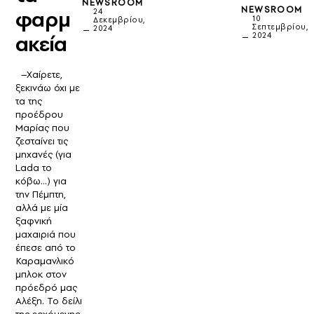
NEWSROOM
NEWSROOM
φαρμ
24
10
Δεκεμβρίου,
Σεπτεμβρίου,
2024
ακεία
2024
–Χαίρετε,
ξεκινάω όχι με
τα της
προέδρου
Μαρίας που
ζεσταίνει τις
μηχανές (για
Lada το
κόβω…) για
την Πέμπτη,
αλλά με μία
ξαφνική
μαχαιριά που
έπεσε από το
Καραμανλικό
μπλοκ στον
πρόεδρό μας
Αλέξη. Το δείλι