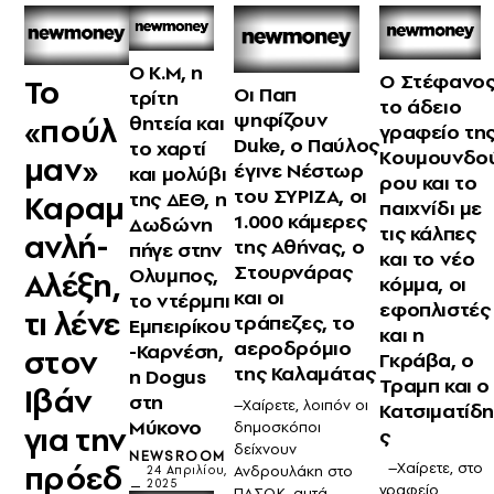
Ο Κ.Μ, η
Ο Στέφανος
Το
Οι Παπ
τρίτη
το άδειο
ψηφίζουν
«πούλ
θητεία και
γραφείο τη
Duke, ο Παύλος
το χαρτί
Κουμουνδο
μαν»
έγινε Νέστωρ
και μολύβι
ρου και το
του ΣΥΡΙΖΑ, οι
της ΔΕΘ, η
Καραμ
παιχνίδι με
1.000 κάμερες
Δωδώνη
τις κάλπες
ανλή-
της Αθήνας, ο
πήγε στην
και το νέο
Στουρνάρας
Ολυμπος,
Αλέξη,
κόμμα, οι
και οι
το ντέρμπι
εφοπλιστές
τι λένε
τράπεζες, το
Εμπειρίκου
και η
αεροδρόμιο
-Καρνέση,
στον
Γκράβα, ο
της Καλαμάτας
η Dogus
Τραμπ και ο
Ιβάν
στη
–Χαίρετε, λοιπόν οι
Κατσιματίδ
Μύκονο
δημοσκόποι
για την
ς
δείχνουν
NEWSROOM
πρόεδ
–Χαίρετε, στο
Ανδρουλάκη στο
24 Απριλίου,
2025
γραφείο
ΠΑΣΟΚ, αυτά