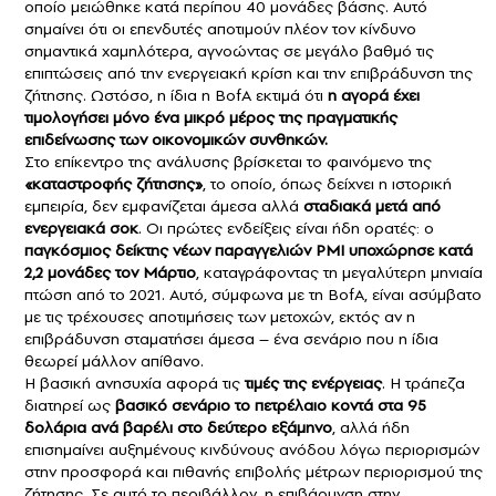
οποίο μειώθηκε κατά περίπου 40 μονάδες βάσης. Αυτό
σημαίνει ότι οι επενδυτές αποτιμούν πλέον τον κίνδυνο
σημαντικά χαμηλότερα, αγνοώντας σε μεγάλο βαθμό τις
επιπτώσεις από την ενεργειακή κρίση και την επιβράδυνση της
ζήτησης. Ωστόσο, η ίδια η BofA εκτιμά ότι
η αγορά έχει
τιμολογήσει μόνο ένα μικρό μέρος της πραγματικής
επιδείνωσης των οικονομικών συνθηκών.
Στο επίκεντρο της ανάλυσης βρίσκεται το φαινόμενο της
«καταστροφής ζήτησης»
, το οποίο, όπως δείχνει η ιστορική
εμπειρία, δεν εμφανίζεται άμεσα αλλά
σταδιακά μετά από
ενεργειακά σοκ
. Οι πρώτες ενδείξεις είναι ήδη ορατές: ο
παγκόσμιος δείκτης νέων παραγγελιών PMI υποχώρησε κατά
2,2 μονάδες τον Μάρτιο
, καταγράφοντας τη μεγαλύτερη μηνιαία
πτώση από το 2021. Αυτό, σύμφωνα με τη BofA, είναι ασύμβατο
με τις τρέχουσες αποτιμήσεις των μετοχών, εκτός αν η
επιβράδυνση σταματήσει άμεσα – ένα σενάριο που η ίδια
θεωρεί μάλλον απίθανο.
Η βασική ανησυχία αφορά τις
τιμές της ενέργειας
. Η τράπεζα
διατηρεί ως
βασικό σενάριο το πετρέλαιο κοντά στα 95
δολάρια ανά βαρέλι στο δεύτερο εξάμηνο
, αλλά ήδη
επισημαίνει αυξημένους κινδύνους ανόδου λόγω περιορισμών
στην προσφορά και πιθανής επιβολής μέτρων περιορισμού της
ζήτησης. Σε αυτό το περιβάλλον, η επιβάρυνση στην