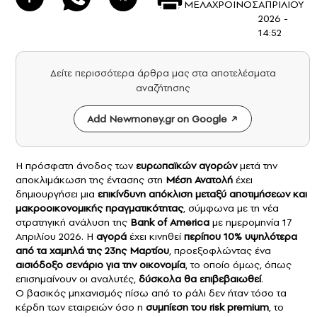
ΜΕΛΑΧΡΟΙΝΟΣ
ΑΠΡΙΛΙΟΥ
2026 -
14:52
Δείτε περισσότερα άρθρα μας στα αποτελέσματα
αναζήτησης
Add Newmoney.gr on Google
Η πρόσφατη άνοδος των
ευρωπαϊκών αγορών
μετά την
αποκλιμάκωση της έντασης στη
Μέση Ανατολή
έχει
δημιουργήσει μια
επικίνδυνη απόκλιση μεταξύ αποτιμήσεων και
μακροοικονομικής πραγματικότητας
, σύμφωνα με τη νέα
στρατηγική ανάλυση της
Bank of America
με ημερομηνία 17
Απριλίου 2026. Η
αγορά
έχει κινηθεί
περίπου 10% υψηλότερα
από τα χαμηλά της 23ης Μαρτίου
, προεξοφλώντας ένα
αισιόδοξο σενάριο για την οικονομία
, το οποίο όμως, όπως
επισημαίνουν οι αναλυτές,
δύσκολα θα επιβεβαιωθεί
.
Ο βασικός μηχανισμός πίσω από το ράλι δεν ήταν τόσο τα
κέρδη των εταιρειών όσο η
συμπίεση του risk premium
, το