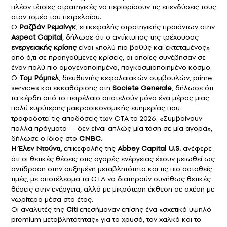
πλέον τέτοιες στρατηγικές να περιορίσουν τις επενδύσεις τους
στον τομέα του πετρελαίου.
Ο
Ραζβάν Ρεμσίνγκ
, επικεφαλής στρατηγικής προϊόντων στην
Aspect Capital
, δήλωσε ότι ο αντίκτυπος της τρέχουσας
ενεργειακής κρίσης
είναι «πολύ πιο βαθύς και εκτεταμένος»
από ό,τι σε προηγούμενες κρίσεις, οι οποίες συνέβησαν σε
έναν πολύ πιο ομογενοποιημένο, παγκοσμιοποιημένο κόσμο.
Ο
Τομ Ρόμπελ
, διευθυντής κεφαλαιακών συμβουλών, prime
services και εκκαθάρισης στη
Societe Generale
, δήλωσε ότι
τα κέρδη από το πετρέλαιο αποτελούν μόνο ένα μέρος μιας
πολύ ευρύτερης μακροοικονομικής ευημερίας που
τροφοδοτεί τις αποδόσεις των CTA το 2026. «Συμβαίνουν
πολλά πράγματα — δεν είναι απλώς μία τάση σε μία αγορά»,
δήλωσε ο ίδιος στο
CNBC
.
Η
Έλεν Ντούντι,
επικεφαλής της
Abbey Capital U.S.
ανέφερε
ότι οι θετικές θέσεις στις αγορές ενέργειας έχουν μειωθεί ως
αντίδραση στην αυξημένη μεταβλητότητα και τις πιο ασταθείς
τιμές, με αποτέλεσμα τα CTA να διατηρούν συνήθως θετικές
θέσεις στην ενέργεια, αλλά με μικρότερη έκθεση σε σχέση με
νωρίτερα μέσα στο έτος.
Oι αναλυτές της
Citi
επεσήμαναν επίσης ένα «σχετικά υψηλό
premium μεταβλητότητας» για το χρυσό, τον χαλκό και το