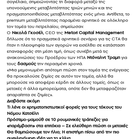
σογιέλαιο, σημειώνοντας τη διαφορά μεταξύ της
υπονοούμενης μεταβλητότητας τριών μηνών και της
πραγματοποιηθείσας μεταβλητότητας ενός μήνα. Αντίθετα, το
premium μεταβλητότητας παραμένει αρνητικό σε ολόκληρο
τον τομέα του πετρελαίου, σημείωσαν.
Ο
Νικολά Γκοσέλ
, CEO της
Metori Capital Management
δήλωσε ότι το πραγματικά αρνητικό σενάριο για τις CTA θα
ήταν η πλειοψηφία των αγορών να εισέλθει σε κατάσταση
επαναφοράς στη μέση τιμή, όπως συνέβη μετά τις
ανακοινώσεις του Προέδρου των ΗΠΑ
Ντόναλντ Τραμπ
για
τους
δασμούς
την περασμένη χρονιά.
«Μια μεμονωμένη απότομη πτώση στον τομέα της ενέργειας
θα προκαλούσε ζημίες σε αυτόν τον τομέα, αλλά θα
μπορούσε να αποφέρει κέρδη σε άλλους τομείς, όπως οι
μετοχές ή άλλα εμπορεύματα, οπότε δεν θα μεταφραζόταν
απαραίτητα σε ζημίες».
Διαβάστε ακόμη
Τι λένε οι χρηματοπιστωτικοί φορείς για τους τόκους του
Νόμου Κατσέλη
Πρόστιμο-μαμούθ σε 10 ρουμανικές τράπεζες για
«παρέμβαση» στα επιτόκια – Σε ελεύθερη πτώση οι μετοχές
Θα θαμπώσουμε τον ήλιο; Η επιστήμη πίσω από την πιο
αμφιλεγόμενη ιδέα για το κλίμα