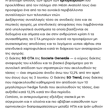
Η απότομη άνοδος των τιμών των
εμπορευμάτων
που
προκλήθηκε από τον πόλεμο στη Μέση Ανατολή τους έχει
προσφέρει ένα από τα πιο ευνοϊκά περιβάλλοντα
συναλλαγών των τελευταίων ετών.
Διεξάγοντας συναλλαγές τόσο σε ανοδικές όσο και σε
πτωτικές αγορές, με επενδυτικές αποφάσεις που λαμβάνονται
από υπολογιστικά συστήματα τα οποία βασίζονται σε
δεδομένα και σήματα και όχι στην ανθρώπινη κρίση ή τα
συναισθήματα, τα CTA μπορούν συχνά να προσφέρουν μη
συσχετισμένες αποδόσεις και το λεγόμενο «crisis alpha» στα
επενδυτικά χαρτοφυλάκια κατά τη διάρκεια των αναταραχών
της αγοράς.
Ο δείκτης
SG CTA
της
Societe Generale
— ο κύριος δείκτης
αναφοράς του κλάδου και το βασικό βαρόμετρο για τη
συνολική απόδοση των στρατηγικών που ακολουθούν τις
τάσεις — έχει σημειώσει άνοδο άνω του 12,2% από την αρχή
του έτους έως τις 3 Ιουνίου. Ο δείκτης
SG Trend,
ένας δείκτης
που παρακολουθεί καθημερινά την απόδοση των 10
μεγαλύτερων hedge funds που ακολουθούν τις τάσεις, έχει
αυξηθεί κατά 12,3% κατά την ίδια περίοδο.
Ωστόσο, οι αντικρουόμενες εξελίξεις σχετικά με τη
σύγκρουση και η ολοένα και πιο αβέβαιη κατεύθυνση των
ειρηνευτικών διαπραγματεύσεων μεταξύ ΗΠΑ και Ιράν ωθούν