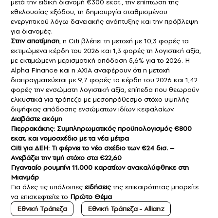
μετά την ειδική διανομή €300 εκατ., την επίπτωση της
εθελουσίας εξόδου, τη δημιουργία σταθμισμένου
ενεργητικού λόγω δανειακής ανάπτυξης και την πρόβλεψη
για διανομές.
Στην αποτίμηση
, η Citi βλέπει τη μετοχή με 10,3 φορές τα
εκτιμώμενα κέρδη του 2026 και 1,3 φορές τη λογιστική αξία,
με εκτιμώμενη μερισματική απόδοση 5,6% για το 2026. Η
Alpha Finance και η AXIA αναφέρουν ότι η μετοχή
διαπραγματεύεται με 9,7 φορές τα κέρδη του 2026 και 1,42
φορές την ενσώματη λογιστική αξία, επίπεδα που θεωρούν
ελκυστικά για τράπεζα με μεσοπρόθεσμο στόχο υψηλής
διψήφιας απόδοσης ενσώματων ιδίων κεφαλαίων.
Διαβάστε ακόμη
Πιερρακάκης: Συμπληρωματικός προϋπολογισμός €800
εκατ. και νομοσχέδιο με τα νέα μέτρα
Citi για ΔΕΗ: Τι φέρνει το νέο σχέδιο των €24 δισ. –
Aνεβάζει την τιμή στόχο στα €22,60
Γιγαντιαίο ρουμπίνι 11.000 καρατίων ανακαλύφθηκε στη
Μιανμάρ
Για όλες τις υπόλοιπες
ειδήσεις
της επικαιρότητας μπορείτε
να επισκεφτείτε το
Πρώτο Θέμα
Εθνική Τράπεζα
Εθνική Τράπεζα - Allianz