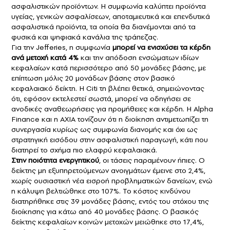
ασφαλιστικών προϊόντων. Η συμφωνία καλύπτει προϊόντα
υγείας, γενικών ασφαλίσεων, αποταμιευτικά και επενδυτικά
ασφαλιστικά προϊόντα, τα οποία θα διανέμονται από τα
φυσικά και ψηφιακά κανάλια της τράπεζας.
Για την Jefferies, η συμφωνία
μπορεί να ενισχύσει τα κέρδη
ανά μετοχή κατά 4%
και την απόδοση ενσώματων ιδίων
κεφαλαίων κατά περισσότερο από 50 μονάδες βάσης, με
επίπτωση μόλις 20 μονάδων βάσης στον βασικό
κεφαλαιακό δείκτη. Η Citi τη βλέπει θετικά, σημειώνοντας
ότι, εφόσον εκτελεστεί σωστά, μπορεί να οδηγήσει σε
ανοδικές αναθεωρήσεις για προμήθειες και κέρδη. Η Alpha
Finance και η AXIA τονίζουν ότι η διοίκηση αντιμετωπίζει τη
συνεργασία κυρίως ως συμφωνία διανομής και όχι ως
στρατηγική εισόδου στην ασφαλιστική παραγωγή, κάτι που
διατηρεί το σχήμα πιο ελαφρύ κεφαλαιακά.
Στην ποιότητα ενεργητικού
, οι τάσεις παραμένουν ήπιες. Ο
δείκτης μη εξυπηρετούμενων ανοιγμάτων έμεινε στο 2,4%,
χωρίς ουσιαστική νέα εισροή προβληματικών δανείων, ενώ
η κάλυψη βελτιώθηκε στο 107%. Το κόστος κινδύνου
διατηρήθηκε στις 39 μονάδες βάσης, εντός του στόχου της
διοίκησης για κάτω από 40 μονάδες βάσης. Ο βασικός
δείκτης κεφαλαίων κοινών μετοχών μειώθηκε στο 17,4%,