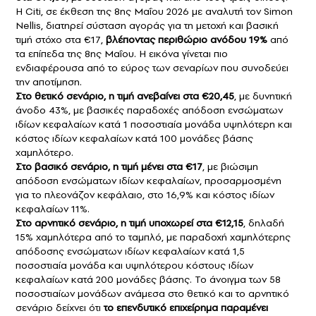
Η Citi, σε έκθεση της 8ης Μαΐου 2026 με αναλυτή τον Simon
Nellis, διατηρεί σύσταση αγοράς για τη μετοχή και βασική
τιμή στόχο στα €17,
βλέποντας περιθώριο ανόδου 19%
από
τα επίπεδα της 8ης Μαΐου. Η εικόνα γίνεται πιο
ενδιαφέρουσα από το εύρος των σεναρίων που συνοδεύει
την αποτίμηση.
Στο θετικό σενάριο, η τιμή ανεβαίνει στα €20,45
, με δυνητική
άνοδο 43%, με βασικές παραδοχές απόδοση ενσώματων
ιδίων κεφαλαίων κατά 1 ποσοστιαία μονάδα υψηλότερη και
κόστος ιδίων κεφαλαίων κατά 100 μονάδες βάσης
χαμηλότερο.
Στο βασικό σενάριο, η τιμή μένει στα €17
, με βιώσιμη
απόδοση ενσώματων ιδίων κεφαλαίων, προσαρμοσμένη
για το πλεονάζον κεφάλαιο, στο 16,9% και κόστος ιδίων
κεφαλαίων 11%.
Στο αρνητικό σενάριο, η τιμή υποχωρεί στα €12,15
, δηλαδή
15% χαμηλότερα από το ταμπλό, με παραδοχή χαμηλότερης
απόδοσης ενσώματων ιδίων κεφαλαίων κατά 1,5
ποσοστιαία μονάδα και υψηλότερου κόστους ιδίων
κεφαλαίων κατά 200 μονάδες βάσης. Το άνοιγμα των 58
ποσοστιαίων μονάδων ανάμεσα στο θετικό και το αρνητικό
σενάριο δείχνει ότι
το επενδυτικό επιχείρημα παραμένει