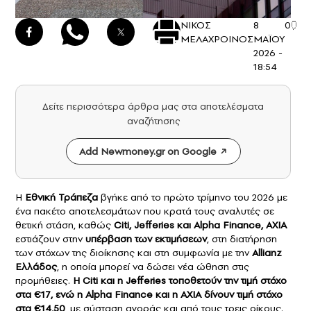
ΝΙΚΟΣ
8
0
ΜΕΛΑΧΡΟΙΝΟΣ
ΜΑΪΟΥ
2026 -
18:54
Δείτε περισσότερα άρθρα μας στα αποτελέσματα
αναζήτησης
Add Newmoney.gr on Google
Η
Εθνική Τράπεζα
βγήκε από το πρώτο τρίμηνο του 2026 με
ένα πακέτο αποτελεσμάτων που κρατά τους αναλυτές σε
θετική στάση, καθώς
Citi, Jefferies και Alpha Finance, AXIA
εστιάζουν στην
υπέρβαση των εκτιμήσεων
, στη διατήρηση
των στόχων της διοίκησης και στη συμφωνία με την
Allianz
Ελλάδος
, η οποία μπορεί να δώσει νέα ώθηση στις
προμήθειες.
Η Citi και η Jefferies τοποθετούν την τιμή στόχο
στα €17, ενώ η Alpha Finance και η AXIA δίνουν τιμή στόχο
στα €14,50
, με σύσταση αγοράς και από τους τρεις οίκους.