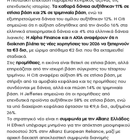
επενδυτικής ιστορίας.
Τα καθαρά δάνεια αυξήθηκαν 11% σε
ετήσια βάση και 2% σε τριμηνιαία βάση
, ενώ τα
εξυπηρετούμενα δάνεια του ομίλου αυξήθηκαν 12%. Η Citi
σημειώνει ότι η αύξηση οδηγήθηκε από την άνοδο 16% στα
ελληνικά επιχειρηματικά δάνεια και 4% στα ελληνικά δάνεια
λιανικής.
Η Alpha Finance και η AXIA αναφέρουν ότι η
διοίκηση βλέπει τις νέες χορηγήσεις του 2026 να ξεπερνούν
τα €3 δισ.
, με ώριμο απόθεμα €2 δισ. που θα εκταμιευθεί
σταδιακά.
Στις
προμήθειες
, η εικόνα είναι θετική σε ετήσια βάση, αλλά
επηρεάζεται από την ισχυρή βάση σύγκρισης του τέταρτου
τριμήνου. Η Citi αναφέρει αύξηση 8% σε ετήσια βάση, με
στήριξη από τα αμοιβαία κεφάλαια και τις προμήθειες που
συνδέονται με δάνεια, αλλά και πτώση 14% σε τριμηνιαία
βάση. Η Jefferies σημειώνει ότι οι προμήθειες από
επενδυτικά προϊόντα αυξήθηκαν 58% σε ετήσια βάση, ενώ
τα υπό διαχείριση κεφάλαια έφτασαν τα €9,6 δισ., αυξημένα
26%.
Το στρατηγικό νέο είναι η
συμφωνία με την
Allianz Ελλάδος
.
Η Εθνική υπέγραψε μνημόνιο για την απόκτηση μειοψηφικού
ποσοστού 30% στην Allianz European Reliance, μαζί με
αρχική δεκαετή αποκλειστική συμφωνία διανομής