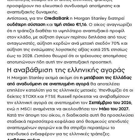
προσφέρουν πιο ελκυστικό συνδυασμό αποτίμησης και
αναπτυξιακής δυναμικής.
Αντίστοιχα, για την
CrediaBank
η Morgan Stanley διατηρεί
ουδέτερη σύσταση
και
τιμή στόχο €1,16
. Ο οίκος αναγνωρίζει
ότι η τράπεζα διαθέτει το υψηλότερο αναπτυξιακό προφίλ
στον κλάδο, με αύξηση όγκων περίπου διπλάσια από τους
ανταγωνιστές, αύξηση κερδών ανά μετοχή σχεδόν 70% και
αύξηση της ενσώματης λογιστικής αξίας κατά 25% ετησίως
έως το 2028. Ωστόσο θεωρεί ότι οι τρέχουσες αποτιμήσεις
αποτυπώνουν ήδη αυτή την αναπτυξιακή προοπτική.
Η αναβάθμιση της ελληνικής αγοράς
Η Morgan Stanley εκτιμά ακόμη ότι
η μετάβαση της Ελλάδας
από αναδυόμενη σε ανεπτυγμένη αγορά
θα αποτελέσει
επιπλέον καταλύτη για τις ελληνικές μετοχές. Υπενθυμίζει ότι οι
δείκτες STOXX και FTSE Russell πρόκειται να αναβαθμίσουν
την ελληνική αγορά σε ανεπτυγμένη τον
Σεπτέμβριο του 2026
,
ενώ η MSCI αναμένεται να ακολουθήσει τον
Μάιο του 2027.
Κατά την άποψη του οίκου, η διαδικασία αυτή θα προσελκύσει
σταδιακά περισσότερα κεφάλαια από θεσμικούς επενδυτές
αναπτυγμένων αγορών και θα στηρίξει περαιτέρω το
επενδυτικό ενδιαφέρον για τις ελληνικές τράπεζες.