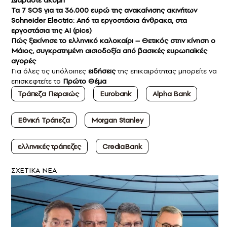
Διαβάστε ακόμη
Τα 7 SOS για τα 36.000 ευρώ της ανακαίνισης ακινήτων
Schneider Electric: Από τα εργοστάσια άνθρακα, στα
εργοστάσια της AI (pics)
Πώς ξεκίνησε το ελληνικό καλοκαίρι – Θετικός στην κίνηση ο
Μάιος, συγκρατημένη αισιοδοξία από βασικές ευρωπαϊκές
αγορές
Για όλες τις υπόλοιπες
ειδήσεις
της επικαιρότητας μπορείτε να
επισκεφτείτε το
Πρώτο Θέμα
Τράπεζα Πειραιώς
Eurobank
Alpha Bank
Εθνική Τράπεζα
Morgan Stanley
ελληνικές τράπεζες
CrediaBank
ΣXETIKA NEA