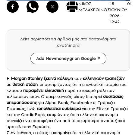
ΝΙΚΟΣ
15
0
ΜΕΛΑΧΡΟΙΝΟΣ
ΙΟΥΝΙΟΥ
2026 -
12:42
Δείτε περισσότερα άρθρα μας στα αποτελέσματα
αναζήτησης
Add Newmoney.gr on Google
Η
Morgan Stanley
ξεκινά κάλυψη
των
ελληνικών τραπεζών
με
θετική στάση
, υποστηρίζοντας ότι η επενδυτική ιστορία του
κλάδου
παραμένει ελκυστική
παρά το ισχυρό ράλι των
τελευταίων ετών. Ο αμερικανικός οίκος διατηρεί
συστάσεις
υπεραπόδοσης
για Alpha Bank, Eurobank και Τράπεζα
Πειραιώς, ενώ
τοποθετείται ουδέτερα
για την Εθνική Τράπεζα
και την CrediaBank, εκτιμώντας ότι η ελληνική οικονομία
συνεχίζει να προσφέρει ένα από τα ισχυρότερα αναπτυξιακά
προφίλ στην Ευρώπη.
Στην έκθεση, ο οίκος επισημαίνει ότι η ελληνική οικονομία