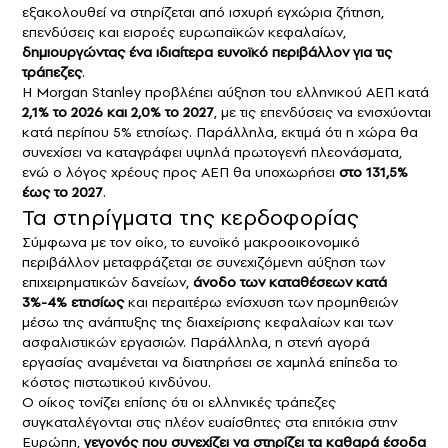
εξακολουθεί να στηρίζεται από ισχυρή εγχώρια ζήτηση,
επενδύσεις και εισροές ευρωπαϊκών κεφαλαίων,
δημιουργώντας ένα ιδιαίτερα ευνοϊκό περιβάλλον για τις
τράπεζες
.
Η Morgan Stanley προβλέπει αύξηση του ελληνικού ΑΕΠ κατά
2,1% το 2026 και 2,0% το 2027
, με τις επενδύσεις να ενισχύονται
κατά περίπου 5% ετησίως. Παράλληλα, εκτιμά ότι η χώρα θα
συνεχίσει να καταγράφει υψηλά πρωτογενή πλεονάσματα,
ενώ ο λόγος χρέους προς ΑΕΠ θα υποχωρήσει
στο 131,5%
έως το 2027
.
Τα στηρίγματα της κερδοφορίας
Σύμφωνα με τον οίκο, το ευνοϊκό μακροοικονομικό
περιβάλλον μεταφράζεται σε συνεχιζόμενη αύξηση των
επιχειρηματικών δανείων,
άνοδο των καταθέσεων κατά
3%-4% ετησίως
και περαιτέρω ενίσχυση των προμηθειών
μέσω της ανάπτυξης της διαχείρισης κεφαλαίων και των
ασφαλιστικών εργασιών. Παράλληλα, η στενή αγορά
εργασίας αναμένεται να διατηρήσει σε χαμηλά επίπεδα το
κόστος πιστωτικού κινδύνου.
Ο οίκος τονίζει επίσης ότι οι ελληνικές τράπεζες
συγκαταλέγονται στις πλέον ευαίσθητες στα επιτόκια στην
Ευρώπη,
γεγονός που συνεχίζει να στηρίζει τα καθαρά έσοδα