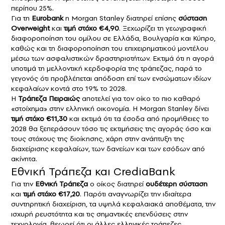
περίπου 25%.
Για τη
Eurobank
η Morgan Stanley διατηρεί επίσης
σύσταση
Overweight
και
τιμή στόχο €4,90
. Ξεχωρίζει τη γεωγραφική
διαφοροποίηση του ομίλου σε Ελλάδα, Βουλγαρία και Κύπρο,
καθώς και τη διαφοροποίηση του επιχειρηματικού μοντέλου
μέσω των ασφαλιστικών δραστηριοτήτων. Εκτιμά ότι η αγορά
υποτιμά τη μελλοντική κερδοφορία της τράπεζας, παρά το
γεγονός ότι προβλέπεται απόδοση επί των ενσώματων ιδίων
κεφαλαίων κοντά στο 19% το 2028.
Η
Τράπεζα Πειραιώς
αποτελεί για τον οίκο το πιο καθαρό
«στοίχημα» στην ελληνική οικονομία. Η Morgan Stanley δίνει
τιμή στόχο €11,30
και εκτιμά ότι τα έσοδα από προμήθειες το
2028 θα ξεπεράσουν τόσο τις εκτιμήσεις της αγοράς όσο και
τους στόχους της διοίκησης, χάρη στην ανάπτυξη της
διαχείρισης κεφαλαίων, των δανείων και των εσόδων από
ακίνητα.
Εθνική Τράπεζα και CrediaBank
Για την
Εθνική Τράπεζα
ο οίκος διατηρεί
ουδέτερη σύσταση
και
τιμή στόχο €17,20
. Παρότι αναγνωρίζει την ιδιαίτερα
συντηρητική διαχείριση, τα υψηλά κεφαλαιακά αποθέματα, την
ισχυρή ρευστότητα και τις σημαντικές επενδύσεις στην
τεχνολογία, θεωρεί ότι οι άλλες ελληνικές τράπεζες