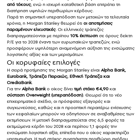
από τόκους
, ενώ η ισχυρή καταθετική βάση επιτρέπει τη
διατήρηση υψηλών περιθωρίων κέρδους.
Παρά τη σημαντική υπεραπόδοση των μετοχών τα τελευταία
χρόνια, η Morgan Stanley θεωρεί ότι
οι αποτιμήσεις
παραμένουν ελκυστικές
. Οι ελληνικές τράπεζες
διαπραγματεύονται με περίπου
10% έκπτωση
σε όρους δείκτη
P/E για το 2028 έναντι των ευρωπαϊκών τραπεζών, ενώ
προσφέρουν υψηλότερη αναμενόμενη αύξηση της ενσώματης
λογιστικής αξίας και των μερισμάτων.
Οι κορυφαίες επιλογές
Η σειρά προτίμησης της Morgan Stanley είναι
Alpha Bank,
Eurobank, Τράπεζα Πειραιώς, Εθνική Τράπεζα και
CrediaBank
.
Για την
Alpha Bank
ο οίκος δίνει
τιμή στόχο €4,90
και
σύσταση Overweight (υπεραπόδοση)
. Θεωρεί ότι το νέο
επιχειρηματικό σχέδιο, οι πρόσφατες εξαγορές και
συγχωνεύσεις, καθώς και η προοπτική περαιτέρω ενίσχυσης
των κεφαλαίων μπορούν να οδηγήσουν σε αναβαθμίσεις των
εκτιμήσεων. Η μετοχή διαπραγματεύεται στις 6,5 φορές τα
εκτιμώμενα κέρδη του 2028 και περίπου 1,1 φορές την
ενσώματη λογιστική αξία, επίπεδα που ο οίκος χαρακτηρίζει
υποτιμημένα. Η τιμή στόχος συνεπάγεται περιθώριο ανόδου