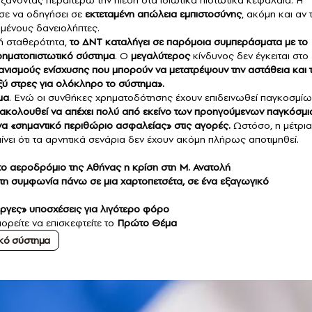
υξάνοντας περαιτέρω την πίεση στα ιδιωτικά πιστωτικά κεφάλαια. Η
ύσε να οδηγήσει σε
εκτεταμένη απώλεια εμπιστοσύνης
, ακόμη και αν 
μένους δανειολήπτες.
ή σταθερότητα,
το ΔΝΤ καταλήγει σε παρόμοια συμπεράσματα με το
χρηματοπιστωτικό σύστημα
. Ο
μεγαλύτερος
κίνδυνος δεν έγκειται στο
ανισμούς ενίσχυσης που μπορούν να μετατρέψουν την αστάθεια και τ
ύ στρες για ολόκληρο το σύστημα».
μα
. Ενώ οι συνθήκες χρηματοδότησης έχουν επιδεινωθεί παγκοσμί
εξακολουθεί να απέχει πολύ από εκείνο των προηγούμενων παγκόσμ
να «σημαντικό περιθώριο ασφαλείας» στις αγορές.
Ωστόσο, η μέτρια
νει ότι τα αρνητικά σενάρια δεν έχουν ακόμη πλήρως αποτιμηθεί.
 το αεροδρόμιο της Αθήνας η κρίση στη Μ. Ανατολή
τη συμφωνία πάνω σε μια χαρτοπετσέτα, σε ένα εξαγωγικό
εργες» υποσχέσεις για λιγότερο φόρο
ορείτε να επισκεφτείτε το
Πρώτο Θέμα
κό σύστημα