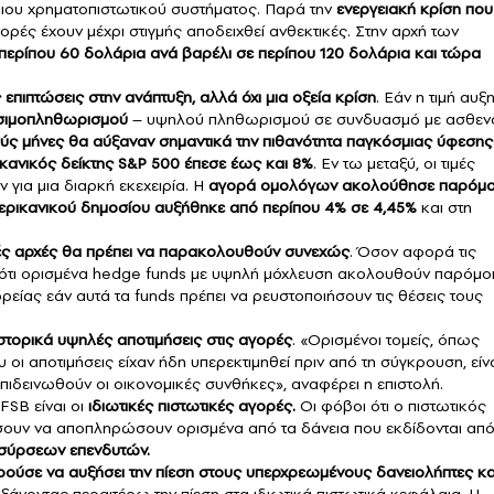
μιου χρηματοπιστωτικού συστήματος. Παρά την
ενεργειακή κρίση που
γορές έχουν μέχρι στιγμής αποδειχθεί ανθεκτικές. Στην αρχή των
 περίπου 60 δολάρια ανά βαρέλι σε περίπου 120 δολάρια και τώρα
επιπτώσεις στην ανάπτυξη, αλλά όχι μια οξεία κρίση
. Εάν η τιμή αυξ
σιμοπληθωρισμού
– υψηλού πληθωρισμού σε συνδυασμό με ασθεν
ύς μήνες θα αύξαναν σημαντικά την πιθανότητα παγκόσμιας ύφεσης
κανικός δείκτης S&P 500 έπεσε έως και 8%
. Εν τω μεταξύ, οι τιμές
για μια διαρκή εκεχειρία. Η
αγορά ομολόγων ακολούθησε παρόμο
ρικανικού δημοσίου αυξήθηκε από περίπου 4% σε 4,45%
και στη
ικές αρχές θα πρέπει να παρακολουθούν συνεχώς
. Όσον αφορά τις
ί ότι ορισμένα hedge funds με υψηλή μόχλευση ακολουθούν παρόμο
ρείας εάν αυτά τα funds πρέπει να ρευστοποιήσουν τις θέσεις τους
 ιστορικά υψηλές αποτιμήσεις στις αγορές
. «Ορισμένοι τομείς, όπως
υ οι αποτιμήσεις είχαν ήδη υπερεκτιμηθεί πριν από τη σύγκρουση, είν
πιδεινωθούν οι οικονομικές συνθήκες», αναφέρει η επιστολή.
FSB είναι οι
ιδιωτικές πιστωτικές αγορές.
Οι φόβοι ότι ο πιστωτικός
ρέσουν να αποπληρώσουν ορισμένα από τα δάνεια που εκδίδονται απ
σύρσεων επενδυτών.
ούσε να αυξήσει την πίεση στους υπερχρεωμένους δανειολήπτες κα