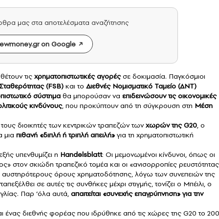
άρθρα μας στα αποτελέσματα αναζήτησης
ewmoney.gr on Google
θέτουν τις
χρηματοπιστωτικές
αγορές
σε δοκιμασία. Παγκόσμιοι
Σταθερότητας (FSB)
και το
Διεθνές Νομισματικό Ταμείο (ΔΝΤ)
τοπιστωτικό σύστημα
θα μπορούσαν να
επιδεινώσουν τις οικονομικές
ολιτικούς κινδύνους
, που προκύπτουν από τη σύγκρουση στη
Μέση
 τους διοικητές των κεντρικών τραπεζών των
χωρών της G20
, ο
α μια
πιθανή «διπλή ή τριπλή απειλή»
για τη χρηματοπιστωτική
 εξής υπενθυμίζει η
Handelsblatt
: Οι μεμονωμένοι κίνδυνοι, όπως οι
ος» στον σκιώδη τραπεζικό τομέα και οι «ανισορροπίες ρευστότητας
αι αυστηρότερους όρους χρηματοδότησης, λόγω των συνεπειών της
εξέλθει σε αυτές τις συνθήκες μέχρι στιγμής, τονίζει ο Μπέιλι, ο
γγλίας. Παρ ‘όλα αυτά,
απαιτείται «συνεχής επαγρύπνηση» για την
αι ένας διεθνής φορέας που ιδρύθηκε από τις χώρες της G20 το 20