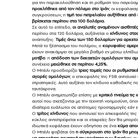
για την παρακολούθηση και τη ρύθμιση του παγκόσ
προκλήθηκε από τον πόλεμο στο Ιράν
, οι κεφαλαια
συγκρούσεων, η
τιμή του πετρελαίου αυξήθηκε από
βρίσκεται περίπου στα 100 δολάρια.
Σε αυτό το επίπεδο,
οι αναλυτές αναμένουν αισθητές 
περίπου στα 120 δολάρια, αυξάνεται ο
κίνδυνος στα
ανάπτυξης.
Τιμές άνω των 150 δολαρίων για αρκετο
Μετά το ξέσπασμα του πολέμου, ο
κορυφαίος αμερι
έχουν ανακάμψει σε μεγάλο βαθμό εν μέσω ελπίδων 
μοτίβο
: η
απόδοση των δεκαετών ομολόγων του αμε
συνέχεια
μειώθηκε σε περίπου 4,25%.
Ο Μπέιλι προσδιορίζει
τρεις τομείς που οι ρυθμιστ
αγορές ομολόγων
, ο επικεφαλής της FSB ανησυχε
στρατηγικές. Αυτό αυξάνει τον κίνδυνο καθοδικής πο
ταυτόχρονα.
Ο Μπέιλι αντιμετωπίζει επίσης με
κριτικό πνεύμα τις
αυτοί που σχετίζονται με την τεχνητή νοημοσύνη, όπο
ιδιαίτερα ευάλωτοι σε απότομες προσαρμογές εάν ε
Ο
τρίτος κίνδυνος
που ανησυχεί τον επικεφαλής της 
κύκλος αντιστρέφεται και οι εταιρείες δεν θα μπο
ιδιωτικά κεφάλαια έχουν οδηγήσει σε ένα
κύμα απο
Ο Μπέιλι φοβάται ότι
η σύγκρουση στο Ιράν θα μπορ