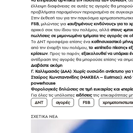
να επηρεάσει αρνητικά την ποιότητα των δανείων
, α
έλλειψη διαφάνειας σε αυτές τις αγορές θα μπορο
προβλήματα παραμείνουν περιορισμένα σε συγκεκρι
Στην έκθεσή του για την παγκόσμια χρηματοπιστωτικ
FSB
, μιλώντας για
«αυξημένους κινδύνους» για το 
αρχικό σοκ του ίδιου του πολέμου, αλλά
στους «μηχ
πωλήσεις σε μεμονωμένα τμήματα της αγοράς σε οξ
Το ΔΝΤ προσφέρει επίσης ένα
καθησυχαστικό μήνυ
από την έναρξη του πολέμου,
το «επίπεδο πίεσης» 
κρίσεων
. Προς το παρόν,
εξακολουθεί να υπάρχει έ
αντίδραση της αγοράς θα μπορούσε επίσης να σημαί
Διαβάστε ακόμη
Γ. Καλλιμασιάς (ΔΑΑ): Χωρίς ουσιώδη αντίκτυπο για
Σταύρος Κωνσταντινίδης (ΜΑΚΒΕΛ – Eurimac): Από 
powerhouse
Φορολογικές δηλώσεις σε τιμή ευκαιρίας και «περί
Για όλες τις υπόλοιπες
ειδήσεις
της επικαιρότητας μπ
ΔΝΤ
αγορές
FSB
χρηματοπιστωτι
ΣXETIKA NEA