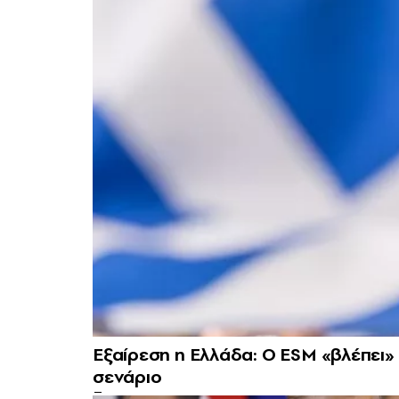
Εξαίρεση η Ελλάδα: Ο ESM «βλέπει»
σενάριο