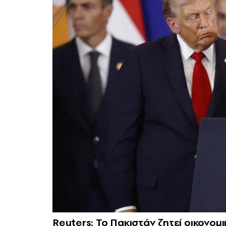
Reuters: Το Πακιστάν ζητεί οικονομι