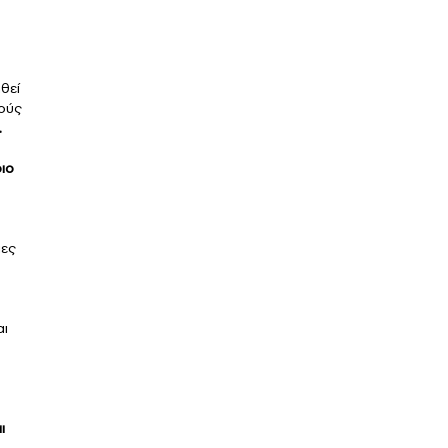
ηθεί
ούς
.
ιο
ιες
αι
ό
ι