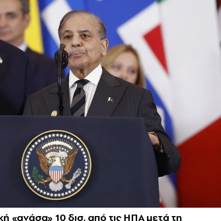
κή «ανάσα» 10 δισ. από τις ΗΠΑ μετά τη