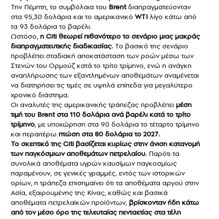
Την Πέμπτη, το συμβόλαια του
Brent
διαπραγματεύονταν
στα 95,30 δολάρια και το αμερικανικό
WTI
λίγο κάτω από
τα 93 δολάρια το βαρέλι.
Ωστόσο,
η Citi θεωρεί πιθανότερο το σενάριο μιας μακράς
διαπραγματευτικής διαδικασίας.
Το βασικό της σενάριο
προβλέπει σταδιακή αποκατάσταση των ροών μέσω των
Στενών του Ορμούζ κατά το τρίτο τρίμηνο, ενώ η ανάγκη
αναπλήρωσης των εξαντλημένων αποθεμάτων αναμένεται
να διατηρήσει τις τιμές σε υψηλά επίπεδα για μεγαλύτερο
χρονικό διάστημα.
Οι αναλυτές της αμερικανικής τράπεζας προβλέπει
μέση
τιμή του Brent στα 110 δολάρια ανά βαρέλι κατά το τρίτο
τρίμηνο
, με υποχώρηση στα 90 δολάρια το τέταρτο τρίμηνο
και περαιτέρω
πτώση στα 80 δολάρια το 2027.
Το σκεπτικό της Citi βασίζεται κυρίως στην άνιση κατανομή
των παγκόσμιων αποθεμάτων πετρελαίου.
Παρότι τα
συνολικά αποθέματα υγρών καυσίμων παγκοσμίως
παραμένουν, σε γενικές γραμμές, εντός των ιστορικών
ορίων, η τράπεζα επισημαίνει ότι τα αποθέματα αργού στην
Ασία, εξαιρουμένης της Κίνας, καθώς και βασικά
αποθέματα πετρελαϊκών προϊόντων,
βρίσκονταν ήδη κάτω
από τον μέσο όρο της τελευταίας πενταετίας στα τέλη