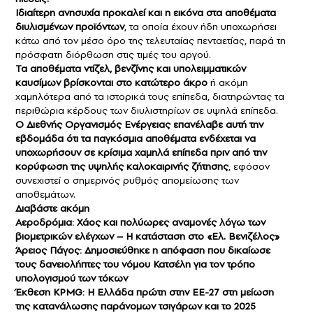
Ιδιαίτερη ανησυχία προκαλεί και η εικόνα στα αποθέματα
διυλισμένων προϊόντων
, τα οποία έχουν ήδη υποχωρήσει
κάτω από τον μέσο όρο της τελευταίας πενταετίας, παρά τη
πρόσφατη διόρθωση στις τιμές του αργού.
Τα αποθέματα ντίζελ, βενζίνης και υπολειμματικών
καυσίμων βρίσκονται στο κατώτερο άκρο
ή ακόμη
χαμηλότερα από τα ιστορικά τους επίπεδα, διατηρώντας τα
περιθώρια κέρδους των διυλιστηρίων σε υψηλά επίπεδα.
Ο Διεθνής Οργανισμός Ενέργειας επανέλαβε αυτή την
εβδομάδα ότι τα παγκόσμια αποθέματα ενδέχεται να
υποχωρήσουν σε κρίσιμα χαμηλά επίπεδα πριν από την
κορύφωση της υψηλής καλοκαιρινής ζήτησης
, εφόσον
συνεχιστεί ο σημερινός ρυθμός απομείωσης των
αποθεμάτων.
Διαβάστε ακόμη
Αεροδρόμια: Χάος και πολύωρες αναμονές λόγω των
βιομετρικών ελέγχων – Η κατάσταση στο «Ελ. Βενιζέλος»
Άρειος Πάγος: Δημοσιεύθηκε η απόφαση που δικαίωσε
τους δανειολήπτες του νόμου Κατσέλη για τον τρόπο
υπολογισμού των τόκων
Έκθεση KPMG: Η Ελλάδα πρώτη στην ΕΕ-27 στη μείωση
της κατανάλωσης παράνομων τσιγάρων και το 2025