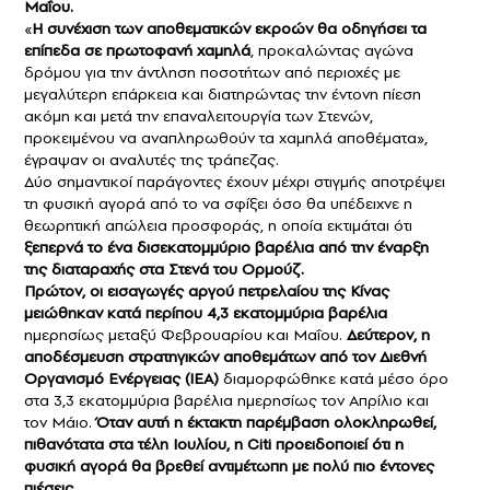
Μαΐου.
«
Η συνέχιση των αποθεματικών εκροών θα οδηγήσει τα
επίπεδα σε πρωτοφανή χαμηλά
, προκαλώντας αγώνα
δρόμου για την άντληση ποσοτήτων από περιοχές με
μεγαλύτερη επάρκεια και διατηρώντας την έντονη πίεση
ακόμη και μετά την επαναλειτουργία των Στενών,
προκειμένου να αναπληρωθούν τα χαμηλά αποθέματα»,
έγραψαν οι αναλυτές της τράπεζας.
Δύο σημαντικοί παράγοντες έχουν μέχρι στιγμής αποτρέψει
τη φυσική αγορά από το να σφίξει όσο θα υπέδειχνε η
θεωρητική απώλεια προσφοράς, η οποία εκτιμάται ότι
ξεπερνά το ένα δισεκατομμύριο βαρέλια από την έναρξη
της διαταραχής στα Στενά του Ορμούζ.
Πρώτον, οι εισαγωγές αργού πετρελαίου της Κίνας
μειώθηκαν κατά περίπου 4,3 εκατομμύρια βαρέλια
ημερησίως μεταξύ Φεβρουαρίου και Μαΐου.
Δεύτερον, η
αποδέσμευση στρατηγικών αποθεμάτων από τον Διεθνή
Οργανισμό Ενέργειας (IEA)
διαμορφώθηκε κατά μέσο όρο
στα 3,3 εκατομμύρια βαρέλια ημερησίως τον Απρίλιο και
τον Μάιο.
Όταν αυτή η έκτακτη παρέμβαση ολοκληρωθεί,
πιθανότατα στα τέλη Ιουλίου, η Citi προειδοποιεί ότι η
φυσική αγορά θα βρεθεί αντιμέτωπη με πολύ πιο έντονες
πιέσεις.