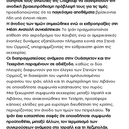
οδήγησε τους αναλυτές της
Citigroup
να διατηρήσουν την
ανοδική βραχυπρόθεσμη πρόβλεψή τους για τις τιμές
,
προειδοποιώντας ότι τα
παγκόσμια αποθέματα
βρίσκονται
ήδη υπό έντονη πίεση.
Η άνοδος των τιμών σημειώθηκε ενώ οι εχθροπραξίες στη
Μέση Ανατολή συνεχίστηκαν.
Το Ιράν πραγματοποίησε
επίθεση στο αεροδρόμιο του Κουβέιτ, ενώ οι αμερικανικές
ένοπλες δυνάμεις εξαπέλυσαν πλήγματα κοντά στα Στενά
του Ορμούζ, υπογραμμίζοντας την εύθραυστη φύση της
εκεχειρίας.
Οι διαπραγματεύσεις ανάμεσα στην Ουάσιγκτον και την
Τεχεράνη παραμένουν σε αδιέξοδο
, καθώς οι δύο
πλευρές διαφωνούν για τον έλεγχο των Στενών του
Ορμούζ, τη διαχείριση του υψηλά εμπλουτισμένου
ουρανίου του Ιράν, αλλά και τη συμπερίληψη του Λιβάνου
σε οποιαδήποτε συμφωνία κατάπαυσης του πυρός.
Μια ξεχωριστή συμφωνία εκεχειρίας μεταξύ Ισραήλ και
Λιβάνου, που ανακοινώθηκε την Τετάρτη, προσέφερε
κάποιες ελπίδες για μια ευρύτερη διευθέτηση της κρίσης,
περιορίζοντας την άνοδο των τιμών του πετρελαίου.
Το
Ιράν έχει καταστήσει σαφές ότι οποιαδήποτε συμφωνία
προϋποθέτει, μεταξύ άλλων, τον τερματισμό των
συγκρούσεων ανάμεσα στο Ισραήλ και τη Χεζμπολάχ.