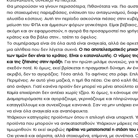
καταναλωτής συνεχίζει να πιέζεται.
Θα μπορούσαν να γίνουν περισσότερα; Πιθανότατα ναι. Πιο αυστη
πιο στοχευμένες παρεμβάσεις, ενίσχυση του ανταγωνισμού, διαφ
αλυσίδα κόστους. Αυτή την περίοδο ασκούνται πιέσεις στην κυβέ
μείωση του ΦΠΑ και έμμεσων φόρων γενικότερα. Είμαι βέβαιος,
ακόμη και αν εφαρμοστούν, η αγορά θα προσαρμοστεί πιο γρήγ
κράτος και θα βάλει στην… τσέπη το όφελος.
Το συμπέρασμα είναι ότι όλα αυτά είναι αναγκαία, αλλά όχι αρκετά
μια αλήθεια που δεν λέγεται συχνά.
Ο πιο αποτελεσματικός μηχα
των τιμών δεν είναι το κράτος. Είναι ο καταναλωτής. Ο νόμος 
και της ζήτησης στην πράξη
. Για την πρώτη μιλάμε συνεχώς, για τ
σχεδόν ποτέ. Κι όμως, εκεί βρίσκεται η πραγματική δύναμη. Αν έν
ακριβό, δεν το αγοράζεις. Τόσο απλά. Το αφήνεις στο ράφι. Επιλ
Περιμένεις. Αν αυτό γίνει μαζικά, η τιμή θα πέσει. Οχι από καλή θ
από ανάγκη. Γιατί κανένα προϊόν δεν μπορεί να μένει απούλητο επ
Καμία επιχείρηση δεν αντέχει χωρίς τζίρο. Κι όμως, τι κάνουμε στ
Διαμαρτυρόμαστε και αγοράζουμε, γκρινιάζουμε και πληρώνουμ
καταγγέλλουμε και συνεχίζουμε κανονικά. Σαν να μην υπάρχει εν
να είναι όλα αναγκαία και αναπόφευκτα.
Υπάρχουν κατηγορίες προϊόντων όπου η επιλογή είναι υπαρκτή. 
προϊόντα που μπορούν να αντικατασταθούν. Υπάρχουν μάρκες π
τιμωρηθούν. Κι εκεί ακριβώς
πρέπει να μετατοπιστεί η στάση το
Οχι γενικά και αόριστα, αλλά στοχευμένα, επίμονα, με συνέπεια. 