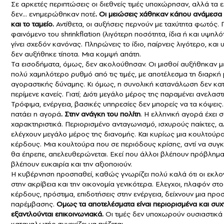
Σε αρκετές περιπτώσεις οι διεθνείς τιμές υποχώρησαν, αλλά τα 
δεν… ενημερώθηκαν ποτέ
. Οι μειώσεις χάθηκαν κάπου ανάμεσα
και το ταμείο.
Αντίθετα, οι αυξήσεις περνούν με ταχύτητα φωτός.
φαινόμενο του shrinkflation (λιγότερη ποσότητα, ίδια ή και υψηλότ
γίνει σχεδόν κανόνας. Πληρώνεις το ίδιο, παίρνεις λιγότερο, και υ
δεν αυξήθηκε τίποτα. Μια κομψή απάτη.
Τα εισοδήματα, όμως, δεν ακολούθησαν. Οι μισθοί αυξήθηκαν μ
πολύ χαμηλότερο ρυθμό από τις τιμές, με αποτέλεσμα τη διαρκή
αγοραστικής δύναμης. Κι όμως, η συνολική κατανάλωση δεν κα
περίμενε κανείς. Γιατί; Διότι μεγάλο μέρος της παραμένει ανελαστ
Τρόφιμα, ενέργεια, βασικές υπηρεσίες δεν μπορείς να τα κόψεις
πατάει η αγορά
. Στην ανάγκη του πολίτη
. Η ελληνική αγορά έχει 
χαρακτηριστικά. Περιορισμένο ανταγωνισμό, ισχυρούς παίκτες, 
ελέγχουν μεγάλο μέρος της διανομής. Και κυρίως μια κουλτούρ
κέρδους. Μια κουλτούρα που σε περιόδους κρίσης, αντί να συγκ
θα έπρεπε, απελευθερώνεται. Εκεί που άλλοι βλέπουν πρόβλημα
βλέπουν ευκαιρία και την αξιοποιούν.
Η κυβέρνηση προσπαθεί, καθώς γνωρίζει πολύ καλά ότι οι εκλογ
στην ακρίβεια και την οικονομία γενικότερα. Ελεγχοι, πλαφόν στ
κέρδους, πρόστιμα, επιδοτήσεις στην ενέργεια, δείχνουν μια προ
παρέμβασης.
Ομως τα αποτελέσματα είναι περιορισμένα και συχ
εξαντλούνται επικοινωνιακά.
Οι τιμές δεν υποχωρούν ουσιαστικά 