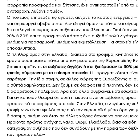
ισορροπία προσφοράς και ζήτησης, έχει αντικατασταθεί από το 
αναταραχή; Αυξάνεις τιμές».
Ο πόλεμος επηρεάζει τις αγορές, αυξάνει το κόστος ενέργειας
και δημιουργεί αβεβαιότητα. Δεν εξηγεί όμως τα πάντα και σίγου
δικαιολογεί το εύρος των αυξήσεων που βλέπουμε. Γιατί όταν μια
20% ή 30% και το πραγματικό κόστος έχει αυξηθεί πολύ λιγότερο,
μιλάμε για προσαρμογή, μιλάμε για εκμετάλλευση. Τα στοιχεία είν
αποκαλυπτικά.
Ο πληθωρισμός στην Ελλάδα, ιδιαίτερα στα τρόφιμα, κινήθηκε τα
χρόνια συστηματικά πάνω από τον μέσο όρο της Ευρωπαϊκής Ε
βασικά προϊόντα
, οι αυξήσεις άγγιξαν ή και ξεπέρασαν το 30% μ
τριετία, σύμφωνα με τα επίσημα στοιχεία
. Η… πραγματικότητα είνα
χειρότερη. Την ίδια στιγμή, σε άλλες χώρες της Ευρωζώνης οι α
αισθητά χαμηλότερες. Δεν ζούμε σε διαφορετικό πλανήτη, δεν έ
διαφορετικούς πολέμους. Αρα κάτι άλλο συμβαίνει, κάτι εσωτερι
Και αν κάποιος θεωρεί ότι αυτή η εικόνα είναι υπερβολική, αρκεί 
προσεκτικά τα επιμέρους στοιχεία. Στην Ελλάδα, ο λεγόμενος 
τροφίμων» είναι υψηλότερος από τον ευρωπαϊκό μέσο όρο για 
διάστημα, ακόμη και όταν σε άλλες χώρες άρχισε να αποκλιμακώ
Προϊόντα πρώτης ανάγκης, γάλα, ψωμί, ελαιόλαδο, βασικά είδη
κατέγραψαν αυξήσεις που δεν συνάδουν με την πορεία των διεθ
των πρώτων υλών.