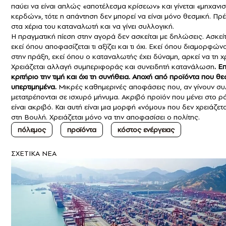
παύει να είναι απλώς «αποτέλεσμα κρίσεων» και γίνεται «μηχαν
κερδών», τότε η απάντηση δεν μπορεί να είναι μόνο θεσμική. Πρέ
στα χέρια του καταναλωτή και να γίνει συλλογική.
Η πραγματική πίεση στην αγορά δεν ασκείται με δηλώσεις. Ασκείτ
εκεί όπου αποφασίζεται τι αξίζει και τι όχι. Εκεί όπου διαμορφώνο
στην πράξη, εκεί όπου ο καταναλωτής έχει δύναμη, αρκεί να τη χ
Χρειάζεται αλλαγή συμπεριφοράς και συνειδητή κατανάλωση
. Ε
κριτήριο την τιμή και όχι τη συνήθεια. Αποχή από προϊόντα που θ
υπερτιμημένα.
Μικρές καθημερινές αποφάσεις που, αν γίνουν συ
μετατρέπονται σε ισχυρό μήνυμα. Ακριβό προϊόν που μένει στο ρ
είναι ακριβό. Και αυτή είναι μια μορφή «νόμου» που δεν χρειάζετ
στη Βουλή. Χρειάζεται μόνο να την αποφασίσει ο πολίτης.
πόλεμος
προϊόντα
κόστος ενέργειας
ΣXETIKA NEA