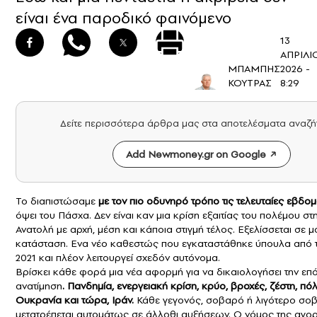
είναι ένα παροδικό φαινόμενο
13
ΑΠΡΙΛΙ
ΜΠΑΜΠΗΣ
2026 -
ΚΟΥΤΡΑΣ
8:29
Δείτε περισσότερα άρθρα μας στα αποτελέσματα αναζή
Add Newmoney.gr on Google
Το διαπιστώσαμε
με τον πιο οδυνηρό τρόπο τις τελευταίες εβδο
όψει του Πάσχα. Δεν είναι καν μια κρίση εξαιτίας του πολέμου σ
Ανατολή με αρχή, μέση και κάποια στιγμή τέλος. Εξελίσσεται σε μ
κατάσταση. Ενα νέο καθεστώς που εγκαταστάθηκε ύπουλα από 
2021 και πλέον λειτουργεί σχεδόν αυτόνομα.
Βρίσκει κάθε φορά μια νέα αφορμή για να δικαιολογήσει την επ
ανατίμηση
. Πανδημία, ενεργειακή κρίση, κρύο, βροχές, ζέστη, πό
Ουκρανία και τώρα, Ιράν.
Κάθε γεγονός, σοβαρό ή λιγότερο σο
μετατρέπεται αυτομάτως σε άλλοθι αυξήσεων. Ο νόμος της αγορ