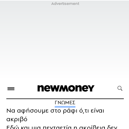
ΓΝΩΜΕΣ
Να αφήσουμε στο ράφι ό,τι είναι
ακριβό
Εδώ και μια πενταετία η ακρίβεια δεν