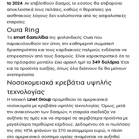
το 2024
. Αν επιβληθούν δασμοί, το κόστος θα επιβαρύνει
αποκλειστικά τους πελάτες, καθώς η θεραπείες για
αισθητικούς λόγους δεν καλύπτονται από τις ασφαλιστικές
εταιρείες.
Oura Ring
Τα
smart δαχτυλίδια
της φινλανδικής Oura που
παρακολουθούν τον ύπνο, την καθημερινή σωματική
δραστηριότητα και τους καρδιακούς παλμούς ενδέχεται να
επηρεαστούν από τους δασμούς. Είναι χαρακτηριστικό ότι το
πιο πρόσφατο μοντέλο έχει αρχική τιμή τα
349 δολάρια
. Έτσι
και τα προϊόντα ευεξίας, όπως όλα δείχνουν δε θα μείνουν
ανεπηρέαστα.
Νοσοκομειακά κρεβάτια υψηλής
τεχνολογίας
Η τσεχική
Linet Group
προμηθεύει τα αμερικανικά
νοσοκομεία με κρεβάτια υψηλής τεχνολογίας. Όμως, μετά
την ανακοίνωση των δασμών, η εταιρεία σχεδιάζει να
αυξήσει τις τιμές και να στραφεί σε ακριβότερα προϊόντα με
μεγαλύτερα περιθώρια κέρδους. Δεδομένου ότι οι πωλήσεις
της στις ΗΠΑ φτάνουν τα 370 εκατομμύρια ευρώ, η πίεση
στο αμερικανικό σύστημα υγείας αναμένεται να αυξηθεί.