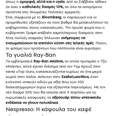
όπως η
ομορφιά, αλλά και η υγεία.
Από το Σάββατο τέθηκε
σε ισχύ ο
καθολικός δασμός 10%,
σε όλα τα εισαγόμενα
προϊόντα στις Ηνωμένες Πολιτείες Αμερικής.
Έτσι, σύμφωνα με το
Bloomberg
, οι παραγωγοί και οι
προμηθευτές εξετάζουν σε ποιο βαθμό θα μετακυλήσουν τις
επιβαρύνσεις στους καταναλωτές. Την πρώτη φορά που η
κυβέρνηση Τραμπ επέβαλε χαμηλότερους δασμούς στην
Κίνα, πολλές εταιρείες δήλωναν
ανήμπορες να
ενσωματώσουν τα επιπλέον κόστη στις τελικές τιμές
. Πλέον,
το φάσμα των προϊόντων που πλήττονται είναι ευρύτερο.
Τα γυαλιά Ray-Ban
Τα εμβληματικά
Ray-Ban
Aviators,
τα οποία προτιμάει ο Τζο
Μπάιντεν, αλλά έγιναν διάσημα από τον Τομ Κρουζ στην
ταινία «Top Gun», κατασκευάζονται κυρίως σε ένα μικρό
χωριό στην Ιταλία. Ανήκουν στην
EssilorLuxottica,
έναν
κολοσσό οπτικών ειδών με αξία άνω των 100
δισεκατομμυρίων ευρώ και εξάγονται παγκοσμίως. Με τον
νέο δασμό 20% που θα ισχύσει από 9 Απριλίου για τις
ευρωπαϊκές εισαγωγές, τα
αξεσουάρ τύπου «Maverick»
ενδέχεται να γίνουν πολυτέλεια
.
Nespresso: Η κάψουλα του καφέ