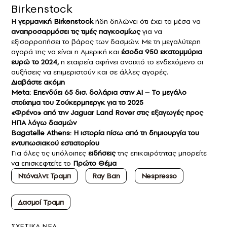
Birkenstock
Η
γερμανική Birkenstock
ήδη δηλώνει ότι έχει τα μέσα να
αναπροσαρμόσει τις τιμές παγκοσμίως
για να
εξισορροπήσει το βάρος των δασμών. Με τη μεγαλύτερη
αγορά της να είναι η Αμερική και
έσοδα 950 εκατομμύρια
ευρώ το 2024,
η εταιρεία αφήνει ανοιχτό το ενδεχόμενο οι
αυξήσεις να επιμεριστούν και σε άλλες αγορές.
Διαβάστε ακόμη
Meta: Επενδύει 65 δισ. δολάρια στην AI – Το μεγάλο
στοίχημα του Ζούκερμπεργκ για το 2025
«Φρένο» από την Jaguar Land Rover στις εξαγωγές προς
ΗΠΑ λόγω δασμών
Bagatelle Athens: Η ιστορία πίσω από τη δημιουργία του
εντυπωσιακού εστιατορίου
Για όλες τις υπόλοιπες
ειδήσεις
της επικαιρότητας μπορείτε
να επισκεφτείτε το
Πρώτο Θέμα
Ντόναλντ Τραμπ
Ray Ban
Nespresso
Δασμοί Τραμπ
ΣXETIKA NEA