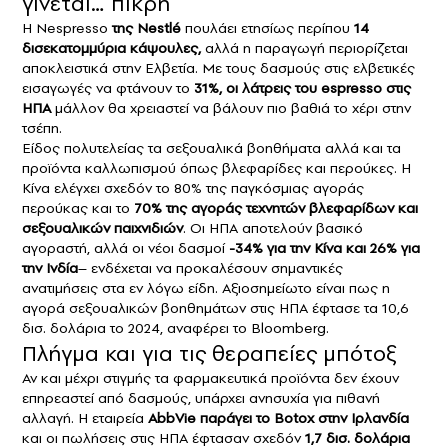
γίνεται… πικρή
Η
Nespresso
της Nestlé
πουλάει ετησίως περίπου
14
δισεκατομμύρια κάψουλες,
αλλά η παραγωγή περιορίζεται
αποκλειστικά στην Ελβετία. Με τους δασμούς στις ελβετικές
εισαγωγές να φτάνουν το
31%, οι λάτρεις του espresso στις
ΗΠΑ
μάλλον θα χρειαστεί να βάλουν πιο βαθιά το χέρι στην
τσέπη.
Είδος πολυτελείας τα σεξουαλικά βοηθήματα αλλά και τα
προϊόντα καλλωπισμού όπως βλεφαρίδες και περούκες. Η
Κίνα ελέγχει σχεδόν το 80% της παγκόσμιας αγοράς
περούκας και το
70% της αγοράς τεχνητών βλεφαρίδων και
σεξουαλικών παιχνιδιών
. Οι ΗΠΑ αποτελούν βασικό
αγοραστή, αλλά οι νέοι δασμοί
-34% για την Κίνα και 26% για
την Ινδία
– ενδέχεται να προκαλέσουν σημαντικές
ανατιμήσεις στα εν λόγω είδη. Αξιοσημείωτο είναι πως η
αγορά σεξουαλικών βοηθημάτων στις ΗΠΑ έφτασε τα 10,6
δισ. δολάρια το 2024, αναφέρει το Βloomberg.
Πλήγμα και για τις θεραπείες μπότοξ
Αν και μέχρι στιγμής τα φαρμακευτικά προϊόντα δεν έχουν
επηρεαστεί από δασμούς, υπάρχει ανησυχία για πιθανή
αλλαγή. Η εταιρεία
AbbVie
παράγει το Botox στην Ιρλανδία
και οι πωλήσεις στις ΗΠΑ έφτασαν σχεδόν
1,7 δισ. δολάρια