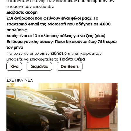
υποτονικών οικονομικών επιδόσεων που δοκίμασαν την
υπομονή των επενδυτών.
Διαβάστε ακόμη
«Οι άνθρωποι που φεύγουν είναι φίλοι μας»: Το
εσωτερικό email της Microsoft που οδήγησε σε 4.800
απολύσεις
Αυτές είναι οι 10 καλύτερες πόλεις για να ζεις (pics)
Επίδομα γονικής άδειας: Ποιοι δικαιούνται έως 758 ευρώ
τον μήνα
Για όλες τις υπόλοιπες
ειδήσεις
της επικαιρότητας
μπορείτε να επισκεφτείτε το
Πρώτο Θέμα
Κίνα
διαμάντια
De Beers
ΣXETIKA NEA