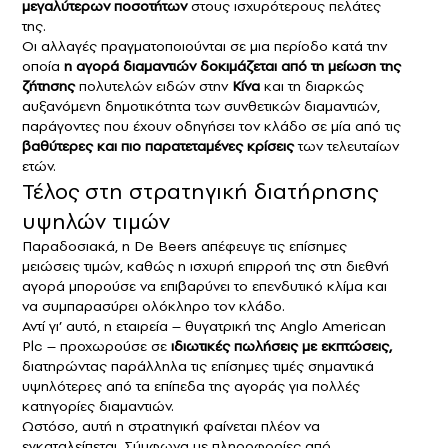
μεγαλύτερων ποσοτήτων
στους ισχυρότερους πελάτες
της.
Οι αλλαγές πραγματοποιούνται σε μια περίοδο κατά την
οποία
η αγορά διαμαντιών δοκιμάζεται από τη μείωση της
ζήτησης
πολυτελών ειδών στην
Κίνα
και τη διαρκώς
αυξανόμενη δημοτικότητα των συνθετικών διαμαντιών,
παράγοντες που έχουν οδηγήσει τον κλάδο σε μία από τις
βαθύτερες και πιο παρατεταμένες κρίσεις
των τελευταίων
ετών.
Τέλος στη στρατηγική διατήρησης
υψηλών τιμών
Παραδοσιακά, η De Beers απέφευγε τις επίσημες
μειώσεις τιμών, καθώς η ισχυρή επιρροή της στη διεθνή
αγορά μπορούσε να επιβαρύνει το επενδυτικό κλίμα και
να συμπαρασύρει ολόκληρο τον κλάδο.
Αντί γι’ αυτό, η εταιρεία – θυγατρική της Anglo American
Plc – προχωρούσε σε
ιδιωτικές πωλήσεις με εκπτώσεις,
διατηρώντας παράλληλα τις επίσημες τιμές σημαντικά
υψηλότερες από τα επίπεδα της αγοράς για πολλές
κατηγορίες διαμαντιών.
Ωστόσο, αυτή η στρατηγική φαίνεται πλέον να
εγκαταλείπεται. Σύμφωνα με πληροφορίες από