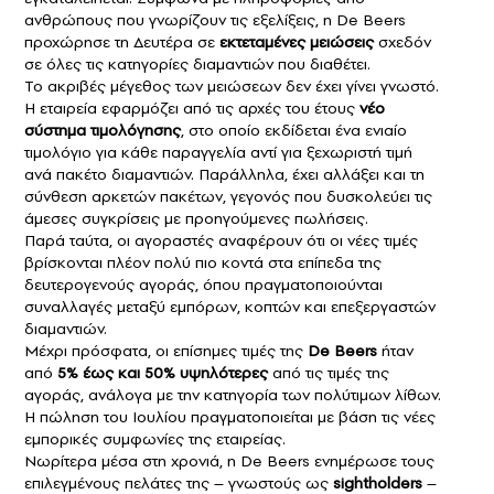
ανθρώπους που γνωρίζουν τις εξελίξεις, η De Beers
προχώρησε τη Δευτέρα σε
εκτεταμένες μειώσεις
σχεδόν
σε όλες τις κατηγορίες διαμαντιών που διαθέτει.
Το ακριβές μέγεθος των μειώσεων δεν έχει γίνει γνωστό.
Η εταιρεία εφαρμόζει από τις αρχές του έτους
νέο
σύστημα τιμολόγησης
, στο οποίο εκδίδεται ένα ενιαίο
τιμολόγιο για κάθε παραγγελία αντί για ξεχωριστή τιμή
ανά πακέτο διαμαντιών. Παράλληλα, έχει αλλάξει και τη
σύνθεση αρκετών πακέτων, γεγονός που δυσκολεύει τις
άμεσες συγκρίσεις με προηγούμενες πωλήσεις.
Παρά ταύτα, οι αγοραστές αναφέρουν ότι οι νέες τιμές
βρίσκονται πλέον πολύ πιο κοντά στα επίπεδα της
δευτερογενούς αγοράς, όπου πραγματοποιούνται
συναλλαγές μεταξύ εμπόρων, κοπτών και επεξεργαστών
διαμαντιών.
Μέχρι πρόσφατα, οι επίσημες τιμές της
De Beers
ήταν
από
5% έως και 50% υψηλότερες
από τις τιμές της
αγοράς, ανάλογα με την κατηγορία των πολύτιμων λίθων.
Η πώληση του Ιουλίου πραγματοποιείται με βάση τις νέες
εμπορικές συμφωνίες της εταιρείας.
Νωρίτερα μέσα στη χρονιά, η De Beers ενημέρωσε τους
επιλεγμένους πελάτες της – γνωστούς ως
sightholders
–