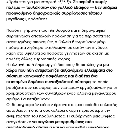
«Πρόκειται για μια ιστορική εξέλιξη.
Σε περίοδο χωρίς
πόλεμο — τουλάχιστον στο γαλλικό έδαφος — δεν υπάρχει
προηγούμενο δημογραφικής συρρίκνωσης τέτοιου
μεγέθους
», πρόσθεσε.
Παρότι η γήρανση του πληθυσμού και η δημογραφική
συρρίκνωση αποτελούν πρόκληση για τις περισσότερες
ανεπτυγμένες οικονομίες, η Γαλλία θεωρούνταν μέχρι
πρόσφατα λιγότερο εκτεθειμένη σε αυτόν τον κίνδυνο,
χάρη στα υψηλότερα ποσοστά γεννήσεων σε σχέση με
πολλές άλλες ευρωπαϊκές χώρες.
Η αλλαγή αυτή δημιουργεί ιδιαίτερες δυσκολίες
για μια
χώρα που ήδη αντιμετωπίζει αυξανόμενα ελλείμματα στο
σύστημα κοινωνικής ασφάλισης και διαθέτει ένα
εκτεταμένο δημόσιο συνταξιοδοτικό σύστημα
, το οποίο
βασίζεται στις εισφορές των νεότερων εργαζομένων για τη
χρηματοδότηση των συντάξεων ενός ολοένα μεγαλύτερου
αριθμού συνταξιούχων.
Οι δημογραφικές πιέσεις έρχονται σε μια περίοδο πολιτικής
αστάθειας, η οποία δυσκολεύει ακόμη περισσότερο την
αντιμετώπιση του προβλήματος. Η κυβέρνηση μειοψηφίας
αναγκάστηκε
να παγώσει μεταρρυθμίσεις στο
συνταξιοδοτικό σύστημα και να αποδεχθεί υψηλότερες