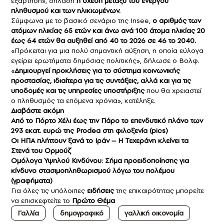
εξάρτηση», δηλαδή
η σχέση μεταξύ του ενεργού
πληθυσμού και των ηλικιωμένων.
Σύμφωνα με το βασικό σενάριο της Insee,
ο αριθμός των
ατόμων ηλικίας 65 ετών και άνω ανά 100 άτομα ηλικίας 20
έως 64 ετών θα αυξηθεί από 40 το 2026 σε 46 το 2040.
«Πρόκειται για μια πολύ σημαντική αύξηση, η οποία εύλογα
εγείρει ερωτήματα δημόσιας πολιτικής», δήλωσε ο Βολφ.
«
Δημιουργεί προκλήσεις για το σύστημα κοινωνικής
προστασίας, ιδιαίτερα για τις συντάξεις, αλλά και για τις
υποδομές και τις υπηρεσίες υποστήριξης
που θα χρειαστεί
ο πληθυσμός τα επόμενα χρόνια», κατέληξε.
Διαβάστε ακόμη
Από το Πόρτο Χέλι έως την Πάρο το επενδυτικό πλάνο των
293 εκατ. ευρώ της Prodea στη φιλοξενία (pics)
Οι ΗΠΑ πλήττουν ξανά το Ιράν – Η Τεχεράνη κλείνει τα
Στενά του Ορμούζ
Ομόλογα Υψηλού Κινδύνου: Σήμα προειδοποίησης για
κίνδυνο στασιμοπληθωρισμού λόγω του πολέμου
(γραφήματα)
Για όλες τις υπόλοιπες
ειδήσεις
της επικαιρότητας μπορείτε
να επισκεφτείτε το
Πρώτο Θέμα
Γαλλία
δημογραφικό
γαλλική οικονομία