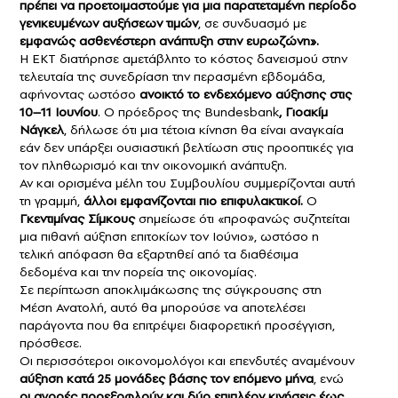
πρέπει να προετοιμαστούμε για μια παρατεταμένη περίοδο
γενικευμένων αυξήσεων τιμών
, σε συνδυασμό με
εμφανώς ασθενέστερη ανάπτυξη στην ευρωζώνη».
Η ΕΚΤ διατήρησε αμετάβλητο το κόστος δανεισμού στην
τελευταία της συνεδρίαση την περασμένη εβδομάδα,
αφήνοντας ωστόσο
ανοικτό το ενδεχόμενο αύξησης στις
10–11 Ιουνίου
. Ο πρόεδρος της Bundesbank
, Γιοακίμ
Νάγκελ
, δήλωσε ότι μια τέτοια κίνηση θα είναι αναγκαία
εάν δεν υπάρξει ουσιαστική βελτίωση στις προοπτικές για
τον πληθωρισμό και την οικονομική ανάπτυξη.
Αν και ορισμένα μέλη του Συμβουλίου συμμερίζονται αυτή
τη γραμμή,
άλλοι εμφανίζονται πιο επιφυλακτικοί.
Ο
Γκεντιμίνας Σίμκους
σημείωσε ότι «προφανώς συζητείται
μια πιθανή αύξηση επιτοκίων τον Ιούνιο», ωστόσο η
τελική απόφαση θα εξαρτηθεί από τα διαθέσιμα
δεδομένα και την πορεία της οικονομίας.
Σε περίπτωση αποκλιμάκωσης της σύγκρουσης στη
Μέση Ανατολή, αυτό θα μπορούσε να αποτελέσει
παράγοντα που θα επιτρέψει διαφορετική προσέγγιση,
πρόσθεσε.
Οι περισσότεροι οικονομολόγοι και επενδυτές αναμένουν
αύξηση κατά 25 μονάδες βάσης τον επόμενο μήνα
, ενώ
οι αγορές προεξοφλούν και δύο επιπλέον κινήσεις έως