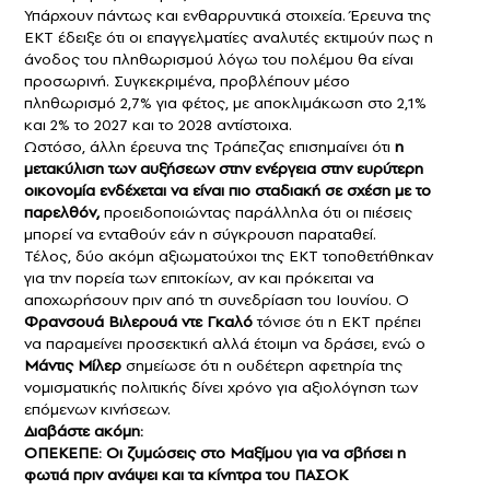
Υπάρχουν πάντως και ενθαρρυντικά στοιχεία. Έρευνα της
ΕΚΤ έδειξε ότι οι επαγγελματίες αναλυτές εκτιμούν πως η
άνοδος του πληθωρισμού λόγω του πολέμου θα είναι
προσωρινή. Συγκεκριμένα, προβλέπουν μέσο
πληθωρισμό 2,7% για φέτος, με αποκλιμάκωση στο 2,1%
και 2% το 2027 και το 2028 αντίστοιχα.
Ωστόσο, άλλη έρευνα της Τράπεζας επισημαίνει ότι
η
μετακύλιση των αυξήσεων στην ενέργεια στην ευρύτερη
οικονομία ενδέχεται να είναι πιο σταδιακή σε σχέση με το
παρελθόν,
προειδοποιώντας παράλληλα ότι οι πιέσεις
μπορεί να ενταθούν εάν η σύγκρουση παραταθεί.
Τέλος, δύο ακόμη αξιωματούχοι της ΕΚΤ τοποθετήθηκαν
για την πορεία των επιτοκίων, αν και πρόκειται να
αποχωρήσουν πριν από τη συνεδρίαση του Ιουνίου. Ο
Φρανσουά Βιλερουά ντε Γκαλό
τόνισε ότι η ΕΚΤ πρέπει
να παραμείνει προσεκτική αλλά έτοιμη να δράσει, ενώ ο
Μάντις Μίλερ
σημείωσε ότι η ουδέτερη αφετηρία της
νομισματικής πολιτικής δίνει χρόνο για αξιολόγηση των
επόμενων κινήσεων.
Διαβάστε ακόμη:
ΟΠΕΚΕΠΕ: Οι ζυμώσεις στο Μαξίμου για να σβήσει η
φωτιά πριν ανάψει και τα κίνητρα του ΠΑΣΟΚ