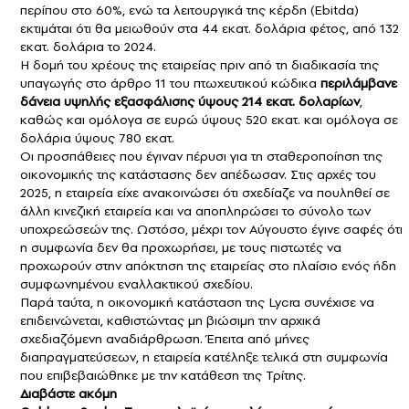
περίπου στο 60%, ενώ τα λειτουργικά της κέρδη (Ebitda)
εκτιμάται ότι θα μειωθούν στα 44 εκατ. δολάρια φέτος, από 132
εκατ. δολάρια το 2024.
Η δομή του χρέους της εταιρείας πριν από τη διαδικασία της
υπαγωγής στο άρθρο 11 του πτωχευτικού κώδικα
περιλάμβανε
δάνεια υψηλής εξασφάλισης ύψους 214 εκατ. δολαρίων
,
καθώς και ομόλογα σε ευρώ ύψους 520 εκατ. και ομόλογα σε
δολάρια ύψους 780 εκατ.
Οι προσπάθειες που έγιναν πέρυσι για τη σταθεροποίηση της
οικονομικής της κατάστασης δεν απέδωσαν. Στις αρχές του
2025, η εταιρεία είχε ανακοινώσει ότι σχεδίαζε να πουληθεί σε
άλλη κινεζική εταιρεία και να αποπληρώσει το σύνολο των
υποχρεώσεών της. Ωστόσο, μέχρι τον Αύγουστο έγινε σαφές ότι
η συμφωνία δεν θα προχωρήσει, με τους πιστωτές να
προχωρούν στην απόκτηση της εταιρείας στο πλαίσιο ενός ήδη
συμφωνημένου εναλλακτικού σχεδίου.
Παρά ταύτα, η οικονομική κατάσταση της Lycra συνέχισε να
επιδεινώνεται, καθιστώντας μη βιώσιμη την αρχικά
σχεδιαζόμενη αναδιάρθρωση. Έπειτα από μήνες
διαπραγματεύσεων, η εταιρεία κατέληξε τελικά στη συμφωνία
που επιβεβαιώθηκε με την κατάθεση της Τρίτης.
Διαβάστε ακόμη