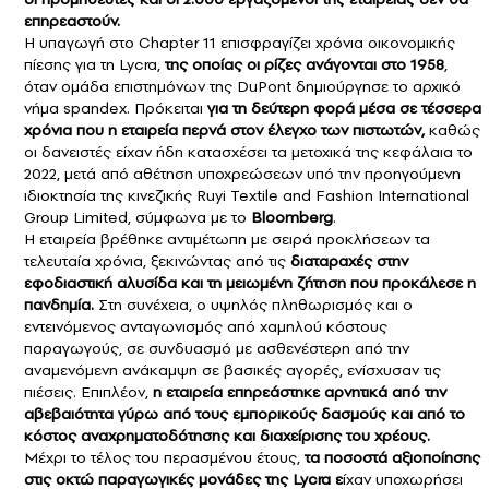
επηρεαστούν.
Η υπαγωγή στο Chapter 11 επισφραγίζει χρόνια οικονομικής
πίεσης για τη Lycra,
της οποίας οι ρίζες ανάγονται στο 1958
,
όταν ομάδα επιστημόνων της DuPont δημιούργησε το αρχικό
νήμα spandex. Πρόκειται
για τη δεύτερη φορά μέσα σε τέσσερα
χρόνια που η εταιρεία περνά στον έλεγχο των πιστωτών,
καθώς
οι δανειστές είχαν ήδη κατασχέσει τα μετοχικά της κεφάλαια το
2022, μετά από αθέτηση υποχρεώσεων υπό την προηγούμενη
ιδιοκτησία της κινεζικής Ruyi Textile and Fashion International
Group Limited, σύμφωνα με το
Bloomberg
.
Η εταιρεία βρέθηκε αντιμέτωπη με σειρά προκλήσεων τα
τελευταία χρόνια, ξεκινώντας από τις
διαταραχές στην
εφοδιαστική αλυσίδα και τη μειωμένη ζήτηση που προκάλεσε η
πανδημία.
Στη συνέχεια, ο υψηλός πληθωρισμός και ο
εντεινόμενος ανταγωνισμός από χαμηλού κόστους
παραγωγούς, σε συνδυασμό με ασθενέστερη από την
αναμενόμενη ανάκαμψη σε βασικές αγορές, ενίσχυσαν τις
πιέσεις. Επιπλέον,
η εταιρεία επηρεάστηκε αρνητικά από την
αβεβαιότητα γύρω από τους εμπορικούς δασμούς και από το
κόστος αναχρηματοδότησης και διαχείρισης του χρέους.
Μέχρι το τέλος του περασμένου έτους,
τα ποσοστά αξιοποίησης
στις οκτώ παραγωγικές μονάδες της Lycra ε
ίχαν υποχωρήσει