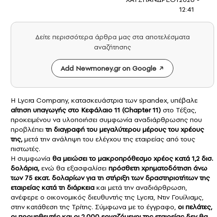
12:41
Δείτε περισσότερα άρθρα μας στα αποτελέσματα
αναζήτησης
Add Newmoney.gr on Google
Η Lycra Company, κατασκευάστρια των spandex, υπέβαλε
αίτηση υπαγωγής στο Κεφάλαιο 11 (Chapter 11)
στο Τέξας,
προκειμένου να υλοποιήσει συμφωνία αναδιάρθρωσης που
προβλέπει
τη διαγραφή του μεγαλύτερου μέρους του χρέους
της,
μετά την ανάληψη του ελέγχου της εταιρείας από τους
πιστωτές.
Η συμφωνία
θα μειώσει το μακροπρόθεσμο χρέος κατά 1,2 δισ.
δολάρια,
ενώ θα εξασφαλίσει
πρόσθετη χρηματοδότηση άνω
των 75 εκατ. δολαρίων για τη στήριξη των δραστηριοτήτων της
εταιρείας κατά τη διάρκεια
και μετά την αναδιάρθρωση,
ανέφερε ο οικονομικός διευθυντής της Lycra, Ντιν Γουίλιαμς,
στην κατάθεση της Τρίτης. Σύμφωνα με το έγγραφο,
οι πελάτες,
οι προμηθευτές και οι 2.000 εργαζόμενοι της εταιρείας δεν θα