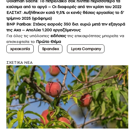
Goldman Sachs: Το πετρελαϊκό σοκ πλήττει περισσότερο τα
καύσιμα από το αργό – Οι διαφορές από την κρίση του 2022
ΕΛΣΤΑΤ: Αυξήθηκαν κατά 9,5% οι κενές θέσεις εργασίας το δ’
τρίμηνο 2025 (γράφημα)
BNP Paribas: Στόχος εισροές 350 δισ. ευρώ μετά την εξαγορά
της Axa – Απολύει 1.200 εργαζόμενους
Για όλες τις υπόλοιπες
ειδήσεις
της επικαιρότητας μπορείτε να
επισκεφτείτε το
Πρώτο Θέμα
χρεοκοπία
Spandex
Lycra Company
ΣXETIKA NEA