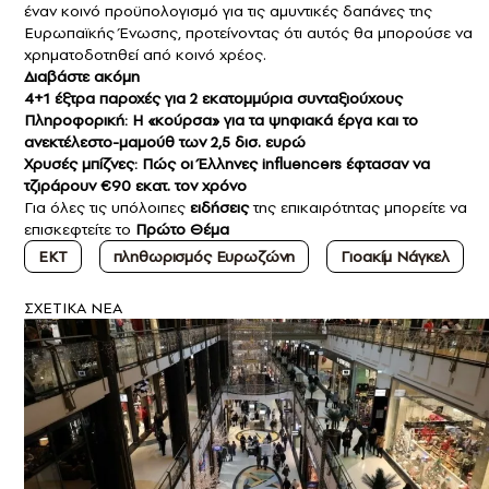
έναν κοινό προϋπολογισμό για τις αμυντικές δαπάνες της
Ευρωπαϊκής Ένωσης, προτείνοντας ότι αυτός θα μπορούσε να
χρηματοδοτηθεί από κοινό χρέος.
Διαβάστε ακόμη
4+1 έξτρα παροχές για 2 εκατομμύρια συνταξιούχους
Πληροφορική: Η «κούρσα» για τα ψηφιακά έργα και το
ανεκτέλεστο-μαμούθ των 2,5 δισ. ευρώ
Χρυσές μπίζνες: Πώς οι Έλληνες influencers έφτασαν να
τζιράρουν €90 εκατ. τον χρόνο
Για όλες τις υπόλοιπες
ειδήσεις
της επικαιρότητας μπορείτε να
επισκεφτείτε το
Πρώτο Θέμα
ΕΚΤ
πληθωρισμός Ευρωζώνη
Γιοακίμ Νάγκελ
ΣXETIKA NEA