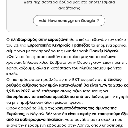
Δείτε περισσότερα άρθρα μας στα αποτελέσματα
αναζήτησης
Add Newmoney.gr on Google
Ο
πληθωρισμός στην ευρωζώνη
θα επιτύχει πιθανώς τον στόχο
του 2% της
Ευρωπαϊκής Κεντρικής Τράπεζας
τα επόμενα χρόνια,
σύμφωνα με τον πρόεδρο της Bundesbank
Γιοακίμ Νάγκελ.
«Φαίνεται ότι είμαστε σχεδόν στο στόχο μας για τα επόμενα
χρόνια», δήλωσε χθες Σάββατο στην Ουάσινγκτον. «Δεν πρέπει ν
εφησυχάζουμε, αλλά η κατάσταση του πληθωρισμού φαίνεται
καλή».
Οι πιο πρόσφατες προβλέψεις της ΕΚΤ εκτιμούν ότι
ο ετήσιος
ρυθμός αύξησης των τιμών καταναλωτή θα είναι 1,7% το 2026 κα
1,9% το 2027.
Αυτό επέτρεψε στους αξιωματούχους
να
διατηρήσουν τα επιτόκια αμετάβλητα από τον Ιούνιο,
με τις αγορέ
να μην προβλέπουν άλλη μείωση φέτος .
Όσον αφορά το θέμα της
χρηματοδότησης της άμυνας της
Ευρώπης
, ο Νάγκελ δήλωσε ότι
είναι καιρός να «σκεφτούμε έξ
από τα καθιερωμένα πλαίσια».
Αυτό συνάδει με τα σχόλια που
έκανε την περασμένη εβδομάδα στην Αθήνα, όπου υποστήριξε