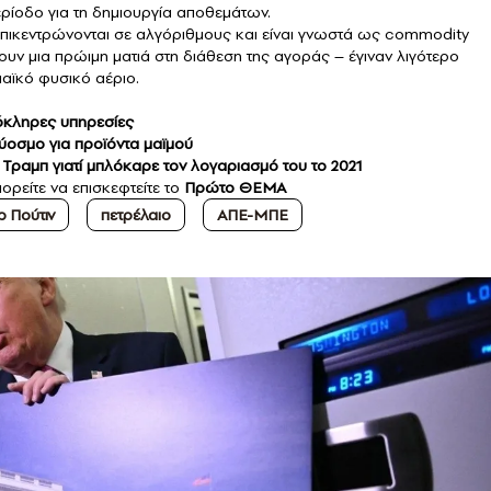
ερίοδο για τη δημιουργία αποθεμάτων.
 επικεντρώνονται σε αλγόριθμους και είναι γνωστά ως commodity
ουν μια πρώιμη ματιά στη διάθεση της αγοράς – έγιναν λιγότερο
παϊκό φυσικό αέριο.
όκληρες υπηρεσίες
ύοσμο για προϊόντα μαϊμού
 Τραμπ γιατί μπλόκαρε τον λογαριασμό του το 2021
πορείτε να επισκεφτείτε το
Πρώτο ΘΕΜΑ
ρ Πούτιν
πετρέλαιο
ΑΠΕ-ΜΠΕ