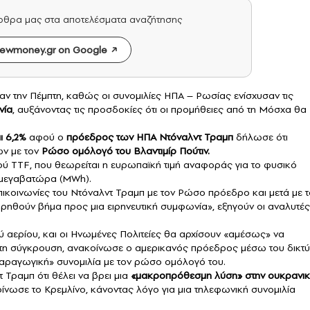
άρθρα μας στα αποτελέσματα αναζήτησης
ewmoney.gr on Google
 την Πέμπτη, καθώς οι συνομιλίες ΗΠΑ – Ρωσίας ενίσχυσαν τις
νία
, αυξάνοντας τις προσδοκίες ότι οι προμήθειες από τη Μόσχα θα
ι 6,2%
αφού ο
πρόεδρος των ΗΠΑ Ντόναλντ Τραμπ
δήλωσε ότι
ν με τον
Ρώσο ομόλογό του Βλαντιμίρ Πούτιν.
ύ TTF, που θεωρείται η ευρωπαϊκή τιμή αναφοράς για το φυσικό
μεγαβατώρα (MWh).
επικοινωνίες του Ντόναλντ Τραμπ με τον Ρώσο πρόεδρο και μετά με 
ηθούν βήμα προς μια ειρηνευτική συμφωνία», εξηγούν οι αναλυτές
ύ αερίου
, και οι Ηνωμένες Πολιτείες θα αρχίσουν «αμέσως» να
στη σύγκρουση, ανακοίνωσε ο αμερικανός πρόεδρος μέσω του δικτ
ύ παραγωγική» συνομιλία με τον ρώσο ομόλογό του.
τ Τραμπ
ότι θέλει να βρει μια
«μακροπρόθεσμη λύση» στην ουκρανι
ίνωσε το Κρεμλίνο, κάνοντας λόγο για μια τηλεφωνική συνομιλία