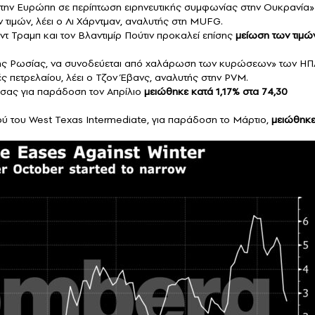
την Ευρώπη σε περίπτωση ειρηνευτικής συμφωνίας στην Ουκρανία»
 τιμών, λέει ο Λι Χάρντμαν, αναλυτής στη MUFG.
ντ Τραμπ και τον
Βλαντιμίρ Πούτιν
προκαλεί επίσης
μείωση των τιμώ
της Ρωσίας, να συνοδεύεται από χαλάρωση των κυρώσεων» των ΗΠ
ές πετρελαίου, λέει ο Τζον Έβανς, αναλυτής στην PVM.
σσας για παράδοση τον Απρίλιο
μειώθηκε κατά 1,17% στα 74,30
λιού του West Texas Intermediate, για παράδοση το Μάρτιο,
μειώθηκ