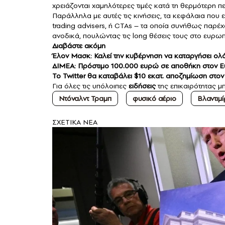
χρειάζονται χαμηλότερες τιμές κατά τη θερμότερη π
Παράλληλα με αυτές τις κινήσεις, τα κεφάλαια που
trading advisers, ή CTAs – τα οποία συνήθως παρέχ
ανοδικά, πουλώντας τις long θέσεις τους στο ευρω
Διαβάστε ακόμη
Έλον Μασκ: Καλεί την κυβέρνηση να καταργήσει ολ
ΔΙΜΕΑ: Πρόστιμο 100.000 ευρώ σε αποθήκη στον Ε
Το Twitter θα καταβάλει $10 εκατ. αποζημίωση στον
Για όλες τις υπόλοιπες
ειδήσεις
της επικαιρότητας μ
Ντόναλντ Τραμπ
φυσικό αέριο
Βλαντιμί
ΣXETIKA NEA