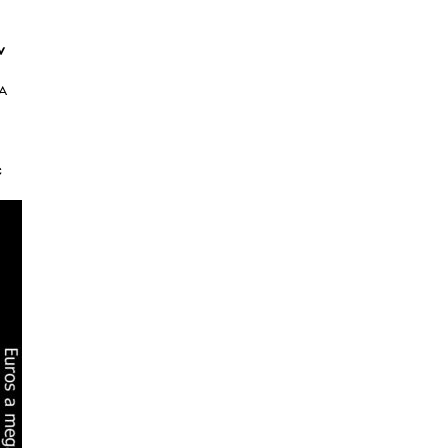
ν
Α
ε