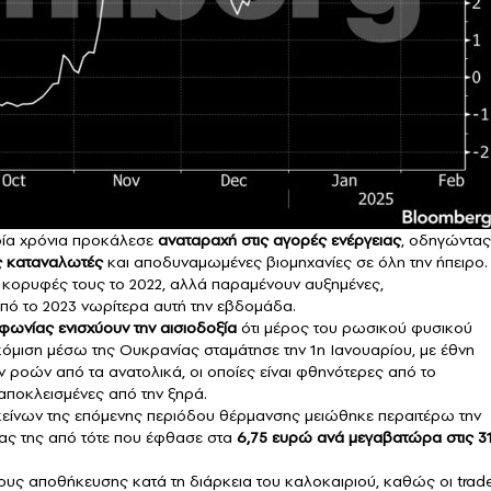
τρία χρόνια προκάλεσε
αναταραχή στις αγορές ενέργειας
, οδηγώντας
ς καταναλωτές
και αποδυναμωμένες βιομηχανίες σε όλη την ήπειρο.
ς κορυφές τους το 2022, αλλά παραμένουν αυξημένες,
πό το 2023 νωρίτερα αυτή την εβδομάδα.
φωνίας ενισχύουν την αισιοδοξία
ότι μέρος του ρωσικού φυσικού
ακόμιση μέσω της Ουκρανίας σταμάτησε την 1η Ιανουαρίου, με έθνη
 ροών από τα ανατολικά, οι οποίες είναι φθηνότερες από το
 αποκλεισμένες από την ξηρά.
εκείνων της επόμενης περιόδου θέρμανσης μειώθηκε περαιτέρω την
ίας της από τότε που έφθασε στα
6,75 ευρώ ανά μεγαβατώρα στις 3
ους αποθήκευσης κατά τη διάρκεια του καλοκαιριού, καθώς οι trad