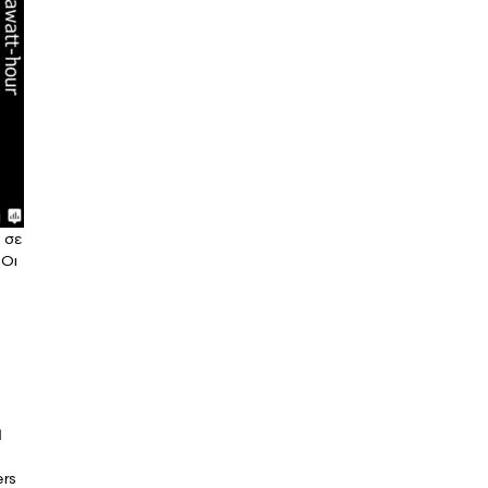
 σε
 Οι
1
ers