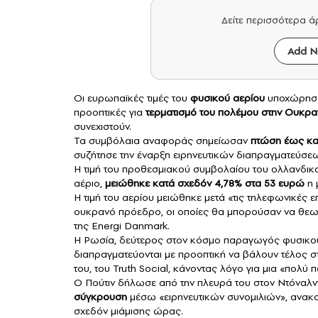
Δείτε περισσότερα 
Add N
Οι ευρωπαϊκές τιμές του
φυσικού αερίου
υποχώρησαν
προοπτικές για
τερματισμό του πολέμου στην Ουκρα
συνεχιστούν.
Τα συμβόλαια αναφοράς σημείωσαν
πτώση έως κα
συζήτησε την έναρξη ειρηνευτικών διαπραγματεύσεω
Η τιμή του προθεσμιακού συμβολαίου του ολλανδικο
αέριο,
μειώθηκε κατά σχεδόν 4,78% στα 53 ευρώ
η 
Η τιμή του αερίου μειώθηκε μετά «τις τηλεφωνικές 
ουκρανό πρόεδρο, οι οποίες θα μπορούσαν να θεωρ
της Energi Danmark.
Η Ρωσία, δεύτερος στον κόσμο παραγωγός
φυσικο
διαπραγματεύονται με προοπτική να βάλουν τέλος 
του, του Truth Social, κάνοντας λόγο για μια «πολ
Ο Πούτιν δήλωσε από την πλευρά του στον
Ντόναλν
σύγκρουση
μέσω «ειρηνευτικών συνομιλιών», ανακο
σχεδόν μιάμισης ώρας.