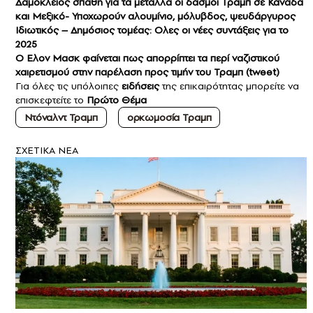
Δαμόκλειος σπάθη για τα μέταλλα οι δασμοί Τραμπ σε Καναδά
και Μεξικό- Υποχωρούν αλουμίνιο, μόλυβδος, ψευδάργυρος
Ιδιωτικός – Δημόσιος τομέας: Ολες οι νέες συντάξεις για το
2025
Ο Ελον Μασκ φαίνεται πως απορρίπτει τα περί ναζιστικού
χαιρετισμού στην παρέλαση προς τιμήν του Τραμπ (tweet)
Για όλες τις υπόλοιπες
ειδήσεις
της επικαιρότητας μπορείτε να
επισκεφτείτε το
Πρώτο Θέμα
Ντόναλντ Τραμπ
ορκωμοσία Τραμπ
ΣXETIKA NEA