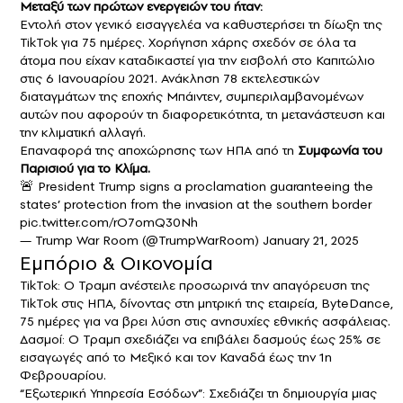
Μεταξύ των πρώτων ενεργειών του ήταν:
Εντολή στον γενικό εισαγγελέα να καθυστερήσει τη δίωξη της
TikTok για 75 ημέρες. Χορήγηση χάρης σχεδόν σε όλα τα
άτομα που είχαν καταδικαστεί για την εισβολή στο Καπιτώλιο
στις 6 Ιανουαρίου 2021. Ανάκληση 78 εκτελεστικών
διαταγμάτων της εποχής Μπάιντεν, συμπεριλαμβανομένων
αυτών που αφορούν τη διαφορετικότητα, τη μετανάστευση και
την κλιματική αλλαγή.
Επαναφορά της αποχώρησης των ΗΠΑ από τη
Συμφωνία του
Παρισιού για το Κλίμα.
🚨 President Trump signs a proclamation guaranteeing the
states’ protection from the invasion at the southern border
pic.twitter.com/rO7omQ30Nh
— Trump War Room (@TrumpWarRoom)
January 21, 2025
Εμπόριο & Οικονομία
TikTok: Ο Τραμπ ανέστειλε προσωρινά την απαγόρευση της
TikTok στις ΗΠΑ, δίνοντας στη μητρική της εταιρεία, ByteDance,
75 ημέρες για να βρει λύση στις ανησυχίες εθνικής ασφάλειας.
Δασμοί: Ο Τραμπ σχεδιάζει να επιβάλει δασμούς έως 25% σε
εισαγωγές από το Μεξικό και τον Καναδά έως την 1η
Φεβρουαρίου.
“Εξωτερική Υπηρεσία Εσόδων”: Σχεδιάζει τη δημιουργία μιας