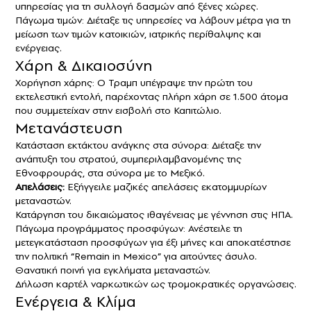
υπηρεσίας για τη συλλογή δασμών από ξένες χώρες.
Πάγωμα τιμών: Διέταξε τις υπηρεσίες να λάβουν μέτρα για τη
μείωση των τιμών κατοικιών, ιατρικής περίθαλψης και
ενέργειας.
Χάρη & Δικαιοσύνη
Χορήγηση χάρης: Ο Τραμπ υπέγραψε την πρώτη του
εκτελεστική εντολή, παρέχοντας πλήρη χάρη σε 1.500 άτομα
που συμμετείχαν στην εισβολή στο Καπιτώλιο.
Μετανάστευση
Κατάσταση εκτάκτου ανάγκης στα σύνορα: Διέταξε την
ανάπτυξη του στρατού, συμπεριλαμβανομένης της
Εθνοφρουράς, στα σύνορα με το Μεξικό.
Απελάσεις:
Εξήγγειλε μαζικές απελάσεις εκατομμυρίων
μεταναστών.
Κατάργηση του δικαιώματος ιθαγένειας με γέννηση στις ΗΠΑ.
Πάγωμα προγράμματος προσφύγων: Ανέστειλε τη
μετεγκατάσταση προσφύγων για έξι μήνες και αποκατέστησε
την πολιτική “Remain in Mexico” για αιτούντες άσυλο.
Θανατική ποινή για εγκλήματα μεταναστών.
Δήλωση καρτέλ ναρκωτικών ως τρομοκρατικές οργανώσεις.
Ενέργεια & Κλίμα