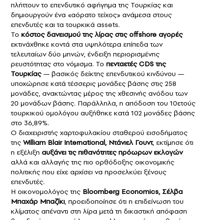
πλήττουν το επενδυτικό αφήγημα της Τουρκίας και
δημιουργούν ένα «αόρατο τείχος» ανάμεσα στους
επενδυτές και τα τουρκικά assets.
Το
κόστος δανεισμού της λίρας στις offshore αγορές
εκτινάχθηκε κοντά στα υψηλότερα επίπεδα των
τελευταίων δύο μηνών, ένδειξη περιορισμένης
ρευστότητας στο νόμισμα. Το
πενταετές CDS της
Τουρκίας
— βασικός δείκτης επενδυτικού κινδύνου —
υποχώρησε κατά τέσσερις μονάδες βάσης στις 258
μονάδες, ανακτώντας μέρος της χθεσινής ανόδου των
20 μονάδων βάσης. Παράλληλα, η απόδοση του 10ετούς
τουρκικού ομολόγου αυξήθηκε κατά 102 μονάδες βάσης
στο 36,89%.
Ο διαχειριστής χαρτοφυλακίου σταθερού εισοδήματος
της
William Blair International, Ντάνιελ Γουντ
, εκτίμησε ότι
η εξέλιξη
αυξάνει τις πιθανότητες πρόωρων εκλογών
αλλά και αλλαγής της πιο ορθόδοξης οικονομικής
πολιτικής που είχε αρχίσει να προσελκύει ξένους
επενδυτές.
Η οικονομολόγος της
Bloomberg Economics, Σέλβα
Μπαχάρ Μπαζίκι
, προειδοποίησε ότι η επιδείνωση του
κλίματος απέναντι στη λίρα μετά τη δικαστική απόφαση