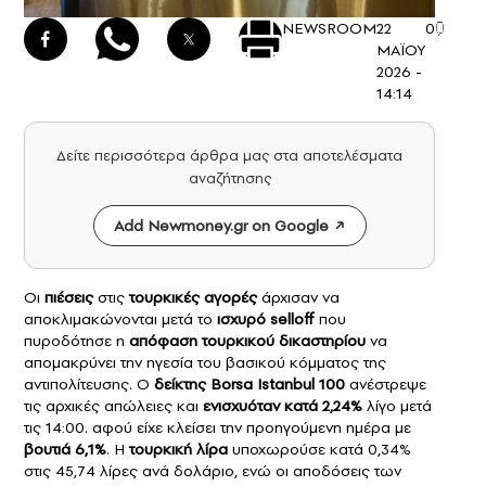
NEWSROOM
22
0
ΜΑΪΟΥ
2026 -
14:14
Δείτε περισσότερα άρθρα μας στα αποτελέσματα
αναζήτησης
Add Newmoney.gr on Google
Οι
πιέσεις
στις
τουρκικές
αγορές
άρχισαν να
αποκλιμακώνονται μετά το
ισχυρό selloff
που
πυροδότησε η
απόφαση τουρκικού δικαστηρίου
να
απομακρύνει την ηγεσία του βασικού κόμματος της
αντιπολίτευσης. Ο
δείκτης Borsa Istanbul 100
ανέστρεψε
τις αρχικές απώλειες και
ενισχυόταν κατά 2,24%
λίγο μετά
τις 14:00. αφού είχε κλείσει την προηγούμενη ημέρα με
βουτιά 6,1%
. Η
τουρκική λίρα
υποχωρούσε κατά 0,34%
στις 45,74 λίρες ανά δολάριο, ενώ οι αποδόσεις των