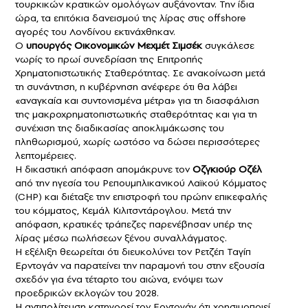
τουρκικών κρατικών ομολόγων αυξάνονταν. Την ίδια
ώρα, τα επιτόκια δανεισμού της λίρας στις offshore
αγορές του Λονδίνου εκτινάχθηκαν.
Ο
υπουργός Οικονομικών Μεχμέτ Σιμσέκ
συγκάλεσε
νωρίς το πρωί συνεδρίαση της Επιτροπής
Χρηματοπιστωτικής Σταθερότητας. Σε ανακοίνωση μετά
τη συνάντηση, η κυβέρνηση ανέφερε ότι θα λάβει
«αναγκαία και συντονισμένα μέτρα» για τη διασφάλιση
της μακροχρηματοπιστωτικής σταθερότητας και για τη
συνέχιση της διαδικασίας αποκλιμάκωσης του
πληθωρισμού, χωρίς ωστόσο να δώσει περισσότερες
λεπτομέρειες.
Η δικαστική απόφαση απομάκρυνε τον
Οζγκιούρ Οζέλ
από την ηγεσία του Ρεπουμπλικανικού Λαϊκού Κόμματος
(CHP) και διέταξε την επιστροφή του πρώην επικεφαλής
του κόμματος, Κεμάλ Κιλιτσντάρογλου. Μετά την
απόφαση, κρατικές τράπεζες παρενέβησαν υπέρ της
λίρας μέσω πωλήσεων ξένου συναλλάγματος.
Η εξέλιξη θεωρείται ότι διευκολύνει τον Ρετζέπ Ταγίπ
Ερντογάν να παρατείνει την παραμονή του στην εξουσία
σχεδόν για ένα τέταρτο του αιώνα, ενόψει των
προεδρικών εκλογών του 2028.
Η αντιπολίτευση κατηγορεί τον Ερντογάν ότι χρησιμοποιεί