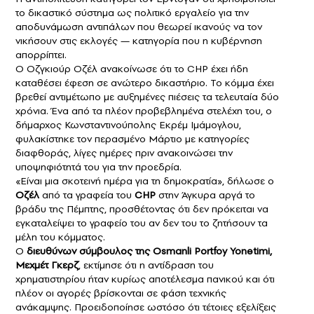
το δικαστικό σύστημα ως πολιτικό εργαλείο για την
αποδυνάμωση αντιπάλων που θεωρεί ικανούς να τον
νικήσουν στις εκλογές — κατηγορία που η κυβέρνηση
απορρίπτει.
Ο Οζγκιούρ Οζέλ ανακοίνωσε ότι το CHP έχει ήδη
καταθέσει έφεση σε ανώτερο δικαστήριο. Το κόμμα έχει
βρεθεί αντιμέτωπο με αυξημένες πιέσεις τα τελευταία δύο
χρόνια. Ένα από τα πλέον προβεβλημένα στελέχη του, ο
δήμαρχος Κωνσταντινούπολης Εκρέμ Ιμάμογλου,
φυλακίστηκε τον περασμένο Μάρτιο με κατηγορίες
διαφθοράς, λίγες ημέρες πριν ανακοινώσει την
υποψηφιότητά του για την προεδρία.
«Είναι μια σκοτεινή ημέρα για τη δημοκρατία», δήλωσε ο
Οζέλ
από τα γραφεία του
CHP
στην Άγκυρα αργά το
βράδυ της Πέμπτης, προσθέτοντας ότι δεν πρόκειται να
εγκαταλείψει το γραφείο του αν δεν του το ζητήσουν τα
μέλη του κόμματος.
Ο
διευθύνων σύμβουλος της Osmanli Portfoy Yonetimi,
Μεχμέτ Γκερζ
, εκτίμησε ότι η αντίδραση του
χρηματιστηρίου ήταν κυρίως αποτέλεσμα πανικού και ότι
πλέον οι αγορές βρίσκονται σε φάση τεχνικής
ανάκαμψης. Προειδοποίησε ωστόσο ότι τέτοιες εξελίξεις