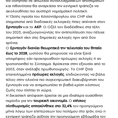
θα οδηγήσει σε απώλεια συναλλαγματικών αποθεμάτων
και πιθανότατα θα αναγκάσει την κεντρική τράπεζα να
ακολουθήσει πιο αυστηρή νομισματική πολιτική.
Η 13ετής ηγεσία του Κιλιτσντάρογλου στο CHP είχε
στιγματιστεί από διαδοχικές εκλογικές ήττες απέναντι στον
Ερντογάν
και το
AKP
. Ο Οζέλ τον διαδέχθηκε στα τέλη
του 2023, αναζωογονώντας την αντιπολίτευση που πέτυχε
σημαντική νίκη στις δημοτικές εκλογές πριν από δύο
χρόνια.
Ο
Ερντογάν διανύει θεωρητικά την τελευταία του θητεία
έως το 2028
, ωστόσο θα μπορούσε να είναι ξανά
υποψήφιος εάν προκηρυχθούν πρόωρες εκλογές ή αν
τροποποιηθεί το Σύνταγμα. Βρίσκεται στην εξουσία από το
2003, όταν ανέλαβε πρωθυπουργός. Το CHP ζητά
επανειλημμένα
πρόωρες εκλογές
, επιδιώκοντας να βάλει
τέλος στην ολοένα πιο συγκεντρωτική διακυβέρνηση του
Ερντογάν και να αντιμετωπίσει τη βαθιά κρίση κόστους
ζωής που πλήττει τη χώρα.
Η δικαστική απόφαση έρχεται σε μια ιδιαίτερα ευαίσθητη
περίοδο για την
τουρκική οικονομία.
Ο
ετήσιος
πληθωρισμός επιταχύνθηκε στο 32,4%
τον προηγούμενο
μήνα λόγω των επιπτώσεων του πολέμου στο Ιράν, ενώ η
κεντρική τράπεζα αύξησε την προηγούμενη εβδομάδα τον