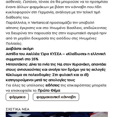
ασθενείς. Ωστόσο, τόνισε ότι θα μπορούσε να το προτιμήσει
έναντι άλλων φαρμάκων με βάση την κάνναβη που ήδη
κυκλοφορούν στη Γερμανία, ανάλογα με την τελική τιμή
διάθεσής του.
Παράλληλα, η Vertanical προετοιμάζει την υποβολή
αίτησης έγκρισης και στο Ηνωμένο Βασίλειο, επιδιώκοντας
να διευρύνει την παρουσία της στην ευρωπαϊκή αγορά πριν
από τη μεγάλη δοκιμασία της εισόδου στις Ηνωμένες
Πολιτείες.
Διαβάστε ακόμη
Ασπίδα του Αχιλλέα: Ώρα ΚΥΣΕΑ – «Κλείδωσε» η ελληνική
συμμετοχή στο 25%
Μητσοτάκης: Δίνει τα ηνία της ΝΔ στον Κυρανάκη, απαντάει
στους ανησυχούντες και ανοίγει τον δρόμο για τις εκλογές
Κύκλωμα σε πολεοδομίες: Στη φυλακή και οι έξι
κατηγορούμενοι μετά τις απολογίες τους
Για όλες τις υπόλοιπες
ειδήσεις
της επικαιρότητας μπορείτε
να επισκεφτείτε το
Πρώτο Θέμα
φάρμακα
φαρμακευτική κάνναβη
ΣXETIKA NEA