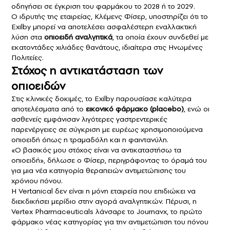
οδηγήσει σε έγκριση του φαρμάκου το 2028 ή το 2029.
Ο ιδρυτής της εταιρείας, Κλέμενς Φίσερ, υποστηρίζει ότι το
Exilby μπορεί να αποτελέσει ασφαλέστερη εναλλακτική
λύση στα
οπιοειδή αναλγητικά
, τα οποία έχουν συνδεθεί με
εκατοντάδες χιλιάδες θανάτους, ιδιαίτερα στις Ηνωμένες
Πολιτείες.
Στόχος η αντικατάσταση των
οπιοειδών
Στις κλινικές δοκιμές, το Exilby παρουσίασε καλύτερα
αποτελέσματα από το
εικονικό φάρμακο (placebo)
, ενώ οι
ασθενείς εμφάνισαν λιγότερες γαστρεντερικές
παρενέργειες σε σύγκριση με ευρέως χρησιμοποιούμενα
οπιοειδή όπως η τραμαδόλη και η φαιντανύλη.
«Ο βασικός μου στόχος είναι να αντικαταστήσω τα
οπιοειδή», δήλωσε ο Φίσερ, περιγράφοντας το όραμά του
για μια νέα κατηγορία θεραπειών αντιμετώπισης του
χρόνιου πόνου.
Η Vertanical δεν είναι η μόνη εταιρεία που επιδιώκει να
διεκδικήσει μερίδιο στην αγορά αναλγητικών. Πέρυσι, η
Vertex Pharmaceuticals λάνσαρε το Journavx, το πρώτο
φάρμακο νέας κατηγορίας για την αντιμετώπιση του πόνου