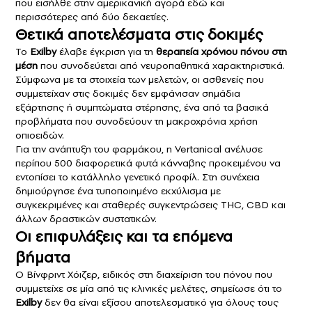
που εισήλθε στην αμερικανική αγορά εδώ και
περισσότερες από δύο δεκαετίες.
Θετικά αποτελέσματα στις δοκιμές
Το
Exilby
έλαβε έγκριση για τη
θεραπεία χρόνιου πόνου στη
μέση
που συνοδεύεται από νευροπαθητικά χαρακτηριστικά.
Σύμφωνα με τα στοιχεία των μελετών, οι ασθενείς που
συμμετείχαν στις δοκιμές δεν εμφάνισαν σημάδια
εξάρτησης ή συμπτώματα στέρησης, ένα από τα βασικά
προβλήματα που συνοδεύουν τη μακροχρόνια χρήση
οπιοειδών.
Για την ανάπτυξη του φαρμάκου, η Vertanical ανέλυσε
περίπου 500 διαφορετικά φυτά κάνναβης προκειμένου να
εντοπίσει το κατάλληλο γενετικό προφίλ. Στη συνέχεια
δημιούργησε ένα τυποποιημένο εκχύλισμα με
συγκεκριμένες και σταθερές συγκεντρώσεις THC, CBD και
άλλων δραστικών συστατικών.
Οι επιφυλάξεις και τα επόμενα
βήματα
Ο Βίνφριντ Χόιζερ, ειδικός στη διαχείριση του πόνου που
συμμετείχε σε μία από τις κλινικές μελέτες, σημείωσε ότι το
Exilby
δεν θα είναι εξίσου αποτελεσματικό για όλους τους