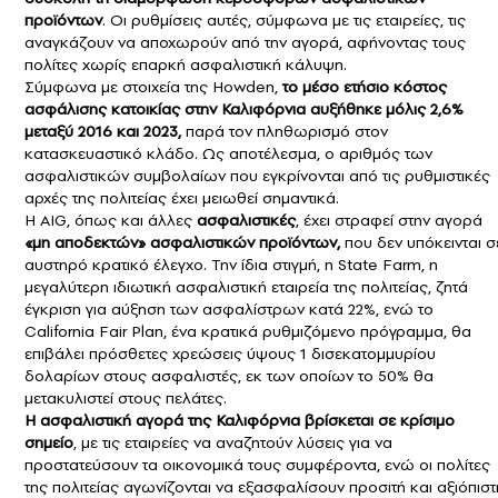
προϊόντων
. Οι ρυθμίσεις αυτές, σύμφωνα με τις εταιρείες, τις
αναγκάζουν να αποχωρούν από την αγορά, αφήνοντας τους
πολίτες χωρίς επαρκή ασφαλιστική κάλυψη.
Σύμφωνα με στοιχεία της Howden,
το μέσο ετήσιο κόστος
ασφάλισης κατοικίας στην Καλιφόρνια αυξήθηκε μόλις 2,6%
μεταξύ 2016 και 2023,
παρά τον πληθωρισμό στον
κατασκευαστικό κλάδο. Ως αποτέλεσμα, ο αριθμός των
ασφαλιστικών συμβολαίων που εγκρίνονται από τις ρυθμιστικές
αρχές της πολιτείας έχει μειωθεί σημαντικά.
Η AIG, όπως και άλλες
ασφαλιστικές
, έχει στραφεί στην αγορά
«μη αποδεκτών» ασφαλιστικών προϊόντων,
που δεν υπόκεινται σ
αυστηρό κρατικό έλεγχο. Την ίδια στιγμή, η State Farm, η
μεγαλύτερη ιδιωτική ασφαλιστική εταιρεία της πολιτείας, ζητά
έγκριση για αύξηση των ασφαλίστρων κατά 22%, ενώ το
California Fair Plan, ένα κρατικά ρυθμιζόμενο πρόγραμμα, θα
επιβάλει πρόσθετες χρεώσεις ύψους 1 δισεκατομμυρίου
δολαρίων στους ασφαλιστές, εκ των οποίων το 50% θα
μετακυλιστεί στους πελάτες.
Η ασφαλιστική αγορά της
Καλιφόρνια
βρίσκεται σε κρίσιμο
σημείο
, με τις εταιρείες να αναζητούν λύσεις για να
προστατεύσουν τα οικονομικά τους συμφέροντα, ενώ οι πολίτες
της πολιτείας αγωνίζονται να εξασφαλίσουν προσιτή και αξιόπιστ