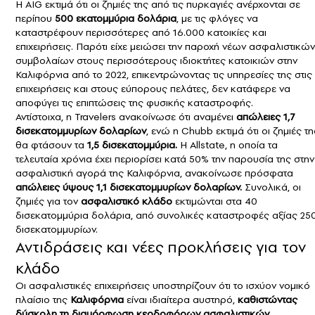
Η AIG εκτιμά ότι οι ζημιές της από τις πυρκαγιές ανέρχονται σε
περίπου
500 εκατομμύρια δολάρια
, με τις φλόγες να
καταστρέφουν περισσότερες από 16.000 κατοικίες και
επιχειρήσεις. Παρότι είχε μειώσει την παροχή νέων ασφαλιστικών
συμβολαίων στους περισσότερους ιδιοκτήτες κατοικιών στην
Καλιφόρνια από το 2022, επικεντρώνοντας τις υπηρεσίες της στις
επιχειρήσεις και στους εύπορους πελάτες, δεν κατάφερε να
αποφύγει τις επιπτώσεις της φυσικής καταστροφής.
Αντίστοιχα, η Travelers ανακοίνωσε ότι αναμένει
απώλειες 1,7
δισεκατομμυρίων δολαρίων
, ενώ η Chubb εκτιμά ότι οι ζημιές τη
θα φτάσουν τα
1,5 δισεκατομμύρια.
Η Allstate, η οποία τα
τελευταία χρόνια έχει περιορίσει κατά 50% την παρουσία της στην
ασφαλιστική αγορά της Καλιφόρνια, ανακοίνωσε πρόσφατα
απώλειες ύψους 1,1 δισεκατομμυρίων δολαρίων.
Συνολικά, οι
ζημιές για τον
ασφαλιστικό κλάδο
εκτιμώνται στα 40
δισεκατομμύρια δολάρια, από συνολικές καταστροφές αξίας 25
δισεκατομμυρίων.
Αντιδράσεις και νέες προκλήσεις για τον
κλάδο
Οι ασφαλιστικές επιχειρήσεις υποστηρίζουν ότι το ισχύον νομικό
πλαίσιο της
Καλιφόρνια
είναι ιδιαίτερα αυστηρό,
καθιστώντας
δύσκολη τη διαμόρφωση κερδοφόρων ασφαλιστικών