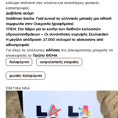
κάλυψη απέναντι στις ολοένα και συχνότερες φυσικές
καταστροφές.
Διαβάστε ακόμη
Goldman Sachs: Γιατί ευνοεί τις ελληνικές μετοχές μια πιθανή
συμφωνία στην Ουκρανία (γραφήματα)
ΥΠΕΝ: Στο Κάιρο για το κυνήγι των διεθνών κολοσσών
υδρογονανθράκων – Οι συναντήσεις κορυφής Σκυλακάκη
Η μεγάλη απόδραση: 27.000 σολομοί το «έσκασαν» από
ιχθυοτροφείο
Για όλες τις υπόλοιπες
ειδήσεις
της επικαιρότητας μπορείτε να
επισκεφτείτε το
Πρώτο ΘΕΜΑ
Καλιφόρνια
ασφαλιστικές εταιρείες
φωτιές Καλιφόρνια
ΣXETIKA NEA