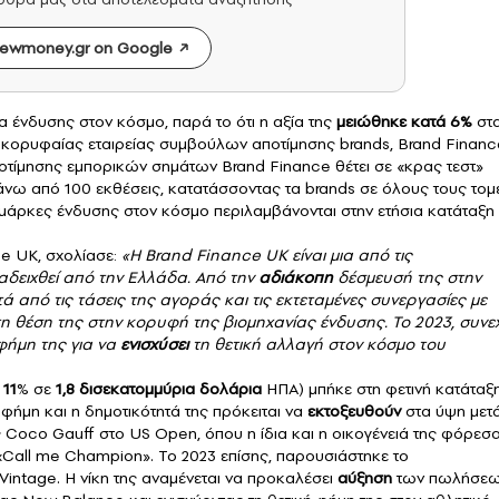
ewmoney.gr on Google
 ένδυσης στον κόσμο, παρά το ότι η αξία της
μειώθηκε κατά 6%
στ
κορυφαίας εταιρείας συμβούλων αποτίμησης brands,
Brand Financ
οτίμησης εμπορικών σημάτων Brand Finance θέτει σε «κρας τεστ»
άνω από 100 εκθέσεις, κατατάσσοντας τα brands σε όλους τους τομ
ς μάρκες ένδυσης στον κόσμο περιλαμβάνονται στην ετήσια κατάταξη
ce UK, σχολίασε:
«Η Brand Finance UK είναι μια από τις
δειχθεί από την Ελλάδα. Από την
αδιάκοπη
δέσμευσή της στην
τά από τις τάσεις της αγοράς και τις εκτεταμένες συνεργασίες με
η θέση της στην κορυφή της
βιομηχανίας ένδυσης
. Το 2023, συνεχ
 φήμη της για να
ενισχύσει
τη θετική αλλαγή στον κόσμο του
ά
11
% σε
1,8 δισεκατομμύρια δολάρια
ΗΠΑ) μπήκε στη φετινή κατάταξ
 φήμη και η δημοτικότητά της πρόκειται να
εκτοξευθούν
στα ύψη μετ
 Coco Gauff στο US Open, όπου η ίδια και η οικογένειά της φόρεσ
«Call me Champion». Το 2023 επίσης, παρουσιάστηκε το
intage. Η νίκη της αναμένεται να προκαλέσει
αύξηση
των πωλήσε