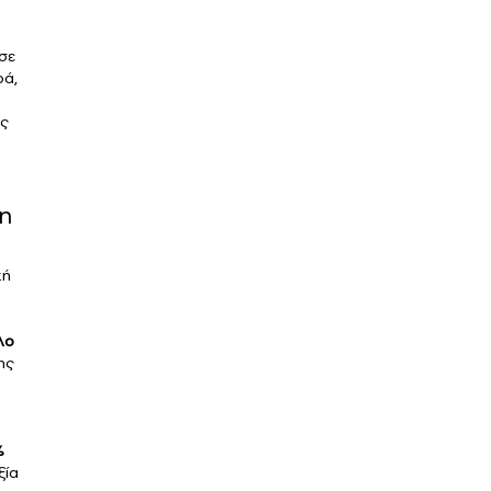
σε
ρά,
ης
νη
κή
λο
ης
%
ξία