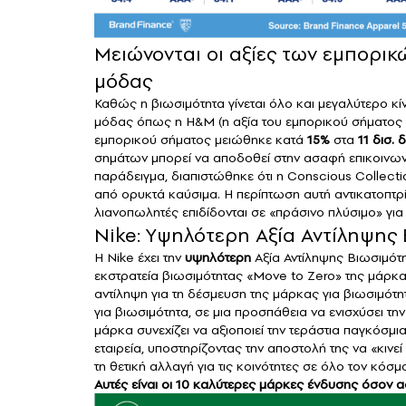
Μειώνονται οι αξίες των εμπορικ
μόδας
Καθώς η
βιωσιμότητα
γίνεται όλο και μεγαλύτερο κ
μόδας όπως η
H&M
(η αξία του εμπορικού σήματο
εμπορικού σήματος μειώθηκε κατά
15%
στα
11 δισ.
σημάτων μπορεί να αποδοθεί στην ασαφή επικοινων
παράδειγμα, διαπιστώθηκε ότι η Conscious Collect
από ορυκτά καύσιμα. Η περίπτωση αυτή αντικατοπτρί
λιανοπωλητές επιδίδονται σε «πράσινο πλύσιμο» γ
Nike: Yψηλότερη Αξία Αντίληψης Β
Η Nike έχει την
υψηλότερη
Αξία Αντίληψης Βιωσιμότη
εκστρατεία βιωσιμότητας «Move to Zero» της μάρ
αντίληψη για τη δέσμευση της μάρκας για βιωσιμότη
για βιωσιμότητα, σε μια προσπάθεια να ενισχύσει τ
μάρκα συνεχίζει να αξιοποιεί την τεράστια παγκόσ
εταιρεία, υποστηρίζοντας την αποστολή της να «κιν
τη θετική αλλαγή για τις κοινότητες σε όλο τον κόσμ
Αυτές είναι οι 10 καλύτερες μάρκες ένδυσης όσον α