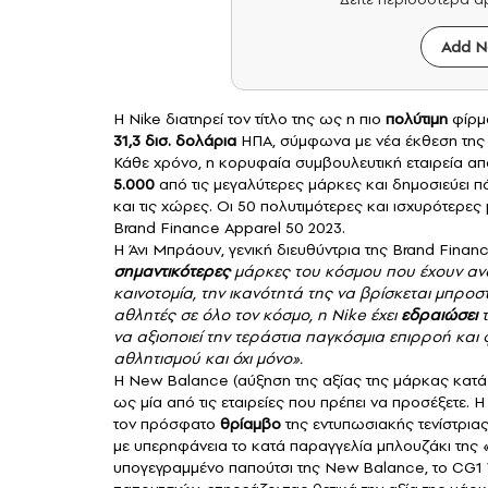
Add N
Η
Nike
διατηρεί τον τίτλο της ως η πιο
πολύτιμη
φίρμα
31,3 δισ. δολάρια
ΗΠΑ, σύμφωνα με νέα έκθεση της 
Κάθε χρόνο, η κορυφαία συμβουλευτική εταιρεία απ
5.000
από τις μεγαλύτερες μάρκες και δημοσιεύει π
και τις χώρες. Οι 50 πολυτιμότερες και ισχυρότερε
Brand Finance Apparel 50 2023.
Η Άνι Μπράουν, γενική διευθύντρια της Brand Finan
σημαντικότερες
μάρκες του κόσμου που έχουν ανα
καινοτομία, την ικανότητά της να βρίσκεται μπροσ
αθλητές σε όλο τον κόσμο, η Nike έχει
εδραιώσει
τ
να αξιοποιεί την τεράστια παγκόσμια επιρροή και
αθλητισμού
και όχι μόνο».
Η
New Balance
(αύξηση της αξίας της μάρκας κατ
ως μία από τις εταιρείες που πρέπει να προσέξετε. Η
τον πρόσφατο
θρίαμβο
της εντυπωσιακής τενίστριας
με υπερηφάνεια το κατά παραγγελία μπλουζάκι της 
υπογεγραμμένο παπούτσι της New Balance, το CG1 V