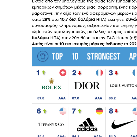
Εκτός από τον υπολογισμό της αξίας των εμπορικών 
εμπορικών σημάτων μέσω μιας ισορροπημένης κάρτα
μάρκετινγκ, την αξία των ενδιαφερόμενων μερών κα
κατά
28%
στα
10,7 δισ. δολάρια
ΗΠΑ) έχει γίνει
συνώ
συνδυασμός κληρονομιάς, δεξιοτεχνίας και φήμης γι
ελβετικών ωρολογοποιών, με άλλες ισχυρές επιδόσ
δολάρια
ΗΠΑ) στην 20ή θέση και την
TAG Heuer
(αξ
Αυτές είναι οι 10 πιο ισχυρές μάρκες ένδυσης το 202