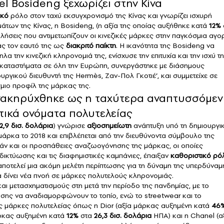
 Bosideng ξεχωρίζει στην Κίνα
ικό
ρόλο στον ταχύ εκσυγχρονισμό της Κίνας και γνωρίζει ισχυρή
των της Κίνας, η Bosideng, (η αξία της οποίας αυξήθηκε κατά
12%
κλήσεις που αντιμετωπίζουν οι κινεζικές μάρκες στην παγκόσμια αγο
ας τον εαυτό της ως
διακριτό παίκτη
. Η ικανότητα της Bosideng να
α την κινεζική κληρονομιά της, ενίσχυσε την επιτυχία και την ισχύ τ
 καταστήματα σε όλη την Ευρώπη, συνεργάστηκε με διάσημους
υργικού διευθυντή της
Hermès
, Ζαν-Πολ Γκοτιέ’, και συμμετείχε σε
μιο προφίλ της μάρκας της.
 ανακηρύχθηκε ως η ταχύτερα αναπτυσσόμε
τικά ονόματα πολυτελείας
2,9 δισ. δολάρια
) γνώρισε
αξιοσημείωτη
ανάπτυξη υπό τη δημιουργι
 μάρκα το 2018 και επιβλέπεται από την διευθύνοντα σύμβουλο της
μάν και οι προσπάθειες αναζωογόνησης της μάρκας, οι οποίες
δικτύωσης και τις διαφημιστικές καμπάνιες, έπαιξαν
καθοριστικό ρό
αποτελεί μια ακόμη μελέτη περίπτωσης για τη δύναμη της υπερδύναμ
 δίνει νέα πνοή σε μάρκες πολυτελούς κληρονομιάς.
και μετασχηματισμούς στη μετά την περίοδο της
πανδημίας
, με το
ωσης να αναδιαμορφώνουν το τοπίο, ενώ το streetwear και το
ές μάρκες πολυτελείας όπως η
Dior
(αξία μάρκας αυξημένη κατά
46
ρκας αυξημένη κατά
12%
στα
26,3 δισ. δολάρια
ΗΠΑ) και η
Chanel
(α