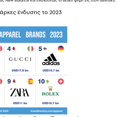
ας New Balance και ενισχύοντας τη θετική φήμη της στον αθλητικό
 μάρκες ένδυσης το 2023