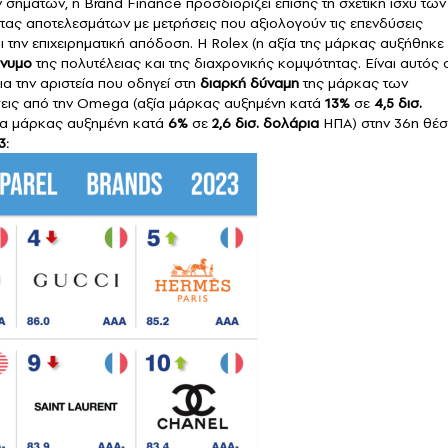
σημάτων, η Brand Finance προσδιορίζει επίσης τη σχετική ισχύ των
ς αποτελεσμάτων με μετρήσεις που αξιολογούν τις επενδύσεις
ι την επιχειρηματική απόδοση. Η
Rolex
(η αξία της μάρκας αυξήθηκε
νυμο
της πολυτέλειας και της διαχρονικής κομψότητας. Είναι αυτός 
α την αριστεία που οδηγεί στη
διαρκή δύναμη
της μάρκας των
εις από την
Omega
(αξία μάρκας αυξημένη κατά
13%
σε
4,5 δισ.
ία μάρκας αυξημένη κατά
6%
σε
2,6 δισ. δολάρια
ΗΠΑ) στην 36η θέσ
3: