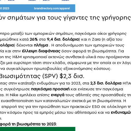
ών σημάτων για τους γίγαντες της γρήγορης
ίνητρο μεταξύ των εμπορικών σημάτων, παγκόσμιοι οίκοι γρήγορης
ς μειώθηκε κατά
26%
στα
9,4
δισ. δολάρια
) και η
Zara
(η αξία του
 δολάρια
) δέχονται
πλήγμα
. Η αποδυνάμωση των εμπορικών τους
ία και στην
έλλειψη διαφάνειας
όσον αφορά τη βιωσιμότητα. Για
ion της H&M χρησιμοποιεί εκτενώς συνθετικά υλικά που προέρχονται
ζει μια ευρύτερη τάση στον κλάδο, σύμφωνα με την οποία οι εν λόγ
ια να συγκαλύψουν πρωτοβουλίες εξοικονόμησης κόστους.
ιωσιμότητας (SPV) $2,3 δισ.
τας στην κατάταξη ενδυμάτων για το 2023, στα
2,3 δισ. δολάρια
ΗΠΑ
κας συγκέντρωσε
παγκόσμια προσοχή
και ενίσχυσε την παγκόσμια
τα. Η Nike εμπλέκει επίσης
ενεργά
τους αθλητές στις προσπάθειές τ
ην ευαισθητοποίηση των καταναλωτών σχετικά με τη βιωσιμότητα. Η
μια επιρροή της για την προώθηση των πρακτικών ESG σε ολόκληρη τ
εί τον κόσμο» προς τα εμπρός μέσω του αθλητισμού και να
ενδυναμώ
ο.
φορά τη βιωσιμότητα το 2023: