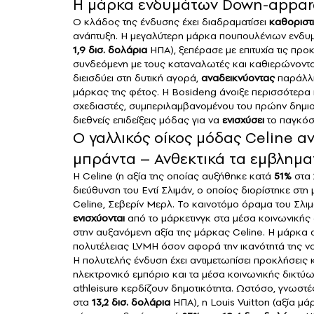
Η μάρκα ενδυμάτων Down-apparel
Ο κλάδος της ένδυσης έχει διαδραματίσει
καθοριστ
ανάπτυξη. Η μεγαλύτερη μάρκα πουπουλένιων ενδυμά
1,9 δισ. δολάρια
ΗΠΑ), ξεπέρασε με επιτυχία τις προ
συνδεόμενη με τους καταναλωτές και καθιερώνοντ
διεισδύει στη δυτική αγορά,
αναδεικνύοντας
παράλληλ
μάρκας της φέτος. Η Bosideng άνοιξε περισσότερα
σχεδιαστές, συμπεριλαμβανομένου του πρώην δημιο
διεθνείς επιδείξεις μόδας για να
ενισχύσει
το παγκόσ
Ο γαλλικός οίκος μόδας Celine
μπράντα – Ανθεκτικά τα εμβλημα
Η Celine (η αξία της οποίας αυξήθηκε κατά
51%
στα
διεύθυνση του Εντί Σλιμάν, ο οποίος διορίστηκε στη
Celine, Σεβερίν Μερλ. Το καινοτόμο όραμα του Σλι
ενισχύονται
από το μάρκετινγκ στα μέσα κοινωνικής 
στην αυξανόμενη αξία της μάρκας Celine. Η μάρκα 
πολυτέλειας
LVMH
όσον αφορά την ικανότητά της να
Η πολυτελής ένδυση έχει αντιμετωπίσει προκλήσεις 
ηλεκτρονικό εμπόριο και τα μέσα κοινωνικής δικτύ
athleisure κερδίζουν δημοτικότητα. Ωστόσο, γνωστ
στα
13,2 δισ. δολάρια
ΗΠΑ), η
Louis Vuitton
(αξία μά