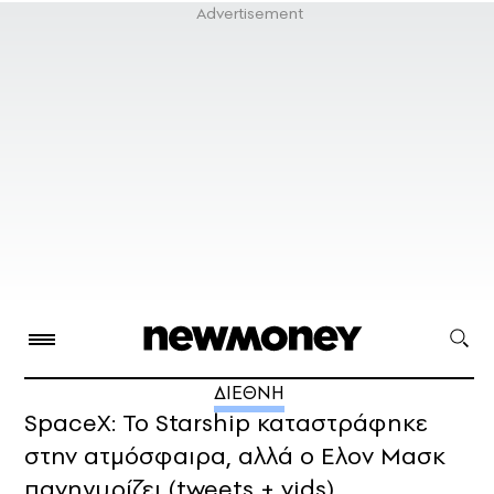
ΔΙΕΘΝΗ
SpaceX: Το Starship καταστράφηκε
στην ατμόσφαιρα, αλλά ο Ελον Μασκ
πανηγυρίζει (tweets + vids)