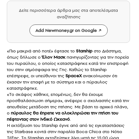
Δείτε περισσότερα άρθρα μας στα αποτελέσματα
αναζήτησης
Add Newmoney.gr on Google
«Πιο μακριά από ποτέ» έφτασε το
Starship
στο Διάστημα,
όπως δήλωσε ο
Έλον Μασκ
πανηγυρίζοντας για την πορεία
του πυραύλου, ο οποίος καταστράφηκε κατά την επιστροφή
του στην ατμόσφαιρα της Γης. Καθώς το Starship
επέστρεφε, οι υπεύθυνοι της
SpaceX
ανακοίνωσαν ότι
έχασαν την επαφή με το σύστημα και ο πύραυλος
καταστράφηκε.
«Το σκάφος χάθηκε, επομένως, δεν θα έχουμε
προσθαλάσσωση σήμερα», ανέφερε ο σχολιαστής κατά την
απευθείας μετάδοση της πτήσης. Με βάση το αρχικό πλάνο,
ο
πύραυλος θα έπρεπε να ολοκληρώσει την πτήση του
πέφτοντας στον Ινδικό Ωκεανό
.
Η εκτόξευση του Starship έγινε από από τις εγκαταστάσεις
της Starbase κοντά στην παραλία Boca Chica στο Νότιο
Τέξας. Το Starship εκτοξεύτηκε λίγο μετά τις 15:00 ώρα