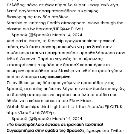
Ελλάδος, πάνω σε έναν πύραυλο Super Heavy, ενώ λίγα
λεπτά αργότερα πραγματοποιήθηκε ο κρίσιμος
διαχωρισμός των δύο σταδίων.
Starship re-entering Earth’s atmosphere. Views through the
plasma
pic.twitter.com/HEQX4eEHWH
— SpaceX (@SpaceX)
March 14, 2024
Από εκεί κι έπειτα, το Starship πραγματοποίησε τροχιακή
πτήση, ενώ ήταν προγραμματισμένο να μπει ξανά στην
ατμόσφαιρα και να πραγματοποιήσει προσθαλάσσωση στον
Ινδικό Ωκεανό. Παρά το γεγονός ότι ο πύραυλος
καταστράφηκε, η ομάδα της SpaceX χαρακτήρισε τη
σημερινή προσπάθεια του Starship να τεθεί σε τροχιά γύρω
από το Διάστημα
ως επιτυχημένη
.
Σε αντίθεση με τις δύο προηγούμενες προσπάθειες της
SpaceX, οι οποίες απέτυχαν λόγω τεχνικών δυσλειτουργιών,
το Starship κατάφερε να περάσει από όλα τα στάδια που
ήθελε να επιτύχει η εταιρεία του Έλον Μασκ.
Watch Starship’s third flight test →
https://t.co/bJFjLCiTbK
https://t.co/1u46r769Vp
— SpaceX (@SpaceX)
March 14, 2024
«
Το διαστημόπλοιο έφτασε σε τροχιακή ταχύτητα!
Συγχαρητήρια στην ομάδα της SpaceX
», έγραψε στο Twitter