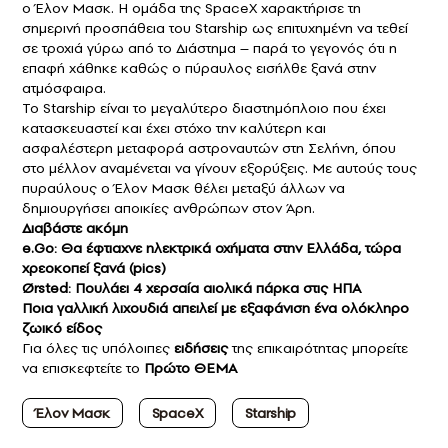
ο Έλον Μασκ. Η ομάδα της SpaceX χαρακτήρισε τη
σημερινή προσπάθεια του Starship ως επιτυχημένη να τεθεί
σε τροχιά γύρω από το Διάστημα – παρά το γεγονός ότι η
επαφή χάθηκε καθώς ο πύραυλος εισήλθε ξανά στην
ατμόσφαιρα.
Το Starship είναι το μεγαλύτερο διαστημόπλοιο που έχει
κατασκευαστεί και έχει στόχο την καλύτερη και
ασφαλέστερη μεταφορά αστροναυτών στη Σελήνη, όπου
στο μέλλον αναμένεται να γίνουν εξορύξεις. Με αυτούς τους
πυραύλους ο Έλον Μασκ θέλει μεταξύ άλλων να
δημιουργήσει αποικίες ανθρώπων στον Άρη.
Διαβάστε ακόμη
e.Go: Θα έφτιαχνε ηλεκτρικά οχήματα στην Ελλάδα, τώρα
χρεοκοπεί ξανά (pics)
Ørsted: Πουλάει 4 χερσαία αιολικά πάρκα στις ΗΠΑ
Ποια γαλλική λιχουδιά απειλεί με εξαφάνιση ένα ολόκληρο
ζωικό είδος
Για όλες τις υπόλοιπες
ειδήσεις
της επικαιρότητας μπορείτε
να επισκεφτείτε το
Πρώτο ΘΕΜΑ
Έλον Μασκ
SpaceX
Starship