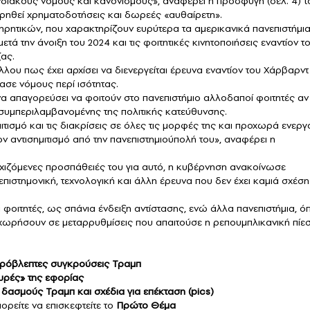
διακούς νόμους και κανονισμούς», αναφέρει η προσφυγή (σελ. 4) τ
ερηθεί χρηματοδοτήσεις και δωρεές «αυθαίρετη».
ηρητικών, που χαρακτηρίζουν ευρύτερα τα αμερικανικά πανεπιστήμι
τά την άνοιξη του 2024 και τις φοιτητικές κινητοποιήσεις εναντίον τ
ας.
ου πως έχει αρχίσει να διενεργείται έρευνα εναντίον του Χάρβαρντ
σε νόμους περί ισότητας.
α απαγορεύσει να φοιτούν στο πανεπιστήμιο αλλοδαποί φοιτητές αν
 συμπεριλαμβανομένης της πολιτικής κατεύθυνσης.
τισμό και τις διακρίσεις σε όλες τις μορφές της και προχωρά ενεργ
ν αντισημιτισμό από την πανεπιστημιούπολή του», αναφέρει η
εχιζόμενες προσπάθειές του για αυτό, η κυβέρνηση ανακοίνωσε
πιστημονική, τεχνολογική και άλλη έρευνα που δεν έχει καμιά σχέση
 φοιτητές, ως σπάνια ένδειξη αντίστασης, ενώ άλλα πανεπιστήμια, 
χωρήσουν σε μεταρρυθμίσεις που απαιτούσε η ρεπουμπλικανική πίε
απρόβλεπτες συγκρούσεις Τραμπ
ουρές» της εφορίας
δασμούς Τραμπ και σχέδια για επέκταση (pics)
ορείτε να επισκεφτείτε το
Πρώτο Θέμα