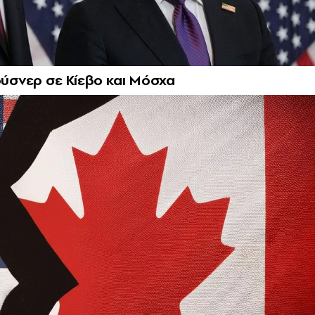
ούσνερ σε Κίεβο και Μόσχα