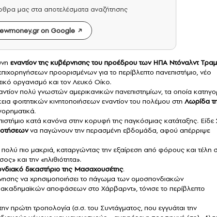
άρθρα μας στα αποτελέσματα αναζήτησης
ewmoney.gr on Google
ύνη
εναντίον της κυβέρνησης του προέδρου των ΗΠΑ Ντόναλντ Τρα
επιχορηγήσεων προορισμένων για το περίβλεπτο πανεπιστήμιο, νέο
ικό οργανισμό και τον Λευκό Οίκο.
αντίον πολύ γνωστών αμερικανικών πανεπιστημίων, τα οποία κατηγο
κεια φοιτητικών κινητοποιήσεων εναντίον του πολέμου στη
Λωρίδα τ
γορηματικά.
επιστήμιο κατά κανόνα στην κορυφή της παγκόσμιας κατάταξης. Είδε
δοτήσεων
να παγώνουν την περασμένη εβδομάδα, αφού απέρριψε
 πολύ πιο μακριά, καταργώντας την εξαίρεση από φόρους και τέλη 
ος» και την «ηλιθιότητα».
νδιακό δικαστήριο της Μασαχουσέτης
.
ρνησης να χρησιμοποιήσει το πάγωμα των ομοσπονδιακών
 ακαδημαϊκών αποφάσεων στο Χάρβαρντ», τόνισε το περίβλεπτο
την πρώτη τροπολογία (σ.σ. του Συντάγματος, που εγγυάται την