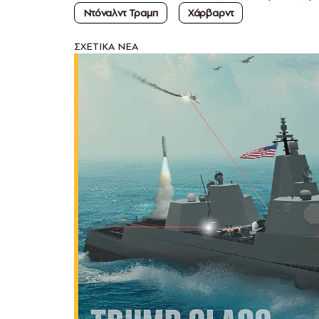
Ντόναλντ Τραμπ
Χάρβαρντ
ΣXETIKA NEA