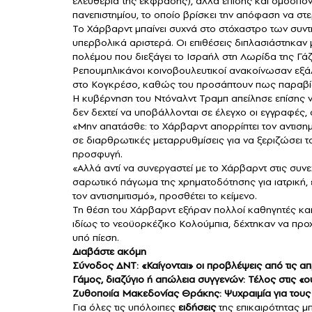
ελευθερία της έκφρασης), αλλά επίσης και ομοσπον
πανεπιστημίου, το οποίο βρίσκει την απόφαση να στ
Το Χάρβαρντ μπαίνει συχνά στο στόχαστρο των συντ
υπερβολικά αριστερά. Οι επιθέσεις διπλασιάστηκαν με
πολέμου που διεξάγει το Ισραήλ στη Λωρίδα της Γάζ
Ρεπουμπλικάνοι κοινοβουλευτικοί ανακοίνωσαν εξάλλ
στο Κογκρέσο, καθώς του προσάπτουν πως παραβία
Η κυβέρνηση του Ντόναλντ Τραμπ απείλησε επίσης ν
δεν δεχτεί να υποβάλλονται σε έλεγχο οι εγγραφές,
«Μην απατάσθε: το Χάρβαρντ απορρίπτει τον αντισημι
σε διαρθρωτικές μεταρρυθμίσεις για να ξεριζώσει το
προσφυγή.
«Αλλά αντί να συνεργαστεί με το Χάρβαρντ στις συν
σαρωτικό πάγωμα της χρηματοδότησης για ιατρική, ε
τον αντισημιτισμό», προσθέτει το κείμενο.
Τη θέση του Χάρβαρντ εξήραν πολλοί καθηγητές και
ιδίως το νεοϋορκέζικο Κολούμπια, δέχτηκαν να προ
υπό πίεση.
Διαβάστε ακόμη
Σύνοδος ΔΝΤ: «Καίγονται» οι προβλέψεις από τις 
Γάμος, διαζύγιο ή απώλεια συγγενών: Τέλος στις «
Ζυθοποιία Μακεδονίας Θράκης: Ψυχραιμία για τους 
Για όλες τις υπόλοιπες
ειδήσεις
της επικαιρότητας μπ