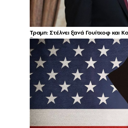
Τραμπ: Στέλνει ξανά Γουίτκοφ και Κ