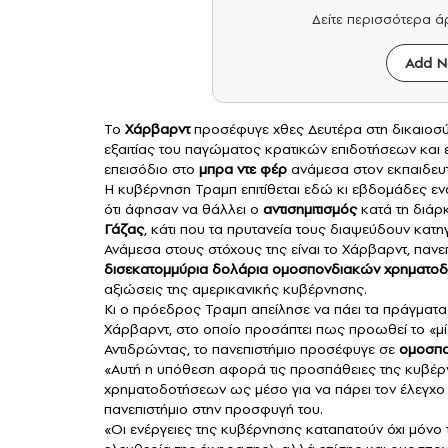
Δείτε περισσότερα 
Add N
Το
Χάρβαρντ
προσέφυγε χθες Δευτέρα στη δικαιοσ
εξαιτίας του παγώματος κρατικών επιδοτήσεων και 
επεισόδιο στο
μπρα ντε φέρ
ανάμεσα στον εκπαιδευτ
Η κυβέρνηση Τραμπ επιτίθεται εδώ κι εβδομάδες εν
ότι άφησαν να θάλλει ο
αντισημιτισμός
κατά τη διάρ
Γάζας
, κάτι που τα πρυτανεία τους διαψεύδουν κατη
Ανάμεσα στους στόχους της είναι το Χάρβαρντ, παν
δισεκατομμύρια δολάρια ομοσπονδιακών χρηματο
αξιώσεις της αμερικανικής κυβέρνησης.
Κι ο πρόεδρος Τραμπ απείλησε να πάει τα πράγματα
Χάρβαρντ, στο οποίο προσάπτει πως προωθεί το «μίσ
Αντιδρώντας, το πανεπιστήμιο προσέφυγε σε
ομοσπο
«Αυτή η υπόθεση αφορά τις προσπάθειες της κυβέ
χρηματοδοτήσεων ως μέσο για να πάρει τον έλεγχο
πανεπιστήμιο στην προσφυγή του.
«Οι ενέργειες της κυβέρνησης καταπατούν όχι μόνο 