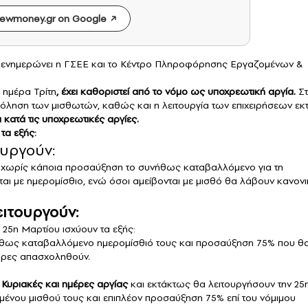
ewmoney.gr on Google
ενημερώνει η ΓΣΕΕ και το Κέντρο Πληροφόρησης Εργαζομένων &
 ημέρα Τρίτη
, έχει καθοριστεί από το νόμο ως υποχρεωτική αργία.
Στ
όληση των μισθωτών, καθώς και η λειτουργία των επιχειρήσεων εκ
 κατά τις υποχρεωτικές αργίες.
τα εξής:
ουργούν:
αι χωρίς κάποια προσαύξηση το συνήθως καταβαλλόμενο για τη
αι με ημερομίσθιο, ενώ όσοι αμείβονται με μισθό θα λάβουν κανον
ειτουργούν:
25η Μαρτίου ισχύουν τα εξής:
θως καταβαλλόμενο ημερομίσθιό τους και προσαύξηση 75% που θ
 ώρες απασχοληθούν.
ς Κυριακές και ημέρες αργίας
και εκτάκτως θα λειτουργήσουν την 25
μένου μισθού τους και επιπλέον προσαύξηση 75% επί του νόμιμου