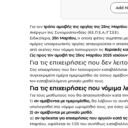
Add N
Για τον
τρόπο αμοιβής της
αργίας
της
25ης Μαρτίου
Ανέργων της Συνομοσπονδίας (ΚΕ.Π.Ε.Α./ΓΣΕΕ).
Ειδικότερα,
25η Μαρτίου,
η οποία φέτος συμπίπτει με
ημέρες υποχρεωτικής αργίας απαγορεύεται η απασχ
από εκείνες που νόμιμα λειτουργούν τις
Κυριακές και
Ως προς την αμοιβή της 25ης Μαρτίου 2025 ισχύουν 
Για τις επιχειρήσεις που δεν λειτ
Στις επιχειρήσεις που δεν λειτουργούν καταβάλλετ
συγκεκριμένη ημέρα ημερομίσθιο σε όσους αμείβοντ
τον καταβαλλόμενο μηνιαίο μισθό τους.
Για τις επιχειρήσεις που νόμιμα λ
Για τους μισθωτούς που θα απασχοληθούν κατά την 
1)
αν αμείβονται με ημερομίσθιο,
θα λάβουν το συνή
υπολογισθεί στο νόμιμο ωρομίσθιό τους, για όσες
2) αν αμείβονται με μηνιαίο μισθό:
α)
αν πρόκειται για επιχειρήσεις που αργούν κατά τι
Μαρτίου, οφείλεται το 1/25 του συνήθως καταβαλλο