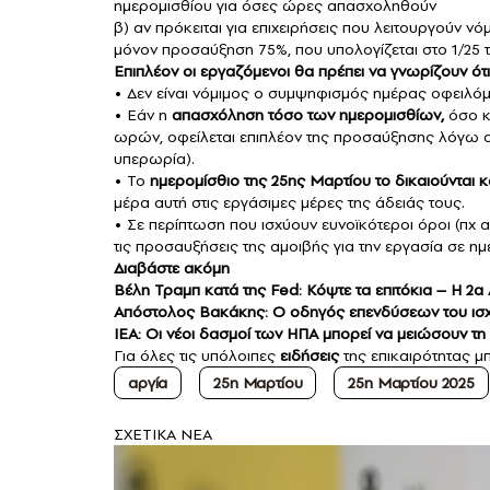
ημερομισθίου για όσες ώρες απασχοληθούν
β) αν πρόκειται για επιχειρήσεις που λειτουργούν νόμ
μόνον προσαύξηση 75%, που υπολογίζεται στο 1/25 
Επιπλέον οι εργαζόμενοι θα πρέπει να γνωρίζουν ότι
• Δεν είναι νόμιμος ο συμψηφισμός ημέρας οφειλόμ
• Εάν η
απασχόληση τόσο των ημερομισθίων,
όσο κα
ωρών, οφείλεται επιπλέον της προσαύξησης λόγω 
υπερωρία).
• Το
ημερομίσθιο της 25ης Μαρτίου το δικαιούνται κ
μέρα αυτή στις εργάσιμες μέρες της άδειάς τους.
• Σε περίπτωση που ισχύουν ευνοϊκότεροι όροι (πχ 
τις προσαυξήσεις της αμοιβής για την εργασία σε η
Διαβάστε ακόμη
Βέλη Τραμπ κατά της Fed: Κόψτε τα επιτόκια – Η 2
Απόστολος Βακάκης: Ο oδηγός επενδύσεων του ισ
IEA: Οι νέοι δασμοί των ΗΠΑ μπορεί να μειώσουν τη 
Για όλες τις υπόλοιπες
ειδήσεις
της επικαιρότητας μπ
αργία
25η Μαρτίου
25η Μαρτίου 2025
ΣXETIKA NEA