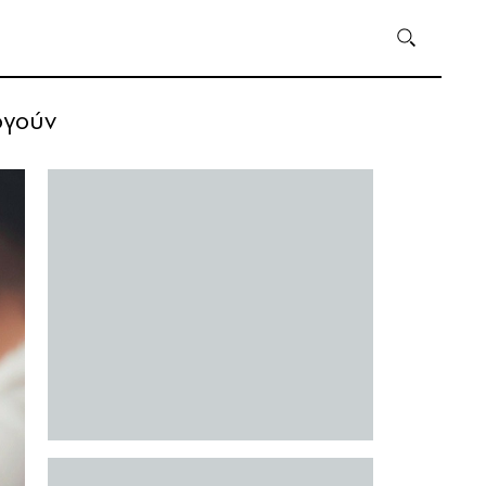
ργούν
υ