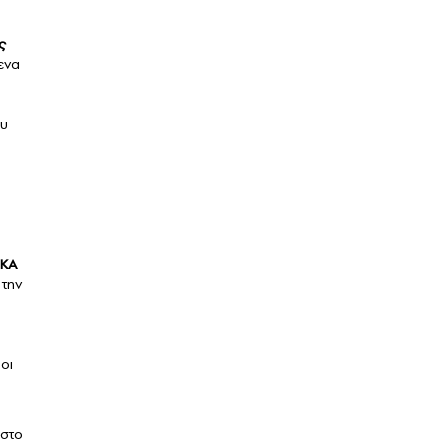
ς
ενα
ου
ΦΚΑ
 την
οι
στο