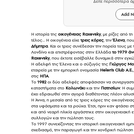
Δείτε περισσότερα 
Add N
Η ιστορία της
οικογένειας
Raxevsky
, με ρίζες από τη
τέλος… Η οικογένεια είχε
τρεις κόρες
, την
Έλενα
, πο
Δήμητρα
. Και οι τρεις συνέδεσαν την πορεία τους με 
Λονδίνο και επιστρέφοντας στην Ελλάδα
το 1979 άν
Raxevsky
, που έκτοτε εισέβαλλε δυναμικά στην εγχ
Η αδελφή της Έλενα και ο σύζυγός της
Γιώργος Μο
εταιρεία με την εμπορική ονομασία
Helen’s Club Α.Ε.
στις
ΗΠΑ
.
Το
1982
οι δύο αδελφές αποφάσισαν να συνεργαστού
καταστήματα στο
Κολωνάκι
και την
Πατησίων
. Η συ
έχει εδραιωθεί στην αγορά διαθέτοντας πλέον αλυσ
Η Άννα, η μεσαία από τις τρεις κόρες της οικογένεια
στα υφάσματα και τα ρούχα. Έτσι, πριν καν φτάσει σ
και από νεαρή ηλικία εργάστηκε στην οικογενειακή ε
συλλογών και την πώληση τους.
Το 1997 συνεχίζοντας την ιστορική οικογενειακή εμπ
σχεδιασμό, την παραγωγή και την χονδρική πώληση