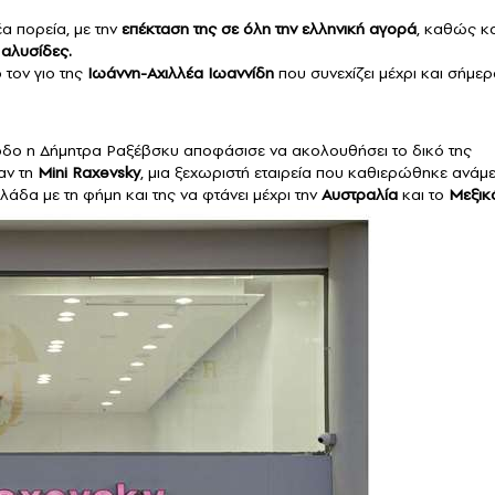
έα πορεία, με την
επέκταση της σε όλη την ελληνική αγορά
, καθώς κα
αλυσίδες.
 τον γιο της
Ιωάννη-Αχιλλέα Ιωαννίδη
που συνεχίζει μέχρι και σήμε
ρίοδο η Δήμητρα Ραξέβσκυ αποφάσισε να ακολουθήσει το δικό της
αν τη
Mini Raxevsky
, μια ξεχωριστή εταιρεία που καθιερώθηκε ανάμ
λάδα με τη φήμη και της να φτάνει μέχρι την
Αυστραλία
και το
Μεξικ