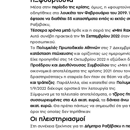
Μέσα στην
περίοδο της κρίσης
, όμως, η «φουρτούν
οδηγήθηκε στο
λουκέτο τον Φεβρουάριο του 2019.
Έ
έφτασε να διαθέτει 55 καταστήματα εντός κι εκτός
Ραξεβσκυ,
Τέσσερα χρόνια μετά
ήρθε και η σειρά της
«Mini Ra
Αυτό συνέβη πρακτικά την
1η Σεπτεμβρίου 2022
όταν 
προσωπικού.
Το
Πολυμελές Πρωτοδικείο Αθηνών
στις 7 Δεκεμβρί
κατάσταση πτώχευσης
και ορίζοντας ως ημερομηνί
Είχε προηγηθεί στις 14 Οκτωβρίου 2022 η εξώδικη
Προέδρου και Διευθύνουσας Συμβούλου
της «Mini 
οικονομικά αποτελέσματα της χρήσης 2021 όπου τονι
δραστηριότητας» η εταιρεία δεν ήταν σε θέση να εξ
και τράπεζες
. Παράλληλα, είχε κατατεθεί στο
Πολυμε
1/9/2022 διέκοψε οριστικά την λειτουργία της.
Σύμφωνα με τα τελευταία αποτελέσματα, ο
τζίρος ήτ
συσσωρευμένες στα 4,6 εκατ. ευρώ
, τα
δάνεια άνω 
εκατ. ευρώ.
Θα πρέπει πάντως να σημειωθεί ότι για 
όροι της οποίας δεν τηρήθηκαν.
Οι πλειστηριασμοί
Στη συνέχεια ξεκίνησε για τη
Δήμητρα Ραξέβσκυ η πε