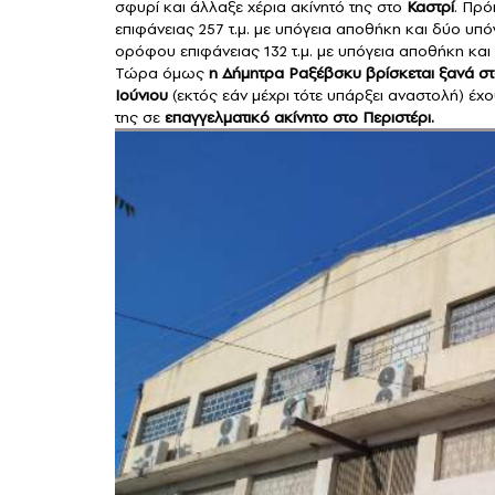
σφυρί και άλλαξε χέρια ακίνητό της στο
Καστρί
. Πρό
επιφάνειας 257 τ.μ. με υπόγεια αποθήκη και δύο υπ
ορόφου επιφάνειας 132 τ.μ. με υπόγεια αποθήκη και
Τώρα όμως
η Δήμητρα Ραξέβσκυ βρίσκεται ξανά στ
Ιούνιου
(εκτός εάν μέχρι τότε υπάρξει αναστολή) έχ
της σε
επαγγελματικό ακίνητο στο Περιστέρι.