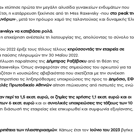
α» χτύπησε πρώτα την μεγάλη αλυσίδα γυναικείων ενδυμάτων που
τσι, η κατάρρευση ξεκίνησε από τη Miss Raxevsky -που
στο peak τη
 συνόρων
-, μετά τον πρόωρο χαμό της ταλαντούχας και δυναμικής Έλ
xevsky» να κατεβάσει ρολά.
η επιχείρηση ανέστειλε τη λειτουργίας της, απολύοντας το σύνολο τ
ου 2022 έριξε τους τίτλους τέλους
κηρύσσοντάς την εταιρεία σε
α παύσης πληρωμών την 30 Μαΐου 2022.
 δήλωση παραίτησης της
Δήμητρας Ραξέβσκυ
από τη θέση της
Raxevsky». Όπως αναφερόταν στις σημειώσεις του ορκωτού για τα
ζόταν η «ουσιώδης αβεβαιότητα που σχετίζεται με την συνέχιση
υπηρετήσει τις ληξιπρόθεσμες υποχρεώσεις της προς το
Δημόσιο, Ε
λές Πρωτοδικείο Αθηνών
αίτηση πτώχευσης από πιστωτές της, ενώ
αν περί τα 1,5 εκατ. ευρώ, οι ζημίες της χρήσης 1,1 εκατ. ευρώ και οι
των 6 εκατ. ευρώ
και οι
συνολικές υποχρεώσεις της τάξεως των 10
τη διάσωσή της εταιρείας είχε επικυρωθεί και συμφωνία εξυγίανσης, 
ριπέτεια των πλειστηριασμών
. Κάπως έτσι τον
Ιούνιο του 2023
βγήκε 