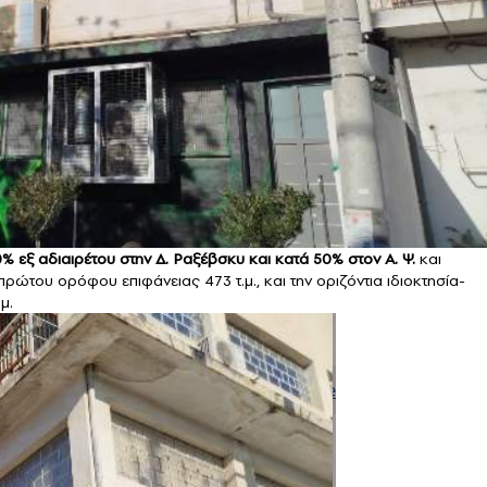
0% εξ αδιαιρέτου στην Δ. Ραξέβσκυ και κατά 50% στον Α. Ψ.
και
πρώτου ορόφου επιφάνειας 473 τ.μ., και την οριζόντια ιδιοκτησία-
μ.