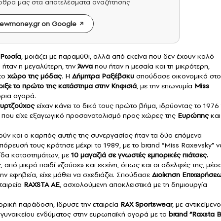
άρθρα μας στα αποτελέσματα αναζήτησης
ewmoney.gr on Google
Ρωσία
, μοιάζει με παραμύθι, αλλά από εκείνα που δεν έχουν καλό
υ ήταν η μεγαλύτερη, την
Άννα
που ήταν η μεσαία και τη μικρότερη,
το
χώρο της μόδας
. Η
Δήμητρα Ραξέβσκυ
σπούδασε οικονομικά στο
οιξε το πρώτο της κατάστημα στην Κηφισιά
, με την επωνυμία
Miss
ώρια αγορά.
υρτζούχος
είχαν κάνει το δικό τους πρώτο βήμα, ιδρύοντας το 1976 
, που είχε εξαγωγικό προσανατολισμό προς χώρες της
Ευρώπης
και
ν και ο καρπός αυτής της συνεργασίας ήταν τα δύο επόμενα
μπόρευσή τους κράτησε μέχρι το 1989, με το brand “Miss Raxevsky” ν
ίδα καταστημάτων, με
10 μαγαζιά σε γνωστές εμπορικές πιάτσες.
ς, από μικρό παιδί «ζούσε» και εκείνη, όπως και οι αδελφές της, μέσ
την εφηβεία, είχε μάθει να σχεδιάζει. Σπούδασε
Διοίκηση Επιχειρήσε
ταιρεία
RAXSTA AE
, ασχολούμενη αποκλειστικά με τη δημιουργία
ορική παράδοση, ίδρυσε την εταιρεία
RAX Sportswear
, με αντικείμενο
 γυναικείου ενδύματος στην ευρωπαϊκή αγορά με το
brand “Raxsta 