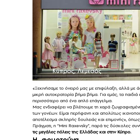
«Ξεκινήσαμε το όνειρό μας με επιφύλαξη, αλλά με ά
μικρή αυτοκρατορία βήμα βήμα. Για εμάς, τα παιδιά ε
περισσότερο από ένα απλό επάγγελμα.
Μας ενδιαφέρει να βλέπουμε τη χαρά ζωγραφισμένη σ
των γονέων. Είμαι περήφανη και απολύτως ικανοποιη
αποτέλεσμα σκληρής δουλειάς και επιμονής», όπως 
Πράγματι, η “Mini Raxevsky”, παρά τις δύσκολες συ
τις μεγάλες πόλεις της Ελλάδας και στην Κύπρο.
Η…φουρτούνα