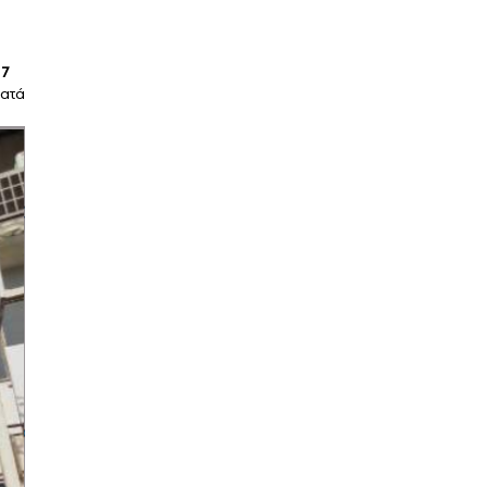
17
ματά