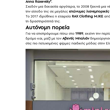
Anna Raxevsky”.
Σχεδόν μια δεκαετία αργότερα, το 2008 ξεκινά μια ν
την είσοδο της σε μεγάλες
επώνυμες λιανεμπορικές 
Το 2017 ιδρύθηκε η εταιρεία
RAX Clothing M.IKE
από
τη δραστηριότητά της.
Αυτόνομη πορεία
Για να επιστρέψουμε πίσω στο
1989
, εκείνη την πε
δρόμο και, μαζί με τον
Αβεντίς Μπαλιάν
δημιούργησ
στις πιο πετυχημένες φίρμες παιδικής μόδας στην Ελ