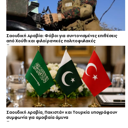
Σαουδική Αραβία: Φόβοι για συντονισμένες επιθέσεις
από Χούθι και φιλοϊρανικές πολιτοφυλακές
Σαουδική Αραβία, Πακιστάν και Τουρκία υπογράφουν
συμφωνία για αμοιβαία άμυνα