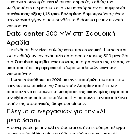
Η χρονική συγκυρία έχει ιδιαίτερη σημασία, καθώς τον
Φεβρουάριο η SpaceX και η xAI προχώρησαν σε
συμφωνία
συνένωσης αξίας 1,25 τρισ. δολαρίων
, δημιουργώντας έναν
τεχνολογικό γίγαντα που συνδέει το διάστημα με την τεχνητή
νοημοσύνη.
Data center 500 MW στη Σαουδική
Αραβία
Η επένδυση δεν είναι απλώς χρηματοοικονομική. Humain και
xAI σχεδιάζουν την ανάπτυξη data center ισχύος 500 μεγαβάτ
στη
Σαουδική Αραβία
, ενισχύοντας τη στρατηγική της χώρας να
μετατραπεί σε περιφερειακό κόμβο υποδομών τεχνητής
νοημοσύνης.
Η Humain ιδρύθηκε το 2025 με την υποστήριξη του κρατικού
επενδυτικού ταμείου της Σαουδικής Αραβίας και έχει ως
αποστολή να επιταχύνει τη μετάβαση της οικονομίας πέρα από
την εξάρτηση από το πετρέλαιο. Η AI αποτελεί κεντρικό άξονα
αυτής της στρατηγικής διαφοροποίησης.
Πλέγμα συνεργασιών για την «AI
μετάβαση»
Η συνεργασία με την xAI εντάσσεται σε ένα ευρύτερο πλέγμα
συμφωνιών. Η
Humain
έχει ήδη επενδύσει στην Luma AI,