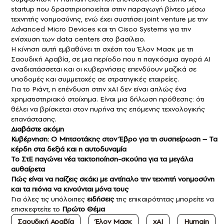
startup που δραστηριοποιείται στην παραγωγή βίντεο μέσω
τεχνητής νοημοσύνης, ενώ έχει συστήσει joint venture με την
Advanced Micro Devices και τη Cisco Systems για την
ενίσχυση των data centers στο βασίλειο.
Η κίνηση αυτή εμβαθύνει τη σχέση του
Έλον Μασκ
με τη
Σαουδική Αραβία
, σε μια περίοδο που η παγκόσμια αγορά AI
αναδιατάσσεται και οι κυβερνήσεις επενδύουν μαζικά σε
υποδομές και συμμετοχές σε στρατηγικές εταιρείες.
Για το Ριάντ, η επένδυση στην
xAI
δεν είναι απλώς ένα
χρηματιστηριακό στοίχημα. Είναι μια δήλωση πρόθεσης: ότι
θέλει να βρίσκεται στον πυρήνα της επόμενης τεχνολογικής
επανάστασης.
Διαβάστε ακόμη
Κυβέρνηση: Ο Μητσοτάκης στον Έβρο για τη συσπείρωση – Τα
κέρδη στα δεξιά και η αυτοδυναμία
Το ΣτΕ παγώνει νέα τακτοποίηση-σκούπα για τα μεγάλα
αυθαίρετα
Πώς είναι να παίζεις σκάκι με αντίπαλο την τεχνητή νοημοσύνη
και τα πιόνια να κινούνται μόνα τους
Για όλες τις υπόλοιπες
ειδήσεις
της επικαιρότητας μπορείτε να
επισκεφτείτε το
Πρώτο Θέμα
Σαουδική Αραβία
Έλον Μασκ
xAI
Humain