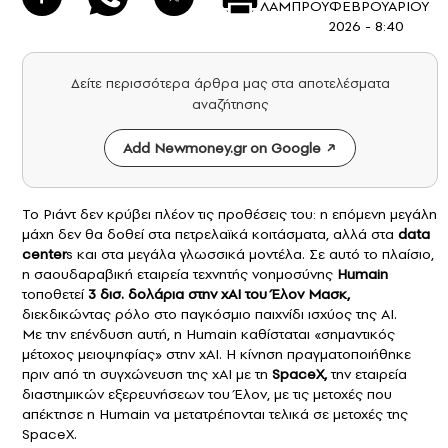
ΛΑΜΠΡΟΥ
ΦΕΒΡΟΥΑΡΙΟΥ
2026 - 8:40
Δείτε περισσότερα άρθρα μας στα αποτελέσματα
αναζήτησης
Add Newmoney.gr on Google
Το Ριάντ δεν κρύβει πλέον τις προθέσεις του: η επόμενη μεγάλη
μάχη δεν θα δοθεί στα πετρελαϊκά κοιτάσματα, αλλά στα
data
center
s και στα μεγάλα γλωσσικά μοντέλα. Σε αυτό το πλαίσιο,
η σαουδαραβική εταιρεία τεχνητής νοημοσύνης
Humain
τοποθετεί
3 δισ. δολάρια στην
xAI
του
Έλον Μασκ
,
διεκδικώντας ρόλο στο παγκόσμιο παιχνίδι ισχύος της AI.
Με την επένδυση αυτή, η Humain καθίσταται «σημαντικός
μέτοχος μειοψηφίας» στην xAI. Η κίνηση πραγματοποιήθηκε
πριν από τη συγχώνευση της xAI με τη
SpaceX,
την εταιρεία
διαστημικών εξερευνήσεων του Έλον, με τις μετοχές που
απέκτησε η Humain να μετατρέπονται τελικά σε μετοχές της
SpaceX.