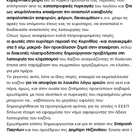
κυβερνητικά μέτρα
για τα νομικά πρόσωπα στις περιοχές που
επλήγησαν από τις
καταστροφικές πυρκαγιές
του Ιουλίου και
ζητ
ως «πυρόπληκτη» επιχείρηση την αναστολή καταβολής
ασφαλιστικών εισφορών, φόρων, δικαιωμάτων
κ.ο.κ. μέχρι τις
αρχές του επόμενου έτους και, το κυριότερο, να ανασταλεί η
διαδικασία αναστολής της λειτουργίας του.
Οπως όμως αναφέρουν καλά πληροφορημένες πηγές,
οι φωτιές στην ευρύτερη περιοχή της Κορινθίας -και συγκεκριμέ
στα 5 χλμ. μακριά- δεν προκάλεσαν ζημιά στην επιχείρηση.
Απλώ
οι διακοπές ηλεκτροδότησης δημιούργησαν προβλήματα στη
λειτουργία του κλιματισμού
του Καζίνο αναγκάζοντας τη διοίκηση
έπειτα από παρέμβαση του σωματείου εργαζομένων, να κλείσει…
για μία ημέρα.
Το γεγονός αυτό, λένε οι ίδιες πηγές, επιχειρεί να εκμεταλλευτεί
το καζίνο
για να αποφύγει το λουκέτο λόγω χρεών.
Από εκεί και
πέρα, όμως, και στην ουσία του ζητήματος προκύπτουν σοβαρά
ερωτήματα: με ποιο σκεπτικό οι πυρκαγιές του περασμένου μήνα
μπορούν να… «σβήσουν» τις μεγάλες οφειλές που
δημιουργήθηκαν τα προηγούμενα χρόνια, για τις οποίες η ΕΕΕΠ
δήλωνε έτοιμη να εφαρμόσει τον νόμο αφαιρώντας την άδεια
λειτουργίας του καζίνο;
Ερωτήματα επίσης δημιουργούνται και για τη στάση της
Επιτροπή
Παιγνίων
και του προέδρου της
Δημήτρη Ντζανάτου
. Επειτα από 