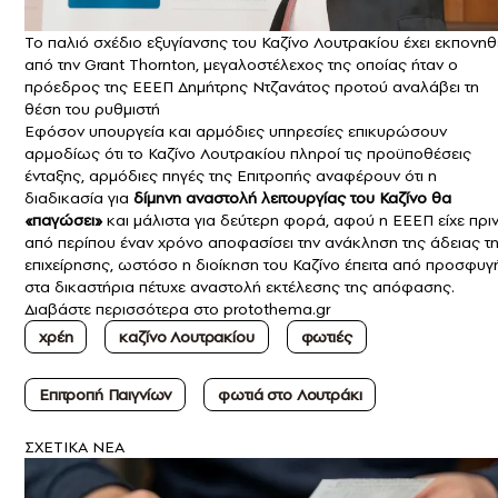
Το παλιό σχέδιο εξυγίανσης του Καζίνο Λουτρακίου έχει εκπονηθ
από την Grant Thornton, μεγαλοστέλεχος της οποίας ήταν ο
πρόεδρος της ΕΕΕΠ Δημήτρης Ντζανάτος προτού αναλάβει τη
θέση του ρυθμιστή
Εφόσον υπουργεία και αρμόδιες υπηρεσίες επικυρώσουν
αρμοδίως ότι το Καζίνο Λουτρακίου πληροί τις προϋποθέσεις
ένταξης, αρμόδιες πηγές της Επιτροπής αναφέρουν ότι η
διαδικασία για
δίμηνη αναστολή λειτουργίας του Καζίνο θα
«παγώσει»
και μάλιστα για δεύτερη φορά, αφού η ΕΕΕΠ είχε πρι
από περίπου έναν χρόνο αποφασίσει την ανάκληση της άδειας τ
επιχείρησης, ωστόσο η διοίκηση του Καζίνο έπειτα από προσφυγ
στα δικαστήρια πέτυχε αναστολή εκτέλεσης της απόφασης.
Διαβάστε περισσότερα στο
protothema.gr
χρέη
καζίνο Λουτρακίου
φωτιές
Επιτροπή Παιγνίων
φωτιά στο Λουτράκι
ΣXETIKA NEA