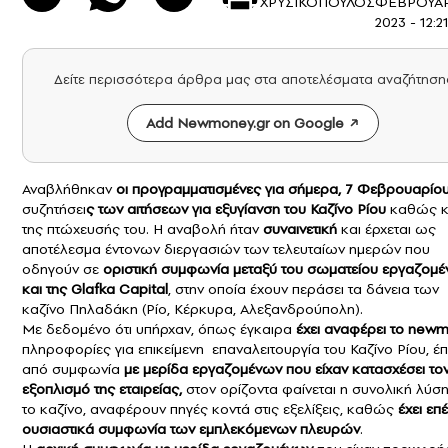
ΧΡΥΣΙΚΟΠΟΥΛΟΣ
ΦΕΒΡΟΥΑΡ
2023 - 12:2
Δείτε περισσότερα άρθρα μας στα αποτελέσματα αναζήτηση
Add Newmoney.gr on Google
Αναβλήθηκαν
οι προγραμματισμένες για σήμερα, 7 Φεβρουαρίου
συζητήσει
ς των αιτήσεων για εξυγίανση του
Καζίνο Ρίου
καθώς κ
της πτώχευσής του. Η αναβολή ήταν
συναινετική
και έρχεται ως
αποτέλεσμα έντονων διεργασιών των τελευταίων ημερών που
οδηγούν σε
οριστική συμφωνία μεταξύ του σωματείου εργαζομ
και της
Glafka Capita
l
, στην οποία έχουν περάσει τα δάνεια των
καζίνο Πηλαδάκη (Ρίο, Κέρκυρα, Αλεξανδρούπολη).
Με δεδομένο ότι υπήρχαν, όπως έγκαιρα
έχει αναφέρει το newm
πληροφορίες για επικείμενη επαναλειτουργία του Καζίνο Ρίου, έπ
από συμφωνία
με μερίδα εργαζομένων που είχαν κατασχέσει το
εξοπλισμό της εταιρείας,
στον ορίζοντα φαίνεται η συνολική λύση
το καζίνο, αναφέρουν πηγές κοντά στις εξελίξεις, καθώς
έχει επ
ουσιαστικά συμφωνία των εμπλεκόμενων πλευρών
.