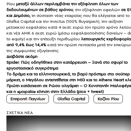
Ρίου
μεταξύ άλλων περιλαμβάνει την εξόφληση όλων των
δεδουλευμένων σε βάθος χρόνου
, την εξόφληση οφειλών
σε Ε
και Δημόσιο,
τη σύσταση νέας εταιρείας που θα ελέγχεται από το
Glafka Capital και την Invictus (100% θυγατρική), την αύξηση
μετοχικού κεφαλαίου κατά 4 εκατ. ευρώ τον πρώτο χρόνο λειτο
και νέα ΑΜΚ 6 εκατ. ευρώ (μέσω κεφαλαιοποίησης δανείων – d
to equity) και την επίτευξη περιθωρίου
λειτουργικής κερδοφορία
από 9,4% έως 14,4%
κατά την πρώτη πενταετία μετά την επικύρω
της συμφωνίας εξυγίανσης.
Διαβάστε ακόμη
Spider: Πώς οδηγήθηκε στην κατάρρευση – Ξανά στο σφυρί το
εργοστασιακό συγκρότημα
Το δράμα και τα ελληνοτουρκικά, το βαρύ πρόστιμο στο σούπερ
μάρκετ, ο Μεγάλου αντεπιτίθεται στη MIG και το Athens Heart κλε
Πρώτη κατάσχεση σε Ρώσο ολιγάρχη – Ο Κονσταντίν Μαλοφέγι
και η «μοιραία» κίνηση στην Ελλάδα (pics + tweet)
Επιτροπή Παιγνίων
Glafka Capital
Καζίνο Ρίου
ΣXETIKA NEA