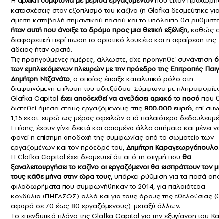
Η
αρχική συμφωνία με μερίδα εργαζομένων
που είχαν προχωρήσ
κατασχέσεις στον εξοπλισμό του καζίνο (η Glafka δεσμεύτηκε γι
άμεση καταβολή σημαντικού ποσού και το υπόλοιπο θα ρυθμιστε
ήταν αυτή που άνοιξε το δρόμο προς μια θετική εξέλιξη,
καθώς 
διαφορετική περίπτωση το οριστικό λουκέτο και η αφαίρεση της
άδειας ήταν ορατά.
Τις προηγούμενες ημέρες, άλλωστε, είχε προηγηθεί συνάντηση
ό
των εμπλεκόμενων πλευρών με την πρόεδρο της Επιτροπής Παιγ
Δημήτρη Ντζανάτο
, ο οποίος έπαιξε καταλυτικό ρόλο στη
διαφαινόμενη επίλυση του αδιεξόδου. Σύμφωνα με πληροφορίες
Glafka Capital
έχει αποδεχθεί να ανεβάσει αρχικό το ποσό
που 
διατεθεί άμεσα στους εργαζόμενους στις
800.000 ευρώ
, επί συ
1,15 εκατ. ευρώ ως μέρος οφειλών από παλαιότερα δεδουλευμέ
Επίσης, έχουν γίνει δεκτά και ορισμένα άλλα αιτήματα και μένει ν
φανεί η επίσημη αποδοχή της συμφωνίας από το σωματείο των
εργαζομένων και τον πρόεδρό του,
Δημήτρη Καραγεωργόπουλο
Η Glafka Capital έχει δεσμευτεί ότι από τη στιγμή που
θα
ξαναλειτουργήσει το καζίνο οι εργαζόμενοι θα εισπράττουν τον 
τους κάθε μήνα στην ώρα τους,
υπάρχει ρύθμιση για τα ποσά απ
φιλοδωρήματα που συμφωνήθηκαν το 2014, για παλαιότερα
κονδύλια (ΠΗΓΑΣΟΣ) αλλά και για τους όρους της εθελούσιας (
αφορά σε 70 έως 80 εργαζόμενους), μεταξύ άλλων.
Το επενδυτικό πλάνο της Glafka Capital για την εξυγίανση του Κα