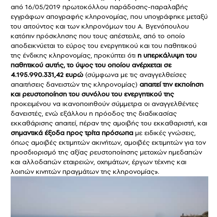
από 16/05/2019 πρωτοκόλλου παράδοσης-παραλαβής
εγγράφων απογραφής κληρονομίας, που υπογράφηκε μεταξύ
του αιτούντος και των κληρονόμων του Α. Βγενόπουλου
κατόπιν πρόσκλησης που τους απέστειλε, από το οποίο
αποδεικνύεται το εύρος του ενεργητικού και του παθητικού
της ένδικης κληρονομίας, προκύπτει ότι
η υπερκάλυψη του
παθητικού αυτής, το ύψος του οποίου ανέρχεται σε
4.195.990.331,42 ευρώ
(σύμφωνα με τις αναγγελθείσες
απαιτήσεις δανειστών της κληρονομίας)
απαιτεί την εκποίηση
και ρευστοποίηση του συνόλου του ενεργητικού της
προκειμένου να ικανοποιηθούν σύμμετρα οι αναγγελθέντες
δανειστές, ενώ εξάλλου η πρόοδος της διαδικασίας
εκκαθάρισης απαιτεί, πέραν της αμοιβής του εκκαθαριστή, και
σημαντικά έξοδα προς τρίτα πρόσωπα
με ειδικές γνώσεις,
όπως αμοιβές εκτιμητών ακινήτων, αμοιβές εκτιμητών για τον
προσδιορισμό της αξίας ρευστοποίησης μετοχών ημεδαπών
και αλλοδαπών εταιρειών, οχημάτων, έργων τέχνης και
λοιπών κινητών πραγμάτων της κληρονομίας».