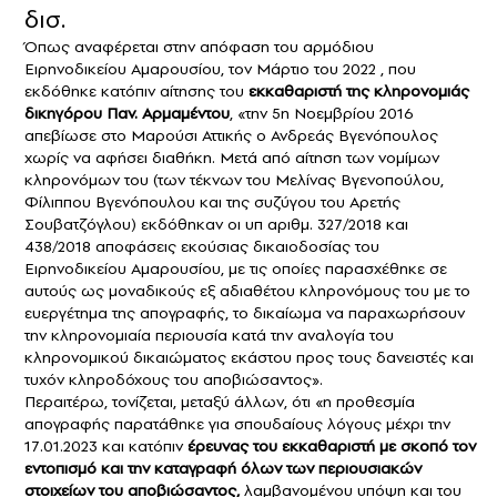
δισ.
Όπως αναφέρεται στην απόφαση του αρμόδιου
Ειρηνοδικείου Αμαρουσίου, τον Μάρτιο του 2022 , που
εκδόθηκε κατόπιν αίτησης του
εκκαθαριστή της κληρονομιάς
δικηγόρου Παν. Αρμαμέντου
, «την 5η Νοεμβρίου 2016
απεβίωσε στο Μαρούσι Αττικής ο Ανδρεάς Βγενόπουλος
χωρίς να αφήσει διαθήκη. Μετά από αίτηση των νομίμων
κληρονόμων του (των τέκνων του Μελίνας Βγενοπούλου,
Φίλιππου Βγενόπουλου και της συζύγου του Αρετής
Σουβατζόγλου) εκδόθηκαν οι υπ αριθμ. 327/2018 και
438/2018 αποφάσεις εκούσιας δικαιοδοσίας του
Ειρηνοδικείου Αμαρουσίου, με τις οποίες παρασχέθηκε σε
αυτούς ως μοναδικούς εξ αδιαθέτου κληρονόμους του με το
ευεργέτημα της απογραφής, το δικαίωμα να παραχωρήσουν
την κληρονομιαία περιουσία κατά την αναλογία του
κληρονομικού δικαιώματος εκάστου προς τους δανειστές και
τυχόν κληροδόχους του αποβιώσαντος».
Περαιτέρω, τονίζεται, μεταξύ άλλων, ότι «η προθεσμία
απογραφής παρατάθηκε για σπουδαίους λόγους μέχρι την
17.01.2023 και κατόπιν
έρευνας του εκκαθαριστή με σκοπό τον
εντοπισμό και την καταγραφή όλων των περιουσιακών
στοιχείων του αποβιώσαντος,
λαμβανομένου υπόψη και του