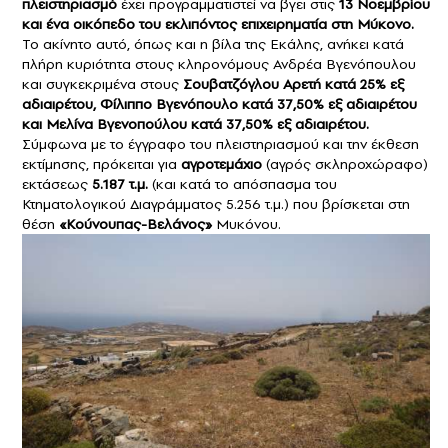
πλειστηριασμό
έχει προγραμματιστεί να βγει στις
13 Νοεμβρίου
και ένα οικόπεδο του εκλιπόντος επιχειρηματία στη Μύκονο.
Το ακίνητο αυτό, όπως και η βίλα της Εκάλης, ανήκει κατά
πλήρη κυριότητα στους κληρονόμους Ανδρέα Βγενόπουλου
και συγκεκριμένα στους
Σουβατζόγλου Αρετή κατά 25% εξ
αδιαιρέτου, Φίλιππο Βγενόπουλο κατά 37,50% εξ αδιαιρέτου
και Μελίνα Βγενοπούλου κατά 37,50% εξ αδιαιρέτου.
Σύμφωνα με το έγγραφο του πλειστηριασμού και την έκθεση
εκτίμησης, πρόκειται για
αγροτεμάχιο
(αγρός σκληροχώραφο)
εκτάσεως
5.187 τ.μ.
(και κατά το απόσπασμα του
Κτηματολογικού Διαγράμματος 5.256 τ.μ.) που βρίσκεται στη
θέση
«Κούνουπας-Βελάνος»
Μυκόνου.