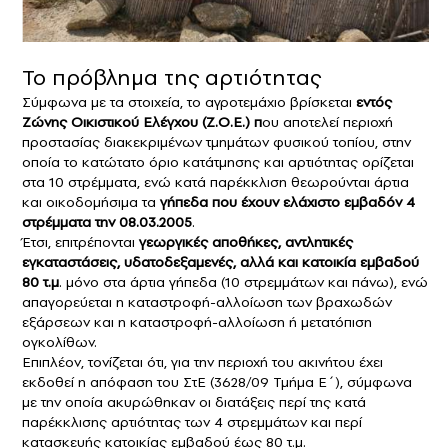
Το πρόβλημα της αρτιότητας
Σύμφωνα με τα στοιχεία, το αγροτεμάχιο βρίσκεται
εντός
Ζώνης Οικιστικού Ελέγχου (Ζ.Ο.Ε.) π
ου αποτελεί περιοχή
προστασίας διακεκριμένων τμημάτων φυσικού τοπίου, στην
οποία το κατώτατο όριο κατάτμησης και αρτιότητας ορίζεται
στα 10 στρέμματα, ενώ κατά παρέκκλιση θεωρούνται άρτια
και οικοδομήσιμα τα
γήπεδα που έχουν ελάχιστο εμβαδόν 4
στρέμματα την 08.03.2005
.
Έτσι, επιτρέπονται
γεωργικές αποθήκες, αντλητικές
εγκαταστάσεις, υδατοδεξαμενές, αλλά και κατοικία εμβαδού
80 τ.μ
. μόνο στα άρτια γήπεδα (10 στρεμμάτων και πάνω), ενώ
απαγορεύεται η καταστροφή-αλλοίωση των βραχωδών
εξάρσεων και η καταστροφή-αλλοίωση ή μετατόπιση
ογκολίθων.
Επιπλέον, τονίζεται ότι, για την περιοχή του ακινήτου έχει
εκδοθεί η απόφαση του ΣτΕ (3628/09 Τμήμα Ε΄), σύμφωνα
με την οποία ακυρώθηκαν οι διατάξεις περί της κατά
παρέκκλισης αρτιότητας των 4 στρεμμάτων και περί
κατασκευής κατοικίας εμβαδού έως 80 τ.μ.