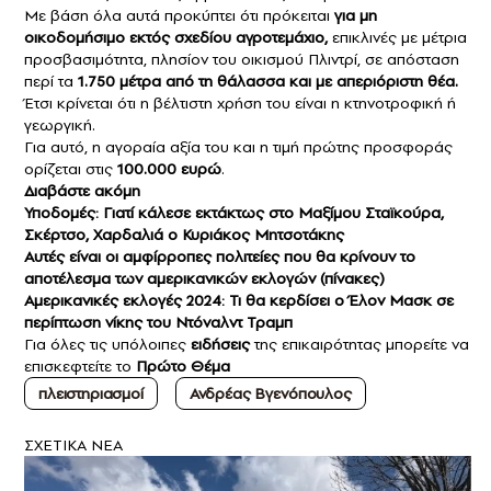
Με βάση όλα αυτά προκύπτει ότι πρόκειται
για μη
οικοδομήσιμο εκτός σχεδίου αγροτεμάχιο,
επικλινές με μέτρια
προσβασιμότητα, πλησίον του οικισμού Πλιντρί, σε απόσταση
περί τα
1.750 μέτρα από τη θάλασσα και με απεριόριστη θέα.
Έτσι κρίνεται ότι η βέλτιστη χρήση του είναι η κτηνοτροφική ή
γεωργική.
Για αυτό, η αγοραία αξία του και η τιμή πρώτης προσφοράς
ορίζεται στις
100.000 ευρώ
.
Διαβάστε ακόμη
Υποδομές: Γιατί κάλεσε εκτάκτως στο Μαξίμου Σταϊκούρα,
Σκέρτσο, Χαρδαλιά ο Κυριάκος Μητσοτάκης
Aυτές είναι οι αμφίρροπες πολιτείες που θα κρίνουν το
αποτέλεσμα των αμερικανικών εκλογών (πίνακες)
Αμερικανικές εκλογές 2024: Τι θα κερδίσει ο Έλον Μασκ σε
περίπτωση νίκης του Ντόναλντ Τραμπ
Για όλες τις υπόλοιπες
ειδήσεις
της επικαιρότητας μπορείτε να
επισκεφτείτε το
Πρώτο Θέμα
πλειστηριασμοί
Ανδρέας Βγενόπουλος
ΣXETIKA NEA