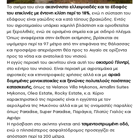
Το σχήμα του είναι
ακανόνιστο ελλειψοειδές και το έδαφός
του επικλινές με έντονη κλίση περί το 18%
, ενώ η σύσταση του
εδάφους είναι γαιώδης και κατά τόπους βραχώδης. Εντός
του αγροτεμαχίου υπάρχει χαμηλή βλάστηση και οριοθετείται
με ξερολιθιές, ενώ σε ορισμένα σημεία και με σιδηρό πλέγμα.
Όπως αναφέρεται στην έκθεση εκτίμησης, βρίσκεται σε
υψόμετρο περί τα 97 μέτρα από την επιφάνεια της θάλασσας
και προσφέρει απεριόριστη θέα προς το Αιγαίο σε ορίζοντα
προς τα νότια και ανατολικά του νησιού.
Η εγγύς περιοχή του ακινήτου είναι αυτή του
οικισμού Πλιντρί,
στο κέντρο του νησιού. Είναι περιοχή με αγροτεμάχια με
αγροτικές και κτηνοτροφικές χρήσεις αλλά και με
αραιά
δομημένες μονοκατοικίες και ξενώνες πολυτελούς ποιότητας
κατασκευής,
όπως τα Velanos Villa Mykonos, Amallini Suites
Mykonos, Olea Estate, Rocky Estate, κ.α. Κύριο
χαρακτηριστικό της περιοχής είναι η εγγύτητα με τον
αερολιμένα της Μυκόνου αλλά και με τις ονομαστές παραλίες
όπως Paradise, Super Paradise, Παράγκα, Πλατύς Γιαλός και
Αγράρι
Η πρόσβαση στο ακίνητο γίνεται από
τσιμεντοστρωμένη οδό,
ενώ ο πλησιέστερος ασφαλτόδρομος προσεγγίζει σε
απόσταση περί τα 200 μέτρα.