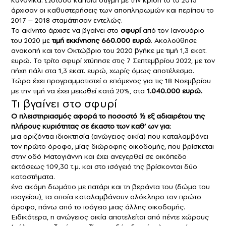
άρχισαν οι καθυστερήσεις των αποπληρωμών και περίπου το
2017 – 2018 σταμάτησαν εντελώς.
Το ακίνητο άρχισε να βγαίνει στο
σφυρί
από τον Ιανουάριο
του 2020 με
τιμή εκκίνησης 660.000 ευρώ
. Ακολούθησε
ανακοπή και τον Οκτώβριο του 2020 βγήκε με τιμή 1,3 εκατ.
ευρώ. Το τρίτο σφυρί χτύπησε στις 7 Σεπτεμβρίου 2022, με τον
πήχη πάλι στα 1,3 εκατ. ευρώ, χωρίς όμως αποτέλεσμα.
Τώρα έχει προγραμματιστεί ο επόμενος για τις 18 Νοεμβρίου
με την τιμή να έχει μειωθεί κατά 20%, στα
1.040.000 ευρώ.
Τι βγαίνει στο σφυρί
Ο πλειστηριασμός αφορά το ποσοστό ½ εξ αδιαιρέτου της
πλήρους κυριότητας σε έκαστο των καθ’ ων για:
μια οριζόντια ιδιοκτησία (ανώγειος οικία) που καταλαμβάνει
τον πρώτο όροφο, μίας διώροφης οικοδομής, που βρίσκεται
στην οδό Ματογιάννη και έχει ανεγερθεί σε οικόπεδο
εκτάσεως 109,30 τ.μ. και στο ισόγειό της βρίσκονται δύο
καταστήματα.
ένα ακόμη δωμάτιο με πατάρι και τη βεράντα του (δώμα του
ισογείου), τα οποία καταλαμβάνουν ολόκληρο τον πρώτο
όροφο, πάνω από το ισόγειο μιας άλλης οικοδομής.
Ειδικότερα, η ανώγειος οικία αποτελείται από πέντε χώρους