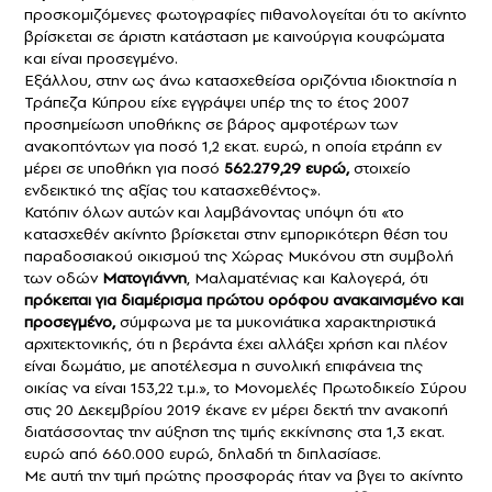
προσκομιζόμενες φωτογραφίες πιθανολογείται ότι το ακίνητο
βρίσκεται σε άριστη κατάσταση με καινούργια κουφώματα
και είναι προσεγμένο.
Εξάλλου, στην ως άνω κατασχεθείσα οριζόντια ιδιοκτησία η
Τράπεζα Κύπρου είχε εγγράψει υπέρ της το έτος 2007
προσημείωση υποθήκης σε βάρος αμφοτέρων των
ανακοπτόντων για ποσό 1,2 εκατ. ευρώ, η οποία ετράπη εν
μέρει σε υποθήκη για ποσό
562.279,29 ευρώ,
στοιχείο
ενδεικτικό της αξίας του κατασχεθέντος».
Κατόπιν όλων αυτών και λαμβάνοντας υπόψη ότι «το
κατασχεθέν ακίνητο βρίσκεται στην εμπορικότερη θέση του
παραδοσιακού οικισμού της Χώρας Μυκόνου στη συμβολή
των οδών
Ματογιάννη
, Μαλαματένιας και Καλογερά, ότι
πρόκειται για διαμέρισμα πρώτου ορόφου ανακαινισμένο και
προσεγμένο,
σύμφωνα με τα μυκονιάτικα χαρακτηριστικά
αρχιτεκτονικής, ότι η βεράντα έχει αλλάξει χρήση και πλέον
είναι δωμάτιο, με αποτέλεσμα η συνολική επιφάνεια της
οικίας να είναι 153,22 τ.μ.», το Μονομελές Πρωτοδικείο Σύρου
στις 20 Δεκεμβρίου 2019 έκανε εν μέρει δεκτή την ανακοπή
διατάσσοντας την αύξηση της τιμής εκκίνησης στα 1,3 εκατ.
ευρώ από 660.000 ευρώ, δηλαδή τη διπλασίασε.
Με αυτή την τιμή πρώτης προσφοράς ήταν να βγει το ακίνητο