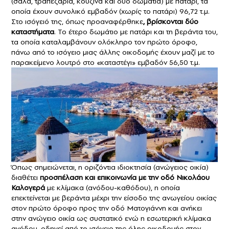
(σάλα, τραπεζαρία, κουζίνα και δύο δωμάτια) με πατάρι, τα
οποία έχουν συνολικό εμβαδόν (χωρίς το πατάρι) 96,72 τ.μ.
Στο ισόγειό της, όπως προαναφέρθηκε
, βρίσκονται δύο
καταστήματα
. Το έτερο δωμάτιο με πατάρι και τη βεράντα του,
τα οποία καταλαμβάνουν ολόκληρο τον πρώτο όροφο,
πάνω από το ισόγειο μιας άλλης οικοδομής έχουν μαζί με το
παρακείμενο λουτρό στο «καταστέγι» εμβαδόν 56,50 τ.μ.
Όπως σημειώνεται, η οριζόντια ιδιοκτησία (ανώγειος οικία)
διαθέτει
προσπέλαση και επικοινωνία με την οδό Νικολάου
Καλογερά
με κλίμακα (ανόδου-καθόδου), η οποία
επεκτείνεται με βεράντα μέχρι την είσοδο της ανωγείου οικίας
στον πρώτο όροφο προς την οδό Ματογιάννη και ανήκει
στην ανώγειο οικία ως συστατικό ενώ η εσωτερική κλίμακα
ανόδου, οδηγεί από το ισόγειο της όλης οικοδομής στον