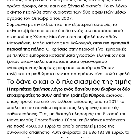
πρώτο όροφο, όπου και η οριζόντια ιδιοκτησία. Το εν λόγω
ακίνητο περιήλθε στην κυριότητα των δύο οφειλετών μέσω
αγοράς τον Οκτώβριο του 2007.
Σύμφωνα με την έκθεση και την εξωτερική αυτοψία, το
ακίνητο «βρίσκεται σε οικόπεδο εντός του παραδοσιακού
οικισμού της Χώρας Μυκόνου στη συμβολή των οδών
Ματογιάννη, Μαλαματένιας και Καλογερά,
στην πιο εμπορική
περιοχή της πόλης
. Οι χρήσεις στην περιοχή είναι εμπορικές
με πλήθος εμπορικά καταστήματα γνωστών ελληνικών και
ξένων οίκων αλλά και καταστήματα υγειονομικού
ενδιαφέροντος (κυρίως μπαρ και εστιατόρια)» Όπως
τονίζεται, τα μισθώματα των καταστημάτων είναι πολύ υψηλά.
Το δάνειο και ο διπλασιασμός της τιμής
Η περιπέτεια ξεκίνησε λόγω ενός δανείου που έλαβαν οι δύο
επιχειρηματίες το 2007 από την Τράπεζα Κύπρου
. Ωστόσο,
όπως προκύπτει από την έκθεση επίδοσης, από το 2014 το
υπόλοιπο του δανείου πέρασε στις λεγόμενες οριστικές
καθυστερήσεις. Έτσι, με διαταγή πληρωμής του δικαστή του
Μονομελούς Πρωτοδικείου Σύρου επιβλήθηκε κατάσχεση
για ποσό 450.000 ευρώ το οποίο αποτελεί μέρος της
συνολικής απαίτησης. Αυτή ανέρχεται σε 686.183,88 ευρώ, τα