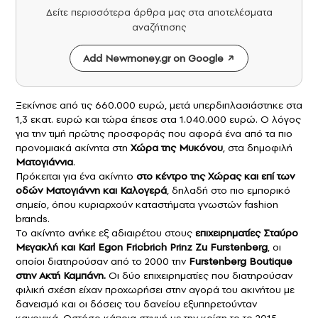
Δείτε περισσότερα άρθρα μας στα αποτελέσματα
αναζήτησης
Add Newmoney.gr on Google
Ξεκίνησε από τις 660.000 ευρώ, μετά υπερδιπλασιάστηκε στα
1,3 εκατ. ευρώ και τώρα έπεσε στα 1.040.000 ευρώ. Ο λόγος
για την τιμή πρώτης προσφοράς που αφορά ένα από τα πιο
προνομιακά ακίνητα στη
Χώρα της Μυκόνου
, στα δημοφιλή
Ματογιάννια
.
Πρόκειται για ένα ακίνητο
στο κέντρο της Χώρας και επί των
οδών Ματογιάννη και Καλογερά
, δηλαδή στο πιο εμπορικό
σημείο, όπου κυριαρχούν καταστήματα γνωστών fashion
brands.
Το ακίνητο ανήκε εξ αδιαιρέτου στους
επιχειρηματίες Σταύρο
Μεγακλή και Karl Egon Fricbrich Prinz Zu Furstenberg
, οι
οποίοι διατηρούσαν από το 2000 την
Furstenberg Boutique
στην Ακτή Καμπάνη.
Οι δύο επιχειρηματίες που διατηρούσαν
φιλική σχέση είχαν προχωρήσει στην αγορά του ακινήτου με
δανεισμό και οι δόσεις του δανείου εξυπηρετούνταν
κανονικά. Ωστόσο κάποια στιγμή με την κρίση το το 2015