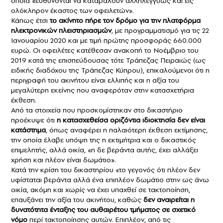
οποία «ευθύνονται να καταβάλουν αλληλεγγύως και εις
ολόκληρον έκαστος των οφειλετών».
Κάπως έτσι
το ακίνητο πήρε τον δρόμο για την πλατφόρμα
ηλεκτρονικών πλειστηριασμών
, με προγραμματισμό για τις 22
Ιανουαρίου 2020 και με τιμή πρώτης προσφοράς 660.000
ευρώ. Οι οφειλέτες κατέθεσαν ανακοπή το Νοέμβριο του
2019 κατά της επισπεύδουσας τότε Τράπεζας Πειραιώς (ως
ειδικής διαδόχου της Τράπεζας Κύπρου), επικαλούμενοι ότι η
περιγραφή του ακινήτου είναι ελλιπής και η αξία του
μεγαλύτερη εκείνης που αναφερόταν στην κατασχετήρια
έκθεση.
Από τα στοιχεία που προσκομίστηκαν στο δικαστήριο
προέκυψε ότι
η κατασχεθείσα οριζόντια ιδιοκτησία δεν είναι
κατάστημα
, όπως αναφέρει η παλαιότερη έκθεση εκτίμησης,
την οποία έλαβε υπόψη της η εκτιμήτρια και ο δικαστικός
επιμελητής, αλλά οικία, «η δε βεράντα αυτής, έχει αλλάξει
χρήση και πλέον είναι δωμάτιο».
Κατά την κρίση του δικαστηρίου «το γεγονός ότι πλέον δεν
υφίσταται βεράντα αλλά ένα επιπλέον δωμάτιο στην ως άνω
οικία, ακόμη και χωρίς να έχει υπαχθεί σε τακτοποίηση,
επαυξάνει την αξία του ακινήτου, καθώς
δεν αναιρείται η
δυνατότητα ένταξης του αυθαιρέτου τμήματος σε σχετικό
νόμο
περί τακτοποίησης αυτών. Επιπλέον, από τις