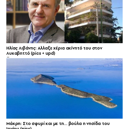
Ηλίας Λιβάνης: Aλλαξε χέρια ακίνητό του στον
Λυκαβηττό (pics + upd)
Μάκρη: Στο σφυρί και με τη… βούλα η νησίδα του
Ιονίου (pics)