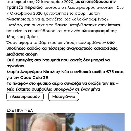
στο σφυρί στις 22 Ιανουαρίου 2020,
με επισπεύδουσα την
Τράπεζα Πειραιώς
, ωστόσο ο πλειστηριασμός ανεστάλη. Στις
7 Οκτωβρίου 2020 ξαναχτύπησε το σφυρί, με τον
πλειστηριασμό να εμφανίζεται ως «ολοκληρωμένος».
Ωστόσο, στη συνέχεια το δάνειο μεταβιβάστηκε στην
Intrum
που είναι η επισπεύδουσα και στον νέο
πλειστηριασμό
της
18ης Νοεμβρίου.
Όσον αφορά τα βάρη του ακινήτου, περιλαμβάνουν
δύο
υποθήκες καθώς και τέσσερις αναγκαστικές κατασχέσεις
.
Διαβάστε ακόμη:
Οι 5 εμπειρίες στο Ντουμπάι που κανείς δεν μπορεί να
αγνοήσει
Μαρία Αναργύρου Νίκολιτς: Νέο επενδυτικό σχέδιο €75 εκατ.
για την Coca Cola 3E
Το πλαφόν στο φυσικό αέριο συνεχίζει να διχάζει την ΕΕ –
Νέο έκτακτο συμβούλιο υπουργών σε έναν μήνα
πλειστηριασμός
Ματογιάννια
ΣXETIKA NEA