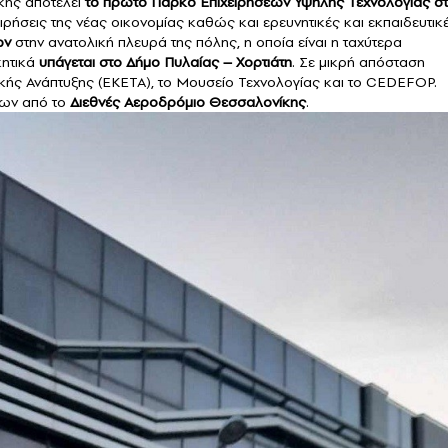
κης αποτελεί
το πρώτο Πάρκο Επιχειρήσεων Υψηλής Τεχνολογίας σ
ρήσεις της νέας οικονομίας καθώς και ερευνητικές και εκπαιδευτικ
ων
στην ανατολική πλευρά της πόλης, η οποία είναι η ταχύτερα
κητικά
υπάγεται στο Δήμο Πυλαίας – Χορτιάτη
. Σε μικρή απόσταση
ικής Ανάπτυξης (ΕΚΕΤΑ), το Μουσείο Τεχνολογίας και το CEDEFOP.
ρων από το
Διεθνές Αεροδρόμιο Θεσσαλονίκης
.