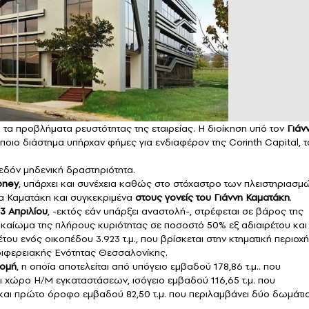
 τα προβλήματα ρευστότητας της εταιρείας. Η διοίκηση υπό τον
Γιάν
άποιο διάστημα υπήρχαν φήμες για ενδιαφέρον της Corinth Capital, τ
σχεδόν μηδενική δραστηριότητα.
oney
, υπάρχει και συνέχεια καθώς στο στόχαστρο των πλειστηριασμ
ια Καματάκη και συγκεκριμένα
στους γονείς του Γιάννη Καματάκη
.
3 Απριλίου
, -εκτός εάν υπάρξει αναστολή-, στρέφεται σε βάρος της
δικαίωμα της πλήρους κυριότητας σε ποσοστό 50% εξ αδιαιρέτου και
ου ενός οικοπέδου 3.923 τ.μ., που βρίσκεται στην κτηματική περιοχή
ριφερειακής Ενότητας Θεσσαλονίκης.
ομή
, η οποία αποτελείται από υπόγειο εμβαδού 178,86 τ.μ.. που
 χώρο Η/Μ εγκαταστάσεων, ισόγειο εμβαδού 116,65 τ.μ. που
, και πρώτο όροφο εμβαδού 82,50 τ.μ. που περιλαμβάνει δύο δωμάτι