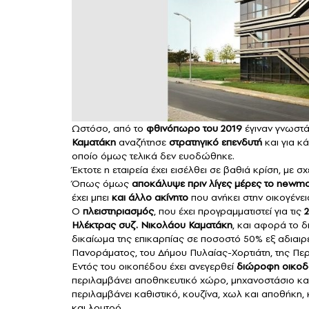
Ωστόσο, από το
φθινόπωρο του 2019
έγιναν γνωστά
Καματάκη
αναζήτησε
στρατηγικό επενδυτή
και για κ
οποίο όμως τελικά δεν ευοδώθηκε.
Έκτοτε η εταιρεία έχει εισέλθει σε βαθιά κρίση, με 
Όπως όμως
αποκάλυψε πριν λίγες μέρες το newm
έχει μπει
και άλλο ακίνητο
που ανήκει στην οικογένε
Ο
πλειστηριασμός
, που έχει προγραμματιστεί για τις
2
Ηλέκτρας συζ. Νικολάου Καματάκη
, και αφορά το 
δικαίωμα της επικαρπίας σε ποσοστό 50% εξ αδιαιρέτ
Πανοράματος, του Δήμου Πυλαίας-Χορτιάτη, της Πε
Εντός του οικοπέδου έχει ανεγερθεί
διώροφη οικοδ
περιλαμβάνει αποθηκευτικό χώρο, μηχανοστάσιο και
περιλαμβάνει καθιστικό, κουζίνα, χωλ και αποθήκη
και λουτρό.