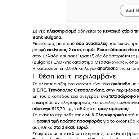
Add N
Σε νέο
πλειστηριασμό
οδηγείται το
κεντρικό κτίριο τ
Bank Bulgaria
.
Ειδικότερα, μετά από
δύο αναστολές
που έχουν προη
με
τιμή εκκίνησης 2 εκατ. ευρώ
.
Επισπεύδουσα
είναι
στην Ελλάδα και ασκεί τραπεζικές δραστηριότητες 
(Bulgaria) EAD-Υποκατάστημα Θεσσαλονίκης», όπως
Η κατάσχεση επιβλήθηκε λόγω
απαίτησης
της επισ
Η θέση και τι περιλαμβάνει
Το πλειστηριαζόμενο ακίνητο είναι ένα
οικόπεδο
με 
Β.Ε.ΠΕ. Τεχνόπολης Θεσσαλονίκης
, στην περιφέρε
Επί του οικοπέδου έχει ανεγερθεί ένα
τετραώροφο κ
επιχειρήσεων πληροφορικής και υψηλής τεχνολογίας, 
πάρκινγκ
523,70 τ.μ., καθώς και
τρεις ορόφους
.
Το ακίνητο περιήλθε στην
MLS Πληροφορική
κατά π
Η
αρχική τιμή πρώτης προσφοράς
για το οικόπεδο κα
αυξήθηκε
στα 2 εκατ. ευρώ
.
Σύμφωνα με την έκθεση εκτίμησης, το ακίνητο βρίσκ