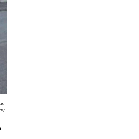
του
ης,
ι