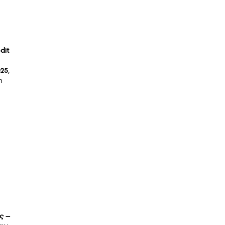
dit
025
,
η
ς –