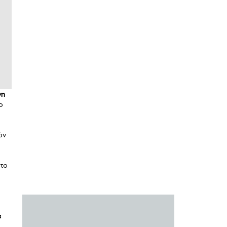
νη
ο
ών
 το
α