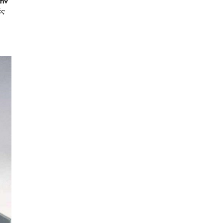
την
ές