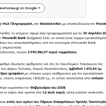
ewmoney.gr on Google
ης
MLS Πληροφορική
,
στη
Θεσσαλονίκη
, με επισπεύδουσα την
Procre
γηθεί, το επόμενο σφυρί έχει προγραμματιστεί για τις
30 Απριλίου 2
 η
Procredit Bank
(Bulgaria) EAD, «η οποία είναι νόμιμα εγκατεστημέν
μέσω του υποκαταστήματος υπό την επωνυμία «Procredit Bank
 σημειώνεται.
πεύδουσας, ποσού
3.930.386,97 ευρώ νομιμότοκα.
αριθμό ιδιωτικής αρίθμησης Α4 στο 2ο Οικοδομικό Τετράγωνο της
ια του Δήμου Πυλαίας, Νομού Θεσσαλονίκης,
εμβαδού 1.410,44 τ.μ
.
τίριο γραφείων
με υπόγειο χώρο στάθμευσης για την εγκατάσταση
ολικής επιφάνειας 1.832,82 τ.μ., το οποίο αποτελείται από
υπόγειο
λήρη κυριότητα τον
Φεβρουάριο του 2008
.
ι το κτίριο είχε οριστεί στα
1,6 εκατ. ευρώ
, αλλά κατόπιν ανακοπής
εται
εντός των ορίων του Πάρκου Επιχειρήσεων Υψηλής Τεχνολογία