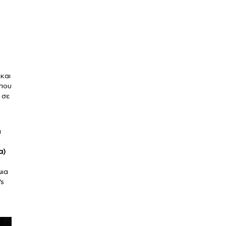
 και
 που
 σε
α
α)
μια
’s