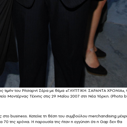
ος τιμήν του Ρίτσαρντ Σέρα με θέμα «ΓΛΥΠΤΙΚΗ: ΣΑΡΑΝΤΑ ΧΡΟΝΙΑ», 
ίο Μοντέρνας Τέχνης στις 29 Μαΐου 2007 στη Νέα Υόρκη. (Photo b
)
 στο business. Κατείχε τη θέση του συμβούλου merchandising μέχρι
τα 70 της χρόνια. Η παρουσία της ήταν η εγγύηση ότι η Gap δεν θα