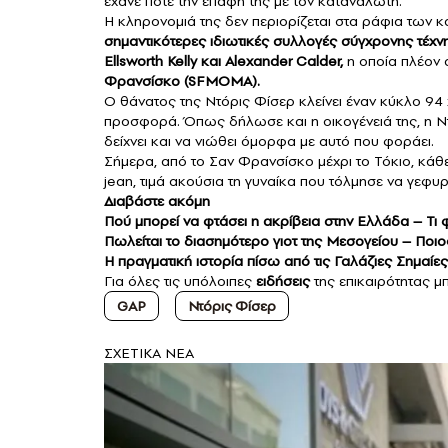
έχανε ποτέ την επαφή της με τον καταναλωτή.
Η κληρονομιά της δεν περιορίζεται στα ράφια των κ
σημαντικότερες ιδιωτικές συλλογές σύγχρονης τέχν
Ellsworth Kelly και Alexander Calder,
η οποία πλέον 
Φρανσίσκο (SFMOMA).
Ο θάνατος της Ντόρις Φίσερ κλείνει έναν κύκλο 94
προσφορά. Όπως δήλωσε και η οικογένειά της, η Ν
δείχνει και να νιώθει όμορφα με αυτό που φοράει.
Σήμερα, από το Σαν Φρανσίσκο μέχρι το Τόκιο, κάθε
jean, τιμά ακούσια τη γυναίκα που τόλμησε να γεφ
Διαβάστε ακόμη
Πού μπορεί να φτάσει η ακρίβεια στην Ελλάδα – Τι
Πωλείται το διασημότερο γιοτ της Μεσογείου – Ποιος
Η πραγματική ιστορία πίσω από τις Γαλάζιες Σημαίες
Για όλες τις υπόλοιπες
ειδήσεις
της επικαιρότητας μπ
GAP
Ντόρις Φίσερ
ΣXETIKA NEA