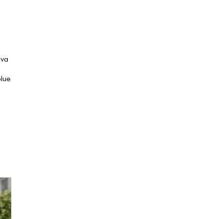
 να
blue