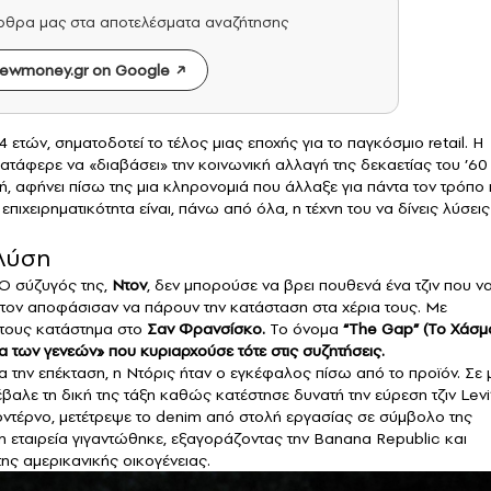
άρθρα μας στα αποτελέσματα αναζήτησης
ewmoney.gr on Google
4 ετών, σηματοδοτεί το τέλος μιας εποχής για το παγκόσμιο retail. Η
ατάφερε να «διαβάσει» την κοινωνική αλλαγή της δεκαετίας του ’60
, αφήνει πίσω της μια κληρονομιά που άλλαξε για πάντα τον τρόπο
πιχειρηματικότητα είναι, πάνω από όλα, η τέχνη του να δίνεις λύσεις
 λύση
 Ο σύζυγός της,
Ντον
, δεν μπορούσε να βρει πουθενά ένα τζιν που ν
ο Ντον αποφάσισαν να πάρουν την κατάσταση στα χέρια τους. Με
 τους κατάστημα στο
Σαν Φρανσίσκο.
Το όνομα
“The Gap” (Το Χάσμ
μα των γενεών» που κυριαρχούσε τότε στις συζητήσεις.
ια την επέκταση, η Ντόρις ήταν ο εγκέφαλος πίσω από το προϊόν. Σε 
έβαλε τη δική της τάξη καθώς κατέστησε δυνατή την εύρεση τζιν Levi
οντέρνο, μετέτρεψε το denim από στολή εργασίας σε σύμβολο της
η εταιρεία γιγαντώθηκε, εξαγοράζοντας την Banana Republic και
ης αμερικανικής οικογένειας.