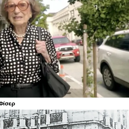
 Φίσερ