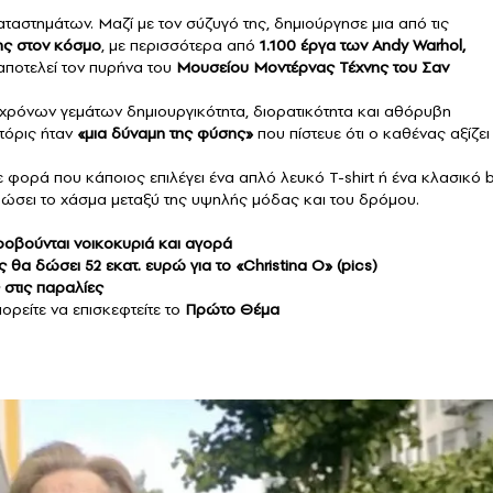
αταστημάτων. Μαζί με τον σύζυγό της, δημιούργησε μια από τις
ης στον κόσμο
, με περισσότερα από
1.100 έργα των Andy Warhol,
αποτελεί τον πυρήνα του
Μουσείου Μοντέρνας Τέχνης του Σαν
 χρόνων γεμάτων δημιουργικότητα, διορατικότητα και αθόρυβη
τόρις ήταν
«μια δύναμη της φύσης»
που πίστευε ότι ο καθένας αξίζει
 φορά που κάποιος επιλέγει ένα απλό λευκό T-shirt ή ένα κλασικό 
υρώσει το χάσμα μεταξύ της υψηλής μόδας και του δρόμου.
 φοβούνται νοικοκυριά και αγορά
 θα δώσει 52 εκατ. ευρώ για το «Christina O» (pics)
 στις παραλίες
ορείτε να επισκεφτείτε το
Πρώτο Θέμα