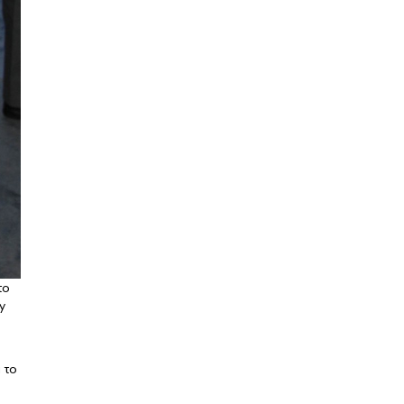
το
y
 το