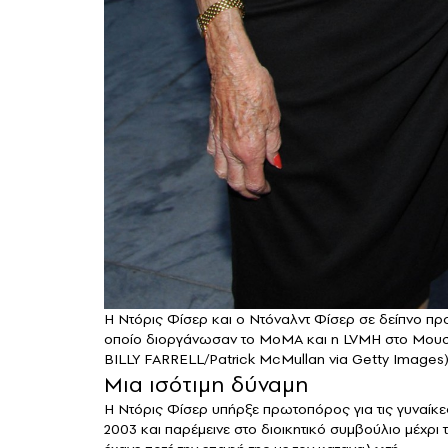
Η Ντόρις Φίσερ και ο Ντόναλντ Φίσερ σε δείπνο πρ
οποίο διοργάνωσαν το MoMA και η LVMH στο Μουσε
BILLY FARRELL/Patrick McMullan via Getty Images
Μια ισότιμη δύναμη
Η Ντόρις Φίσερ υπήρξε πρωτοπόρος για τις γυναίκες
2003 και παρέμεινε στο διοικητικό συμβούλιο μέχρι 