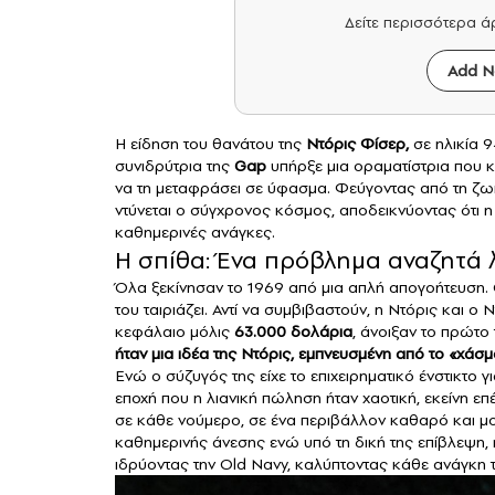
Δείτε περισσότερα 
Add N
Η είδηση του θανάτου της
Ντόρις Φίσερ,
σε ηλικία 9
συνιδρύτρια της
Gap
υπήρξε μια οραματίστρια που κ
να τη μεταφράσει σε ύφασμα. Φεύγοντας από τη ζωή
ντύνεται ο σύγχρονος κόσμος, αποδεικνύοντας ότι η ε
καθημερινές ανάγκες.
Η σπίθα: Ένα πρόβλημα αναζητά
Όλα ξεκίνησαν το 1969 από μια απλή απογοήτευση.
του ταιριάζει. Αντί να συμβιβαστούν, η Ντόρις και 
κεφάλαιο μόλις
63.000 δολάρια
, άνοιξαν το πρώτο
ήταν μια ιδέα της Ντόρις, εμπνευσμένη από το «χάσ
Ενώ ο σύζυγός της είχε το επιχειρηματικό ένστικτο γ
εποχή που η λιανική πώληση ήταν χαοτική, εκείνη επ
σε κάθε νούμερο, σε ένα περιβάλλον καθαρό και μ
καθημερινής άνεσης ενώ υπό τη δική της επίβλεψη, 
ιδρύοντας την Old Navy, καλύπτοντας κάθε ανάγκη τ