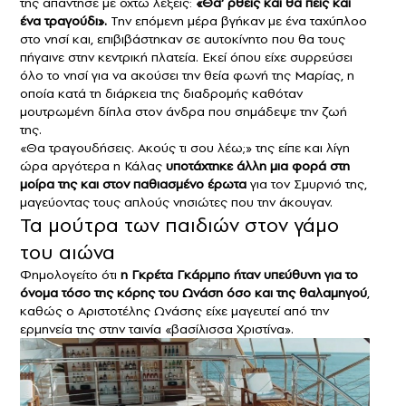
της απάντησε με οχτώ λέξεις:
«Θα’ ρθεις και θα πεις και
ένα τραγούδι».
Την επόμενη μέρα βγήκαν με ένα ταχύπλοο
στο νησί και, επιβιβάστηκαν σε αυτοκίνητο που θα τους
πήγαινε στην κεντρική πλατεία. Εκεί όπου είχε συρρεύσει
όλο το νησί για να ακούσει την θεία φωνή της Μαρίας, η
οποία κατά τη διάρκεια της διαδρομής καθόταν
μουτρωμένη δίπλα στον άνδρα που σημάδεψε την ζωή
της.
«Θα τραγουδήσεις. Ακούς τι σου λέω;» της είπε και λίγη
ώρα αργότερα η Κάλας
υποτάχτηκε άλλη μια φορά στη
μοίρα της και στον παθιασμένο έρωτα
για τον Σμυρνιό της,
μαγεύοντας τους απλούς νησιώτες που την άκουγαν.
Τα μούτρα των παιδιών στον γάμο
του αιώνα
Φημολογείτο ότι
η Γκρέτα Γκάρμπο ήταν υπεύθυνη για το
όνομα τόσο της κόρης του Ωνάση όσο και της θαλαμηγού
,
καθώς ο Αριστοτέλης Ωνάσης είχε μαγευτεί από την
ερμηνεία της στην ταινία «βασίλισσα Χριστίνα».