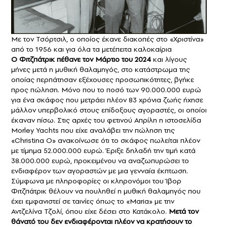
Με τον Τσόρτσιλ, ο οποίος έκανε διακοπές στο «Χριστίνα»
από το 1956 και για όλα τα μετέπειτα καλοκαίρια
Ο Φιτζπάτρικ πέθανε τον Μάρτιο του 2024
και λίγους
μήνες μετά η μυθική θαλαμηγός, στο κατάστρωμα της
οποίας περπάτησαν εξέχουσες προσωπικότητες, βγήκε
προς πώληση. Μόνο που το ποσό των 90.000.000 ευρώ
για ένα σκάφος που μετράει πλέον 83 χρόνια ζωής ήχησε
μάλλον υπερβολικό στους επίδοξους αγοραστές, οι οποίοι
έκαναν πίσω. Στις αρχές του φετινού Απρίλη η ιστοσελίδα
Morley Yachts που είχε αναλάβει την πώληση της
«Christina O» ανακοίνωσε ότι το σκάφος πωλείται πλέον
με τίμημα 52.000.000 ευρώ. Έριξε δηλαδή την τιμή κατά
38.000.000 ευρώ, προκειμένου να αναζωπυρώσει το
ενδιαφέρον των αγοραστών με μια γενναία έκπτωση.
Σύμφωνα με πληροφορίες οι κληρονόμοι του Ίβορ
Φιτζπάτρικ θέλουν να πουληθεί η μυθική θαλαμηγός που
έχει εμφανιστεί σε ταινίες όπως το «Maria» με την
Αντζελίνα Τζολί, όπου είχε δέσει στο Κατάκολο.
Μετά τον
θάνατό του δεν ενδιαφέρονται πλέον να κρατήσουν το