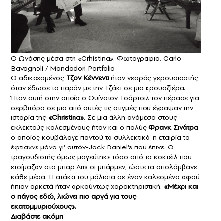
O Ωνάσης μέσα στη «Crhistina». Φωτογραφια: Carlo
Bavagnoli / Mondadori Portfolio
Ο αδικοχαμένος
Τζον Κέννεντι
ήταν νεαρός γερουσιαστής
όταν έδωσε το παρόν με την Τζάκι σε μια κρουαζιέρα.
Ήταν αυτή στην οποία ο Ουίνστον Τσόρτσιλ τον πέρασε για
σερβιτόρο σε μια από αυτές τις στιγμές που έγραψαν την
ιστορία της
«Christina»
. Σε μια άλλη ανάμεσα στους
εκλεκτούς καλεσμένους ήταν και ο πολύς
Φρανκ Σινάτρα
ο οποίος κουβάλαγε παντού το συλλεκτικό-η εταιρία το
έφτιαχνε μόνο γι’ αυτόν-Jack Daniel’s που έπινε. Ο
τραγουδιστής όμως μαγεύτηκε τόσο από τα κοκτέιλ που
ετοίμαζαν στο μπαρ Aris οι μπάρμεν, ώστε τα απολάμβανε
κάθε μέρα. Η ατάκα του μάλιστα σε έναν καλεσμένο αφού
ήπιαν αρκετά ήταν αρκούντως χαρακτηριστική:
«Μέχρι και
ο πάγος εδώ, λιώνει πιο αργά για τους
εκατομμυριούχους».
Διαβάστε ακόμη