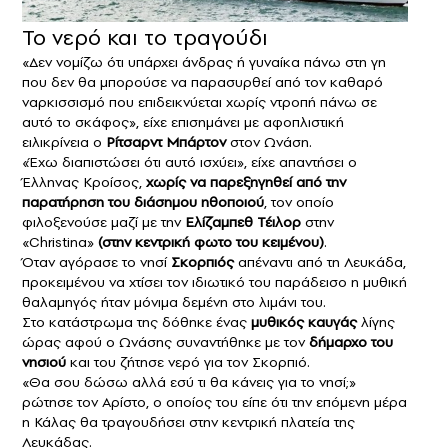
Το νερό και το τραγούδι
«Δεν νομίζω ότι υπάρχει άνδρας ή γυναίκα πάνω στη γη
που δεν θα μπορούσε να παρασυρθεί από τον καθαρό
ναρκισσισμό που επιδεικνύεται χωρίς ντροπή πάνω σε
αυτό το σκάφος», είχε επισημάνει με αφοπλιστική
ειλικρίνεια ο
Ρίτσαρντ Μπάρτον
στον Ωνάση.
«Έχω διαπιστώσει ότι αυτό ισχύει», είχε απαντήσει ο
Έλληνας Κροίσος,
χωρίς να παρεξηγηθεί από την
παρατήρηση του διάσημου ηθοποιού
, τον οποίο
φιλοξενούσε μαζί με την
Ελίζαμπεθ Τέιλορ
στην
«Christina»
(στην κεντρική φωτο του κειμένου)
.
Όταν αγόρασε το νησί
Σκορπιός
απέναντι από τη Λευκάδα,
προκειμένου να χτίσει τον ιδιωτικό του παράδεισο η μυθική
θαλαμηγός ήταν μόνιμα δεμένη στο λιμάνι του.
Στο κατάστρωμα της δόθηκε ένας
μυθικός καυγάς
λίγης
ώρας αφού ο Ωνάσης συναντήθηκε με τον
δήμαρχο του
νησιού
και του ζήτησε νερό για τον Σκορπιό.
«Θα σου δώσω αλλά εσύ τι θα κάνεις για το νησί;»
ρώτησε τον Αρίστο, ο οποίος του είπε ότι την επόμενη μέρα
η Κάλας θα τραγουδήσει στην κεντρική πλατεία της
Λευκάδας.