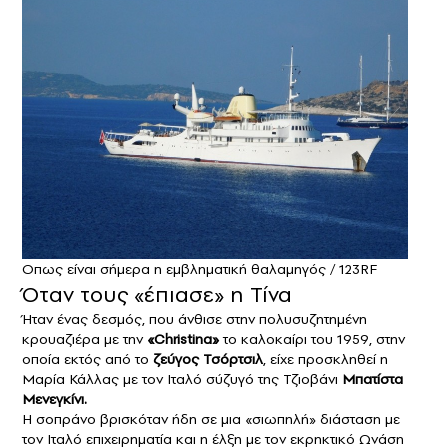
Οπως είναι σήμερα η εμβληματική θαλαμηγός / 123RF
Όταν τους «έπιασε» η Τίνα
Ήταν ένας δεσμός, που άνθισε στην πολυσυζητημένη
κρουαζιέρα με την
«Christina»
το καλοκαίρι του 1959, στην
οποία εκτός από το
ζεύγος Τσόρτσιλ
, είχε προσκληθεί η
Μαρία Κάλλας με τον Ιταλό σύζυγό της Τζιοβάνι
Μπατίστα
Μενεγκίνι.
Η σοπράνο βρισκόταν ήδη σε μια «σιωπηλή» διάσταση με
τον Ιταλό επιχειρηματία και η έλξη με τον εκρηκτικό Ωνάση