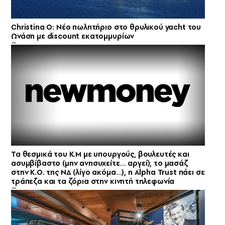
Christina O: Νέο πωλητήριο στο θρυλικού yacht του
Ωνάση με discount εκατομμυρίων
Τα θεσμικά του Κ.Μ με υπουργούς, βουλευτές και
ασυμβίβαστο (μην ανησυχείτε… αργεί), το μασάζ
στην Κ.Ο. της ΝΔ (λίγο ακόμα…), η Alpha Trust πάει σε
τράπεζα και τα ζόρια στην κινητή τηλεφωνία