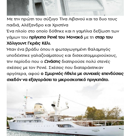
Με την πρώτη του σύζυγο Τίνα Λιβανού και τα δυο τους
παιδιά, Αλέξανδρο και Χριστίνα
Ένα πλοίο στο οποίο δόθηκε και η γαμήλια δεξίωση των
γάμων του
πρίγκιπα Ρενιέ του Μονακό
με τη
σταρ του
Χόλιγουντ Γκρέις Κέλι.
Ήταν ένα βράδυ όπου η φωταγωγημένη θαλαμηγός
υποδέχτηκε γαλαζοαίματους και δισεκατομμυριούχους,
την περίοδο που ο
Ωνάσης
διατηρούσε πολύ στενές
σχέσεις με τον Ρενιέ. Σχέσεις που διαταράχτηκαν
αργότερα, αφού
ο Σμυρνιός ήθελε με συνεχείς επενδύσεις
σχεδόν να εξαγοράσει το μικροσκοπικό πριγκιπάτο.