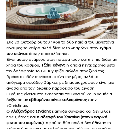
Στις 20 Οκτωβρίου του 1968 τα δύο παιδιά του μεγιστάνα
είναι μες τα νεύρα αλλά δίνουν το «παρών» στον
«γάμο
του αιώνα»
όπως αποκαλέστηκε.
Είναι αυτός ανάμεσα στον πατέρα τους και την πιο διάσημη
χήρα του κόσμου,
Τζάκι Κένεντι
η οποία πέντε χρόνια μετά
την δολοφονία του JFK γυρίζει σελίδα στην ζωή της.
Βρέχει σχεδόν συνέχεια εκείνη την μέρα, αλλά το
απόγευμα δεκάδες βάρκες με δημοσιογράφους είναι μια
ανάσα από τον ιδιωτικό παράδεισο του Ωνάση.
Ο γάμος γίνεται στο εκκλησάκι του νησιού και η γαμήλια
δεξίωση με
εβδομήντα πέντε καλεσμένους
στην
«Christina».
Ο
Αλέξανδρος Ωνάσης
καπνίζει συνέχεια και δεν μιλάει
πολύ, όπως και
η αδερφή του Χριστίνα (στην κεντρική
φωτο του κειμένου)
, αφού τα δύο παιδιά δεν ήθελαν τη
«χήρα» όπως την αποκαλούσαν, για σύζυγο του πατέρα