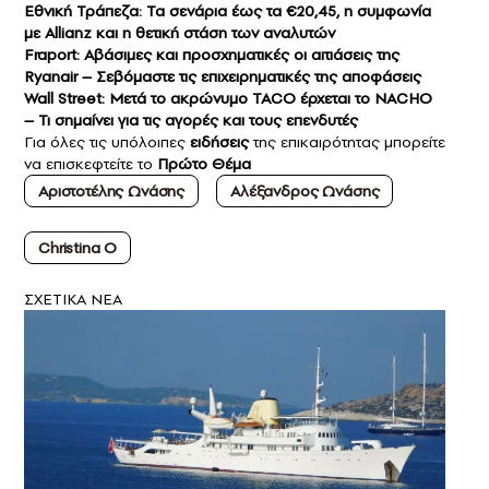
Εθνική Τράπεζα: Τα σενάρια έως τα €20,45, η συμφωνία
με Allianz και η θετική στάση των αναλυτών
Fraport: Αβάσιμες και προσχηματικές οι αιτιάσεις της
Ryanair – Σεβόμαστε τις επιχειρηματικές της αποφάσεις
Wall Street: Μετά το ακρώνυμο TACO έρχεται το NACHO
– Τι σημαίνει για τις αγορές και τους επενδυτές
Για όλες τις υπόλοιπες
ειδήσεις
της επικαιρότητας μπορείτε
να επισκεφτείτε το
Πρώτο Θέμα
Αριστοτέλης Ωνάσης
Αλέξανδρος Ωνάσης
Christina O
ΣXETIKA NEA