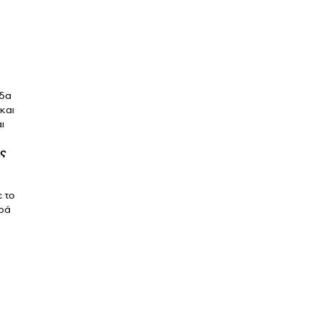
δα
και
ι
ως
ε το
ορά