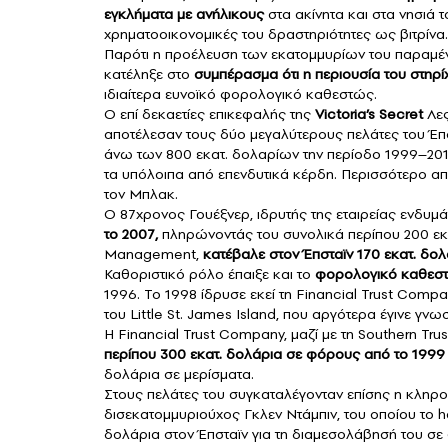
εγκλήματα με ανήλικους
στα ακίνητα και στα νησιά τ
χρηματοοικονομικές του δραστηριότητες ως βιτρίνα.
Παρότι η προέλευση των εκατομμυρίων του παραμένε
κατέληξε στο
συμπέρασμα ότι η περιουσία του στηρ
ιδιαίτερα ευνοϊκό φορολογικό καθεστώς.
Ο επί δεκαετίες επικεφαλής της
Victoria’s Secret
Λες
αποτέλεσαν τους δύο μεγαλύτερους πελάτες του Έπσ
άνω των 800 εκατ. δολαρίων την περίοδο 1999–201
τα υπόλοιπα από επενδυτικά κέρδη. Περισσότερο α
τον Μπλακ.
Ο 87χρονος Γουέξνερ, ιδρυτής της εταιρείας ενδυμά
το 2007,
πληρώνοντάς του συνολικά περίπου 200 εκα
Management,
κατέβαλε στον Έπσταϊν 170 εκατ. δολά
Καθοριστικό ρόλο έπαιξε και το
φορολογικό καθεσ
1996. Το 1998 ίδρυσε εκεί τη Financial Trust Compa
του Little St. James Island, που αργότερα έγινε γν
Η Financial Trust Company, μαζί με τη Southern Tr
περίπου 300 εκατ. δολάρια σε φόρους από το 1999 
δολάρια σε μερίσματα.
Στους πελάτες του συγκαταλέγονταν επίσης η κληρ
δισεκατομμυριούχος Γκλεν Ντάμπιν, του οποίου το
δολάρια στον Έπσταϊν για τη διαμεσολάβησή του σε