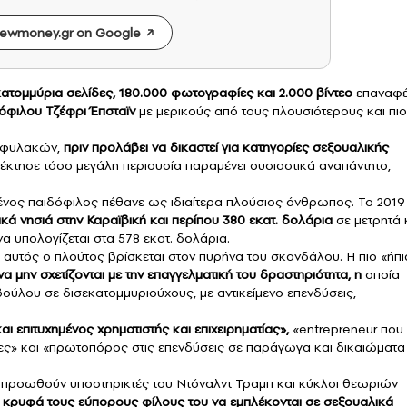
ewmoney.gr on Google
κατομμύρια σελίδες, 180.000 φωτογραφίες και 2.000 βίντεο
επαναφέ
δόφιλου
Τζέφρι Έπσταϊν
με μερικούς από τους πλουσιότερους και πιο
ν φυλακών,
πριν προλάβει να δικαστεί για κατηγορίες σεξουαλικής
έκτησε τόσο μεγάλη περιουσία παραμένει ουσιαστικά αναπάντητο,
σμένος παιδόφιλος πέθανε ως ιδιαίτερα πλούσιος άνθρωπος. Το 2019
κά νησιά στην Καραϊβική και περίπου 380 εκατ. δολάρια
σε μετρητά 
να υπολογίζεται στα 578 εκατ. δολάρια.
 αυτός ο πλούτος βρίσκεται στον πυρήνα του σκανδάλου. Η πιο «ήπι
α μην σχετίζονται με την επαγγελματική του δραστηριότητα, η
οποία
ύλου σε δισεκατομμυριούχους, με αντικείμενο επενδύσεις,
αι επιτυχημένος χρηματιστής και επιχειρηματίας»,
«entrepreneur που
είες» και «πρωτοπόρος στις επενδύσεις σε παράγωγα και δικαιώματα
προωθούν υποστηρικτές του Ντόναλντ Τραμπ και κύκλοι θεωριών
 κρυφά τους εύπορους φίλους του να εμπλέκονται σε σεξουαλικά