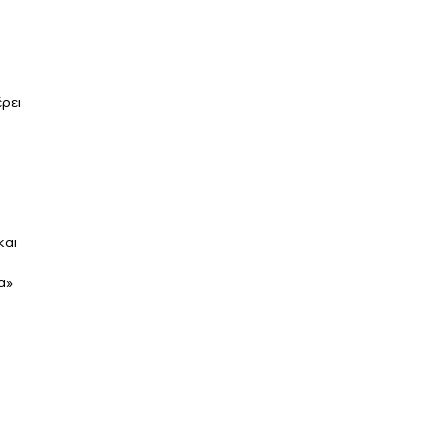
ρει
και
α»