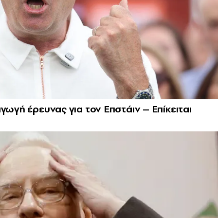
γωγή έρευνας για τον Επστάιν – Επίκειται