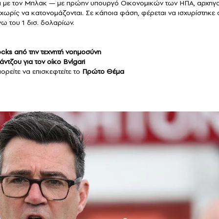
α με τον Μπλακ — με πρώην υπουργό Οικονομικών των ΗΠΑ, αρχηγ
ωρίς να κατονομάζονται. Σε κάποια φάση, φέρεται να ισχυρίστηκε ό
νω του 1 δισ. δολαρίων.
tocks από την τεχνητή νοημοσύνη
ντζου για τον οίκο Bvlgari
ορείτε να επισκεφτείτε το
Πρώτο Θέμα