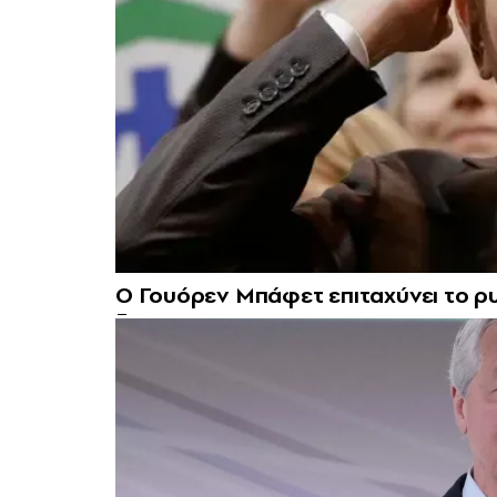
Ο Γουόρεν Μπάφετ επιταχύνει το 