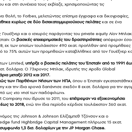
ου και στη συνέχεια τους εκβίαζε, χρησιμοποιώντας τις
ι θολή, το Forbes, μελετώντας επίσημα έγγραφα και δικογραφίες,
ίχθηκε κυρίως σε δύο δισεκατομμυριούχους πελάτες
και σε ένα
 Γουέξνερ και ο ισχυρός παράγοντας του private equity Λίον Μπλακ
ταϊν. Οι
βασικές επιχειρηματικές του δραστηριότητες
απέφεραν έσο
8, εκ των οποίων τουλάχιστον 490 εκατ. προήλθαν από προμήθειες 
πό το 75% αυτών των προμηθειών καταβλήθηκε από τον Γουέξνερ κα
των Limited,
υπήρξε ο βασικός πελάτης του Έπσταϊν από το 1991 έ
τ. δολάρια. Ο 73χρονος Μπλακ, ιδρυτής της Apollo Global
ρια μεταξύ 2012 και 2017.
τώς των Παρθένων Νήσων των ΗΠΑ
, όπου ο Έπσταϊν εγκαταστάθηκ
ny και την ίδια χρονιά δαπάνησε σχεδόν 8 εκατ. δολάρια για την αγ
ωστό ως «το νησί των παιδόφιλων».
ust Company που ίδρυσε το 2011, του
επέτρεψαν να εξοικονομήσει
έως το 2018,
ενώ την ίδια περίοδο κέρδισε τουλάχιστον 360 εκατ.
ονόμος της Johnson & Johnson Ελίζαμπεθ Τζόνσον και ο
 hedge fund Highbridge Capital Management πλήρωσε 15 εκατ.
συμφωνία 1,3 δισ. δολαρίων με την JP Morgan Chase.