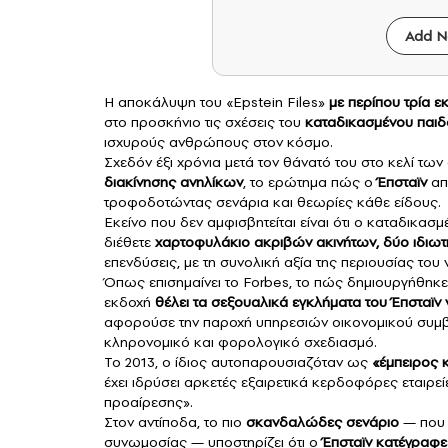
Add N
Η αποκάλυψη του «Epstein Files»
με περίπου τρία ε
στο προσκήνιο τις σχέσεις του
καταδικασμένου παι
ισχυρούς ανθρώπους στον κόσμο.
Σχεδόν έξι χρόνια μετά τον θάνατό του στο κελί τω
διακίνησης ανηλίκων
, το ερώτημα πώς ο
Έπσταϊν
απ
τροφοδοτώντας σενάρια και θεωρίες κάθε είδους.
Εκείνο που δεν αμφισβητείται είναι ότι ο καταδικα
διέθετε
χαρτοφυλάκιο ακριβών ακινήτων, δύο ιδιωτι
επενδύσεις, με τη συνολική αξία της περιουσίας του 
Όπως επισημαίνει το Forbes, το πώς δημιουργήθηκε
εκδοχή
θέλει τα σεξουαλικά εγκλήματα του Έπσταϊν ν
αφορούσε την παροχή υπηρεσιών οικονομικού συμβο
κληρονομικό και φορολογικό σχεδιασμό.
Το 2013, ο ίδιος αυτοπαρουσιαζόταν ως
«έμπειρος κ
έχει ιδρύσει αρκετές εξαιρετικά κερδοφόρες εταιρ
προαίρεσης».
Στον αντίποδα, το πιο
σκανδαλώδες σενάριο
— που 
συνωμοσίας — υποστηρίζει ότι ο
Έπσταϊν
κατέγραφε