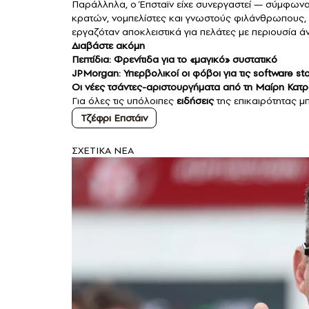
Παράλληλα, ο Έπσταϊν είχε συνεργαστεί — σύμφων
κρατών, νομπελίστες και γνωστούς φιλάνθρωπους, χ
εργαζόταν αποκλειστικά για πελάτες με περιουσία ά
Διαβάστε ακόμη
Πεπτίδια: Φρενίτιδα για το «μαγικό» συστατικό
JPMorgan: Υπερβολικοί οι φόβοι για τις software s
Οι νέες τσάντες-αριστουργήματα από τη Μαίρη Κατρά
Για όλες τις υπόλοιπες
ειδήσεις
της επικαιρότητας μπ
Τζέφρι Επστάιν
ΣXETIKA NEA