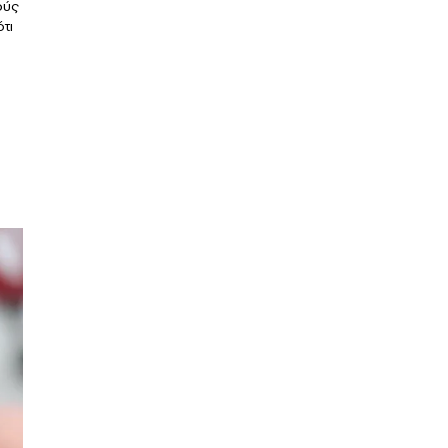
ούς
τι